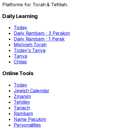
Platforms for Torah & Tefillah.
Daily Learning
Today
Daily Rambam · 3 Perakim
Daily Rambam · 1 Perek
Mishneh Torah
Today's Tanya
Tanya
Chitas
Online Tools
Today
Jewish Calendar
Zmanim
Tehillim
Tanach
Rambam
Name Pesukim
Personalities