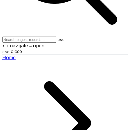
esc
navigate
open
↑
↓
↵
close
esc
Home