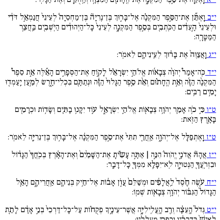
י״ב
וָֽאֶתֵּ֞ן אֶת־הַסֵּ֣פֶר הַמִּקְנָ֗ה אֶל־בָּר֣וּךְ בֶּן־נֵֽרִיָּה֘ בֶּן־מַחְסֵיָה֒ לְעֵינֵי֙ חֲנַמְאֵ֣ל דֹּדִ֔י
וּלְעֵינֵי֙ הָ֣עֵדִ֔ים הַכֹּֽתְבִ֖ים בְּסֵ֣פֶר הַמִּקְנָ֑ה לְעֵינֵי֙ כָּל־הַיְּהוּדִ֔ים הַיֹּֽשְׁבִ֖ים בַּֽחֲצַ֥ר
הַמַּטָּרָֽה:
י״ג
וָֽאֲצַוֶּה֙ אֶת בָּר֔וּךְ לְעֵֽינֵיהֶ֖ם לֵאמֹֽר:
י״ד
כֹּֽה־אָמַר֩ יְהֹוָ֨ה צְבָא֜וֹת אֱלֹהֵ֣י יִשְׂרָאֵ֗ל לָק֣וֹחַ אֶת־הַסְּפָרִ֣ים הָאֵ֡לֶּה אֵ֣ת סֵפֶר֩
הַמִּקְנָ֨ה הַזֶּ֜ה וְאֵ֣ת הֶֽחָת֗וּם וְאֵ֨ת סֵ֚פֶר הַגָּלוּי֙ הַזֶּ֔ה וּנְתַתָּ֖ם בִּכְלִי־חָ֑רֶשׂ לְמַ֥עַן יַֽעַמְד֖וּ
יָמִ֥ים רַבִּֽים:
ט״ו
כִּ֣י כֹ֥ה אָמַ֛ר יְהֹוָ֥ה צְבָא֖וֹת אֱלֹהֵ֣י יִשְׂרָאֵ֑ל ע֣וֹד יִקָּנ֥וּ בָתִּ֛ים וְשָׂד֥וֹת וּכְרָמִ֖ים
בָּאָ֥רֶץ הַזֹּֽאת:
ט״ז
וָֽאֶתְפַּלֵּ֖ל אֶל־יְהֹוָ֑ה אַֽחֲרֵ֚י תִתִּי֙ אֶת־סֵ֣פֶר הַמִּקְנָ֔ה אֶל־בָּר֥וּךְ בֶּן־נֵרִיָּ֖ה לֵאמֹֽר:
י״ז
אֲהָהּ֘ אֲדֹנָ֣י יֱהֹוִה֒ הִנֵּ֣ה | אַתָּ֣ה עָשִׂ֗יתָ אֶת־הַשָּׁמַ֙יִם֙ וְאֶת־הָאָ֔רֶץ בְּכֹֽחֲךָ֙ הַגָּד֔וֹל
וּבִזְרֹֽעֲךָ֖ הַנְּטוּיָ֑ה לֹֽא־יִפָּלֵ֥א מִמְּךָ֖ כָּל־דָּבָֽר:
י״ח
עֹ֚שֶׂה חֶ֙סֶד֙ לַֽאֲלָפִ֔ים וּמְשַׁלֵּם֙ עֲו‍ֹ֣ן אָב֔וֹת אֶל־חֵ֥יק בְּנֵיהֶ֖ם אַֽחֲרֵיהֶ֑ם הָאֵ֚ל
הַגָּדוֹל֙ הַגִּבּ֔וֹר יְהֹוָ֥ה צְבָא֖וֹת שְׁמֽוֹ:
י״ט
גְּדֹל֙ הָֽעֵצָ֔ה וְרַ֖ב הָֽעֲלִֽילִיָּ֑ה אֲשֶׁר־עֵינֶ֣יךָ פְקֻח֗וֹת עַל־כָּל־דַּרְכֵי֙ בְּנֵ֣י אָדָ֔ם לָתֵ֚ת
לְאִישׁ֙ כִּדְרָכָ֔יו וְכִפְרִ֖י מַֽעֲלָלָֽיו: