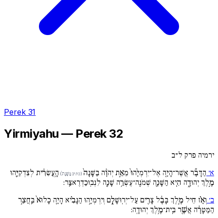
Perek 31
Yirmiyahu — Perek 32
ירמיה פרק ל״ב
א׳
הַדָּבָ֞ר אֲשֶׁר־הָיָ֚ה אֶל־יִרְמְיָ֙הוּ֙ מֵאֵ֣ת יְהֹוָ֔ה בַּשָּׁנָה֙
הָֽעֲשִׂרִ֔ית לְצִדְקִיָּ֖הוּ
(כתיב בַּשָּׁנָת֙)
מֶ֣לֶךְ יְהוּדָ֑ה הִ֧יא הַשָּׁנָ֛ה שְׁמֹנֶֽה־עֶשְׂרֵ֥ה שָׁנָ֖ה לִנְבֽוּכַדְרֶאצַּֽר:
ב׳
וְאָ֗ז חֵיל מֶ֣לֶךְ בָּבֶ֔ל צָרִ֖ים עַל־יְרֽוּשָׁלִָ֑ם וְיִרְמְיָ֣הוּ הַנָּבִ֗יא הָיָ֚ה כָלוּא֙ בַּֽחֲצַ֣ר
הַמַּטָּרָ֔ה אֲשֶׁ֖ר בֵּֽית־מֶ֥לֶךְ יְהוּדָֽה: