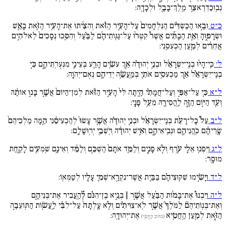
נְבֽוּכַדְרֶאצַּ֥ר מֶֽלֶךְ־בָּבֶ֖ל וּלְכָדָֽהּ:
כ״ט
וּבָ֣אוּ הַכַּשְׂדִּ֗ים הַנִּלְחָמִים֙ עַל־הָעִ֣יר הַזֹּ֔את וְהִצִּ֜יתוּ אֶת־הָעִ֥יר הַזֹּ֛את בָּאֵ֖שׁ
וּשְׂרָפ֑וּהָ וְאֵ֣ת הַבָּתִּ֡ים אֲשֶׁר֩ קִטְּר֨וּ עַל־גַּגּֽוֹתֵיהֶ֜ם לַבַּ֗עַל וְהִסִּ֚כוּ נְסָכִים֙ לֵאלֹהִ֣ים
אֲחֵרִ֔ים לְמַ֖עַן הַכְעִסֵֽנִי:
ל׳
כִּֽי־הָי֨וּ בְנֵֽי־יִשְׂרָאֵ֜ל וּבְנֵ֣י יְהוּדָ֗ה אַ֣ךְ עֹשִׂ֥ים הָרַ֛ע בְּעֵינַ֖י מִנְּעֻרֹֽתֵיהֶ֑ם כִּ֣י
בְנֵֽי־יִשְׂרָאֵ֗ל אַ֣ךְ מַכְעִסִ֥ים אֹתִ֛י בְּמַֽעֲשֵׂ֥ה יְדֵיהֶ֖ם נְאֻם־יְהֹוָֽה:
ל״א
כִּ֧י עַל־אַפִּ֣י וְעַל־חֲמָתִ֗י הָ֚יְתָה לִּי֙ הָעִ֣יר הַזֹּ֔את לְמִן־הַיּוֹם֙ אֲשֶׁ֣ר בָּנ֣וּ אוֹתָ֔הּ
וְעַ֖ד הַיּ֣וֹם הַזֶּ֑ה לַֽהֲסִירָ֖הּ מֵעַ֥ל פָּנָֽי:
ל״ב
עַל֩ כָּל־רָעַ֨ת בְּנֵֽי־יִשְׂרָאֵ֜ל וּבְנֵ֣י יְהוּדָ֗ה אֲשֶׁ֚ר עָשׂוּ֙ לְהַכְעִיסֵ֔נִי הֵ֚מָּה מַלְכֵיהֶם֙
שָֽׂרֵיהֶ֔ם כֹּֽהֲנֵיהֶ֖ם וּנְבִֽיאֵיהֶ֑ם וְאִ֣ישׁ יְהוּדָ֔ה וְיֹֽשְׁבֵ֖י יְרֽוּשָׁלִָֽם:
ל״ג
וַיִּפְנ֥וּ אֵלַ֛י עֹ֖רֶף וְלֹ֣א פָנִ֑ים וְלַמֵּ֚ד אֹתָם֙ הַשְׁכֵּ֣ם וְלַמֵּ֔ד וְאֵינָ֥ם שֹֽׁמְעִ֖ים לָקַ֥חַת
מוּסָֽר:
ל״ד
וַיָּשִׂ֣ימוּ שִׁקּֽוּצֵיהֶ֗ם בַּבַּ֛יִת אֲשֶׁר־נִקְרָ֥א־שְׁמִ֛י עָלָ֖יו לְטַמְּאֽוֹ:
ל״ה
וַיִּבְנוּ֩ אֶת־בָּמ֨וֹת הַבַּ֜עַל אֲשֶׁ֣ר | בְּגֵ֣יא בֶן־הִנֹּ֗ם לְ֠הַֽעֲבִיר אֶת־בְּנֵיהֶ֣ם
וְאֶת־בְּנֽוֹתֵיהֶם֘ לַמֹּלֶךְ֒ אֲשֶׁ֣ר לֹֽא־צִוִּיתִ֗ים וְלֹ֚א עָֽלְתָה֙ עַל־לִבִּ֔י לַֽעֲשׂ֖וֹת הַתּֽוֹעֵבָ֣ה
הַזֹּ֑את לְמַ֖עַן הַֽחֲטִ֥יא
אֶת־יְהוּדָֽה:
(כתיב הַֽחֲטִ֥י)