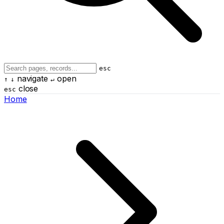
esc
navigate
open
↑
↓
↵
close
esc
Home