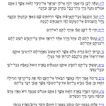
ל״ו
וְעַתָּ֕ה לָכֵ֛ן כֹּֽה־אָמַ֥ר יְהֹוָ֖ה אֱלֹהֵ֣י יִשְׂרָאֵ֑ל אֶל־הָעִ֣יר הַזֹּ֔את אֲשֶׁ֣ר | אַתֶּ֣ם
אֹֽמְרִ֗ים נִתְּנָה֙ בְּיַ֣ד מֶֽלֶךְ־בָּבֶ֔ל בַּחֶ֖רֶב וּבָֽרָעָ֥ב וּבַדָּֽבֶר:
ל״ז
הִֽנְנִ֚י מְקַבְּצָם֙ מִכָּל־הָֽ֣אֲרָצ֔וֹת אֲשֶׁ֨ר הִדַּחְתִּ֥ים שָׁ֛ם בְּאַפִּ֥י וּבַֽחֲמָתִ֖י וּבְקֶ֣צֶף
גָּד֑וֹל וַֽהֲשִֽׁבֹתִים֙ אֶל־הַמָּק֣וֹם הַזֶּ֔ה וְהֹֽשַׁבְתִּ֖ים לָבֶֽטַח:
ל״ח
וְהָ֥יוּ לִ֖י לְעָ֑ם וַֽאֲנִ֕י אֶֽהְיֶ֥ה לָהֶ֖ם לֵאלֹהִֽים:
ל״ט
וְנָֽתַתִּ֨י לָהֶ֜ם לֵ֚ב אֶחָד֙ וְדֶ֣רֶךְ אֶחָ֔ד לְיִרְאָ֥ה אוֹתִ֖י כָּל־הַיָּמִ֑ים לְט֣וֹב לָהֶ֔ם
וְלִבְנֵיהֶ֖ם אַֽחֲרֵיהֶֽם:
מ׳
וְכָֽרַתִּ֚י לָהֶם֙ בְּרִ֣ית עוֹלָ֔ם אֲשֶׁ֚ר לֹֽא־אָשׁוּב֙ מֵאַֽ֣חֲרֵיהֶ֔ם לְהֵֽיטִיבִ֖י אוֹתָ֑ם
וְאֶת־יִרְאָתִי֙ אֶתֵּ֣ן בִּלְבָבָ֔ם לְבִלְתִּ֖י ס֥וּר מֵֽעָלָֽי:
מ״א
וְשַׂשְׂתִּ֥י עֲלֵיהֶ֖ם לְהֵטִ֣יב אוֹתָ֑ם וּנְטַעְתִּ֞ים בָּאָ֚רֶץ הַזֹּאת֙ בֶּֽאֱמֶ֔ת בְּכָל־לִבִּ֖י
וּבְכָל־נַפְשִֽׁי:
מ״ב
כִּי־כֹה֙ אָמַ֣ר יְהֹוָ֔ה כַּֽאֲשֶׁ֚ר הֵבֵ֙אתִי֙ אֶל־הָעָ֣ם הַזֶּ֔ה אֵ֛ת כָּל־הָֽרָעָ֥ה הַגְּדוֹלָ֖ה
הַזֹּ֑את כֵּ֣ן אָֽנֹכִ֞י מֵבִ֚יא עֲלֵיהֶם֙ אֶת־כָּל־הַטּוֹבָ֔ה אֲשֶׁ֥ר אָֽנֹכִ֖י דֹּבֵ֥ר עֲלֵיהֶֽם:
מ״ג
וְנִקְנָ֥ה הַשָּׂדֶ֖ה בָּאָ֣רֶץ הַזֹּ֑את אֲשֶׁ֣ר | אַתֶּ֣ם אֹֽמְרִ֗ים שְׁמָמָ֥ה הִיא֙ מֵאֵ֚ין אָדָם֙
וּבְהֵמָ֔ה נִתְּנָ֖ה בְּיַ֥ד הַכַּשְׂדִּֽים:
מ״ד
שָׂד֞וֹת בַּכֶּ֣סֶף יִקְנ֗וּ וְכָת֨וֹב בַּסֵּ֥פֶר | וְחָתוֹם֘ וְהָעֵ֣ד עֵדִים֒ בְּאֶ֨רֶץ בִּנְיָמִ֜ן