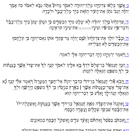
ג׳
אֲשֶׁ֣ר כְּלָא֔וֹ צִדְקִיָּ֥הוּ מֶֽלֶךְ־יְהוּדָ֖ה לֵאמֹ֑ר מַדּוּעַ֩ אַתָּ֨ה נִבָּ֜א לֵאמֹ֗ר כֹּה אָמַ֣ר
יְהֹוָ֔ה הִֽנְנִ֨י נֹתֵ֜ן אֶת־הָעִ֥יר הַזֹּ֛את בְּיַ֥ד מֶֽלֶךְ־בָּבֶ֖ל וּלְכָדָֽהּ:
ד׳
וְצִדְקִיָּ֙הוּ֙ מֶ֣לֶךְ יְהוּדָ֔ה לֹ֥א יִמָּלֵ֖ט מִיַּ֣ד הַכַּשְׂדִּ֑ים כִּ֣י הִנָּתֹ֚ן יִנָּתֵן֙ בְּיַ֣ד מֶֽלֶךְ־בָּבֶ֔ל
וְדִבֶּר־פִּ֣יו עִם־פִּ֔יו וְעֵינָ֖יו
אֶת־עֵינָ֥יו תִּרְאֶֽינָה:
(כתיב וְעֵינָ֖ו)
ה׳
וּבָבֶ֞ל יוֹלִ֚ךְ אֶת־צִדְקִיָּ֙הוּ֙ וְשָׁ֣ם יִֽהְיֶ֔ה עַד־פָּקְדִ֥י אֹת֖וֹ נְאֻם־יְהֹוָ֑ה כִּ֧י תִֽלָּֽחֲמ֛וּ
אֶת־הַכַּשְׂדִּ֖ים לֹ֥א תַצְלִֽיחוּ:
ו׳
וַיֹּ֖אמֶר יִרְמְיָ֑הוּ הָיָ֥ה דְּבַר־יְהֹוָ֖ה אֵלַ֥י לֵאמֹֽר:
ז׳
הִנֵּ֣ה חֲנַמְאֵ֗ל בֶּן־שַׁלֻּם֙ דֹּֽדְךָ֔ בָּ֥א אֵלֶ֖יךָ לֵאמֹ֑ר קְנֵ֣ה לְךָ֗ אֶת־שָׂדִי֙ אֲשֶׁ֣ר בָּֽעֲנָת֔וֹת
כִּ֥י לְךָ֛ מִשְׁפַּ֥ט הַגְּאֻלָּ֖ה לִקְנֽוֹת:
ח׳
וַיָּבֹ֣א אֵ֠לַי חֲנַמְאֵ֨ל בֶּן־דֹּדִ֜י כִּדְבַ֣ר יְהֹוָה֘ אֶל־חֲצַ֣ר הַמַּטָּרָה֒ וַיֹּ֣אמֶר אֵלַ֡י קְנֵ֣ה נָ֠א
אֶת־שָׂדִ֨י אֲשֶׁר־בַּֽעֲנָת֜וֹת אֲשֶׁ֣ר | בְּאֶ֣רֶץ בִּנְיָמִ֗ין כִּ֣י לְךָ֞ מִשְׁפַּ֧ט הַֽיְרֻשָּׁ֛ה וּלְךָ֥
הַגְּאֻלָּ֖ה קְנֵה־לָ֑ךְ וָֽאֵדַ֕ע כִּ֥י דְבַר־יְהֹוָ֖ה הֽוּא:
ט׳
וָֽאֶקְנֶה֙ אֶת־הַשָּׂדֶ֔ה מֵאֵ֛ת חֲנַמְאֵ֥ל בֶּן־דֹּדִ֖י אֲשֶׁ֣ר בַּֽעֲנָת֑וֹת וָֽאֶשְׁקֲלָה־לּוֹ֙
אֶת־הַכֶּ֔סֶף שִׁבְעָ֥ה שְׁקָלִ֖ים וַֽעֲשָׂרָ֥ה הַכָּֽסֶף:
י׳
וָֽאֶכְתֹּ֚ב בַּסֵּ֙פֶר֙ וָֽאֶחְתֹּ֔ם וָֽאָעֵ֖ד עֵדִ֑ים וָֽאֶשְׁקֹ֥ל הַכֶּ֖סֶף בְּמֹֽאזְנָֽיִם:
י״א
וָֽאֶקַּ֖ח אֶת־סֵ֣פֶר הַמִּקְנָ֑ה אֶת־הֶֽחָת֛וּם הַמִּצְוָ֥ה וְהַֽחֻקִּ֖ים וְאֶת־הַגָּלֽוּי: