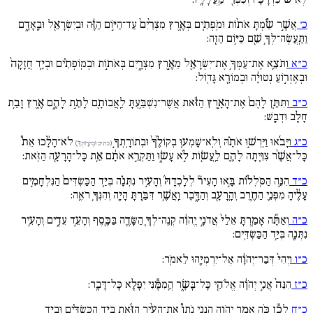
כ׳
אֲשֶׁ֣ר שַֹ֠מְתָּ אֹת֨וֹת וּמֹֽפְתִ֚ים בְּאֶ֚רֶץ מִצְרַ֙יִם֙ עַד־הַיּ֣וֹם הַזֶּ֔ה וּבְיִשְׂרָאֵ֖ל וּבָֽאָדָ֑ם
וַתַּֽעֲשֶׂה־לְּךָ֥ שֵׁ֖ם כַּיּ֥וֹם הַזֶּֽה:
כ״א
וַתֹּצֵ֛א אֶת־עַמְּךָ֥ אֶת־יִשְׂרָאֵ֖ל מֵאֶ֣רֶץ מִצְרָ֑יִם בְּאֹת֣וֹת וּבְמֽוֹפְתִ֗ים וּבְיָ֚ד חֲזָקָה֙
וּבְאֶזְר֣וֹעַ נְטוּיָ֔ה וּבְמוֹרָ֖א גָּדֽוֹל:
כ״ב
וַתִּתֵּ֚ן לָהֶם֙ אֶת־הָאָ֣רֶץ הַזֹּ֔את אֲשֶׁר־נִשְׁבַּ֥עְתָּ לַֽאֲבוֹתָ֖ם לָתֵ֣ת לָהֶ֑ם אֶ֛רֶץ זָבַ֥ת
חָלָ֖ב וּדְבָֽשׁ:
כ״ג
וַיָּבֹ֜אוּ וַיִּֽרְשׁ֣וּ אֹתָ֗הּ וְלֹֽא־שָׁמְע֚וּ בְקוֹלֶ֙ךָ֙ וּבְתוֹרָֽתְךָ֣
לֹא־הָלָ֔כוּ אֵת֩
(כתיב וּבְתֹרָותְךָ֣)
כָּל־אֲשֶׁ֨ר צִוִּ֧יתָה לָהֶ֛ם לַֽעֲשׂ֖וֹת לֹ֣א עָשׂ֑וּ וַתַּקְרֵ֣א אֹתָ֔ם אֵ֥ת כָּל־הָרָעָ֖ה הַזֹּֽאת:
כ״ד
הִנֵּ֣ה הַסֹּֽלְל֗וֹת בָּ֣אוּ הָעִיר֘ לְלָכְדָהּ֒ וְהָעִ֣יר נִתְּנָ֗ה בְּיַ֚ד הַכַּשְׂדִּים֙ הַנִּלְחָמִ֣ים
עָלֶ֔יהָ מִפְּנֵ֛י הַחֶ֥רֶב וְהָֽרָעָ֖ב וְהַדָּ֑בֶר וַֽאֲשֶׁ֥ר דִּבַּ֛רְתָּ הָיָ֖ה וְהִנְּךָ֥ רֹאֶֽה:
כ״ה
וְאַתָּ֞ה אָמַ֚רְתָּ אֵלַי֙ אֲדֹנָ֣י יֱהֹוִ֔ה קְנֵֽה־לְךָ֧ הַשָּׂדֶ֛ה בַּכֶּ֖סֶף וְהָעֵ֣ד עֵדִ֑ים וְהָעִ֥יר
נִתְּנָ֖ה בְּיַ֥ד הַכַּשְׂדִּֽים:
כ״ו
וַיְהִי֙ דְּבַר־יְהֹוָ֔ה אֶל־יִרְמְיָ֖הוּ לֵאמֹֽר:
כ״ז
הִנֵּה֙ אֲנִ֣י יְהֹוָ֔ה אֱלֹהֵ֖י כָּל־בָּשָׂ֑ר הֲֽמִמֶּ֕נִּי יִפָּלֵ֖א כָּל־דָּבָֽר:
כ״ח
לָכֵ֕ן כֹּ֖ה אָמַ֣ר יְהֹוָ֑ה הִֽנְנִ֣י נֹתֵן֩ אֶת־הָעִ֨יר הַזֹּ֜את בְּיַ֣ד הַכַּשְׂדִּ֗ים וּבְיַ֛ד