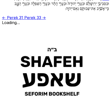
וּבִסְבִיבֵ֣י יְרֽוּשָׁלִַ֗ם וּבְעָרֵ֚י יְהוּדָה֙ וּבְעָרֵ֣י הָהָ֔ר וּבְעָרֵ֥י הַשְּׁפֵלָ֖ה וּבְעָרֵ֣י הַנֶּ֑גֶב
כִּֽי־אָשִׁ֥יב אֶת־שְׁבוּתָ֖ם נְאֻם־יְהֹוָֽה:
← Perek 31
Perek 33 →
Loading…