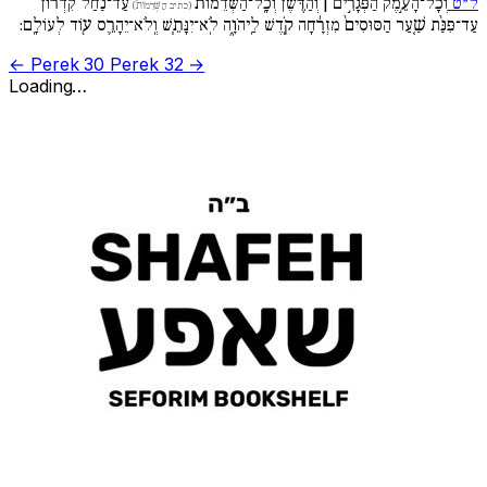
ל״ט
וְכָל־הָעֵ֣מֶק הַפְּגָרִ֣ים | וְהַדֶּ֡שֶׁן וְכָֽל־הַשְּׁדֵמוֹת֩
עַד־נַ֨חַל קִדְר֜וֹן
(כתיב הַשְּׁרֵמוֹת֩)
עַד־פִּנַּ֨ת שַׁ֚עַר הַסּוּסִים֙ מִזְרָ֔חָה קֹ֖דֶשׁ לַֽיהֹוָ֑ה לֹֽא־יִנָּתֵ֧שׁ וְֽלֹא־יֵהָרֵ֛ס ע֖וֹד לְעוֹלָֽם:
← Perek 30
Perek 32 →
Loading…