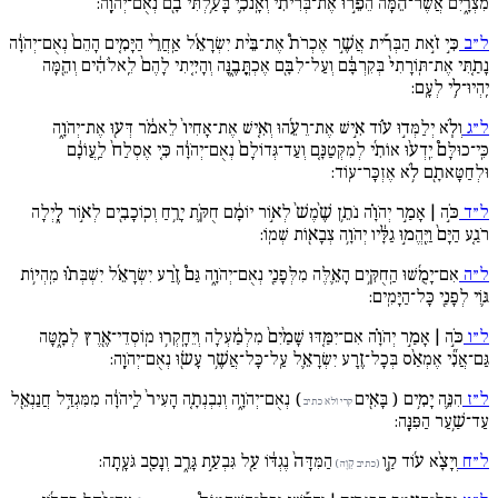
מִצְרָ֑יִם אֲשֶׁר־הֵ֜מָּה הֵפֵ֣רוּ אֶת־בְּרִיתִ֗י וְאָֽנֹכִ֛י בָּעַ֥לְתִּי בָ֖ם נְאֻם־יְהֹוָֽה:
ל״ב
כִּ֣י זֹ֣את הַבְּרִ֡ית אֲשֶׁ֣ר אֶכְרֹת֩ אֶת־בֵּ֨ית יִשְׂרָאֵ֜ל אַֽחֲרֵ֨י הַיָּמִ֚ים הָהֵם֙ נְאֻם־יְהֹוָ֔ה
נָתַ֚תִּי אֶת־תּֽוֹרָתִי֙ בְּקִרְבָּ֔ם וְעַל־לִבָּ֖ם אֶכְתֳּבֶ֑נָּה וְהָיִ֚יתִי לָהֶם֙ לֵֽאלֹהִ֔ים וְהֵ֖מָּה
יִֽהְיוּ־לִ֥י לְעָֽם:
ל״ג
וְלֹ֧א יְלַמְּד֣וּ ע֗וֹד אִ֣ישׁ אֶת־רֵעֵ֜הוּ וְאִ֚ישׁ אֶת־אָחִיו֙ לֵאמֹ֔ר דְּע֖וּ אֶת־יְהֹוָ֑ה
כִּֽי־כוּלָּם֩ יֵֽדְע֨וּ אוֹתִ֜י לְמִקְּטַנָּ֚ם וְעַד־גְּדוֹלָם֙ נְאֻם־יְהֹוָ֔ה כִּ֚י אֶסְלַח֙ לַֽעֲו‍ֹנָ֔ם
וּלְחַטָּאתָ֖ם לֹ֥א אֶזְכָּר־עֽוֹד:
ל״ד
כֹּ֣ה | אָמַ֣ר יְהֹוָ֗ה נֹתֵ֥ן שֶׁ֙מֶשׁ֙ לְא֣וֹר יוֹמָ֔ם חֻקֹּ֛ת יָרֵ֥חַ וְכֽוֹכָבִ֖ים לְא֣וֹר לָ֑יְלָה
רֹגַ֚ע הַיָּם֙ וַיֶּֽהֱמ֣וּ גַלָּ֔יו יְהֹוָ֥ה צְבָא֖וֹת שְׁמֽוֹ:
ל״ה
אִם־יָמֻ֜שׁוּ הַֽחֻקִּ֥ים הָאֵ֛לֶּה מִלְּפָנַ֖י נְאֻם־יְהֹוָ֑ה גַּם֩ זֶ֨רַע יִשְׂרָאֵ֜ל יִשְׁבְּת֗וּ מִֽהְי֥וֹת
גּ֛וֹי לְפָנַ֖י כָּל־הַיָּמִֽים:
ל״ו
כֹּ֣ה | אָמַ֣ר יְהֹוָ֗ה אִם־יִמַּ֚דּוּ שָׁמַ֙יִם֙ מִלְמַ֔עְלָה וְיֵחָֽקְר֥וּ מֽוֹסְדֵי־אֶ֖רֶץ לְמָ֑טָּה
גַּם־אֲנִ֞י אֶמְאַ֨ס בְּכָל־זֶ֧רַע יִשְׂרָאֵ֛ל עַֽל־כָּל־אֲשֶׁ֥ר עָשׂ֖וּ נְאֻם־יְהֹוָֽה:
ל״ז
הִנֵּ֛ה יָמִ֥ים ( בָּאִ֖ים
) נְאֻם־יְהֹוָ֑ה וְנִבְנְתָ֚ה הָעִיר֙ לַֽיהֹוָ֔ה מִמִּגְדַּ֥ל חֲנַנְאֵ֖ל
קרי ולא כתיב
עַד־שַׁ֥עַר הַפִּנָּֽה:
ל״ח
וְיָצָ֨א ע֜וֹד קַ֚ו
הַמִּדָּה֙ נֶגְדּ֔וֹ עַ֖ל גִּבְעַ֣ת גָּרֵ֑ב וְנָסַ֖ב גֹּעָֽתָה:
(כתיב קַ֚וה)