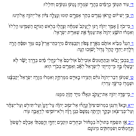
ד׳
עוֹד תִּטְּעִ֣י כְרָמִ֔ים בְּהָרֵ֖י שֹֽׁמְר֑וֹן נָטְע֥וּ נֹטְעִ֖ים וְחִלֵּֽלוּ:
ה׳
כִּ֣י יֶשׁ־י֔וֹם קָֽרְא֥וּ נֹֽצְרִ֖ים בְּהַ֣ר אֶפְרָ֑יִם קוּמוּ וְנַֽעֲלֶ֣ה צִיּ֔וֹן אֶל־יְהֹוָ֖ה אֱלֹהֵֽינוּ:
ו׳
כִּי־כֹ֣ה | אָמַ֣ר יְהֹוָ֗ה רָנּ֚וּ לְיַֽעֲקֹב֙ שִׁמְחָ֔ה וְצַֽהֲל֖וּ בְּרֹ֣אשׁ הַגּוֹיִ֑ם הַשְׁמִ֚יעוּ הַֽלְלוּ֙
וְאִמְר֔וּ הוֹשַׁ֚ע יְהֹוָה֙ אֶת־עַמְּךָ֔ אֵ֖ת שְׁאֵרִ֥ית יִשְׂרָאֵֽל:
ז׳
הִנְנִי֩ מֵבִ֨יא אוֹתָ֜ם מֵאֶ֣רֶץ צָפ֗וֹן וְקִבַּצְתִּים֘ מִיַּרְכְּתֵי־אָרֶץ֒ בָּם עִוֵּ֣ר וּפִסֵּ֔חַ הָרָ֥ה
וְיֹלֶ֖דֶת יַחְדָּ֑ו קָהָ֥ל גָּד֖וֹל יָשׁ֥וּבוּ הֵֽנָּה:
ח׳
בִּבְכִ֣י יָבֹ֗אוּ וּֽבְתַחֲנוּנִים֘ אֽוֹבִילֵם֒ אֽוֹלִיכֵם֙ אֶל־נַ֣חֲלֵי מַ֔יִם בְּדֶ֣רֶךְ יָשָׁ֔ר לֹ֥א
יִכָּֽשְׁל֖וּ בָּ֑הּ כִּֽי־הָיִי֚תִי לְיִשְׂרָאֵל֙ לְאָ֔ב וְאֶפְרַ֖יִם בְּכֹ֥רִי הֽוּא:
ט׳
שִׁמְע֚וּ דְבַר־יְהֹוָה֙ גּוֹיִ֔ם וְהַגִּ֥ידוּ בָֽאִיִּ֖ים מִמֶּרְחָ֑ק וְאִמְר֗וּ מְזָרֵ֚ה יִשְׂרָאֵל֙ יְקַבְּצֶ֔נּוּ
וּשְׁמָר֖וֹ כְּרֹעֶ֥ה עֶדְרֽוֹ:
י׳
כִּֽי־פָדָ֥ה יְהֹוָ֖ה אֶת־יַֽעֲקֹ֑ב וּגְאָל֕וֹ מִיַּ֖ד חָזָ֥ק מִמֶּֽנּוּ:
י״א
וּבָאוּ֘ וְרִנְּנ֣וּ בִמְרוֹם־צִיּוֹן֒ וְנָֽהֲר֞וּ אֶל־ט֣וּב יְהֹוָ֗ה עַל־דָּגָן֙ וְעַל־תִּירֹ֣שׁ וְעַל־יִצְהָ֔ר
וְעַל־בְּנֵי־צֹ֖אן וּבָקָ֑ר וְהָֽיְתָ֚ה נַפְשָׁם֙ כְּגַ֣ן רָוֶ֔ה וְלֹֽא־יוֹסִ֥יפוּ לְדַֽאֲבָ֖ה עֽוֹד:
י״ב
אָ֣ז תִּשְׂמַ֚ח בְּתוּלָה֙ בְּמָח֔וֹל וּבַחֻרִ֥ים וּזְקֵנִ֖ים יַחְדָּ֑ו וְהָֽפַכְתִּ֨י אֶבְלָ֚ם לְשָׂשׂוֹן֙
וְנִ֣חַמְתִּ֔ים וְשִׂמַּחְתִּ֖ים מִֽיגוֹנָֽם: