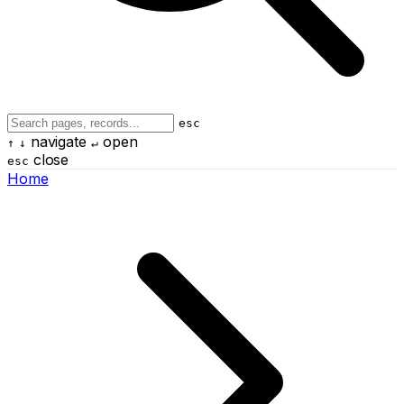
esc
navigate
open
↑
↓
↵
close
esc
Home