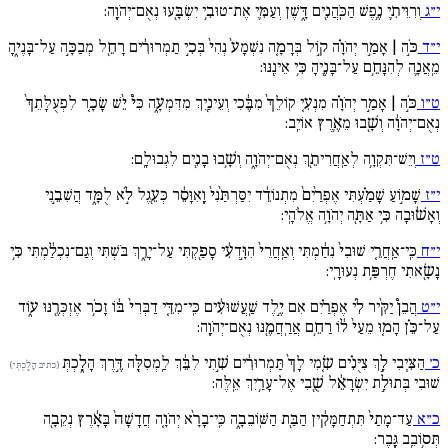
י״ג
וְרִוֵּיתִ֛י נֶ֥פֶשׁ הַכֹּֽהֲנִ֖ים דָּ֑שֶׁן וְעַמִּ֛י אֶת־טוּבִ֥י יִשְׂבָּ֖עוּ נְאֻם־יְהֹוָֽה:
י״ד
כֹּ֣ה | אָמַ֣ר יְהֹוָ֗ה ק֣וֹל בְּרָמָ֚ה נִשְׁמָע֙ נְהִי֙ בְּכִ֣י תַמְרוּרִ֔ים רָחֵ֖ל מְבַכָּ֣ה עַל־בָּנֶי֑הָ
מֵֽאֲנָ֛ה לְהִנָּחֵ֥ם עַל־בָּנֶ֖יהָ כִּ֥י אֵינֶֽנּוּ:
ט״ו
כֹּ֣ה | אָמַ֣ר יְהֹוָ֗ה מִנְעִ֚י קוֹלֵךְ֙ מִבֶּ֔כִי וְעֵינַ֖יִךְ מִדִּמְעָ֑ה כִּי֩ יֵ֨שׁ שָׂכָ֚ר לִפְעֻלָּתֵךְ֙
נְאֻם־יְהֹוָ֔ה וְשָׁ֖בוּ מֵאֶ֥רֶץ אוֹיֵֽב:
ט״ז
וְיֵשׁ־תִּקְוָ֥ה לְאַֽחֲרִיתֵ֖ךְ נְאֻם־יְהֹוָ֑ה וְשָׁ֥בוּ בָנִ֖ים לִגְבוּלָֽם:
י״ז
שָׁמ֣וֹעַ שָׁמַ֗עְתִּי אֶפְרַ֙יִם֙ מִתְנוֹדֵ֔ד יִסַּרְתַּ֙נִי֙ וָֽאִוָּסֵ֔ר כְּעֵ֖גֶל לֹ֣א לֻמָּ֑ד הֲשִׁבֵ֣נִי
וְאָשׁ֔וּבָה כִּ֥י אַתָּ֖ה יְהֹוָ֥ה אֱלֹהָֽי:
י״ח
כִּֽי־אַֽחֲרֵ֚י שׁוּבִי֙ נִחַ֔מְתִּי וְאַֽחֲרֵי֙ הִוָּ֣דְעִ֔י סָפַ֖קְתִּי עַל־יָרֵ֑ךְ בֹּשְׁתִּי וְגַם־נִכְלַ֔מְתִּי כִּ֥י
נָשָׂ֖אתִי חֶרְפַּ֥ת נְעוּרָֽי:
י״ט
הֲבֵן֩ יַקִּ֨יר לִ֜י אֶפְרַ֗יִם אִם יֶ֣לֶד שַֽׁעֲשׁוּעִ֔ים כִּֽי־מִדֵּ֚י דַבְּרִי֙ בּ֔וֹ זָכֹ֥ר אֶזְכְּרֶ֖נּוּ ע֑וֹד
עַל־כֵּ֗ן הָמ֚וּ מֵעַי֙ ל֔וֹ רַחֵ֥ם אֲרַֽחֲמֶ֖נּוּ נְאֻם־יְהֹוָֽה:
כ׳
הַצִּ֧יבִי לָ֣ךְ צִיֻּנִ֗ים שִׂ֚מִי לָךְ֙ תַּמְרוּרִ֔ים שִׁ֣תִי לִבֵּ֔ךְ לַֽמְסִלָּ֖ה דֶּ֣רֶךְ הָלָ֑כְתְּ
(כתיב הָלָ֑כְתְּי)
שׁוּבִי בְּתוּלַ֣ת יִשְׂרָאֵ֔ל שֻׁ֖בִי אֶל־עָרַ֥יִךְ אֵֽלֶּה:
כ״א
עַד־מָתַי֙ תִּתְחַמָּקִ֔ין הַבַּ֖ת הַשּֽׁוֹבֵבָ֑ה כִּֽי־בָרָ֨א יְהֹוָ֚ה חֲדָשָׁה֙ בָּאָ֔רֶץ נְקֵבָ֖ה
תְּס֥וֹבֵֽב גָּֽבֶר: