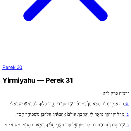
Perek 30
Yirmiyahu — Perek 31
ירמיה פרק ל״א
א׳
כֹּה אָמַ֣ר יְהֹוָ֔ה מָצָ֥א חֵן֙ בַּמִּדְבָּ֔ר עַ֖ם שְׂרִ֣ידֵי חָ֑רֶב הָל֥וֹךְ לְהַרְגִּיע֖וֹ יִשְׂרָאֵֽל:
ב׳
מֵרָח֕וֹק יְהֹוָ֖ה נִרְאָ֣ה לִ֑י וְאַֽהֲבַ֚ת עוֹלָם֙ אֲהַבְתִּ֔יךְ עַל־כֵּ֖ן מְשַׁכְתִּ֥יךְ חָֽסֶד:
ג׳
ע֚וֹד אֶבְנֵךְ֙ וְֽנִבְנֵ֔ית בְּתוּלַ֖ת יִשְׂרָאֵ֑ל עוֹד תַּעְדִּ֣י תֻפַּ֔יִךְ וְיָצָ֖את בִּמְח֥וֹל מְשַֽׂחֲקִֽים: