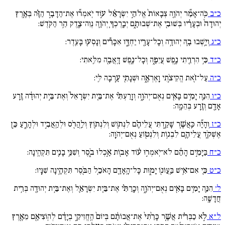
כ״ב
כֹּֽה־אָמַ֞ר יְהֹוָ֚ה צְבָאוֹת֙ אֱלֹהֵ֣י יִשְׂרָאֵ֔ל ע֣וֹד יֹֽאמְר֞וּ אֶת־הַדָּבָ֣ר הַזֶּ֗ה בְּאֶ֚רֶץ
יְהוּדָה֙ וּבְעָרָ֔יו בְּשׁוּבִ֖י אֶת־שְׁבוּתָ֑ם יְבָֽרֶכְךָ֧ יְהֹוָ֛ה נְוֵה־צֶ֖דֶק הַ֥ר הַקֹּֽדֶשׁ:
כ״ג
וְיָ֥שְׁבוּ בָ֛הּ יְהוּדָ֥ה וְכָל־עָרָ֖יו יַחְדָּ֑ו אִכָּרִ֕ים וְנָסְע֖וּ בָּעֵֽדֶר:
כ״ד
כִּ֥י הִרְוֵ֖יתִי נֶ֣פֶשׁ עֲיֵפָ֑ה וְכָל־נֶ֥פֶשׁ דָּֽאֲבָ֖ה מִלֵּֽאתִי:
כ״ה
עַל־זֹ֖את הֱקִיצֹ֣תִי וָֽאֶרְאֶ֑ה וּשְׁנָתִ֖י עָ֥רְבָה לִּֽי:
כ״ו
הִנֵּ֛ה יָמִ֥ים בָּאִ֖ים נְאֻם־יְהֹוָ֑ה וְזָֽרַעְתִּ֗י אֶת־בֵּ֚ית יִשְׂרָאֵל֙ וְאֶת־בֵּ֣ית יְהוּדָ֔ה זֶ֥רַע
אָדָ֖ם וְזֶ֥רַע בְּהֵמָֽה:
כ״ז
וְהָיָ֞ה כַּֽאֲשֶׁ֧ר שָׁקַ֣דְתִּי עֲלֵיהֶ֗ם לִנְת֧וֹשׁ וְלִנְת֛וֹץ וְלַֽהֲרֹ֖ס וּלְהַֽאֲבִ֣יד וּלְהָרֵ֑עַ כֵּ֣ן
אֶשְׁקֹ֧ד עֲלֵיהֶ֛ם לִבְנ֥וֹת וְלִנְט֖וֹעַ נְאֻם־יְהֹוָֽה:
כ״ח
בַּיָּמִ֣ים הָהֵ֔ם לֹא־יֹֽאמְר֣וּ ע֔וֹד אָב֖וֹת אָ֣כְלוּ בֹ֑סֶר וְשִׁנֵּ֥י בָנִ֖ים תִּקְהֶֽינָה:
כ״ט
כִּ֛י אִם־אִ֥ישׁ בַּֽעֲו‍ֹנ֖וֹ יָמ֑וּת כָּל־הָֽאָדָ֛ם הָאֹכֵ֥ל הַבֹּ֖סֶר תִּקְהֶ֥ינָה שִׁנָּֽיו:
ל׳
הִנֵּ֛ה יָמִ֥ים בָּאִ֖ים נְאֻם־יְהֹוָ֑ה וְכָֽרַתִּ֗י אֶת־בֵּ֧ית יִשְׂרָאֵ֛ל וְאֶת־בֵּ֥ית יְהוּדָ֖ה בְּרִ֥ית
חֲדָשָֽׁה:
ל״א
לֹ֣א כַבְּרִ֗ית אֲשֶׁ֚ר כָּרַ֙תִּי֙ אֶת־אֲבוֹתָ֔ם בְּיוֹם֙ הֶֽחֱזִיקִ֣י בְיָדָ֔ם לְהֽוֹצִיאָ֖ם מֵאֶ֖רֶץ