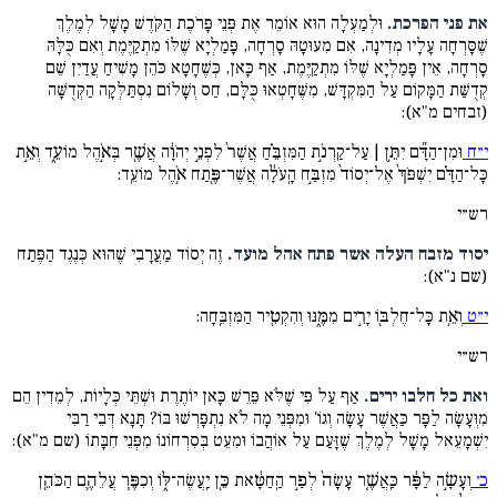
את פני הפרכת.
וּלְמַעְלָה הוּא אוֹמֵר אֶת פְּנֵי פָּרֹכֶת הַקֹּדֶשׁ מָשָׁל לְמֶלֶךְ
שֶׁסָּרְחָה עָלָיו מְדִינָה, אִם מִעוּטָהּ סָרְחָה, פָּמַלְיָא שֶׁלּוֹ מִתְקַיֶּמֶת וְאִם כֻּלָּהּ
סָרְחָה, אֵין פָּמַלְיָא שֶׁלּוֹ מִתְקַיֶּמֶת, אַף כָּאן, כְּשֶׁחָטָא כֹּהֵן מָשִׁיחַ עֲדַיִן שֵׁם
קְדֻשַּׁת הַמָּקוֹם עַל הַמִּקְדָּשׁ, מִשֶּׁחָטְאוּ כֻּלָּם, חַס וְשָׁלוֹם נִסְתַּלְּקָה הַקְּדֻשָּׁה
(זבחים מ"א):
י״ח
וּמִן־הַדָּ֞ם יִתֵּ֣ן | עַל־קַרְנֹ֣ת הַמִּזְבֵּ֗חַ אֲשֶׁר֙ לִפְנֵ֣י יְהֹוָ֔ה אֲשֶׁ֖ר בְּאֹ֣הֶל מוֹעֵ֑ד וְאֵ֣ת
כָּל־הַדָּ֗ם יִשְׁפֹּךְ֙ אֶל־יְסוֹד֙ מִזְבַּ֣ח הָֽעֹלָ֔ה אֲשֶׁר־פֶּ֖תַח אֹ֥הֶל מוֹעֵֽד:
רש״י
יסוד מזבח העלה אשר פתח אהל מועד.
זֶה יְסוֹד מַעֲרָבִי שֶׁהוּא כְּנֶגֶד הַפֶּתַח
(שם נ"א):
י״ט
וְאֵ֥ת כָּל־חֶלְבּ֖וֹ יָרִ֣ים מִמֶּ֑נּוּ וְהִקְטִ֖יר הַמִּזְבֵּֽחָה:
רש״י
ואת כל חלבו ירים.
אַף עַל פִּי שֶׁלֹּא פֵּרֵשׁ כָּאן יוֹתֶרֶת וּשְׁתֵּי כְּלָיוֹת, לְמֵדִין הֵם
מִוְּעָשָׂה לַפָּר כַּאֲשֶׁר עָשָׂה וְגוֹ' וּמִפְּנֵי מָה לֹא נִתְפָּרְשׁוּ בּוֹ? תָּנָא דְּבֵי רַבִּי
יִשְׁמָעֵאל מָשָׁל לְמֶלֶךְ שֶׁזָּעַם עַל אוֹהֲבוֹ וּמִעֵט בְּסִרְחוֹנוֹ מִפְּנֵי חִבָּתוֹ (שם מ"א):
כ׳
וְעָשָׂ֣ה לַפָּ֔ר כַּֽאֲשֶׁ֤ר עָשָׂה֙ לְפַ֣ר הַֽחַטָּ֔את כֵּ֖ן יַֽעֲשֶׂה־לּ֑וֹ וְכִפֶּ֧ר עֲלֵהֶ֛ם הַכֹּהֵ֖ן