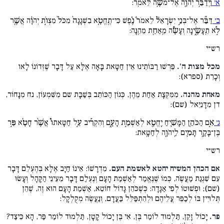
א׳
וַיְדַבֵּ֥ר יְהֹוָ֖ה אֶל־משֶׁ֥ה לֵּאמֹֽר:
ב׳
דַּבֵּ֞ר אֶל־בְּנֵ֣י יִשְׂרָאֵל֘ לֵאמֹר֒ נֶ֗פֶשׁ כִּי־תֶֽחֱטָ֤א בִשְׁגָגָה֙ מִכֹּל֙ מִצְוֹ֣ת יְהֹוָ֔ה אֲשֶׁ֖ר
לֹ֣א תֵֽעָשֶׂ֑ינָה וְעָשָׂ֕ה מֵֽאַחַ֖ת מֵהֵֽנָּה:
רש״י
מכל מצות ה'.
פֵּרְשׁוּ רַבּוֹתֵינוּ אֵין חַטָּאת בָּאָה אֶלָּא עַל דָּבָר שֶׁזְּדוֹנוֹ לָאו
וְכָרֵת (ספרא):
מאחת מהנה.
מִמִּקְּצָת אַחַת מֵהֶן, כְּגוֹן הַכּוֹתֵב בְּשַׁבָּת שם מִשִּׁמְעוֹן, נח מִנָּחוֹר,
דן מִדָּנִיֵּאל (שם):
ג׳
אִ֣ם הַכֹּהֵ֧ן הַמָּשִׁ֛יחַ יֶֽחֱטָ֖א לְאַשְׁמַ֣ת הָעָ֑ם וְהִקְרִ֡יב עַ֣ל חַטָּאתוֹ֩ אֲשֶׁ֨ר חָטָ֜א פַּ֣ר
בֶּן־בָּקָ֥ר תָּמִ֛ים לַֽיהֹוָ֖ה לְחַטָּֽאת:
רש״י
אם הכהן המשיח יחטא לאשמת העם.
מִדְרָשׁוֹ: אֵינוֹ חַיָּב אֶלָּא בְּהֶעְלֵם דָּבָר
עִם שִׁגְגַת מַעֲשֶֹה, כְּמוֹ שֶׁנֶּאֱמַר לְאַשְׁמַת הָעָם וְנֶעְלַם דָּבָר מֵעֵינֵי הַקָּהָל וְעָשׂוּ
(שם); וּפְשׁוּטוֹ לְפִי אַגָּדָה: כְּשֶׁכֹּהֵן גָּדוֹל חוֹטֵא, אַשְׁמַת הָעָם הוּא זֶה, שֶׁהֵן
תְּלוּיִין בּוֹ לְכַפֵּר עֲלֵיהֶם וּלְהִתְפַּלֵּל בַּעֲדָם, וְנַעֲשֶׂה מְקֻלְקָל:
פר.
יָכוֹל זָקֵן, תַּלְמוּד לוֹמַר בֶּן, אִי בֶּן יָכוֹל קָטָן, תַּלְמוּד לוֹמַר פַּר, הָא כֵּיצַד?