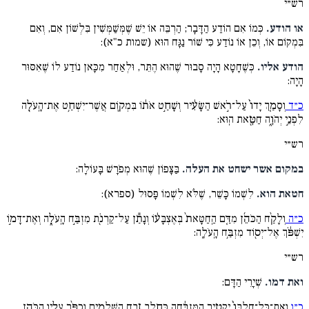
רש״י
או הודע.
כְּמוֹ אִם הוֹדַע הַדָּבָר; הַרְבֵּה אוֹ יֵשׁ שֶׁמְּשַׁמְּשִׁין בִּלְשׁוֹן אִם, וְאִם
בִּמְקוֹם אוֹ, וְכֵן אוֹ נוֹדַע כִּי שׁוֹר נַגָּח הוּא (שמות כ"א):
הודע אליו.
כְּשֶׁחָטָא הָיָה סָבוּר שֶׁהוּא הֶתֵּר, וּלְאַחַר מִכָּאן נוֹדַע לוֹ שֶׁאִסּוּר
הָיָה:
כ״ד
וְסָמַ֤ךְ יָדוֹ֙ עַל־רֹ֣אשׁ הַשָּׂעִ֔יר וְשָׁחַ֣ט אֹת֔וֹ בִּמְק֛וֹם אֲשֶׁר־יִשְׁחַ֥ט אֶת־הָֽעֹלָ֖ה
לִפְנֵ֣י יְהֹוָ֑ה חַטָּ֖את הֽוּא:
רש״י
במקום אשר ישחט את העלה.
בַּצָּפוֹן שֶׁהוּא מְפֹרָשׁ בָּעוֹלָה:
חטאת הוא.
לִשְׁמוֹ כָּשֵׁר, שֶׁלֹּא לִשְׁמוֹ פָּסוּל (ספרא):
כ״ה
וְלָקַ֨ח הַכֹּהֵ֜ן מִדַּ֤ם הַֽחַטָּאת֙ בְּאֶצְבָּע֔וֹ וְנָתַ֕ן עַל־קַרְנֹ֖ת מִזְבַּ֣ח הָֽעֹלָ֑ה וְאֶת־דָּמ֣וֹ
יִשְׁפֹּ֔ךְ אֶל־יְס֖וֹד מִזְבַּ֥ח הָֽעֹלָֽה:
רש״י
ואת דמו.
שְׁיָרֵי הַדָּם:
כ״ו
וְאֶת־כָּל־חֶלְבּוֹ֙ יַקְטִ֣יר הַמִּזְבֵּ֔חָה כְּחֵ֖לֶב זֶ֣בַח הַשְּׁלָמִ֑ים וְכִפֶּ֨ר עָלָ֧יו הַכֹּהֵ֛ן