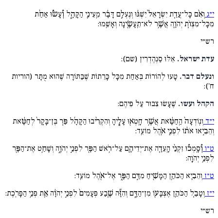
י״ג
וְאִ֨ם כָּל־עֲדַ֤ת יִשְׂרָאֵל֙ יִשְׁגּ֔וּ וְנֶעְלַ֣ם דָּבָ֔ר מֵֽעֵינֵ֖י הַקָּהָ֑ל וְ֠עָשׂ֠וּ אַחַ֨ת
מִכָּל־מִצְוֹ֧ת יְהֹוָ֛ה אֲשֶׁ֥ר לֹא־תֵֽעָשֶׂ֖ינָה וְאָשֵֽׁמוּ:
רש״י
עדת ישראל.
אֵלּוּ סַנְהֶדְרִין (שם):
ונעלם דבר.
טָעוּ לְהוֹרוֹת בְּאַחַת מִכָּל כָּרֵתוֹת שֶׁבַּתּוֹרָה שֶׁהוּא מֻתָּר (הוריות
ח'):
הקהל ועשו.
שֶׁעָשׂוּ צִבּוּר עַל פִּיהֶם:
י״ד
וְנֽוֹדְעָה֙ הַֽחַטָּ֔את אֲשֶׁ֥ר חָֽטְא֖וּ עָלֶ֑יהָ וְהִקְרִ֨יבוּ הַקָּהָ֜ל פַּ֤ר בֶּן־בָּקָר֙ לְחַטָּ֔את
וְהֵבִ֣יאוּ אֹת֔וֹ לִפְנֵ֖י אֹ֥הֶל מוֹעֵֽד:
ט״ו
וְ֠סָֽמְכ֠וּ זִקְנֵ֨י הָֽעֵדָ֧ה אֶת־יְדֵיהֶ֛ם עַל־רֹ֥אשׁ הַפָּ֖ר לִפְנֵ֣י יְהֹוָ֑ה וְשָׁחַ֥ט אֶת־הַפָּ֖ר
לִפְנֵ֥י יְהֹוָֽה:
ט״ז
וְהֵבִ֛יא הַכֹּהֵ֥ן הַמָּשִׁ֖יחַ מִדַּ֣ם הַפָּ֑ר אֶל־אֹ֖הֶל מוֹעֵֽד:
י״ז
וְטָבַ֧ל הַכֹּהֵ֛ן אֶצְבָּע֖וֹ מִן־הַדָּ֑ם וְהִזָּ֞ה שֶׁ֤בַע פְּעָמִים֙ לִפְנֵ֣י יְהֹוָ֔ה אֵ֖ת פְּנֵ֥י הַפָּרֹֽכֶת:
רש״י