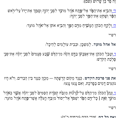
זֶה פַּר בֶּן שָׁלוֹשׁ (שם):
ד׳
וְהֵבִ֣יא אֶת־הַפָּ֗ר אֶל־פֶּ֛תַח אֹ֥הֶל מוֹעֵ֖ד לִפְנֵ֣י יְהֹוָ֑ה וְסָמַ֤ךְ אֶת־יָדוֹ֙ עַל־רֹ֣אשׁ
הַפָּ֔ר וְשָׁחַ֥ט אֶת־הַפָּ֖ר לִפְנֵ֥י יְהֹוָֽה:
ה׳
וְלָקַ֛ח הַכֹּהֵ֥ן הַמָּשִׁ֖יחַ מִדַּ֣ם הַפָּ֑ר וְהֵבִ֥יא אֹת֖וֹ אֶל־אֹ֥הֶל מוֹעֵֽד:
רש״י
אל אהל מועד.
לַמִּשְׁכָּן, וּבְבֵית עוֹלָמִים לַהֵיכָל:
ו׳
וְטָבַ֧ל הַכֹּהֵ֛ן אֶת־אֶצְבָּע֖וֹ בַּדָּ֑ם וְהִזָּ֨ה מִן־הַדָּ֜ם שֶׁ֤בַע פְּעָמִים֙ לִפְנֵ֣י יְהֹוָ֔ה אֶת־פְּנֵ֖י
פָּרֹ֥כֶת הַקֹּֽדֶשׁ:
רש״י
את פני פרכת הקדש.
כְּנֶגֶד מְקוֹם קְדֻשָּׁתָהּ — מְכֻוָּן כְּנֶגֶד בֵּין הַבַּדִּים, וְלֹא הָיוּ
נוֹגְעִים דָּמִים בַּפָּרֹכֶת, וְאִם נָגְעוּ נָגְעוּ:
ז׳
וְנָתַן֩ הַכֹּהֵ֨ן מִן־הַדָּ֜ם עַל־קַ֠רְנ֠וֹת מִזְבַּ֨ח קְטֹ֤רֶת הַסַּמִּים֙ לִפְנֵ֣י יְהֹוָ֔ה אֲשֶׁ֖ר בְּאֹ֣הֶל
מוֹעֵ֑ד וְאֵ֣ת | כָּל־דַּ֣ם הַפָּ֗ר יִשְׁפֹּךְ֙ אֶל־יְסוֹד֙ מִזְבַּ֣ח הָֽעֹלָ֔ה אֲשֶׁר־פֶּ֖תַח אֹ֥הֶל מוֹעֵֽד:
רש״י
ואת כל דם.
שְׁיָרֵי הַדָּם (זבחים כ"ה):