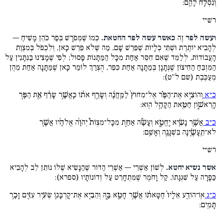
וְנִסְלַ֥ח לָהֶֽם:
רש״י
ועשה לפר
זֶה
כאשר עשה לפר החטאת.
כְּמוֹ שֶׁמְּפֹרָשׁ בְּפַר כֹּהֵן מָשִׁיחַ —
לְהָבִיא יוֹתֶרֶת וּשְׁתֵּי כְּלָיוֹת שֶׁפֵּרֵשׁ שָׁם, מַה שֶּׁלֹא פֵּרֵשׁ כָּאן, וְלִכְפֹּל בְּמִצְוַת
הָעֲבוֹדוֹת, לְלַמֵּד שֶׁאִם חִסֵּר אַחַת מִכָּל הַמַּתָּנוֹת פָּסוּל; לְפִי שֶׁמָּצִינוּ בַּנִּתָּנִין עַל
הַמִּזְבֵּחַ הַחִיצוֹן שֶׁנְּתָנָן בְּמַתָּנָה אַחַת כִּפֵּר, הֻצְרַךְ לוֹמַר כָּאן שֶׁמַּתָּנָה אַחַת מֵהֶן
מְעַכֶּבֶת (שם ל"ט):
כ״א
וְהוֹצִ֣יא אֶת־הַפָּ֗ר אֶל־מִחוּץ֙ לַמַּֽחֲנֶ֔ה וְשָׂרַ֣ף אֹת֔וֹ כַּֽאֲשֶׁ֣ר שָׂרַ֔ף אֵ֖ת הַפָּ֣ר
הָֽרִאשׁ֑וֹן חַטַּ֥את הַקָּהָ֖ל הֽוּא:
כ״ב
אֲשֶׁ֥ר נָשִׂ֖יא יֶֽחֱטָ֑א וְעָשָׂ֡ה אַחַ֣ת מִכָּל־מִצְו‍ֹת֩ יְהֹוָ֨ה אֱלֹהָ֜יו אֲשֶׁ֧ר
לֹא־תֵֽעָשֶׂ֛ינָה בִּשְׁגָגָ֖ה וְאָשֵֽׁם:
רש״י
אשר נשיא יחטא.
לְשׁוֹן אַשְׁרֵי — אַשְׁרֵי הַדּוֹר שֶׁהַנָּשִׂיא שֶׁלּוֹ נוֹתֵן לֵב לְהָבִיא
כַּפָּרָה עַל שִׁגְגָתוֹ, קַל וָחֹמֶר שֶׁמִּתְחָרֵט עַל זְדוֹנוֹתָיו (ספרא):
כ״ג
אֽוֹ־הוֹדַ֤ע אֵלָיו֙ חַטָּאת֔וֹ אֲשֶׁ֥ר חָטָ֖א בָּ֑הּ וְהֵבִ֧יא אֶת־קָרְבָּנ֛וֹ שְׂעִ֥יר עִזִּ֖ים זָכָ֥ר
תָּמִֽים: