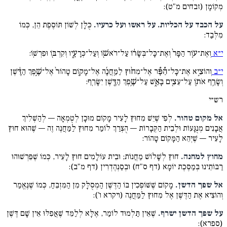
מְקוֹמָן (זבחים מ"ט):
על הכבד על הכליות. על ראשו ועל כרעיו.
כֻּלָּן לְשׁוֹן תּוֹסֶפֶת הֵן, כְּמוֹ
מִלְּבַד:
י״א
וְאֶת־ע֤וֹר הַפָּר֙ וְאֶת־כָּל־בְּשָׂר֔וֹ עַל־רֹאשׁ֖וֹ וְעַל־כְּרָעָ֑יו וְקִרְבּ֖וֹ וּפִרְשֽׁוֹ:
י״ב
וְהוֹצִ֣יא אֶת־כָּל־הַ֠פָּ֠ר אֶל־מִח֨וּץ לַמַּֽחֲנֶ֜ה אֶל־מָק֤וֹם טָהוֹר֙ אֶל־שֶׁ֣פֶךְ הַדֶּ֔שֶׁן
וְשָׂרַ֥ף אֹת֛וֹ עַל־עֵצִ֖ים בָּאֵ֑שׁ עַל־שֶׁ֥פֶךְ הַדֶּ֖שֶׁן יִשָּׂרֵֽף:
רש״י
אל מקום טהור.
לְפִי שֶׁיֵּשׁ מִחוּץ לָעִיר מָקוֹם מוּכָן לְטֻמְאָה — לְהַשְׁלִיךְ
אֲבָנִים מְנֻגָּעוֹת וּלְבֵית הַקְּבָרוֹת — הֻצְרַךְ לוֹמַר מִחוּץ לַמַּחֲנֶה זֶה — שֶׁהוּא חוּץ
לָעִיר — שֶׁיְּהֵא הַמָּקוֹם טָהוֹר:
מחוץ למחנה.
חוּץ לְשָׁלוֹשׁ מַחֲנוֹת; וּבֵית עוֹלָמִים חוּץ לָעִיר, כְּמוֹ שֶׁפֵּרְשׁוּהוּ
רַבּוֹתֵינוּ בְּמַסֶּכֶת יוֹמָא (דף ס"ח) וּבְסַנְהֶדְרִין (דף מ"ב):
אל שפך הדשן.
מָקוֹם שֶׁשּׁוֹפְכִין בּוֹ הַדֶּשֶׁן הַמְסֻלָּק מִן הַמִּזְבֵּחַ, כְּמוֹ שֶׁנֶּאֱמַר
וְהוֹצִיא אֶת הַדֶּשֶׁן אֶל מִחוּץ לַמַּחֲנֶה (ויקרא ו'):
על שפך הדשן ישרף.
שֶׁאֵין תַּלְמוּד לוֹמַר, אֶלָּא לְלַמֵּד שֶׁאֲפִלּוּ אֵין שָׁם דֶּשֶׁן
(ספרא):