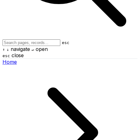
esc
navigate
open
↑
↓
↵
close
esc
Home