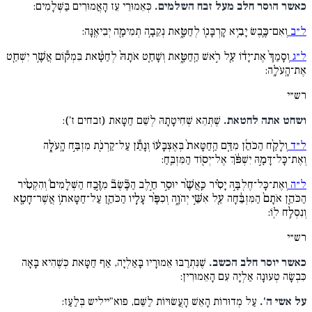
כאשר הוסר חלב מעל זבח השלמים.
כְּאֵמוּרֵי עֵז הָאֲמוּרִים בַּשְּׁלָמִים:
ל״ב
וְאִם־כֶּ֛בֶשׂ יָבִ֥יא קָרְבָּנ֖וֹ לְחַטָּ֑את נְקֵבָ֥ה תְמִימָ֖ה יְבִיאֶֽנָּה:
ל״ג
וְסָמַךְ֙ אֶת־יָד֔וֹ עַ֖ל רֹ֣אשׁ הַֽחַטָּ֑את וְשָׁחַ֤ט אֹתָהּ֙ לְחַטָּ֔את בִּמְק֕וֹם אֲשֶׁ֥ר יִשְׁחַ֖ט
אֶת־הָֽעֹלָֽה:
רש״י
ושחט אתה לחטאת.
שֶׁתְּהֵא שְׁחִיטָתָהּ לְשֵׁם חַטָּאת (זבחים ז'):
ל״ד
וְלָקַ֨ח הַכֹּהֵ֜ן מִדַּ֤ם הַֽחַטָּאת֙ בְּאֶצְבָּע֔וֹ וְנָתַ֕ן עַל־קַרְנֹ֖ת מִזְבַּ֣ח הָֽעֹלָ֑ה
וְאֶת־כָּל־דָּמָ֣הּ יִשְׁפֹּ֔ךְ אֶל־יְס֖וֹד הַמִּזְבֵּֽחַ:
ל״ה
וְאֶת־כָּל־חֶלְבָּ֣הּ יָסִ֗יר כַּֽאֲשֶׁ֨ר יוּסַ֣ר חֵ֣לֶב הַכֶּ֘שֶׂב֘ מִזֶּ֣בַח הַשְּׁלָמִים֒ וְהִקְטִ֨יר
הַכֹּהֵ֤ן אֹתָם֙ הַמִּזְבֵּ֔חָה עַ֖ל אִשֵּׁ֣י יְהֹוָ֑ה וְכִפֶּ֨ר עָלָ֧יו הַכֹּהֵ֛ן עַל־חַטָּאת֥וֹ אֲשֶׁר־חָטָ֖א
וְנִסְלַ֥ח לֽוֹ:
רש״י
כאשר יוסר חלב הכשב.
שֶׁנִּתְרַבּוּ אֵמוּרָיו בָּאַלְיָה, אַף חַטָּאת כְּשֶׁהִיא בָּאָה
כִּבְשָׂה טְעוּנָה אַלְיָה עִם הָאֵמוּרִין:
על אשי ה'.
עַל מְדוּרוֹת הָאֵשׁ הָעֲשׂוּיוֹת לַשֵּׁם, פוא"ייליש בְּלַעַז: