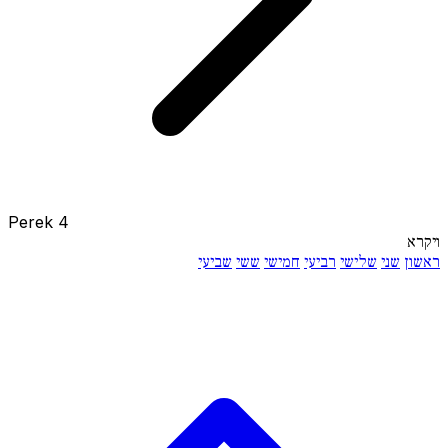
Perek 4
ויקרא
ראשון
שני
שלישי
רביעי
חמישי
ששי
שביעי