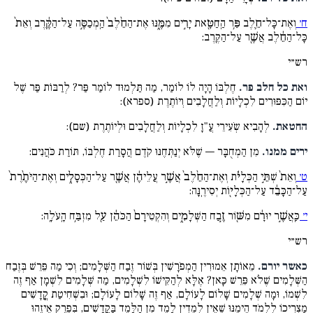
ח׳
וְאֶת־כָּל־חֵ֛לֶב פַּ֥ר הַֽחַטָּ֖את יָרִ֣ים מִמֶּ֑נּוּ אֶת־הַחֵ֨לֶב֙ הַֽמְכַסֶּ֣ה עַל־הַקֶּ֔רֶב וְאֵת֙
כָּל־הַחֵ֔לֶב אֲשֶׁ֖ר עַל־הַקֶּֽרֶב:
רש״י
ואת כל חלב פר.
חֶלְבּוֹ הָיָה לוֹ לוֹמַר, מַה תַּלְמוּד לוֹמַר פַּר? לְרַבּוֹת פַּר שֶׁל
יוֹם הַכִּפּוּרִים לִכְלָיוֹת וְלַחֲלָבִים וְיוֹתֶרֶת (ספרא):
החטאת.
לְהָבִיא שְֹעִירֵי עֲ"זָ לִכְלָיוֹת וְלַחֲלָבִים וּלְיוֹתֶרֶת (שם):
ירים ממנו.
מִן הַמְחֻבָּר — שֶׁלֹּא יְנַתְּחֶנּוּ קֹדֶם הֲסָרַת חֶלְבּוֹ, תּוֹרַת כֹּהֲנִים:
ט׳
וְאֵת֙ שְׁתֵּ֣י הַכְּלָיֹ֔ת וְאֶת־הַחֵ֨לֶב֙ אֲשֶׁ֣ר עֲלֵיהֶ֔ן אֲשֶׁ֖ר עַל־הַכְּסָלִ֑ים וְאֶת־הַיֹּתֶ֨רֶת֙
עַל־הַכָּבֵ֔ד עַל־הַכְּלָי֖וֹת יְסִירֶֽנָּה:
י׳
כַּֽאֲשֶׁ֣ר יוּרָ֔ם מִשּׁ֖וֹר זֶ֣בַח הַשְּׁלָמִ֑ים וְהִקְטִירָם֙ הַכֹּהֵ֔ן עַ֖ל מִזְבַּ֥ח הָֽעֹלָֽה:
רש״י
כאשר יורם.
מֵאוֹתָן אֵמוּרִין הַמְפֹרָשִׁין בְּשׁוֹר זֶבַח הַשְּׁלָמִים; וְכִי מַה פֵּרֵשׁ בְּזֶבַח
הַשְּׁלָמִים שֶׁלֹא פֵּרֵשׁ כָּאן? אֶלָּא לְהַקִּישׁוֹ לִשְׁלָמִים, מַה שְּׁלָמִים לִשְׁמָן אַף זֶה
לִשְׁמוֹ, וּמָה שְׁלָמִים שָׁלוֹם לָעוֹלָם, אַף זֶה שָׁלוֹם לָעוֹלָם; וּבִשְׁחִיטַת קֳדָשִׁים
מַצְרִיכוֹ לִלְמֹד הֵימֶנּוּ שֶׁאֵין לְמֵדִין לָמֵד מִן הַלָּמֵד בָּקֳדָשִׁים, בְּפֶרֶק אֵיזֶהוּ