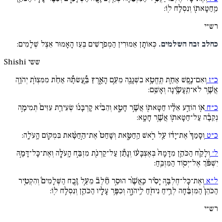
מֵֽחַטָּאת֖וֹ וְנִסְלַ֥ח לֽוֹ:
רש״י
כחלב זבח השלמים.
כְּאוֹתָן אֵמוּרִין הַמְפֹרָשִׁים בְּעֵז הָאָמוּר אֵצֶל שְׁלָמִים:
ששי
Shishi
כ״ז
וְאִם־נֶ֧פֶשׁ אַחַ֛ת תֶּֽחֱטָ֥א בִשְׁגָגָ֖ה מֵעַ֣ם הָאָ֑רֶץ בַּֽ֠עֲשׂתָ֠הּ אַחַ֨ת מִמִּצְוֹ֧ת יְהֹוָ֛ה
אֲשֶׁ֥ר לֹא־תֵֽעָשֶׂ֖ינָה וְאָשֵֽׁם:
כ״ח
א֚וֹ הוֹדַ֣ע אֵלָ֔יו חַטָּאת֖וֹ אֲשֶׁ֣ר חָטָ֑א וְהֵבִ֨יא קָרְבָּנ֜וֹ שְׂעִירַ֤ת עִזִּים֙ תְּמִימָ֣ה
נְקֵבָ֔ה עַל־חַטָּאת֖וֹ אֲשֶׁ֥ר חָטָֽא:
כ״ט
וְסָמַךְ֙ אֶת־יָד֔וֹ עַ֖ל רֹ֣אשׁ הַֽחַטָּ֑את וְשָׁחַט֙ אֶת־הַ֣חַטָּ֔את בִּמְק֖וֹם הָֽעֹלָֽה:
ל׳
וְלָקַ֨ח הַכֹּהֵ֤ן מִדָּמָהּ֙ בְּאֶצְבָּע֔וֹ וְנָתַ֕ן עַל־קַרְנֹ֖ת מִזְבַּ֣ח הָֽעֹלָ֑ה וְאֶת־כָּל־דָּמָ֣הּ
יִשְׁפֹּ֔ךְ אֶל־יְס֖וֹד הַמִּזְבֵּֽחַ:
ל״א
וְאֶת־כָּל־חֶלְבָּ֣הּ יָסִ֗יר כַּֽאֲשֶׁ֨ר הוּסַ֣ר חֵ֘לֶב֘ מֵעַ֣ל זֶ֣בַח הַשְּׁלָמִים֒ וְהִקְטִ֤יר
הַכֹּהֵן֙ הַמִּזְבֵּ֔חָה לְרֵ֥יחַ נִיחֹ֖חַ לַֽיהֹוָ֑ה וְכִפֶּ֥ר עָלָ֛יו הַכֹּהֵ֖ן וְנִסְלַ֥ח לֽוֹ:
רש״י