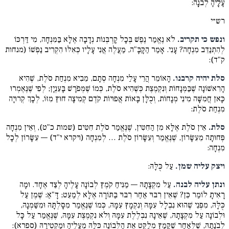
עָלֶ֖יהָ לְבֹנָֽה:
רש״י
ונפש כי תקריב.
לֹא נֶאֱמַר נֶפֶשׁ בְּכָל קָרְבְּנוֹת נְדָבָה אֶלָּא בַּמִּנְחָה, מִי דַּרְכּוֹ
לְהִתְנַדֵּב מִנְחָה? עָנִי. אָמַר הַקָּבָּ"ה, מַעֲלֶה אֲנִי עָלָיו כְּאִלּוּ הִקְרִיב נַפְשׁוֹ (מנחות
ק"ד):
סלת יהיה קרבנו.
הָאוֹמֵר הֲרֵי עָלַי מִנְחָה סְתָם, מֵבִיא מִנְחַת סֹלֶת, שֶׁהִיא
הָרִאשׁוֹנָה שֶׁבַּמְּנָחוֹת וְנִקְמֶצֶת כְּשֶׁהִיא סֹלֶת, כְּמוֹ שֶׁמְּפֹרָשׁ בָּעִנְיָן; לְפִי שֶׁנֶּאֶמְרוּ
כָּאן חֲמִשָּׁה מִינֵי מְנָחוֹת, וְכֻלָּן בָּאוֹת אֲפוּיוֹת קֹדֶם קְמִיצָה חוּץ מִזּוֹ, לְכָךְ קְרוּיָה
מִנְחַת סֹלֶת:
סלת.
אֵין סֹלֶת אֶלָּא מִן הַחִטִּין, שֶׁנֶּאֱמַר סֹלֶת חִטִּים (שמות כ"ט), וְאֵין מִנְחָה
פְּחוּתָה מֵעִשָּׂרוֹן, שֶׁנֶּאֱמַר וְעִשָּׂרוֹן סֹלֶת … לְמִנְחָה (ויקרא י"ד) — עִשָּׂרוֹן לְכָל
מִנְחָה:
ויצק עליה שמן.
עַל כֻּלָּהּ:
ונתן עליה לבנה.
עַל מִקְצָתָהּ — מַנִּיחַ קֹמֶץ לְבוֹנָה עָלֶיהָ לְצַד אֶחָד. וּמָה
רָאִיתָ לוֹמַר כֵּן? שֶׁאֵין רִבּוּי אַחַר רִבּוּי בַּתּוֹרָה אֶלָּא לְמַעֵט; דָּ"אַ: שֶׁמֶן עַל
כֻּלָּהּ, מִפְּנֵי שֶׁהוּא נִבְלָל עִמָּהּ וְנִקְמָץ עִמָּהּ, כְּמוֹ שֶׁנֶּאֱמַר מִסָּלְתָּהּ וּמִשַּׁמְנָהּ,
וּלְבוֹנָה עַל מִקְצָתָהּ, שֶׁאֵינָהּ נִבְלֶלֶת עִמָּהּ וְלֹא נִקְמֶצֶת עִמָּהּ, שֶׁנֶּאֱמַר עַל כָּל
לְבֹנָתָהּ, שֶׁלְּאַחַר שֶׁקָּמַץ מְלַקֵּט אֶת הַלְּבוֹנָה כֻּלָּהּ מֵעָלֶיהָ וּמַקְטִירָהּ (ספרא):