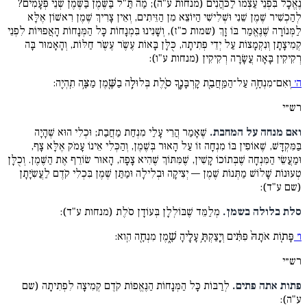
נֶאֱכָל בִּפְנֵי עַצְמוֹ לַכֹּהֲנִים (מנחות ע"ה); מַה תַּ"ל בַּשֶּׁמֶן בַּשֶּׁמֶן שְׁנֵי פְּעָמִים?
לְהַכְשִׁיר שֶׁמֶן שֵׁנִי וּשְׁלִישִׁי הַיּוֹצֵא מִן הַזֵּיתִים, וְאֵין צָרִיךְ שֶׁמֶן רִאשׁוֹן אֶלָּא
לַמְּנוֹרָה שֶׁנֶּאֱמַר בּוֹ זָךְ (שמות כ"ז), וְשָׁנִינוּ בִּמְנָחוֹת כָּל הַמְּנָחוֹת הָאֲפוּיוֹת לִפְנֵי
קְמִיצָתָן וְנִקְמָצוֹת עַל יְדֵי פְּתִיתָה, כֻּלָּן בָּאוֹת עֶשֶֹר עֶשֶֹר חַלּוֹת, וְהָאָמוּר בָּה
רְקִיקִין בָּאָה עֲשָׂרָה רְקִיקִין (מנחות ע"ו):
ה׳
וְאִם־מִנְחָ֥ה עַל־הַמַּֽחֲבַ֖ת קָרְבָּנֶ֑ךָ סֹ֛לֶת בְּלוּלָ֥ה בַשֶּׁ֖מֶן מַצָּ֥ה תִֽהְיֶֽה:
רש״י
ואם מנחה על המחבת.
שֶׁאָמַר הֲרֵי עָלַי מִנְחַת מַחֲבַת; וּכְלִי הוּא שֶׁהָיָה
בַּמִּקְדָּשׁ, שֶׁאוֹפִין בּוֹ מִנְחָה זוֹ עַל הָאוּר בְּשֶׁמֶן, וְהַכְּלִי אֵינוֹ עָמֹק אֶלָּא צָף,
וּמַעֲשֵׂי הַמִּנְחָה שֶׁבְּתוֹכוֹ קָשִׁין, שֶׁמִּתּוֹךְ שֶׁהִיא צָפָה, הָאוּר שׂוֹרֵף אֶת הַשֶּׁמֶן. וְכֻלָּן
טְעוּנוֹת שָׁלוֹשׁ מַתְּנוֹת שֶׁמֶן — יְצִיקָה וּבְלִילָה וּמַתַּן שֶׁמֶן בִּכְלִי קֹדֶם לַעֲשִֹיָּתָן
(שם ע"ד):
סלת בלולה בשמן.
מְלַמֵּד שֶׁבּוֹלְלָן בְּעוֹדָן סֹלֶת (מנחות ע"ד):
ו׳
פָּת֤וֹת אֹתָהּ֙ פִּתִּ֔ים וְיָֽצַקְתָּ֥ עָלֶ֖יהָ שָׁ֑מֶן מִנְחָ֖ה הִֽוא:
רש״י
פתות אתה פתים.
לְרַבּוֹת כָּל הַמְּנָחוֹת הַנֶּאֱפוֹת קֹדֶם קְמִיצָה לִפְתִיתָה (שם
ע"ה):