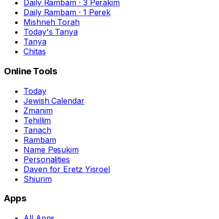
Daily Rambam · 3 Perakim
Daily Rambam · 1 Perek
Mishneh Torah
Today's Tanya
Tanya
Chitas
Online Tools
Today
Jewish Calendar
Zmanim
Tehillim
Tanach
Rambam
Name Pesukim
Personalities
Daven for Eretz Yisroel
Shiurim
Apps
All Apps