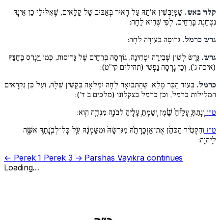
קלוי באש.
שֶׁמְּיַבְּשִׁין אוֹתָהּ עַל הָאוּר בְּאַבּוּב שֶׁל קַלָּאִים, שֶׁאִלּוּלֵי כֵן אֵינָהּ
נִטְחֶנֶת בָּרֵחַיִם, לְפִי שֶׁהִיא לַחָה:
גרש כרמל.
גְּרוּסָה בְּעוֹדָהּ לַחָה:
גרש.
גֶּרֶשׂ לְשׁוֹן שְׁבִירָה וּטְחִינָה, גּוֹרְסָהּ בְּרֵחַיִם שֶׁל גָּרוֹסוֹת, כְּמוֹ וַיַּגְרֵס בֶּחָצָץ
(איכה ג'), וְכֵן גָּרְסָה נַפְשִׁי (תהילים קי"ט):
כרמל.
בְּעוֹד הַכַּר מָלֵא, שֶׁהַתְּבוּאָה לַחָה וּמְלֵאָה בְּקַשִּׁין שֶׁלָּהּ, וְעַל כֵּן נִקְרָאִים
הַמְּלִילוֹת כַּרְמֶל, וְכֵן כַּרְמֶל בְּצִקְלוֹנוֹ (מלכים ב ד'):
ט״ו
וְנָֽתַתָּ֤ עָלֶ֨יהָ֙ שֶׁ֔מֶן וְשַׂמְתָּ֥ עָלֶ֖יהָ לְבֹנָ֑ה מִנְחָ֖ה הִֽוא:
ט״ז
וְהִקְטִ֨יר הַכֹּהֵ֜ן אֶת־אַזְכָּֽרָתָ֗הּ מִגִּרְשָׂהּ֙ וּמִשַּׁמְנָ֔הּ עַ֖ל כָּל־לְבֹֽנָתָ֑הּ אִשֶּׁ֖ה
לַֽיהֹוָֽה:
← Perek 1
Perek 3 →
Parshas Vayikra continues
Loading…