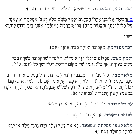
ויצק, ונתן, והביאה.
מְלַמֵּד שֶׁיְּצִיקָה וּבְלִילָה כְּשֵׁרִים בְּזָר (שם):
ב׳
וֶֽהֱבִיאָ֗הּ אֶל־בְּנֵ֣י אַֽהֲרֹן֘ הַכֹּֽהֲנִים֒ וְקָמַ֨ץ מִשָּׁ֜ם מְלֹ֣א קֻמְצ֗וֹ מִסָּלְתָּהּ֙ וּמִשַּׁמְנָ֔הּ
עַ֖ל כָּל־לְבֹֽנָתָ֑הּ וְהִקְטִ֨יר הַכֹּהֵ֜ן אֶת־אַזְכָּֽרָתָהּ֙ הַמִּזְבֵּ֔חָה אִשֵּׁ֛ה רֵ֥יחַ נִיחֹ֖חַ לַֽיהֹוָֽה:
רש״י
הכהנים וקמץ.
מִקְּמִיצָה וָאֵילָךְ מִצְוַת כְּהֻנָּה (שם):
וקמץ משם.
מִמָּקוֹם שֶׁרַגְלֵי הַזָּר עוֹמְדוֹת; לְלַמֶּדְךָ שֶׁהַקְּמִיצָה כְּשֵׁרָה בְּכָל
מָקוֹם בָּעֲזָרָה, אַף בְּי"א אַמָּה שֶׁל מְקוֹם דְּרִיסַת רַגְלֵי יִשְֹרָאֵל (יומא ט"ז):
מלא קמצו.
יָכוֹל מְבֹרָץ — מְבַצְבֵּץ וְיוֹצֵא לְכָל צַד, תַּ"לֹ בְּמָקוֹם אַחֵר וְהֵרִים
מִמֶּנּוּ בְּקֻמְצוֹ (ויקרא ו') — לֹא יְהֵא כָּשֵׁר אֶלָּא מַה שֶּׁבְּתוֹךְ הַקֹּמֶץ, אִי בְּקֻמְצוֹ
יָכוֹל חָסֵר, תַּ"לֹ מְלֹא, הָא כֵּיצַד? חוֹפֶה שְׁלוֹשׁ אֶצְבְּעוֹתָיו עַל פַּס יָדוֹ, וְזֶהוּ קֹמֶץ
בְּמַשְׁמַע לָשׁוֹן הָעִבְרִית (מנחות י"א):
על כל לבנתה.
לְבַד כָּל הַלְּבוֹנָה יְהֵא הַקֹּמֶץ מָלֵא:
לבנתה והקטיר.
אַף הַלְּבוֹנָה בְּהַקְטָרָה:
מלא קמצו מסלתה ומשמנה.
הָא אִם קָמַץ וְעָלָה בְּיָדוֹ גַּרְגֵּר מֶלַח אוֹ קֹרֶט
לְבוֹנָה פְּסוּלָה (שם ו'):