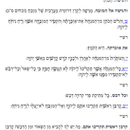
והגישה.
הַכֹּהֵן:
והגישה אל המזבח.
מַגִּישָׁהּ לְקֶרֶן דְּרוֹמִית מַעֲרָבִית שֶׁל מִזְבֵּחַ (זבחים ס"ג):
ט׳
וְהֵרִ֨ים הַכֹּהֵ֤ן מִן־הַמִּנְחָה֙ אֶת־אַזְכָּ֣רָתָ֔הּ וְהִקְטִ֖יר הַמִּזְבֵּ֑חָה אִשֵּׁ֛ה רֵ֥יחַ נִיחֹ֖חַ
לַֽיהֹוָֽה:
רש״י
את אזכרתה.
הִיא הַקֹּמֶץ:
י׳
וְהַנּוֹתֶ֨רֶת֙ מִן־הַמִּנְחָ֔ה לְאַֽהֲרֹ֖ן וּלְבָנָ֑יו קֹ֥דֶשׁ קָֽדָשִׁ֖ים מֵֽאִשֵּׁ֥י יְהֹוָֽה:
י״א
כָּל־הַמִּנְחָ֗ה אֲשֶׁ֤ר תַּקְרִ֨יבוּ֙ לַֽיהֹוָ֔ה לֹ֥א תֵֽעָשֶׂ֖ה חָמֵ֑ץ כִּ֤י כָל־שְׂאֹר֙ וְכָל־דְּבַ֔שׁ
לֹֽא־תַקְטִ֧ירוּ מִמֶּ֛נּוּ אִשֶּׁ֖ה לַֽיהֹוָֽה:
רש״י
וכל דבש.
כָּל מְתִיקַת פְּרִי קְרוּיָה דְּבַשׁ:
י״ב
קָרְבַּ֥ן רֵאשִׁ֛ית תַּקְרִ֥יבוּ אֹתָ֖ם לַֽיהֹוָ֑ה וְאֶל־הַמִּזְבֵּ֥חַ לֹא־יַֽעֲל֖וּ לְרֵ֥יחַ נִיחֹֽחַ:
רש״י
קרבן ראשית תקריבו אתם.
מַה יֵּשׁ לְךָ לְהָבִיא מִן הַשְּׂאוֹר וּמִן הַדְּבַשׁ? קָרְבַּן