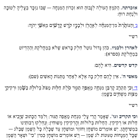
אזכרתה.
הַקֹּמֶץ הָעוֹלֶה לְגָבוֹהַּ הוּא זִכְרוֹן הַמִּנְחָה — שֶׁבּוֹ נִזְכָּר בְּעָלֶיהָ לְטוֹבָה
וּלְנַחַת רוּחַ:
ג׳
וְהַנּוֹתֶ֨רֶת֙ מִן־הַמִּנְחָ֔ה לְאַֽהֲרֹ֖ן וּלְבָנָ֑יו קֹ֥דֶשׁ קָֽדָשִׁ֖ים מֵֽאִשֵּׁ֥י יְהֹוָֽה:
רש״י
לאהרן ולבניו.
כֹּהֵן גָּדוֹל נוֹטֵל חֵלֶק בָּרֹאשׁ שֶׁלֹּא בְּמַחֲלֹקֶת וְהַהֶדְיוֹט
בְּמַחֲלֹקֶת (ספרא):
קדש קדשים.
הִיא לָהֶם:
מאשי ה'.
אֵין לָהֶם חֵלֶק בָּהּ אֶלָּא לְאַחַר מַתְּנוֹת הָאִשִּׁים (שם):
ד׳
וְכִ֥י תַקְרִ֛ב קָרְבַּ֥ן מִנְחָ֖ה מַֽאֲפֵ֣ה תַנּ֑וּר סֹ֣לֶת חַלּ֤וֹת מַצֹּת֙ בְּלוּלֹ֣ת בַּשֶּׁ֔מֶן וּרְקִיקֵ֥י
מַצּ֖וֹת מְשֻׁחִ֥ים בַּשָּֽׁמֶן:
רש״י
וכי תקריב וגו'.
שֶׁאָמַר הֲרֵי עָלַי מִנְחַת מַאֲפֵה תַּנּוּר; וְלִמֵּד הַכָּתוּב שֶׁיָּבִיא אוֹ
חַלּוֹת אוֹ רְקִיקִין, הַחַלּוֹת בְּלוּלוֹת וְהָרְקִיקִין מְשׁוּחִין; וְנֶחְלְקוּ רַבּוֹתֵינוּ
בִּמְשִׁיחָתָן, יֵשׁ אוֹמְרִים מוֹשְׁחָן וְחוֹזֵר וּמוֹשְׁחָן עַד שֶׁכָּלֶה כָּל הַשֶּׁמֶן שֶׁבַּלֹּג —
שֶׁכָּל הַמְּנָחוֹת טְעוּנוֹת לֹג שֶׁמֶן — וְיֵשׁ אוֹמְרִים מוֹשְׁחָן כְּמִין "כִי" וּשְׁאָר הַשֶּׁמֶן