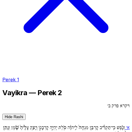
Perek 1
Vayikra — Perek 2
ויקרא פרק ב׳
Hide Rashi
א׳
וְנֶ֗פֶשׁ כִּֽי־תַקְרִ֞יב קָרְבַּ֤ן מִנְחָה֙ לַֽיהֹוָ֔ה סֹ֖לֶת יִֽהְיֶ֣ה קָרְבָּנ֑וֹ וְיָצַ֤ק עָלֶ֨יהָ֙ שֶׁ֔מֶן וְנָתַ֥ן