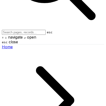
esc
navigate
open
↑
↓
↵
close
esc
Home