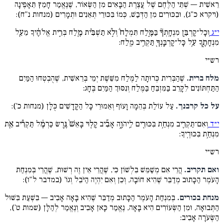
רֵאשִׁית — שְׁתֵּי הַלֶּחֶם שֶׁל עֲצֶרֶת הַבָּאִים מִן הַשְּׂאוֹר, שֶׁנֶּאֱמַר חָמֵץ תֵּאָפֶינָה
(ויקרא כ"ג), וּבִכּוּרִים מִן הַדְּבַשׁ, כְּמוֹ בִּכּוּרֵי תְּאֵנִים וּתְמָרִים (מנחות נ"ח):
י״ג
וְכָל־קָרְבַּ֣ן מִנְחָֽתְךָ֘ בַּמֶּ֣לַח תִּמְלָח֒ וְלֹ֣א תַשְׁבִּ֗ית מֶ֚לַח בְּרִ֣ית אֱלֹהֶ֔יךָ מֵעַ֖ל
מִנְחָתֶ֑ךָ עַ֥ל כָּל־קָרְבָּֽנְךָ֖ תַּקְרִ֥יב מֶֽלַח:
רש״י
מלח ברית.
שֶׁהַבְּרִית כְּרוּתָה לַמֶּלַח מִשֵּׁשֶׁת יְמֵי בְּרֵאשִׁית, שֶׁהֻבְטְחוּ הַמַּיִם
הַתַּחְתּוֹנִים לִקָּרֵב בַּמִּזְבֵּחַ בַּמֶּלַח וְנִסּוּךְ הַמַּיִם בֶּחָג:
על כל קרבנך.
עַל עוֹלַת בְּהֵמָה וָעוֹף וְאֵמוּרֵי כָּל הַקָּדָשִׁים כֻּלָּן (מנחות כ'):
י״ד
וְאִם־תַּקְרִ֛יב מִנְחַ֥ת בִּכּוּרִ֖ים לַֽיהֹוָ֑ה אָבִ֞יב קָל֤וּי בָּאֵשׁ֙ גֶּ֣רֶשׂ כַּרְמֶ֔ל תַּקְרִ֕יב אֵ֖ת
מִנְחַ֥ת בִּכּוּרֶֽיךָ:
רש״י
ואם תקריב.
הֲרֵי אִם מְשַׁמֵּשׁ בִּלְשׁוֹן כִּי, שֶׁהֲרֵי אֵין זֶה רְשׁוּת, שֶׁהֲרֵי בְּמִנְחַת
הָעֹמֶר הַכָּתוּב מְדַבֵּר שֶׁהִיא חוֹבָה, וְכֵן וְאִם יִהְיֶה הַיֹּבֵל וְגוֹ' (במדבר ל"ו):
מנחת בכורים.
בְּמִנְחַת הָעֹמֶר הַכָּתוּב מְדַבֵּר שֶׁהִיא בָּאָה אָבִיב — בִּשְׁעַת בִּשּׁוּל
הַתְּבוּאָה, וּמִן הַשְּׂעוֹרִים הִיא בָּאָה, נֶאֱמַר כָּאן אָבִיב וְנֶאֱמַר לְהַלָּן (שמות ט'),
הַשְּׂעֹרָה אָבִיב: