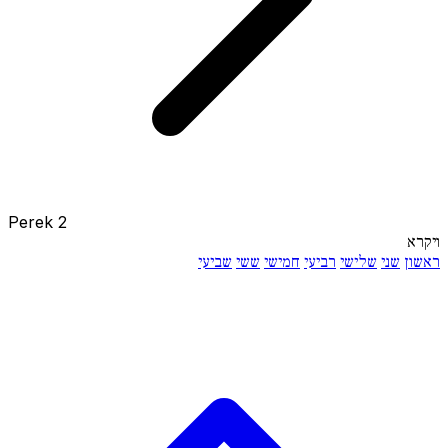
Perek 2
ויקרא
ראשון
שני
שלישי
רביעי
חמישי
ששי
שביעי