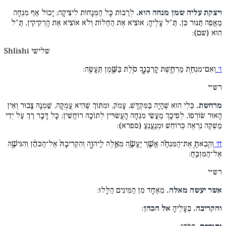
ויצקת עליה שמן מנחה הוא.
לְרַבּוֹת כָּל הַמְּנָחוֹת לִיצִיקָה; יָכוֹל אַף מִנְחָה
מַאֲפֵה תַּנּוּר כֵּן, תַּ"ל עָלֶיהָ; אוֹצִיא אֶת הַחַלּוֹת וְלֹא אוֹצִיא אֶת הָרְקִיקִין, תַּ"ל
הִוא (שם):
שלישי
Shlishi
ז׳
וְאִם־מִנְחַ֥ת מַרְחֶ֖שֶׁת קָרְבָּנֶ֑ךָ סֹ֥לֶת בַּשֶּׁ֖מֶן תֵּֽעָשֶֽׂה:
רש״י
מרחשת.
כְּלִי הוּא שֶׁהָיָה בַּמִּקְדָּשׁ, עָמֹק, וּמִתּוֹךְ שֶׁהִיא עֲמֻקָּה, שַׁמְנָהּ צָבוּר וְאֵין
הָאוּר שׂוֹרְפוֹ, לְפִיכָךְ מַעֲשֵׂי מִנְחָה הָעֲשׂוּיִין לְתוֹכָהּ רוֹחֲשִׁין; כָּל דָּבָר רַךְ עַל יְדֵי
מַשְׁקֶה נִרְאֶה כְּרוֹחֵשׁ וּמְנַעֲנֵעַ (ספרא):
ח׳
וְהֵֽבֵאתָ֣ אֶת־הַמִּנְחָ֗ה אֲשֶׁ֧ר יֵֽעָשֶׂ֛ה מֵאֵ֖לֶּה לַֽיהֹוָ֑ה וְהִקְרִיבָהּ֙ אֶל־הַכֹּהֵ֔ן וְהִגִּישָׁ֖הּ
אֶל־הַמִּזְבֵּֽחַ:
רש״י
אשר יעשה מאלה.
מֵאֶחָד מִן הַמִּינִים הַלָּלוּ:
והקריבה.
בְּעָלֶיהָ
אל הכהן
: