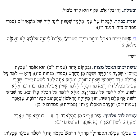
ובשלת.
זֶהוּ צְלִי אֵשׁ, שֶׁאַף הוּא קָרוּי בִּשּׁוּל:
ופנית בבקר.
לְבָקְרוֹ שֶׁל שֵׁנִי, מְלַמֵּד שֶׁטָּעוּן לִינָה לֵיל שֶׁל מוֹצָאֵי י"ט (ספרי;
פסחים צ"ה; חגיגה י"ז):
ח׳
שֵׁ֥שֶׁת יָמִ֖ים תֹּאכַ֣ל מַצּ֑וֹת וּבַיּ֣וֹם הַשְּׁבִיעִ֗י עֲצֶ֨רֶת֙ לַֽיהֹוָ֣ה אֱלֹהֶ֔יךָ לֹ֥א תַֽעֲשֶׂ֖ה
מְלָאכָֽה:
רש״י
ששת ימים תאכל מצות.
וּבְמָקוֹם אַחֵר (שמות י"ב) הוּא אוֹמֵר "שִׁבְעַת
יָמִים"? שִׁבְעָה מִן הַיָּשָׁן וְשִׁשָּׁה מִן הֶחָדָשׁ (ספרי; מנחות ס"ו); דָּ"אַ — לִמֵּד עַל
אֲכִילַת מַצָּה בַּשְּׁבִיעִי שֶׁאֵינָהּ חוֹבָה, וּמִכָּאן אַתָּה לָמֵד לְשֵׁשֶׁת יָמִים, שֶׁהֲרֵי
שְׁבִיעִי בִּכְלָל הָיָה וְיָצָא מִן הַכְּלָל לְלַמֵּד שֶׁאֵין אֲכִילַת מַצָּה בּוֹ חוֹבָה אֶלָּא
רְשׁוּת, וְלֹא לְלַמֵּד עַל עַצְמוֹ יָצָא, אֶלָּא לְלַמֵּד עַל הַכְּלָל כֻּלּוֹ יָצָא, מַה שְּׁבִיעִי
רְשׁוּת אַף כֻּלָּם רְשׁוּת, חוּץ מִלַּיְלָה הָרִאשׁוֹן שֶׁהַכָּתוּב קְבָעוֹ חוֹבָה, שֶׁנֶּאֱמַר
(שמות י"ב) "בָּעֶרֶב תֹּאכְלוּ מַצֹּת" (מכילתא; פסחים ק"כ):
עצרת לה' אלהיך.
עֲצֹר עַצְמְךָ מִן הַמְּלָאכָה; דָּ"אַ — כְּנוּפְיָא שֶׁל מַאֲכָל
וּמִשְׁתֶּה, לְשׁוֹן "נַעְצְרָה נָּא אוֹתָךְ" (שופטים י"ג):
ט׳
שִׁבְעָ֥ה שָֽׁבֻעֹ֖ת תִּסְפָּר־לָ֑ךְ מֵֽהָחֵ֤ל חֶרְמֵשׁ֙ בַּקָּמָ֔ה תָּחֵ֣ל לִסְפֹּ֔ר שִׁבְעָ֖ה שָֽׁבֻעֽוֹת: