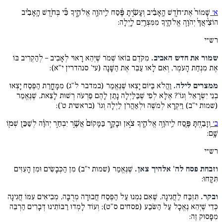
א׳
שָׁמוֹר֙ אֶת־חֹ֣דֶשׁ הָֽאָבִ֔יב וְעָשִׂ֣יתָ פֶּ֔סַח לַֽיהֹוָ֖ה אֱלֹהֶ֑יךָ כִּ֞י בְּחֹ֣דֶשׁ הָֽאָבִ֗יב
הוֹצִ֨יאֲךָ֜ יְהֹוָ֧ה אֱלֹהֶ֛יךָ מִמִּצְרַ֖יִם לָֽיְלָה:
רש״י
שמור את חדש האביב.
מִקֹּדֶם בּוֹאוֹ שְׁמֹר שֶׁיְּהֵא רָאוּי לְאָבִיב – לְהַקְרִיב בּוֹ
אֶת מִנְחַת הָעֹמֶר, וְאִם לָאו עַבֵּר אֶת הַשָּׁנָה (עי' סנהדרין י"א):
ממצרים לילה.
וַהֲלֹא בַּיּוֹם יָצְאוּ שֶׁנֶּאֱמַר (במדבר ל"ג) מִמָּחֳרַת הַפֶּסַח יָצְאוּ
בְנֵי יִשְׂרָאֵל וְגוֹ'? אֶלָּא לְפִי שֶׁבַּלַּיְלָה נָתַן לָהֶם פַּרְעֹה רְשׁוּת לָצֵאת, שֶׁנֶּאֱמַר
(שמות י"ב) וַיִּקְרָא לְמֹשֶׁה וּלְאַהֲרֹן לַיְלָה וְגוֹ' (בראשית ט'):
ב׳
וְזָבַ֥חְתָּ פֶּ֛סַח לַֽיהֹוָ֥ה אֱלֹהֶ֖יךָ צֹ֣אן וּבָקָ֑ר בַּמָּקוֹם֙ אֲשֶׁ֣ר יִבְחַ֣ר יְהֹוָ֔ה לְשַׁכֵּ֥ן שְׁמ֖וֹ
שָֽׁם:
רש״י
וזבחת פסח לה' אלהיך צאן.
שֶׁנֶּאֱמַר (שמות י"ב) מִן הַכְּבָשִׂים וּמִן הָעִזִּים
תִּקָּחוּ:
ובקר.
תִּזְבַּח לַחֲגִיגָה, שֶׁאִם נִמְנוּ עַל הַפֶּסַח חֲבוּרָה מְרֻבָּה, מְבִיאִים עִמּוֹ חֲגִיגָה
כְּדֵי שֶׁיְּהֵא נֶאֱכָל עַל הַשֹּׂבַע (פסחים ס"ט); וְעוֹד לָמְדוּ רַבּוֹתֵינוּ דְּבָרִים הַרְבֵּה
מִפָּסוּק זֶה: