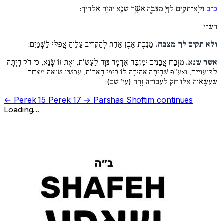
כ״ב
וְלֹֽא־תָקִ֥ים לְךָ֖ מַצֵּבָ֑ה אֲשֶׁ֥ר שָׂנֵ֖א יְהֹוָ֥ה אֱלֹהֶֽיךָ:
רש״י
ולא תקים לך מצבה.
מַצֶּבֶת אֶבֶן אַחַת לְהַקְרִיב עָלֶיהָ אֲפִלּוּ לַשָּׁמַיִם:
אשר שנא.
מִזְבַּח אֲבָנִים וּמִזְבַּח אֲדָמָה צִוָּה לַעֲשׂוֹת, וְאֶת זוֹ שָׂנֵא, כִּי חֹק הָיְתָה
לַכְּנַעֲנִיִּים, וְאַעַ"פִּ שֶׁהָיְתָה אֲהוּבָה לוֹ בִּימֵי הָאָבוֹת, עַכְשָׁיו שְׂנֵאָהּ מֵאַחַר
שֶׁעֲשָׂאוּהָ אֵלּוּ חֹק לַעֲבוֹדָה זָרָה (עי' שם):
← Perek 15
Perek 17 →
Parshas Shoftim continues
Loading…