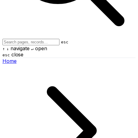
esc
navigate
open
↑
↓
↵
close
esc
Home