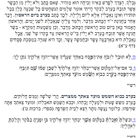
גְּבֻלְךָ, הֻצְרַךְ לְפָרֵשׁ בְּאֵיזוֹ זְבִיחָה הוּא מַזְהִיר, שֶׁאִם כָּתַב וְלֹא יָלִין מִן הַבָּשָׂר
אֲשֶׁר תִּזְבַּח בָּעֶרֶב לַבֹּקֶר הָיִיתִי אוֹמֵר שְׁלָמִים הַנִּשְׁחָטִים כָּל שִׁבְעָה כֻּלָּן בְּבַל
תּוֹתִירוּ וְאֵינָן נֶאֱכָלִין אֶלָּא לְיוֹם וָלַיְלָה, לְכָךְ כָּתַב
בערב ביום הראשון.
דָּבָר
אַחֵר בַּחֲגִיגַת י"ד הַכָּתוּב מְדַבֵּר, וְלִמֵּד עָלֶיהָ שֶׁנֶּאֱכֶלֶת לִשְׁנֵי יָמִים, וְהָרִאשׁוֹן
הָאָמוּר כָּאן בְּיוֹם טוֹב הָרִאשׁוֹן הַכָּתוּב מְדַבֵּר, וְכֵן מַשְׁמָעוּת הַמִּקְרָא – בְּשַׂר
חֲגִיגָה אֲשֶׁר תִּזְבַּח בָּעֶרֶב לֹא יָלִין בְּיֹ"טֹ הָרִאשׁוֹן עַד בָּקְרוֹ שֶׁל שֵׁנִי, אֲבָל
נֶאֱכֶלֶת הִיא בְאַרְבָּעָה עָשָׂר וּבַחֲמִשָׁה עָשָׂר, וְכָךְ הִיא שְׁנוּיָה בְמַסֶּכֶת פְּסָחִים
(דף ע"א):
ה׳
לֹ֥א תוּכַ֖ל לִזְבֹּ֣חַ אֶת־הַפָּ֑סַח בְּאַחַ֣ד שְׁעָרֶ֔יךָ אֲשֶׁר־יְהֹוָ֥ה אֱלֹהֶ֖יךָ נֹתֵ֥ן לָֽךְ:
ו׳
כִּי אִם־אֶל־הַמָּק֞וֹם אֲשֶׁר־יִבְחַ֨ר יְהֹוָ֤ה אֱלֹהֶ֨יךָ֙ לְשַׁכֵּ֣ן שְׁמ֔וֹ שָׁ֛ם תִּזְבַּ֥ח
אֶת־הַפֶּ֖סַח בָּעָ֑רֶב כְּב֣וֹא הַשֶּׁ֔מֶשׁ מוֹעֵ֖ד צֵֽאתְךָ֥ מִמִּצְרָֽיִם:
רש״י
בערב כבוא השמש מועד צאתך ממצרים.
הֲרֵי שְׁלֹשָׁה זְמַנִּים חֲלוּקִים,
בָּעֶרֶב מִשֵּׁשׁ שָׁעוֹת וּלְמַעְלָה זָבְחֵהוּ, וּכְבֹא הַשֶּׁמֶשׁ תֹּאכְלֵהוּ, וּמוֹעֵד צֵאתְךָ אַתָּה
שׂוֹרְפֵהוּ, כְּלוֹמַר נַעֲשֶׂה נוֹתָר וְיֵצֵא לְבֵית הַשְּׂרֵפָה (ספרי; ברכות ט'):
ז׳
וּבִשַּׁלְתָּ֙ וְאָ֣כַלְתָּ֔ בַּמָּק֕וֹם אֲשֶׁ֥ר יִבְחַ֛ר יְהֹוָ֥ה אֱלֹהֶ֖יךָ בּ֑וֹ וּפָנִ֣יתָ בַבֹּ֔קֶר וְהָֽלַכְתָּ֖
לְאֹֽהָלֶֽיךָ:
רש״י