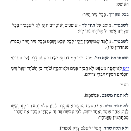
הַשּׁוֹפֵט:
בכל שעריך.
בְּכָל עִיר וָעִיר:
לשבטיך.
מוּסָב עַל
תתן לך
– שׁוֹפְטִים וְשׁוֹטְרִים תִּתֶּן לְךָ לִשְׁבָטֶיךָ בְּכָל
שְׁעָרֶיךָ אֲשֶׁר ה' אֱלֹהֶיךָ נֹתֵן לְךָ:
לשבטיך.
מְלַמֵּד שֶׁמּוֹשִׁיבִין דַּיָּנִין לְכָל שֵׁבֶט וָשֵׁבֶט וּבְכָל עִיר וָעִיר (ספרי;
סנהדרין ט"ז):
ושפטו את העם וגו'.
מַנֵּה דַּיָּנִין מֻמְחִים וְצַדִּיקִים לִשְׁפֹּט צֶדֶק (עי' ספרי):
י״ט
לֹֽא־תַטֶּ֣ה מִשְׁפָּ֔ט לֹ֥א תַכִּ֖יר פָּנִ֑ים וְלֹֽא־תִקַּ֣ח שֹׁ֔חַד כִּ֣י הַשֹּׁ֗חַד יְעַוֵּר֙ עֵינֵ֣י
חֲכָמִ֔ים וִֽיסַלֵּ֖ף דִּבְרֵ֥י צַדִּיקִֽם:
רש״י
לא תטה משפט.
כְּמַשְׁמָעוֹ:
לא תכיר פנים.
אַף בִּשְׁעַת הַטְּעָנוֹת; אַזְהָרָה לַדַּיָּן שֶׁלֹּא יְהֵא רַךְ לָזֶה וְקָשֶׁה
לָזֶה, אֶחָד עוֹמֵד וְאֶחָד יוֹשֵׁב, לְפִי שֶׁכְּשֶׁרוֹאֶה זֶה שֶׁהַדַּיָּן מְכַבֵּד אֶת חֲבֵרוֹ
מִסְתַּתְּמִין טַעֲנוֹתָיו:
ולא תקח שחד.
אֲפִלּוּ לִשְׁפֹּט צֶדֶק (ספרי):