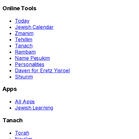
Online Tools
Today
Jewish Calendar
Zmanim
Tehillim
Tanach
Rambam
Name Pesukim
Personalities
Daven for Eretz Yisroel
Shiurim
Apps
All Apps
Jewish Learning
Tanach
Torah
Nevi'im