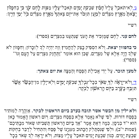
ג׳
לֹֽא־תֹאכַ֤ל עָלָיו֙ חָמֵ֔ץ שִׁבְעַ֥ת יָמִ֛ים תֹּֽאכַל־עָלָ֥יו מַצּ֖וֹת לֶ֣חֶם עֹ֑נִי כִּ֣י בְחִפָּז֗וֹן
יָצָ֨אתָ֙ מֵאֶ֣רֶץ מִצְרַ֔יִם לְמַ֣עַן תִּזְכֹּ֗ר אֶת־י֤וֹם צֵֽאתְךָ֙ מֵאֶ֣רֶץ מִצְרַ֔יִם כֹּ֖ל יְמֵ֥י חַיֶּֽיךָ:
רש״י
לחם עני.
לֶחֶם שֶׁמַּזְכִּיר אֶת הָעֹנִי שֶׁנִּתְעַנּוּ בְּמִצְרַיִם (ספרי):
כי בחפזון יצאת.
וְלֹא הִסְפִּיק בָּצֵק לְהַחֲמִיץ וְזֶה יִהְיֶה לְךָ לְזִכָּרוֹן; וְחִפָּזוֹן לֹא
שֶׁלְּךָ הָיָה אֶלָּא שֶׁל מִצְרַיִם, שֶׁכֵּן הוּא אוֹמֵר "וַתֶּחֱזַק מִצְרַיִם עַל הָעָם וְגוֹ'"
(ספרי):
למען תזכר.
עַל יְדֵי אֲכִילַת הַפֶּסַח וְהַמַּצָּה
את יום צאתך
:
ד׳
וְלֹא־יֵֽרָאֶ֨ה לְךָ֥ שְׂאֹ֛ר בְּכָל־גְּבֻֽלְךָ֖ שִׁבְעַ֣ת יָמִ֑ים וְלֹֽא־יָלִ֣ין מִן־הַבָּשָׂ֗ר אֲשֶׁ֨ר
תִּזְבַּ֥ח בָּעֶ֛רֶב בַּיּ֥וֹם הָֽרִאשׁ֖וֹן לַבֹּֽקֶר:
רש״י
ולא ילין מן הבשר אשר תזבח בערב ביום הראשון לבקר.
אַזְהָרָה לַמּוֹתִיר
בְּפֶסַח דּוֹרוֹת, לְפִי שֶׁלֹּא נֶאֱמַר אֶלָּא בְּפֶסַח מִצְרַיִם; וְיוֹם רִאשׁוֹן הָאָמוּר כָּאן
הוּא י"ד בְּנִיסָן, כְּמָה דְּאַתְּ אָמַר "אַךְ בַּיּוֹם הָרִאשׁוֹן תַּשְׁבִּיתוּ שְׂאוֹר מִבָּתֵּיכֶם"
(שמות י"ב); וּלְפִי שֶׁנִּסְתַּלֵּק הַכָּתוּב מֵעִנְיָנוֹ שֶׁל פֶּסַח וְהִתְחִיל לְדַבֵּר בְּחֻקּוֹת
שִׁבְעַת יָמִים, כְּגוֹן שִׁבְעַת יָמִים תֹּאכַל עָלָיו מַצּוֹת, וְלֹא יֵרָאֶה לְךָ שְׂאֹר בְּכָל