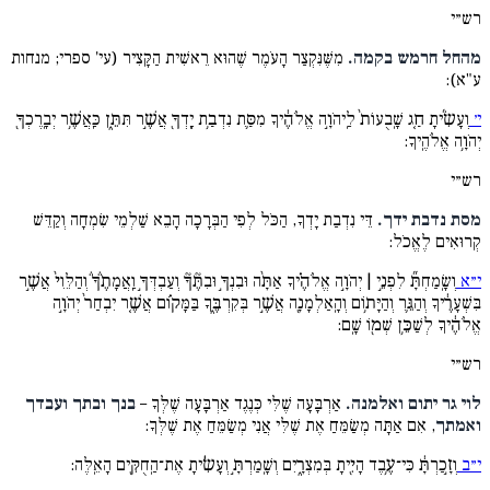
רש״י
מהחל חרמש בקמה.
מִשֶּׁנִּקְצַר הָעֹמֶר שֶׁהוּא רֵאשִׁית הַקָּצִיר (עי' ספרי; מנחות
ע"א):
י׳
וְעָשִׂ֜יתָ חַ֤ג שָֽׁבֻעוֹת֙ לַֽיהֹוָ֣ה אֱלֹהֶ֔יךָ מִסַּ֛ת נִדְבַ֥ת יָֽדְךָ֖ אֲשֶׁ֣ר תִּתֵּ֑ן כַּֽאֲשֶׁ֥ר יְבָֽרֶכְךָ֖
יְהֹוָ֥ה אֱלֹהֶֽיךָ:
רש״י
מסת נדבת ידך.
דֵּי נִדְבַת יָדְךָ, הַכֹּל לְפִי הַבְּרָכָה הָבֵא שַׁלְמֵי שִׂמְחָה וְקַדֵּשׁ
קְרוּאִים לֶאֱכֹל:
י״א
וְשָֽׂמַחְתָּ֞ לִפְנֵ֣י | יְהֹוָ֣ה אֱלֹהֶ֗יךָ אַתָּ֨ה וּבִנְךָ֣ וּבִתֶּ֘ךָ֘ וְעַבְדְּךָ֣ וַֽאֲמָתֶ֒ךָ֒ וְהַלֵּוִי֙ אֲשֶׁ֣ר
בִּשְׁעָרֶ֔יךָ וְהַגֵּ֛ר וְהַיָּת֥וֹם וְהָֽאַלְמָנָ֖ה אֲשֶׁ֣ר בְּקִרְבֶּ֑ךָ בַּמָּק֗וֹם אֲשֶׁ֤ר יִבְחַר֙ יְהֹוָ֣ה
אֱלֹהֶ֔יךָ לְשַׁכֵּ֥ן שְׁמ֖וֹ שָֽׁם:
רש״י
לוי גר יתום ואלמנה.
אַרְבָּעָה שֶׁלִּי כְּנֶגֶד אַרְבָּעָה שֶׁלְּךָ –
בנך ובתך ועבדך
ואמתך
, אִם אַתָּה מְשַׂמֵּחַ אֶת שֶׁלִּי אֲנִי מְשַׂמֵּחַ אֶת שֶׁלְּךָ:
י״ב
וְזָ֣כַרְתָּ֔ כִּי־עֶ֥בֶד הָיִ֖יתָ בְּמִצְרָ֑יִם וְשָֽׁמַרְתָּ֣ וְעָשִׂ֔יתָ אֶת־הַֽחֻקִּ֖ים הָאֵֽלֶּה: