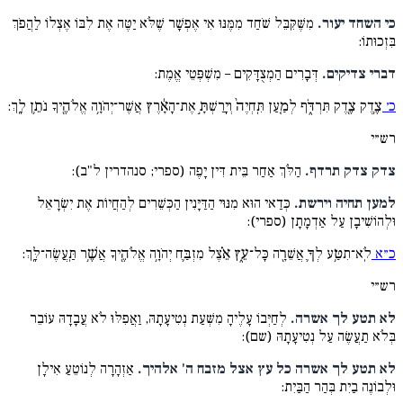
כי השחד יעור.
מִשֶּׁקִּבֵּל שֹׁחַד מִמֶּנּוּ אִי אֶפְשָׁר שֶׁלֹּא יַטֶּה אֶת לִבּוֹ אֶצְלוֹ לַהֲפֹךְ
בִּזְכוּתוֹ:
דברי צדיקים.
דְּבָרִים הַמְצֻדָּקִים – מִשְׁפְּטֵי אֱמֶת:
כ׳
צֶ֥דֶק צֶ֖דֶק תִּרְדֹּ֑ף לְמַ֤עַן תִּֽחְיֶה֙ וְיָֽרַשְׁתָּ֣ אֶת־הָאָ֔רֶץ אֲשֶׁר־יְהֹוָ֥ה אֱלֹהֶ֖יךָ נֹתֵ֥ן לָֽךְ:
רש״י
צדק צדק תרדף.
הַלֹּךְ אַחַר בֵּית דִּין יָפֶה (ספרי; סנהדרין ל"ב):
למען תחיה וירשת.
כְּדַאי הוּא מִנּוּי הַדַּיָּנִין הַכְּשֵׁרִים לְהַחֲיוֹת אֶת יִשְׂרָאֵל
וּלְהוֹשִׁיבָן עַל אַדְמָתָן (ספרי):
כ״א
לֹֽא־תִטַּ֥ע לְךָ֛ אֲשֵׁרָ֖ה כָּל־עֵ֑ץ אֵ֗צֶל מִזְבַּ֛ח יְהֹוָ֥ה אֱלֹהֶ֖יךָ אֲשֶׁ֥ר תַּֽעֲשֶׂה־לָּֽךְ:
רש״י
לא תטע לך אשרה.
לְחַיְּבוֹ עָלֶיהָ מִשְּׁעַת נְטִיעָתָהּ, וַאֲפִלּוּ לֹא עֲבָדָהּ עוֹבֵר
בְּלֹא תַעֲשֶׂה עַל נְטִיעָתָהּ (שם):
לא תטע לך אשרה כל עץ אצל מזבח ה' אלהיך.
אַזְהָרָה לְנוֹטֵעַ אִילָן
וּלְבוֹנֶה בַיִת בְּהַר הַבַּיִת: