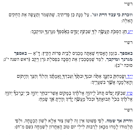
רש״י
וזכרת כי עבד היית וגו'.
עַל מְנָת כֵּן פְּדִיתִיךָ, שֶׁתִּשְׁמֹר וְתַעֲשֶׂה אֶת הַחֻקִּים
הָאֵלֶּה:
י״ג
חַ֧ג הַסֻּכֹּ֛ת תַּֽעֲשֶׂ֥ה לְךָ֖ שִׁבְעַ֣ת יָמִ֑ים בְּאָ֨סְפְּךָ֔ מִגָּרְנְךָ֖ וּמִיִּקְבֶֽךָ:
רש״י
באספך.
בִּזְמַן הָאָסִיף שֶׁאַתָּה מַכְנִיס לַבַּיִת פֵּרוֹת הַקַּיִץ; דָּ"אַ —
באספך
מגרנך ומיקבך
, לִמֵּד שֶׁמְּסַכְּכִין אֶת הַסֻּכָּה בִּפְסֹלֶת גֹּרֶן וְיֶקֶב (ראש השנה י"ג;
סוכה י"ב):
י״ד
וְשָֽׂמַחְתָּ֖ בְּחַגֶּ֑ךָ אַתָּ֨ה וּבִנְךָ֤ וּבִתֶּ֨ךָ֙ וְעַבְדְּךָ֣ וַֽאֲמָתֶ֔ךָ וְהַלֵּוִ֗י וְהַגֵּ֛ר וְהַיָּת֥וֹם
וְהָֽאַלְמָנָ֖ה אֲשֶׁ֥ר בִּשְׁעָרֶֽיךָ:
ט״ו
שִׁבְעַ֣ת יָמִ֗ים תָּחֹג֙ לַֽיהֹוָ֣ה אֱלֹהֶ֔יךָ בַּמָּק֖וֹם אֲשֶׁר־יִבְחַ֣ר יְהֹוָ֑ה כִּ֣י יְבָֽרֶכְךָ֞ יְהֹוָ֣ה
אֱלֹהֶ֗יךָ בְּכֹ֤ל תְּבוּאָֽתְךָ֙ וּבְכֹל֙ מַֽעֲשֵׂ֣ה יָדֶ֔יךָ וְהָיִ֖יתָ אַ֥ךְ שָׂמֵֽחַ:
רש״י
והיית אך שמח.
לְפִי פְשׁוּטוֹ אֵין זֶה לְשׁוֹן צִוּוּי אֶלָּא לְשׁוֹן הַבְטָחָה, וּלְפִי
תַלְמוּדוֹ לָמְדוּ מִכָּאן לְרַבּוֹת לֵילֵי יוֹם טוֹב הָאַחֲרוֹן לְשִׂמְחָה (שם מ"ח):