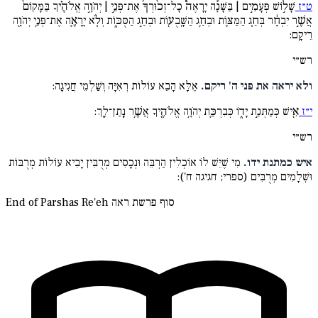
ט״ז
שָׁל֣וֹשׁ פְּעָמִ֣ים | בַּשָּׁנָ֡ה יֵֽרָאֶה֩ כָל־זְכ֨וּרְךָ֜ אֶת־פְּנֵ֣י | יְהֹוָ֣ה אֱלֹהֶ֗יךָ בַּמָּקוֹם֙
אֲשֶׁ֣ר יִבְחָ֔ר בְּחַ֧ג הַמַּצּ֛וֹת וּבְחַ֥ג הַשָּֽׁבֻע֖וֹת וּבְחַ֣ג הַסֻּכּ֑וֹת וְלֹ֧א יֵֽרָאֶ֛ה אֶת־פְּנֵ֥י יְהֹוָ֖ה
רֵיקָֽם:
רש״י
ולא יראה את פני ה' ריקם.
אֶלָּא הָבֵא עוֹלוֹת רְאִיָּה וְשַׁלְמֵי חֲגִיגָה:
י״ז
אִ֖ישׁ כְּמַתְּנַ֣ת יָד֑וֹ כְּבִרְכַּ֛ת יְהֹוָ֥ה אֱלֹהֶ֖יךָ אֲשֶׁ֥ר נָֽתַן־לָֽךְ:
רש״י
איש כמתנת ידו.
מִי שֶׁיֵּשׁ לוֹ אוֹכְלִין הַרְבֵּה וּנְכָסִים מְרֻבִּין יָבִיא עוֹלוֹת מְרֻבּוֹת
וּשְׁלָמִים מְרֻבִּים (ספרי; חגיגה ח'):
סוף פרשת ראה
End of Parshas Re'eh