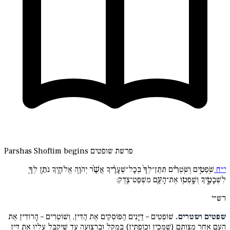
פרשת שופטים
Parshas Shoftim begins
י״ח
שֹֽׁפְטִ֣ים וְשֹֽׁטְרִ֗ים תִּתֶּן־לְךָ֙ בְּכָל־שְׁעָרֶ֔יךָ אֲשֶׁ֨ר יְהֹוָ֧ה אֱלֹהֶ֛יךָ נֹתֵ֥ן לְךָ֖
לִשְׁבָטֶ֑יךָ וְשָֽׁפְט֥וּ אֶת־הָעָ֖ם מִשְׁפַּט־צֶֽדֶק:
רש״י
שפטים ושטרים.
שׁוֹפְטִים – דַּיָּנִים הַפּוֹסְקִים אֶת הַדִּין, וְשׁוֹטְרִים – הָרוֹדִין אֶת
הָעָם אַחַר מִצְוָתָם (שֶׁמַּכִּין וְכוֹפְתִין) בְּמַקֵּל וּבִרְצוּעָה עַד שֶׁיְּקַבֵּל עָלָיו אֶת דִּין