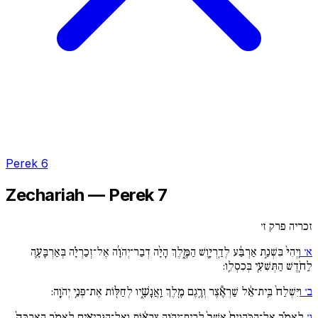
Perek 6
Zechariah — Perek 7
זכריה פרק ז׳
א׳
וַֽיְהִי֙ בִּשְׁנַ֣ת אַרְבַּ֔ע לְדַֽרְיָ֖וֶשׁ הַמֶּ֑לֶךְ הָיָ֨ה דְבַר־יְהֹוָ֜ה אֶל־זְכַרְיָ֗ה בְּאַרְבָּעָ֛ה
לַחֹ֥דֶשׁ הַתְּשִׁעִ֖י בְּכִסְלֵֽו:
ב׳
וַיִּשְׁלַח֙ בֵּֽית־אֵ֔ל שַׁרְאֶ֕צֶר וְרֶ֥גֶם מֶ֖לֶךְ וַֽאֲנָשָׁ֑יו לְחַלּ֖וֹת אֶת־פְּנֵ֥י יְהֹוָֽה:
ג׳
לֵאמֹ֗ר אֶל־הַכֹּֽהֲנִים֙ אֲשֶׁר֙ לְבֵֽית־יְהֹוָ֣ה צְבָא֔וֹת וְאֶל־הַנְּבִיאִ֖ים לֵאמֹ֑ר הַֽאֶבְכֶּה֙