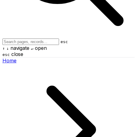
esc
navigate
open
↑
↓
↵
close
esc
Home