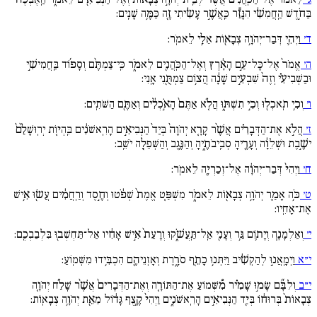
בַּחֹ֣דֶשׁ הַֽחֲמִשִׁ֔י הִנָּזֵ֕ר כַּֽאֲשֶׁ֣ר עָשִׂ֔יתִי זֶ֖ה כַּמֶּ֥ה שָׁנִֽים:
ד׳
וַיְהִ֛י דְּבַר־יְהֹוָ֥ה צְבָא֖וֹת אֵלַ֥י לֵאמֹֽר:
ה׳
אֱמֹר֙ אֶל־כָּל־עַ֣ם הָאָ֔רֶץ וְאֶל־הַכֹּֽהֲנִ֖ים לֵאמֹ֑ר כִּֽי־צַמְתֶּ֨ם וְסָפ֜וֹד בַּֽחֲמִישִׁ֣י
וּבַשְּׁבִיעִ֗י וְזֶה֙ שִׁבְעִ֣ים שָׁנָ֔ה הֲצ֥וֹם צַמְתֻּ֖נִי אָֽנִי:
ו׳
וְכִ֥י תֹֽאכְל֖וּ וְכִ֣י תִשְׁתּ֑וּ הֲלֹ֚א אַתֶּם֙ הָאֹ֣כְלִ֔ים וְאַתֶּ֖ם הַשֹּׁתִֽים:
ז׳
הֲלֹ֣א אֶת־הַדְּבָרִ֗ים אֲשֶׁ֨ר קָרָ֚א יְהֹוָה֙ בְּיַד֙ הַנְּבִיאִ֣ים הָרִֽאשֹׁנִ֔ים בִּֽהְי֚וֹת יְרֽוּשָׁלִַ֙ם֙
ישֶׁ֣בֶת וּשְׁלֵוָ֔ה וְעָרֶ֖יהָ סְבִֽיבֹתֶ֑יהָ וְהַנֶּ֥גֶב וְהַשְּׁפֵלָ֖ה יֹשֵֽׁב:
ח׳
וַיְהִי֙ דְּבַר־יְהֹוָ֔ה אֶל־זְכַרְיָ֖ה לֵאמֹֽר:
ט׳
כֹּ֥ה אָמַ֛ר יְהֹוָ֥ה צְבָא֖וֹת לֵאמֹ֑ר מִשְׁפַּ֚ט אֱמֶת֙ שְׁפֹ֔טוּ וְחֶ֣סֶד וְרַֽחֲמִ֔ים עֲשׂ֖וּ אִ֥ישׁ
אֶת־אָחִֽיו:
י׳
וְאַלְמָנָ֧ה וְיָת֛וֹם גֵּ֥ר וְעָנִ֖י אַֽל־תַּֽעֲשֹׁ֑קוּ וְרָעַת֙ אִ֣ישׁ אָחִ֔יו אַל־תַּחְשְׁב֖וּ בִּלְבַבְכֶֽם:
י״א
וַיְמָֽאֲנ֣וּ לְהַקְשִׁ֔יב וַיִּתְּנ֥וּ כָתֵ֖ף סֹרָ֑רֶת וְאָזְנֵיהֶ֖ם הִכְבִּ֥ידוּ מִשְּׁמֽוֹעַ:
י״ב
וְלִבָּ֞ם שָׂמ֣וּ שָׁמִ֗יר מִ֠שְּׁמוֹעַ אֶת־הַתּוֹרָ֚ה וְאֶת־הַדְּבָרִים֙ אֲשֶׁ֨ר שָׁלַ֜ח יְהֹוָ֚ה
צְבָאוֹת֙ בְּרוּח֔וֹ בְּיַ֖ד הַנְּבִיאִ֣ים הָרִֽאשֹׁנִ֑ים וַיְהִי֙ קֶ֣צֶף גָּד֔וֹל מֵאֵ֖ת יְהֹוָ֥ה צְבָאֽוֹת: