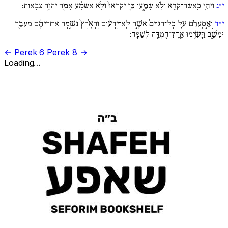
י״ג
וַיְהִ֥י כַֽאֲשֶׁר־קָרָ֖א וְלֹ֣א שָׁמֵ֑עוּ כֵּ֚ן יִקְרְאוּ֙ וְלֹ֣א אֶשְׁמָ֔ע אָמַ֖ר יְהֹוָ֥ה צְבָאֽוֹת:
י״ד
וְאֵ֣סָֽעֲרֵ֗ם עַ֚ל כָּל־הַגּוֹיִם֙ אֲשֶׁ֣ר לֹֽא־יְדָע֔וּם וְהָאָ֙רֶץ֙ נָשַׁ֣מָּה אַֽחֲרֵיהֶ֔ם מֵֽעֹבֵ֖ר
וּמִשָּׁ֑ב וַיָּשִׂ֥ימוּ אֶֽרֶץ־חֶמְדָּ֖ה לְשַׁמָּֽה:
← Perek 6
Perek 8 →
Loading…