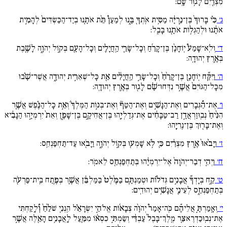
מִצְרַ֖יִם לָג֥וּר שָֽׁם:
ג׳
כִּ֗י בָּרוּךְ֙ בֶּן־נֵ֣רִיָּ֔ה מַסִּ֥ית אֹֽתְךָ֖ בָּ֑נוּ לְמַעַן֩ תֵּ֨ת אֹתָ֚נוּ בְיַד־הַכַּשְׂדִּים֙ לְהָמִ֣ית
אֹתָ֔נוּ וּלְהַגְל֥וֹת אֹתָ֖נוּ בָּבֶֽל:
ד׳
וְלֹֽא־שָׁמַע֩ יֽוֹחָנָ֨ן בֶּן־קָרֵ֜חַ וְכָל־שָׂרֵ֧י הַֽחֲיָלִ֛ים וְכָל־הָעָ֖ם בְּק֣וֹל יְהֹוָ֑ה לָשֶׁ֖בֶת
בְּאֶ֥רֶץ יְהוּדָֽה:
ה׳
וַיִּקַּ֞ח יֽוֹחָנָ֚ן בֶּן־קָרֵ֙חַ֙ וְכָל־שָׂרֵ֣י הַֽחֲיָלִ֔ים אֵ֖ת כָּל־שְׁאֵרִ֣ית יְהוּדָ֑ה אֲשֶׁר־שָׁ֗בוּ
מִכָּל־הַגּוֹיִם֙ אֲשֶׁ֣ר נִדְּחוּ־שָׁ֔ם לָג֖וּר בְּאֶ֥רֶץ יְהוּדָֽה:
ו׳
אֶת־הַ֠גְּבָרִים וְאֶת־הַנָּשִׁ֣ים וְאֶת־הַטַּף֘ וְאֶת־בְּנ֣וֹת הַמֶּלֶךְ֒ וְאֵ֣ת כָּל־הַנֶּ֗פֶשׁ אֲשֶׁ֚ר
הִנִּ֙יחַ֙ נְבֽוּזַרְאֲדָ֣ן רַב־טַבָּחִ֔ים אֶת־גְּדַלְיָ֖הוּ בֶּן־אֲחִיקָ֣ם בֶּן־שָׁפָ֑ן וְאֵת֙ יִרְמְיָ֣הוּ הַנָּבִ֔יא
וְאֶת־בָּר֖וּךְ בֶּן־נֵֽרִיָּֽהוּ:
ז׳
וַיָּבֹ֙אוּ֙ אֶ֣רֶץ מִצְרַ֔יִם כִּ֛י לֹ֥א שָׁמְע֖וּ בְּק֣וֹל יְהֹוָ֑ה וַיָּבֹ֖אוּ עַד־תַּחְפַּנְחֵֽס:
ח׳
וַיְהִ֚י דְבַר־יְהֹוָה֙ אֶל־יִרְמְיָ֔הוּ בְּתַחְפַּנְחֵ֖ס לֵאמֹֽר:
ט׳
קַ֣ח בְּיָדְךָ֞ אֲבָנִ֣ים גְּדֹל֗וֹת וּטְמַנְתָּ֚ם בַּמֶּ֙לֶט֙ בַּמַּלְבֵּ֔ן אֲשֶׁ֛ר בְּפֶ֥תַח בֵּֽית־פַּרְעֹ֖ה
בְּתַחְפַּנְחֵ֑ס לְעֵינֵ֖י אֲנָשִׁ֥ים יְהוּדִֽים:
י׳
וְאָֽמַרְתָּ֣ אֲלֵיהֶ֡ם כֹּֽה־אָמַר֩ יְהֹוָ֨ה צְבָא֜וֹת אֱלֹהֵ֣י יִשְׂרָאֵ֗ל הִֽנְנִ֚י שֹׁלֵ֙חַ֙ וְ֠לָֽקַחְתִּי
אֶת־נְבֽוּכַדְרֶאצַּ֚ר מֶֽלֶךְ־בָּבֶל֙ עַבְדִּ֔י וְשַׂמְתִּ֣י כִסְא֔וֹ מִמַּ֛עַל לָֽאֲבָנִ֥ים הָאֵ֖לֶּה אֲשֶׁ֣ר