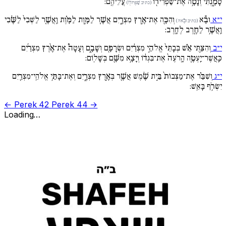
טָמָ֑נְתִּי וְנָטָ֥ה אֶת־שַׁפְרִיר֖וֹ
עֲלֵיהֶֽם:
(כתיב שַׁפְרִור֖וֹ)
י״א
וּבָ֕א
וְהִכָּ֖ה אֶת־אֶ֣רֶץ מִצְרָ֑יִם אֲשֶׁ֧ר לַמָּ֣וֶת לַמָּ֗וֶת וַֽאֲשֶׁ֚ר לַשְּׁבִי֙ לַשֶּׁ֔בִי
(כתיב וּבָ֕אה)
וַֽאֲשֶׁ֥ר לַחֶ֖רֶב לֶחָֽרֶב:
י״ב
וְהִצַּ֣תִּי אֵ֗שׁ בְּבָתֵּי֙ אֱלֹהֵ֣י מִצְרַ֔יִם וּשְׂרָפָ֖ם וְשָׁבָ֑ם וְעָטָה֩ אֶת־אֶ֨רֶץ מִצְרַ֜יִם
כַּֽאֲשֶׁר־יַֽעְטֶ֚ה הָֽרֹעֶה֙ אֶת־בִּגְד֔וֹ וְיָצָ֥א מִשָּׁ֖ם בְּשָׁלֽוֹם:
י״ג
וְשִׁבַּ֗ר אֶת־מַצְּבוֹת֙ בֵּ֣ית שֶׁ֔מֶשׁ אֲשֶׁ֖ר בְּאֶ֣רֶץ מִצְרָ֑יִם וְאֶת־בָּתֵּ֥י אֱלֹהֵֽי־מִצְרַ֖יִם
יִשְׂרֹ֥ף בָּאֵֽשׁ:
← Perek 42
Perek 44 →
Loading…