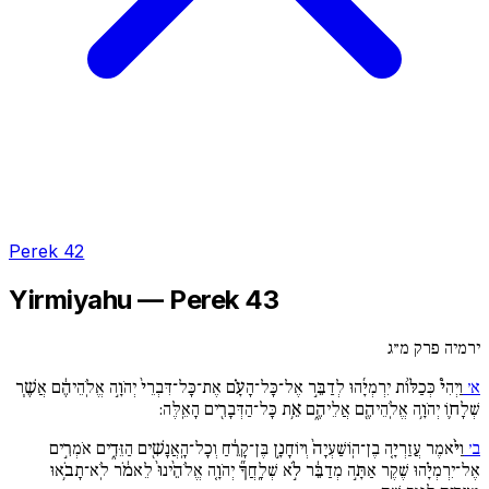
Perek 42
Yirmiyahu — Perek 43
ירמיה פרק מ״ג
א׳
וַיְהִי֩ כְּכַלּ֨וֹת יִרְמְיָ֜הוּ לְדַבֵּ֣ר אֶל־כָּל־הָעָ֗ם אֶת־כָּל־דִּבְרֵי֙ יְהֹוָ֣ה אֱלֹֽהֵיהֶ֔ם אֲשֶׁ֧ר
שְׁלָח֛וֹ יְהֹוָ֥ה אֱלֹֽהֵיהֶ֖ם אֲלֵיהֶ֑ם אֵ֥ת כָּל־הַדְּבָרִ֖ים הָאֵֽלֶּה:
ב׳
וַיֹּ֨אמֶר עֲזַרְיָ֚ה בֶן־הֽוֹשַׁעְיָה֙ וְיוֹחָנָ֣ן בֶּן־קָרֵ֔חַ וְכָל־הָֽאֲנָשִׁ֖ים הַזֵּדִ֑ים אֹמְרִ֣ים
אֶל־יִרְמְיָ֗הוּ שֶׁקֶר אַתָּ֣ה מְדַבֵּ֔ר לֹ֣א שְׁלָֽחֲךָ֞ יְהֹוָ֚ה אֱלֹהֵ֙ינוּ֙ לֵאמֹ֔ר לֹֽא־תָבֹ֥אוּ