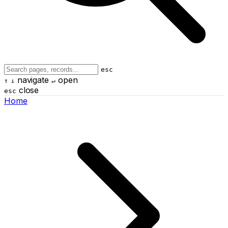
esc
navigate
open
↑
↓
↵
close
esc
Home