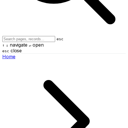
esc
navigate
open
↑
↓
↵
close
esc
Home