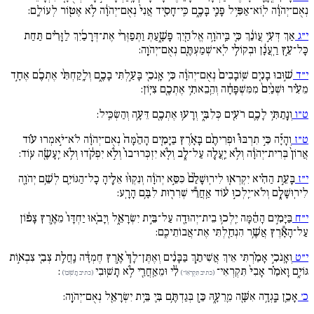
נְאֻם־יְהֹוָ֔ה לֽוֹא־אַפִּ֥יל פָּנַ֖י בָּכֶ֑ם כִּֽי־חָסִ֚יד אֲנִי֙ נְאֻם־יְהֹוָ֔ה לֹ֥א אֶטּ֖וֹר לְעוֹלָֽם:
י״ג
אַךְ דְּעִ֣י עֲו‍ֹנֵ֔ךְ כִּ֛י בַּֽיהֹוָ֥ה אֱלֹהַ֖יִךְ פָּשָׁ֑עַתְּ וַתְּפַזְּרִ֨י אֶת־דְּרָכַ֜יִךְ לַזָּרִ֗ים תַּחַת
כָּל־עֵ֣ץ רַֽעֲנָ֔ן וּבְקוֹלִ֥י לֹֽא־שְׁמַעְתֶּ֖ם נְאֻם־יְהֹוָֽה:
י״ד
שׁ֣וּבוּ בָנִ֚ים שֽׁוֹבָבִים֙ נְאֻם־יְהֹוָ֔ה כִּ֥י אָֽנֹכִ֖י בָּעַ֣לְתִּי בָכֶ֑ם וְלָֽקַחְתִּ֨י אֶתְכֶ֜ם אֶחָ֣ד
מֵעִ֗יר וּשְׁנַ֙יִם֙ מִמִּשְׁפָּחָ֔ה וְהֵֽבֵאתִ֥י אֶתְכֶ֖ם צִיּֽוֹן:
ט״ו
וְנָֽתַתִּ֥י לָכֶ֛ם רֹעִ֖ים כְּלִבִּ֑י וְרָע֥וּ אֶתְכֶ֖ם דֵּעָ֥ה וְהַשְׂכֵּֽיל:
ט״ז
וְהָיָ֡ה כִּ֣י תִרְבּוּ֩ וּפְרִיתֶ֨ם בָּאָ֜רֶץ בַּיָּמִ֚ים הָהֵ֙מָּה֙ נְאֻם־יְהֹוָ֔ה לֹא־יֹ֣אמְרוּ ע֗וֹד
אֲרוֹן֙ בְּרִית־יְהֹוָ֔ה וְלֹ֥א יַֽעֲלֶ֖ה עַל־לֵ֑ב וְלֹ֚א יִזְכְּרוּ־בוֹ֙ וְלֹ֣א יִפְקֹ֔דוּ וְלֹ֥א יֵֽעָשֶׂ֖ה עֽוֹד:
י״ז
בָּעֵ֣ת הַהִ֗יא יִקְרְא֚וּ לִירֽוּשָׁלִַ֙ם֙ כִּסֵּ֣א יְהֹוָ֔ה וְנִקְוּ֨וּ אֵלֶ֧יהָ כָל־הַגּוֹיִ֛ם לְשֵׁ֥ם יְהֹוָ֖ה
לִירֽוּשָׁלִָ֑ם וְלֹא־יֵֽלְכ֣וּ ע֔וֹד אַֽחֲרֵ֕י שְׁרִר֖וּת לִבָּ֥ם הָרָֽע:
י״ח
בַּיָּמִ֣ים הָהֵ֔מָּה יֵֽלְכ֥וּ בֵית־יְהוּדָ֖ה עַל־בֵּ֣ית יִשְׂרָאֵ֑ל וְיָבֹ֚אוּ יַחְדָּו֙ מֵאֶ֣רֶץ צָפ֔וֹן
עַל־הָאָ֕רֶץ אֲשֶׁ֥ר הִנְחַ֖לְתִּי אֶת־אֲבוֹתֵיכֶֽם:
י״ט
וְאָֽנֹכִ֣י אָמַ֗רְתִּי אֵיךְ אֲשִׁיתֵ֣ךְ בַּבָּנִ֔ים וְאֶתֶּן־לָךְ֙ אֶ֣רֶץ חֶמְדָּ֔ה נַֽחֲלַ֥ת צְבִ֖י צִבְא֣וֹת
גּוֹיִ֑ם וָאֹמַ֗ר אָבִי֙ תִּקְרְאִי־
לִ֔י וּמֵאַֽחֲרַ֖י לֹ֥א תָשֽׁוּבִי
:
(כתיב תִּקְרְאִו־)
(כתיב תָשֽׁוּבִו)
כ׳
אָכֵ֛ן בָּֽגְדָ֥ה אִשָּׁ֖ה מֵֽרֵעָ֑הּ כֵּ֣ן בְּגַדְתֶּ֥ם בִּ֛י בֵּ֥ית יִשְׂרָאֵ֖ל נְאֻם־יְהֹוָֽה: