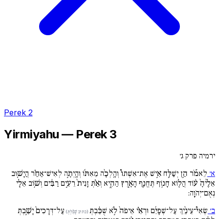
Perek 2
Yirmiyahu — Perek 3
ירמיה פרק ג׳
א׳
לֵאמֹ֡ר הֵ֣ן יְשַׁלַּ֣ח אִ֣ישׁ אֶת־אִשְׁתּוֹ֩ וְהָֽלְכָ֨ה מֵאִתּ֜וֹ וְהָֽיְתָ֣ה לְאִישׁ־אַחֵ֗ר הֲיָשׁ֚וּב
אֵלֶ֙יהָ֙ ע֔וֹד הֲל֛וֹא חָנ֥וֹף תֶּחֱנַ֖ף הָאָ֣רֶץ הַהִ֑יא וְאַ֗תְּ זָנִית֙ רֵעִ֣ים רַבִּ֔ים וְשׁ֥וֹב אֵלַ֖י
נְאֻם־יְהֹוָֽה:
ב׳
שְׂאִי֩־עֵינַ֨יִךְ עַל־שְׁפָיִ֜ם וּרְאִ֗י אֵיפֹה֙ לֹ֣א שֻׁכַּ֔בְתְּ
עַל־דְּרָכִים֙ יָשַׁ֣בְתְּ
(כתיב שֻׁגַּ֔לְתְּ)