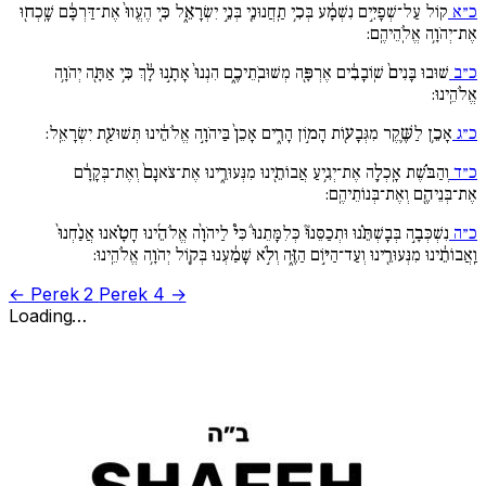
כ״א
קוֹל עַל־שְׁפָיִ֣ים נִשְׁמָ֔ע בְּכִ֥י תַֽחֲנוּנֵ֖י בְּנֵ֣י יִשְׂרָאֵ֑ל כִּ֚י הֶעֱווּ֙ אֶת־דַּרְכָּ֔ם שָֽׁכְח֖וּ
אֶת־יְהֹוָ֥ה אֱלֹֽהֵיהֶֽם:
כ״ב
שׁוּבוּ בָּנִים֙ שֽׁוֹבָבִ֔ים אֶרְפָּ֖ה מְשׁוּבֹֽתֵיכֶ֑ם הִנְנוּ֙ אָתָ֣נוּ לָ֔ךְ כִּ֥י אַתָּ֖ה יְהֹוָ֥ה
אֱלֹהֵֽינוּ:
כ״ג
אָכֵ֥ן לַשֶּׁ֛קֶר מִגְּבָע֖וֹת הָמ֣וֹן הָרִ֑ים אָכֵן֙ בַּיהֹוָ֣ה אֱלֹהֵ֔ינוּ תְּשׁוּעַ֖ת יִשְׂרָאֵֽל:
כ״ד
וְהַבֹּ֗שֶׁת אָֽכְלָ֛ה אֶת־יְגִ֥יעַ אֲבוֹתֵ֖ינוּ מִנְּעוּרֵ֑ינוּ אֶת־צֹאנָם֙ וְאֶת־בְּקָרָ֔ם
אֶת־בְּנֵיהֶ֖ם וְאֶת־בְּנוֹתֵיהֶֽם:
כ״ה
נִשְׁכְּבָ֣ה בְּבָשְׁתֵּ֗נוּ וּתְכַסֵּנוּ֘ כְּלִמָּתֵנוּ֒ כִּי֩ לַיהֹוָ֨ה אֱלֹהֵ֜ינוּ חָטָ֗אנוּ אֲנַ֙חְנוּ֙
וַֽאֲבוֹתֵ֔ינוּ מִנְּעוּרֵ֖ינוּ וְעַד־הַיּ֣וֹם הַזֶּ֑ה וְלֹ֣א שָׁמַ֔עְנוּ בְּק֖וֹל יְהֹוָ֥ה אֱלֹהֵֽינוּ:
← Perek 2
Perek 4 →
Loading…