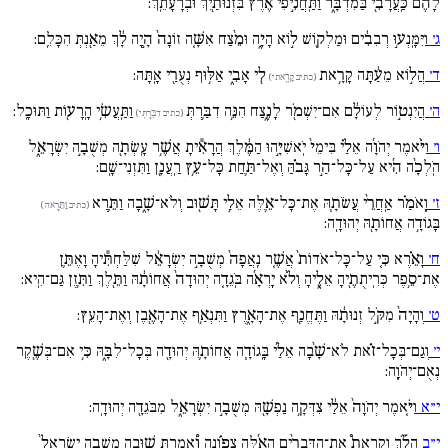
לָהֶ֔ם כַּֽעֲרָבִ֖י בַּמִדְבָּ֑ר וַתַּֽחֲנִ֣יפִי אֶ֔רֶץ בִּזְנוּתַ֖יִךְ וּבְרָעָתֵֽךְ:
ג׳
וַיִּמָּֽנְע֣וּ רְבִבִ֔ים וּמַלְק֖וֹשׁ ל֣וֹא הָיָ֑ה וּמֵ֨צַח אִשָּׁ֚ה זוֹנָה֙ הָ֣יָה לָ֔ךְ מֵאַ֖נְתְּ הִכָּלֵֽם:
ד׳
הֲל֣וֹא מֵעַ֔תָּה קָרָ֥את
לִ֖י אָבִ֑י אַלּ֥וּף נְעֻרַ֖י אָֽתָּה:
(כתיב קָרָ֥אתי)
ה׳
הֲיִנְט֣וֹר לְעוֹלָ֔ם אִם־יִשְׁמֹ֖ר לָנֶ֑צַח הִנֵּ֥ה דִבַּ֛רְתְּ
וַתַּֽעֲשִׂ֥י הָֽרָע֖וֹת וַתּוּכָֽל:
(כתיב דִבַּ֛רְתְּי)
ו׳
וַיֹּ֨אמֶר יְהֹוָ֜ה אֵלַ֗י בִּימֵי֙ יֹֽאשִׁיָּ֣הוּ הַמֶּ֔לֶךְ הֲרָאִ֕יתָ אֲשֶׁ֥ר עָֽשְׂתָ֖ה מְשֻׁבָ֣ה יִשְׂרָאֵ֑ל
הֹֽלְכָ֨ה הִ֜יא עַל־כָּל־הַ֣ר גָּבֹ֗הַּ וְאֶל־תַּ֛חַת כָּל־עֵ֥ץ רַֽעֲנָ֖ן וַתִּזְנִי־שָֽׁם:
ז׳
וָֽאֹמַ֗ר אַֽחֲרֵ֨י עֲשֹׂתָ֧הּ אֶת־כָּל־אֵ֛לֶּה אֵלַ֥י תָּשׁ֖וּב וְלֹא־שָׁ֑בָה וַתֵּ֛רֶא
(כתיב וַתֵּ֛רֶאה)
בָּגוֹדָ֥ה אֲחוֹתָ֖הּ יְהוּדָֽה:
ח׳
וָאֵ֗רֶא כִּ֚י עַל־כָּל־אֹדוֹת֙ אֲשֶׁ֚ר נִֽאֲפָה֙ מְשֻׁבָ֣ה יִשְׂרָאֵ֔ל שִׁלַּחְתִּ֕יהָ וָאֶתֵּ֛ן
אֶת־סֵ֥פֶר כְּרִֽיתֻתֶ֖יהָ אֵלֶ֑יהָ וְלֹ֨א יָֽרְאָ֜ה בֹּֽגֵדָ֚ה יְהוּדָה֙ אֲחוֹתָ֔הּ וַתֵּ֖לֶךְ וַתִּ֥זֶן גַּם־הִֽיא:
ט׳
וְהָיָה֙ מִקֹּ֣ל זְנוּתָ֔הּ וַתֶּחֱנַ֖ף אֶת־הָאָ֑רֶץ וַתִּנְאַ֥ף אֶת־הָאֶ֖בֶן וְאֶת־הָעֵֽץ:
י׳
וְגַם־בְּכָל־זֹ֗את לֹא־שָׁ֨בָה אֵלַ֜י בָּֽגוֹדָ֧ה אֲחוֹתָ֛הּ יְהוּדָ֖ה בְּכָל־לִבָּ֑הּ כִּ֥י אִם־בְּשֶׁ֖קֶר
נְאֻם־יְהֹוָֽה:
י״א
וַיֹּ֚אמֶר יְהֹוָה֙ אֵלַ֔י צִדְּקָ֥ה נַפְשָׁ֖הּ מְשֻׁבָ֣ה יִשְׂרָאֵ֑ל מִבֹּגֵדָ֖ה יְהוּדָֽה:
י״ב
הָלֹ֡ךְ וְֽקָרָאתָ֩ אֶת־הַדְּבָרִ֨ים הָאֵ֜לֶּה צָפ֗וֹנָה וְ֠אָֽמַרְתָּ שׁ֣וּבָה מְשֻׁבָ֚ה יִשְׂרָאֵל֙