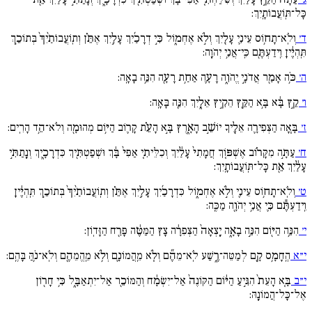
כָּל־תּֽוֹעֲבוֹתָֽיִךְ:
ד׳
וְלֹֽא־תָח֥וֹס עֵינִ֛י עָלַ֖יִךְ וְלֹ֣א אֶחְמ֑וֹל כִּ֣י דְרָכַ֜יִךְ עָלַ֣יִךְ אֶתֵּ֗ן וְתֽוֹעֲבוֹתַ֙יִךְ֙ בְּתוֹכֵ֣ךְ
תִּֽהְיֶ֔יןָ וִֽידַעְתֶּ֖ם כִּֽי־אֲנִ֥י יְהֹוָֽה:
ה׳
כֹּ֥ה אָמַ֖ר אֲדֹנָ֣י יֱהֹוִ֑ה רָעָ֛ה אַחַ֥ת רָעָ֖ה הִנֵּ֥ה בָאָֽה:
ו׳
קֵ֣ץ בָּ֔א בָּ֥א הַקֵּ֖ץ הֵקִ֣יץ אֵלָ֑יִךְ הִנֵּ֖ה בָּאָֽה:
ז׳
בָּ֧אָה הַצְּפִירָ֛ה אֵלֶ֖יךָ יוֹשֵׁ֣ב הָאָ֑רֶץ בָּ֣א הָעֵ֗ת קָר֛וֹב הַיּ֥וֹם מְהוּמָ֖ה וְלֹא־הֵ֥ד הָרִֽים:
ח׳
עַתָּ֣ה מִקָּר֗וֹב אֶשְׁפּ֚וֹךְ חֲמָתִי֙ עָלַ֔יִךְ וְכִלֵּיתִ֚י אַפִּי֙ בָּ֔ךְ וּשְׁפַטְתִּ֖יךְ כִּדְרָכָ֑יִךְ וְנָֽתַתִּ֣י
עָלַ֔יִךְ אֵ֖ת כָּל־תּֽוֹעֲבוֹתָֽיִךְ:
ט׳
וְלֹֽא־תָח֥וֹס עֵינִ֖י וְלֹ֣א אֶחְמ֑וֹל כִּדְרָכַ֜יִךְ עָלַ֣יִךְ אֶתֵּ֗ן וְתֽוֹעֲבוֹתַ֙יִךְ֙ בְּתוֹכֵ֣ךְ תִּֽהְיֶ֔יןָ
וִֽידַעְתֶּ֕ם כִּ֛י אֲנִ֥י יְהֹוָ֖ה מַכֶּֽה:
י׳
הִנֵּ֥ה הַיּ֖וֹם הִנֵּ֣ה בָאָ֑ה יָֽצְאָה֙ הַצְּפִרָ֔ה צָץ הַמַּטֶּ֔ה פָּרַ֖ח הַזָּדֽוֹן:
י״א
הֶֽחָמָ֥ס קָ֖ם לְמַטֵּה־רֶ֑שַׁע לֹֽא־מֵהֶ֞ם וְלֹ֧א מֵֽהֲמוֹנָ֛ם וְלֹ֥א מֵֽהֱמֵהֶ֖ם וְלֹֽא־נֹ֥הַּ בָּהֶֽם:
י״ב
בָּ֚א הָעֵת֙ הִגִּ֣יעַ הַיּ֔וֹם הַקּוֹנֶה֙ אַל־יִשְׂמָ֔ח וְהַמּוֹכֵ֖ר אַל־יִתְאַבָּ֑ל כִּ֥י חָר֖וֹן
אֶל־כָּל־הֲמוֹנָֽהּ: