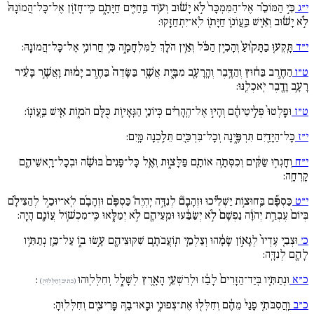
י״ג
כִּ֣י הַמּוֹכֵ֗ר אֶל־הַמִּמְכָּר֙ לֹ֣א יָשׁ֔וּב וְע֥וֹד בַּֽחַיִּ֖ים חַיָּתָ֑ם כִּֽי־חָז֚וֹן אֶל־כָּל־הֲמוֹנָהּ֙
לֹ֣א יָשׁ֔וּב וְאִ֧ישׁ בַּֽעֲו‍ֹנ֛וֹ חַיָּת֖וֹ לֹֽא־יִתְחַזָּֽקוּ:
י״ד
תָּֽקְע֚וּ בַתָּק֙וֹעַ֙ וְהָכִ֣ין הַכֹּ֔ל וְאֵ֥ין הֹלֵ֖ךְ לַמִּלְחָמָ֑ה כִּ֥י חֲרוֹנִ֥י אֶל־כָּל־הֲמוֹנָֽהּ:
ט״ו
הַחֶ֣רֶב בַּח֔וּץ וְהַדֶּ֥בֶר וְהָֽרָעָ֖ב מִבָּ֑יִת אֲשֶׁ֚ר בַּשָּׂדֶה֙ בַּחֶ֣רֶב יָמ֔וּת וַֽאֲשֶׁ֣ר בָּעִ֔יר
רָעָ֥ב וָדֶ֖בֶר יֹֽאכְלֶֽנּוּ:
ט״ז
וּפָֽלְטוּ֙ פְּלִ֣יטֵיהֶ֔ם וְהָי֣וּ אֶל־הֶֽהָרִ֗ים כְּיוֹנֵ֧י הַגֵּֽאָי֛וֹת כֻּלָּ֖ם הֹמ֑וֹת אִ֖ישׁ בַּֽעֲו‍ֹנֽוֹ:
י״ז
כָּל־הַיָּדַ֖יִם תִּרְפֶּ֑ינָה וְכָל־בִּרְכַּ֖יִם תֵּלַ֥כְנָה מָּֽיִם:
י״ח
וְחָגְר֣וּ שַׂקִּ֔ים וְכִסְּתָ֥ה אוֹתָ֖ם פַּלָּצ֑וּת וְאֶ֚ל כָּל־פָּנִים֙ בּוּשָׁ֔ה וּבְכָל־רָֽאשֵׁיהֶ֖ם
קָרְחָֽה:
י״ט
כַּסְפָּ֞ם בַּֽחוּצ֣וֹת יַשְׁלִ֗יכוּ וּזְהָבָם֘ לְנִדָּ֣ה יִֽהְיֶה֒ כַּסְפָּ֨ם וּזְהָבָ֜ם לֹֽא־יוּכַ֣ל לְהַצִּילָ֗ם
בְּיוֹם֙ עֶבְרַ֣ת יְהֹוָ֔ה נַפְשָׁם֙ לֹ֣א יְשַׂבֵּ֔עוּ וּמֵֽעֵיהֶ֖ם לֹ֣א יְמַלֵּ֑אוּ כִּֽי־מִכְשׁ֥וֹל עֲו‍ֹנָ֖ם הָיָֽה:
כ׳
וּצְבִ֚י עֶדְיוֹ֙ לְגָא֣וֹן שָׂמָ֔הוּ וְצַלְמֵ֧י תֽוֹעֲבֹתָ֛ם שִׁקּֽוּצֵיהֶ֖ם עָ֣שׂוּ ב֑וֹ עַל־כֵּ֛ן נְתַתִּ֥יו
לָהֶ֖ם לְנִדָּֽה:
כ״א
וּנְתַתִּ֚יו בְּיַד־הַזָּרִים֙ לָבַ֔ז וּלְרִשְׁעֵ֥י הָאָ֖רֶץ לְשָׁלָ֑ל וְחִלְּלֽוּהוּ
:
(כתיב וְחִלְּלֽוּהֻ)
כ״ב
וַֽהֲסִבֹּתִ֚י פָנַי֙ מֵהֶ֔ם וְחִלְּל֖וּ אֶת־צְפוּנִ֑י וּבָֽאוּ־בָ֥הּ פָּֽרִיצִ֖ים וְחִלְּלֽוּהָ: