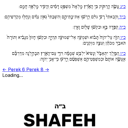
כ״ג
עֲשֵׂ֖ה הָֽרַתּ֑וֹק כִּ֣י הָאָ֗רֶץ מָֽלְאָה֙ מִשְׁפַּ֣ט דָּמִ֔ים וְהָעִ֖יר מָֽלְאָ֥ה חָמָֽס:
כ״ד
וְהֵֽבֵאתִי֙ רָעֵ֣י גוֹיִ֔ם וְיָֽרְשׁ֖וּ אֶת־בָּֽתֵּיהֶ֑ם וְהִשְׁבַּתִּי֙ גְּא֣וֹן עַזִּ֔ים וְנִֽחֲל֖וּ מְקַדְשֵׁיהֶֽם:
כ״ה
קְפָ֖דָה בָּ֑א וּבִקְשׁ֥וּ שָׁל֖וֹם וָאָֽיִן:
כ״ו
הוָֹ֚ה עַל־הוָֹה֙ תָּב֔וֹא וּשְׁמֻעָ֥ה אֶל־שְׁמוּעָ֖ה תִּֽהְיֶ֑ה וּבִקְשׁ֚וּ חָזוֹן֙ מִנָּבִ֔יא וְתוֹרָה֙
תֹּאבַ֣ד מִכֹּהֵ֔ן וְעֵצָ֖ה מִזְּקֵנִֽים:
כ״ז
הַמֶּ֣לֶךְ יִתְאַבָּ֗ל וְנָשִׂיא֙ יִלְבַּ֣שׁ שְׁמָמָ֔ה וִידֵ֥י עַם־הָאָ֖רֶץ תִּבָּהַ֑לְנָה מִדַּרְכָּ֞ם
אֶֽעֱשֶׂ֚ה אוֹתָם֙ וּבְמִשְׁפְּטֵיהֶ֣ם אֶשְׁפְּטֵ֔ם וְיָֽדְע֖וּ כִּֽי־אֲנִ֥י יְהֹוָֽה:
← Perek 6
Perek 8 →
Loading…