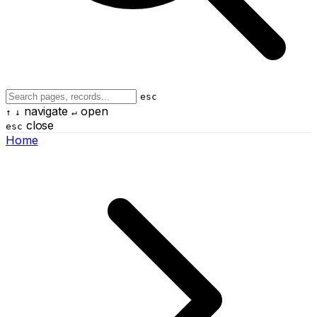
esc
navigate
open
↑
↓
↵
close
esc
Home