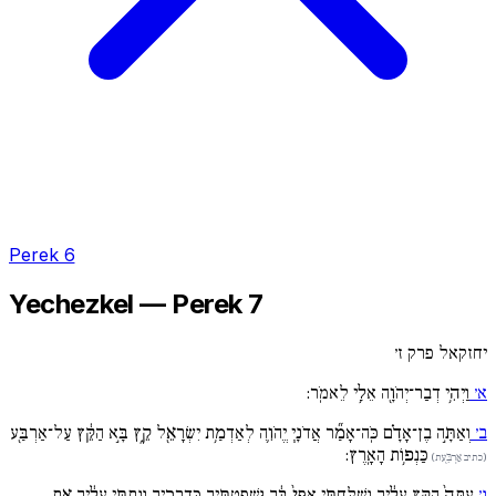
Perek 6
Yechezkel — Perek 7
יחזקאל פרק ז׳
א׳
וַיְהִ֥י דְבַר־יְהֹוָ֖ה אֵלַ֥י לֵאמֹֽר:
ב׳
וְאַתָּ֣ה בֶן־אָדָ֗ם כֹּֽה־אָמַ֞ר אֲדֹנָ֧י יֱהֹוִ֛ה לְאַדְמַ֥ת יִשְׂרָאֵ֖ל קֵ֑ץ בָּ֣א הַקֵּ֔ץ עַל־אַרְבַּ֖ע
כַּנְפ֥וֹת הָאָֽרֶץ:
(כתיב אַרְבַּ֖עת)
ג׳
עַתָּה֙ הַקֵּ֣ץ עָלַ֔יִךְ וְשִׁלַּחְתִּ֚י אַפִּי֙ בָּ֔ךְ וּשְׁפַטְתִּ֖יךְ כִּדְרָכָ֑יִךְ וְנָתַתִּ֣י עָלַ֔יִךְ אֵ֖ת