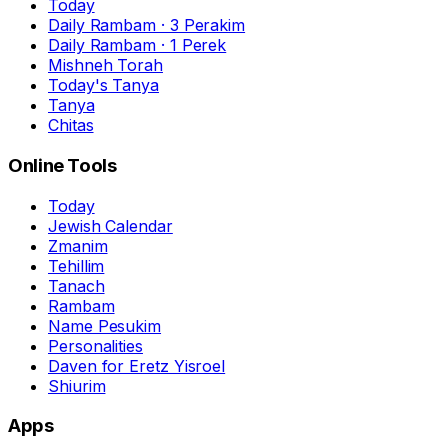
Today
Daily Rambam · 3 Perakim
Daily Rambam · 1 Perek
Mishneh Torah
Today's Tanya
Tanya
Chitas
Online Tools
Today
Jewish Calendar
Zmanim
Tehillim
Tanach
Rambam
Name Pesukim
Personalities
Daven for Eretz Yisroel
Shiurim
Apps