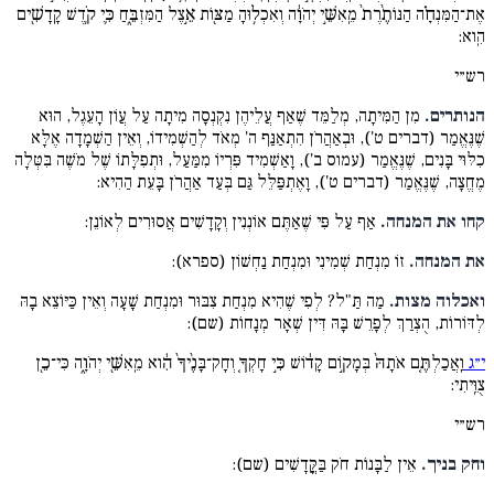
אֶת־הַמִּנְחָ֗ה הַנּוֹתֶ֨רֶת֙ מֵֽאִשֵּׁ֣י יְהֹוָ֔ה וְאִכְל֥וּהָ מַצּ֖וֹת אֵ֣צֶל הַמִּזְבֵּ֑חַ כִּ֛י קֹ֥דֶשׁ קָֽדָשִׁ֖ים
הִֽוא:
רש״י
הנותרים.
מִן הַמִּיתָה, מְלַמֵּד שֶׁאַף עֲלֵיהֶן נִקְנְסָה מִיתָה עַל עֲוֹן הָעֵגֶל, הוּא
שֶׁנֶּאֱמַר (דברים ט'), וּבְאַהֲרֹן הִתְאַנַּף ה' מְאֹד לְהַשְׁמִידוֹ, וְאֵין הַשְׁמָדָה אֶלָּא
כִלּוּי בָּנִים, שֶׁנֶּאֱמַר (עמוס ב'), וָאַשְׁמִיד פִּרְיוֹ מִמַּעַל, וּתְפִלָּתוֹ שֶׁל מֹשֶׁה בִּטְּלָה
מֶחֱצָה, שֶׁנֶּאֱמַר (דברים ט'), וָאֶתְפַּלֵּל גַּם בְּעַד אַהֲרֹן בָּעֵת הַהִיא:
קחו את המנחה.
אַף עַל פִּי שֶׁאַתֶּם אוֹנְנִין וְקָדָשִׁים אֲסוּרִים לְאוֹנֵן:
את המנחה.
זוֹ מִנְחַת שְׁמִינִי וּמִנְחַת נַחְשׁוֹן (ספרא):
ואכלוה מצות.
מַה תַּ"ל? לְפִי שֶׁהִיא מִנְחַת צִבּוּר וּמִנְחַת שָׁעָה וְאֵין כַּיּוֹצֵא בָהּ
לְדּוֹרוֹת, הֻצְרַךְ לְפָרֵשׁ בָּהּ דִּין שְׁאָר מְנָחוֹת (שם):
י״ג
וַֽאֲכַלְתֶּ֤ם אֹתָהּ֙ בְּמָק֣וֹם קָד֔וֹשׁ כִּ֣י חָקְךָ֤ וְחָק־בָּנֶ֨יךָ֙ הִ֔וא מֵֽאִשֵּׁ֖י יְהֹוָ֑ה כִּי־כֵ֖ן
צֻוֵּֽיתִי:
רש״י
וחק בניך.
אֵין לַבָּנוֹת חֹק בַּקֳּדָשִׁים (שם):