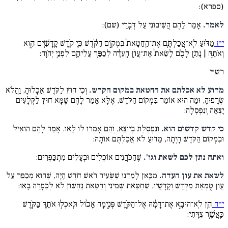
(ספרא):
לאמר.
אָמַר לָהֶם הֲשִׁיבוּנִי עַל דְּבָרַי (שם):
י״ז
מַדּ֗וּעַ לֹֽא־אֲכַלְתֶּ֤ם אֶת־הַֽחַטָּאת֙ בִּמְק֣וֹם הַקֹּ֔דֶשׁ כִּ֛י קֹ֥דֶשׁ קָֽדָשִׁ֖ים הִ֑וא
וְאֹתָ֣הּ | נָתַ֣ן לָכֶ֗ם לָשֵׂאת֙ אֶת־עֲוֹ֣ן הָֽעֵדָ֔ה לְכַפֵּ֥ר עֲלֵיהֶ֖ם לִפְנֵ֥י יְהֹוָֽה:
רש״י
מדוע לא אכלתם את החטאת במקום הקדש.
וְכִי חוּץ לַקֹּדֶשׁ אֲכָלוּהָ, וַהֲלֹא
שְׂרָפוּהָ, וּמַה הוּא אוֹמֵר בִּמְקוֹם הַקֹּדֶשׁ, אֶלָּא אָמַר לָהֶם שֶׁמָּא חוּץ לַקְּלָעִים
יָצְאָה וְנִפְסְלָה:
כי קדש קדשים הוא.
וְנִפְסֶלֶת בְּיוֹצֵא, וְהֵם אָמְרוּ לוֹ לָאו. אָמַר לָהֶם הוֹאִיל
וּבִמְקוֹם הַקֹּדֶשׁ הָיְתָה, מַדּוּעַ לֹא אֲכַלְתֶּם אוֹתָהּ:
ואתה נתן לכם לשאת וגו'.
שֶׁהַכֹּהֲנִים אוֹכְלִים וּבְעָלִים מִתְכַּפְּרִים:
לשאת את עון העדה.
מִכָּאן לָמַדְנוּ שֶׁשְּׂעִיר רֹאשׁ חֹדֶשׁ הָיָה, שֶׁהוּא מְכַפֵּר עַל
עֲוֹן טֻמְאַת מִקְדָּשׁ וְקָדָשָׁיו, שֶׁחַטַּאת שְׁמִינִי וְחַטַּאת נַחְשׁוֹן לֹא לְכַפָּרָה בָּאוּ:
י״ח
הֵ֚ן לֹֽא־הוּבָ֣א אֶת־דָּמָ֔הּ אֶל־הַקֹּ֖דֶשׁ פְּנִ֑ימָה אָכ֨וֹל תֹּֽאכְל֥וּ אֹתָ֛הּ בַּקֹּ֖דֶשׁ
כַּֽאֲשֶׁ֥ר צִוֵּֽיתִי: