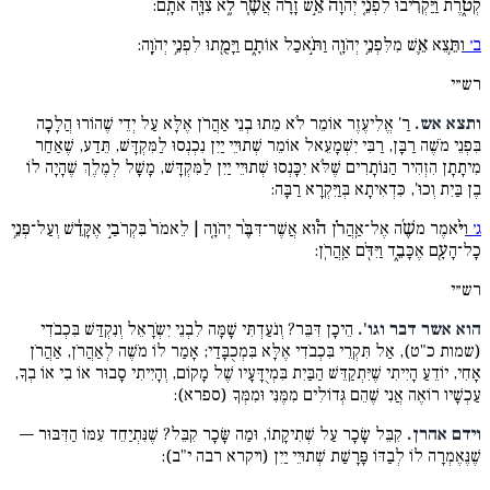
קְטֹ֑רֶת וַיַּקְרִ֜יבוּ לִפְנֵ֤י יְהֹוָה֙ אֵ֣שׁ זָרָ֔ה אֲשֶׁ֧ר לֹ֦א צִוָּ֖ה אֹתָֽם:
ב׳
וַתֵּ֥צֵא אֵ֛שׁ מִלִּפְנֵ֥י יְהֹוָ֖ה וַתֹּ֣אכַל אוֹתָ֑ם וַיָּמֻ֖תוּ לִפְנֵ֥י יְהֹוָֽה:
רש״י
ותצא אש.
רַ' אֱלִיעֶזֶר אוֹמֵר לֹא מֵתוּ בְנֵי אַהֲרֹן אֶלָּא עַל יְדֵי שֶׁהוֹרוּ הֲלָכָה
בִּפְנֵי מֹשֶׁה רַבָּן, רַבִּי יִשְׁמָעֵאל אוֹמֵר שְׁתוּיֵי יַיִן נִכְנְסוּ לַמִּקְדָּשׁ, תֵּדַע, שֶׁאַחַר
מִיתָתָן הִזְהִיר הַנּוֹתָרִים שֶׁלֹּא יִכָּנְסוּ שְׁתוּיֵי יַיִן לַמִּקְדָּשׁ, מָשָׁל לְמֶלֶךְ שֶׁהָיָה לוֹ
בֶן בַּיִת וְכוּ', כִּדְאִיתָא בְּוַיִּקְרָא רַבָּה:
ג׳
וַיֹּ֨אמֶר משֶׁ֜ה אֶל־אַֽהֲרֹ֗ן ה֩וּא אֲשֶׁר־דִּבֶּ֨ר יְהֹוָ֤ה | לֵאמֹר֙ בִּקְרֹבַ֣י אֶקָּדֵ֔שׁ וְעַל־פְּנֵ֥י
כָל־הָעָ֖ם אֶכָּבֵ֑ד וַיִּדֹּ֖ם אַֽהֲרֹֽן:
רש״י
הוא אשר דבר וגו'.
הֵיכָן דִּבֵּר? וְנֹעַדְתִּי שָׁמָּה לִבְנֵי יִשְֹרָאֵל וְנִקְדַּשׁ בִּכְבֹדִי
(שמות כ"ט), אַל תִּקְרֵי בִּכְבֹדִי אֶלָּא בִּמְכֻבָּדַי; אָמַר לוֹ מֹשֶׁה לְאַהֲרֹן, אַהֲרֹן
אָחִי, יוֹדֵעַ הָיִיתִי שֶׁיִּתְקַדֵּשׁ הַבַּיִת בִּמְיֻדָּעָיו שֶׁל מָקוֹם, וְהָיִיתִי סָבוּר אוֹ בִי אוֹ בְךָ,
עַכְשָׁיו רוֹאֶה אֲנִי שֶׁהֵם גְּדוֹלִים מִמֶּנִּי וּמִמְּךָ (ספרא):
וידם אהרן.
קִבֵּל שָׂכָר עַל שְׁתִיקָתוֹ, וּמַה שָּׂכָר קִבֵּל? שֶׁנִּתְיַחֵד עִמּוֹ הַדִּבּוּר —
שֶׁנֶּאֶמְרָה לוֹ לְבַדּוֹ פָּרָשַׁת שְׁתוּיֵי יַיִן (ויקרא רבה י"ב):