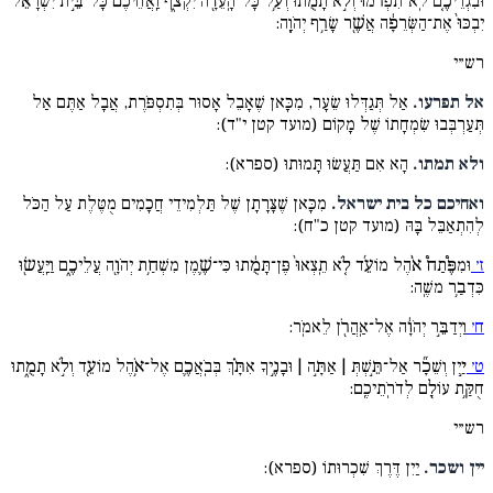
וּבִגְדֵיכֶ֤ם לֹֽא־תִפְרֹ֨מוּ֙ וְלֹ֣א תָמֻ֔תוּ וְעַ֥ל כָּל־הָֽעֵדָ֖ה יִקְצֹ֑ף וַֽאֲחֵיכֶם֙ כָּל־בֵּ֣ית יִשְׂרָאֵ֔ל
יִבְכּוּ֙ אֶת־הַשְּׂרֵפָ֔ה אֲשֶׁ֖ר שָׂרַ֥ף יְהֹוָֽה:
רש״י
אל תפרעו.
אַל תְּגַדְּלוּ שֵׂעָר, מִכָּאן שֶׁאָבֵל אָסוּר בְּתִסְפֹּרֶת, אֲבָל אַתֶּם אַל
תְּעַרְבְּבוּ שִׂמְחָתוֹ שֶׁל מָקוֹם (מועד קטן י"ד):
ולא תמתו.
הָא אִם תַּעֲשׂוּ תָּמוּתוּ (ספרא):
ואחיכם כל בית ישראל.
מִכָּאן שֶׁצָּרָתָן שֶׁל תַּלְמִידֵי חֲכָמִים מֻטֶּלֶת עַל הַכֹּל
לְהִתְאַבֵּל בָּהּ (מועד קטן כ"ח):
ז׳
וּמִפֶּ֩תַח֩ אֹ֨הֶל מוֹעֵ֜ד לֹ֤א תֵֽצְאוּ֙ פֶּן־תָּמֻ֔תוּ כִּי־שֶׁ֛מֶן מִשְׁחַ֥ת יְהֹוָ֖ה עֲלֵיכֶ֑ם וַיַּֽעֲשׂ֖וּ
כִּדְבַ֥ר משֶֽׁה:
ח׳
וַיְדַבֵּ֣ר יְהֹוָ֔ה אֶל־אַֽהֲרֹ֖ן לֵאמֹֽר:
ט׳
יַ֣יִן וְשֵׁכָ֞ר אַל־תֵּ֣שְׁתְּ | אַתָּ֣ה | וּבָנֶ֣יךָ אִתָּ֗ךְ בְּבֹֽאֲכֶ֛ם אֶל־אֹ֥הֶל מוֹעֵ֖ד וְלֹ֣א תָמֻ֑תוּ
חֻקַּ֥ת עוֹלָ֖ם לְדֹרֹֽתֵיכֶֽם:
רש״י
יין ושכר.
יַיִן דֶּרֶךְ שִׁכְרוּתוֹ (ספרא):