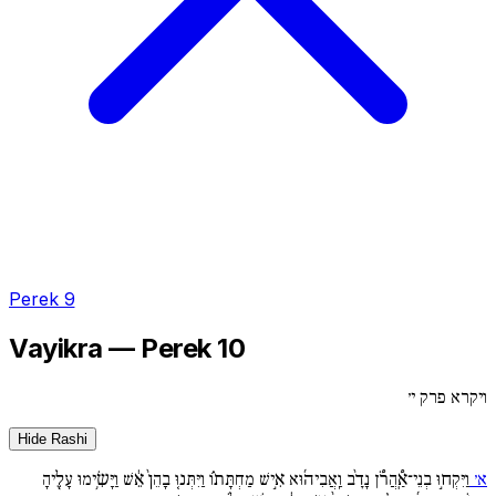
Perek 9
Vayikra — Perek 10
ויקרא פרק י׳
Hide Rashi
א׳
וַיִּקְח֣וּ בְנֵי־אַֽ֠הֲרֹ֠ן נָדָ֨ב וַֽאֲבִיה֜וּא אִ֣ישׁ מַחְתָּת֗וֹ וַיִּתְּנ֤וּ בָהֵן֙ אֵ֔שׁ וַיָּשִׂ֥ימוּ עָלֶ֖יהָ