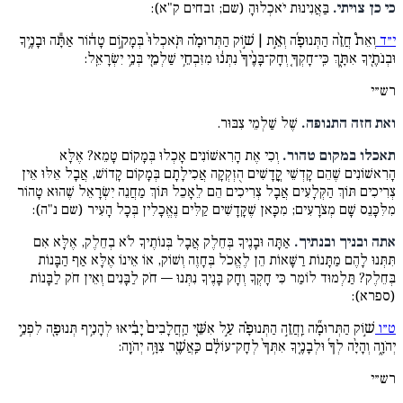
כי כן צויתי.
בַּאֲנִינוּת יֹאכְלוּהָ (שם; זבחים ק"א):
י״ד
וְאֵת֩ חֲזֵ֨ה הַתְּנוּפָ֜ה וְאֵ֣ת | שׁ֣וֹק הַתְּרוּמָ֗ה תֹּֽאכְלוּ֙ בְּמָק֣וֹם טָה֔וֹר אַתָּ֕ה וּבָנֶ֥יךָ
וּבְנֹתֶ֖יךָ אִתָּ֑ךְ כִּֽי־חָקְךָ֤ וְחָק־בָּנֶ֨יךָ֙ נִתְּנ֔וּ מִזִּבְחֵ֥י שַׁלְמֵ֖י בְּנֵ֥י יִשְׂרָאֵֽל:
רש״י
ואת חזה התנופה.
שֶׁל שַׁלְמֵי צִבּוּר.
תאכלו במקום טהור.
וְכִי אֶת הָרִאשׁוֹנִים אָכְלוּ בְּמָקוֹם טָמֵא? אֶלָּא
הָרִאשׁוֹנִים שֶׁהֵם קָדְשֵׁי קֳדָשִׁים הֻזְקְקָה אֲכִילָתָם בְּמָקוֹם קָדוֹשׁ, אֲבָל אֵלּוּ אֵין
צְרִיכִים תּוֹךְ הַקְּלָעִים אֲבָל צְרִיכִים הֵם לֵאָכֵל תּוֹךְ מַחֲנֵה יִשְׂרָאֵל שֶׁהוּא טָהוֹר
מִלִּכָּנֵס שָׁם מְצֹרָעִים; מִכָּאן שֶׁקָּדָשִׁים קַלִּים נֶאֱכָלִין בְּכָל הָעִיר (שם נ"ה):
אתה ובניך ובנתיך.
אַתָּה וּבָנֶיךָ בְּחֵלֶק אֲבָל בְּנוֹתֶיךָ לֹא בְחֵלֶק, אֶלָּא אִם
תִּתְּנוּ לָהֶם מַתָּנוֹת רַשָּׁאוֹת הֵן לֶאֱכֹל בְּחָזֶה וְשׁוֹק, אוֹ אֵינוֹ אֶלָּא אַף הַבָּנוֹת
בְּחֵלֶק? תַּלְמוּד לוֹמַר כִּי חָקְךָ וְחָק בָּנֶיךָ נִתְּנוּ — חֹק לַבָּנִים וְאֵין חֹק לַבָּנוֹת
(ספרא):
ט״ו
שׁ֣וֹק הַתְּרוּמָ֞ה וַֽחֲזֵ֣ה הַתְּנוּפָ֗ה עַ֣ל אִשֵּׁ֤י הַֽחֲלָבִים֙ יָבִ֔יאוּ לְהָנִ֥יף תְּנוּפָ֖ה לִפְנֵ֣י
יְהֹוָ֑ה וְהָיָ֨ה לְךָ֜ וּלְבָנֶ֤יךָ אִתְּךָ֙ לְחָק־עוֹלָ֔ם כַּֽאֲשֶׁ֖ר צִוָּ֥ה יְהֹוָֽה:
רש״י