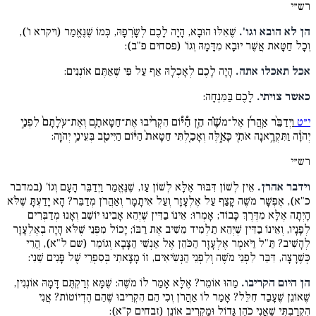
רש״י
הן לא הובא וגו'.
שֶׁאִלּוּ הוּבָא, הָיָה לָכֶם לְשָֹרְפָהּ, כְּמוֹ שֶׁנֶּאֱמַר (ויקרא ו'),
וְכָל חַטָּאת אֲשֶׁר יוּבָא מִדָּמָהּ וְגוֹ' (פסחים פ"ב):
אכל תאכלו אתה.
הָיָה לָכֶם לְאָכְלָהּ אַף עַל פִּי שֶׁאַתֶּם אוֹנְנִים:
כאשר צויתי.
לָכֶם בַּמִּנְחָה:
י״ט
וַיְדַבֵּ֨ר אַֽהֲרֹ֜ן אֶל־משֶׁ֗ה הֵ֣ן הַ֠יּ֠וֹם הִקְרִ֨יבוּ אֶת־חַטָּאתָ֤ם וְאֶת־עֹֽלָתָם֙ לִפְנֵ֣י
יְהֹוָ֔ה וַתִּקְרֶ֥אנָה אֹתִ֖י כָּאֵ֑לֶּה וְאָכַ֤לְתִּי חַטָּאת֙ הַיּ֔וֹם הַיִּיטַ֖ב בְּעֵינֵ֥י יְהֹוָֽה:
רש״י
וידבר אהרן.
אֵין לְשׁוֹן דִּבּוּר אֶלָּא לְשׁוֹן עַז, שֶׁנֶּאֱמַר וַיְדַבֵּר הָעָם וְגוֹ' (במדבר
כ"א), אֶפְשָׁר מֹשֶׁה קָצַף עַל אֶלְעָזָר וְעַל אִיתָמָר וְאַהֲרֹן מְדַבֵּר? הָא יָדַעְתָּ שֶׁלֹּא
הָיְתָה אֶלָּא מִדֶּרֶךְ כָּבוֹד; אָמְרוּ: אֵינוֹ בַדִּין שֶׁיְּהֵא אָבִינוּ יוֹשֵׁב וְאָנוּ מְדַבְּרִים
לְפָנָיו, וְאֵינוֹ בַדִּין שֶׁיְּהֵא תַלְמִיד מֵשִׁיב אֶת רַבּוֹ; יָכוֹל מִפְּנֵי שֶׁלֹּא הָיָה בְאֶלְעָזָר
לְהָשִׁיב? תַּ"ל וַיֹּאמֶר אֶלְעָזָר הַכֹּהֵן אֶל אַנְשֵׁי הַצָּבָא וְגוֹמֵר (שם ל"א), הֲרֵי
כְּשֶׁרָצָה, דִּבֵּר לִפְנֵי מֹשֶׁה וְלִפְנֵי הַנְּשִֹיאִים, זוֹ מָצָאתִי בְּסִפְרֵי שֶׁל פָּנִים שֵׁנִי:
הן היום הקריבו.
מַהוּ אוֹמֵר? אֶלָּא אָמַר לוֹ מֹשֶׁה: שֶׁמָּא זְרַקְתֶּם דָּמָהּ אוֹנְנִין,
שֶׁאוֹנֵן שֶׁעָבַד חִלֵּל? אָמַר לוֹ אַהֲרֹן וְכִי הֵם הִקְרִיבוּ שֶׁהֵם הֶדְיוֹטוֹת? אֲנִי
הִקְרַבְתִּי שֶׁאֲנִי כֹהֵן גָּדוֹל וּמַקְרִיב אוֹנֵן (זבחים ק"א):