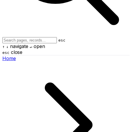
esc
navigate
open
↑
↓
↵
close
esc
Home