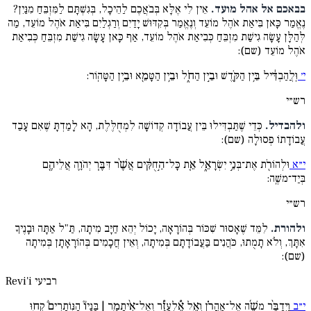
בבאכם אל אהל מועד.
אֵין לִי אֶלָּא בְּבֹאֲכֶם לַהֵיכָל, בְּגִשְׁתָּם לַמִּזְבֵּחַ מִנַּיִן?
נֶאֱמַר כָּאן בִּיאַת אֹהֶל מוֹעֵד וְנֶאֱמַר בְּקִדּוּשׁ יָדַיִם וְרַגְלַיִם בִּיאַת אֹהֶל מוֹעֵד, מַה
לְּהַלָּן עָשָׂה גִישַׁת מִזְבֵּחַ כְּבִיאַת אֹהֶל מוֹעֵד, אַף כָּאן עָשָׂה גִישַׁת מִזְבֵּחַ כְּבִיאַת
אֹהֶל מוֹעֵד (שם):
י׳
וּֽלֲהַבְדִּ֔יל בֵּ֥ין הַקֹּ֖דֶשׁ וּבֵ֣ין הַחֹ֑ל וּבֵ֥ין הַטָּמֵ֖א וּבֵ֥ין הַטָּהֽוֹר:
רש״י
ולהבדיל.
כְּדֵי שֶׁתַּבְדִּילוּ בֵּין עֲבוֹדָה קְדוֹשָׁה לִמְחֻלֶּלֶת, הָא לָמַדְתָּ שֶׁאִם עָבַד
עֲבוֹדָתוֹ פְסוּלָה (שם):
י״א
וּלְהוֹרֹ֖ת אֶת־בְּנֵ֣י יִשְׂרָאֵ֑ל אֵ֚ת כָּל־הַ֣חֻקִּ֔ים אֲשֶׁ֨ר דִּבֶּ֧ר יְהֹוָ֛ה אֲלֵיהֶ֖ם
בְּיַד־משֶֽׁה:
רש״י
ולהורת.
לִמֵּד שֶׁאָסוּר שִׁכּוֹר בְּהוֹרָאָה, יָכוֹל יְהֵא חַיָּב מִיתָה, תַּ"ל אַתָּה וּבָנֶיךָ
אִתָּךְ, וְלֹא תָמֻתוּ, כֹּהֲנִים בַּעֲבוֹדָתָם בְּמִיתָה, וְאֵין חֲכָמִים בְּהוֹרָאָתָן בְּמִיתָה
(שם):
רביעי
Revi'i
י״ב
וַיְדַבֵּ֨ר משֶׁ֜ה אֶל־אַֽהֲרֹ֗ן וְאֶ֣ל אֶ֠לְעָזָ֠ר וְאֶל־אִ֨יתָמָ֥ר | בָּנָיו֘ הַנּֽוֹתָרִים֒ קְח֣וּ