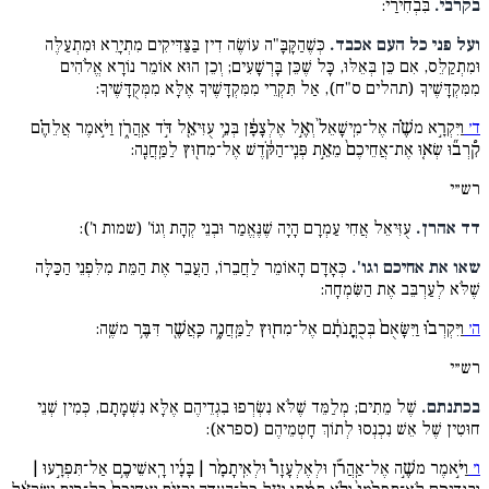
בקרבי.
בִּבְחִירַי:
ועל פני כל העם אכבד.
כְּשֶׁהַקָּבָּ"ה עוֹשֶׂה דִין בַּצַּדִּיקִים מִתְיָרֵא וּמִתְעַלֶּה
וּמִתְקַלֵּס, אִם כֵּן בְּאֵלּוּ, כָּל שֶׁכֵּן בָּרְשָׁעִים; וְכֵן הוּא אוֹמֵר נוֹרָא אֱלֹהִים
מִמִּקְדָּשֶׁיךָ (תהלים ס"ח), אַל תִּקְרֵי מִמִּקְדָּשֶׁיךָ אֶלָּא מִמְּקֻדָּשֶׁיךָ:
ד׳
וַיִּקְרָ֣א משֶׁ֗ה אֶל־מִֽישָׁאֵל֙ וְאֶ֣ל אֶלְצָפָ֔ן בְּנֵ֥י עֻזִּיאֵ֖ל דֹּ֣ד אַֽהֲרֹ֑ן וַיֹּ֣אמֶר אֲלֵהֶ֗ם
קִ֠רְב֞וּ שְׂא֤וּ אֶת־אֲחֵיכֶם֙ מֵאֵ֣ת פְּנֵֽי־הַקֹּ֔דֶשׁ אֶל־מִח֖וּץ לַמַּֽחֲנֶֽה:
רש״י
דד אהרן.
עֻזִּיאֵל אֲחִי עַמְרָם הָיָה שֶׁנֶּאֱמַר וּבְנֵי קְהָת וְגוֹ' (שמות ו'):
שאו את אחיכם וגו'.
כְּאָדָם הָאוֹמֵר לַחֲבֵרוֹ, הַעֲבֵר אֶת הַמֵּת מִלִּפְנֵי הַכַּלָּה
שֶׁלֹּא לְעַרְבֵּב אֶת הַשִּׂמְחָה:
ה׳
וַיִּקְרְב֗וּ וַיִּשָּׂאֻם֙ בְּכֻתֳּנֹתָ֔ם אֶל־מִח֖וּץ לַמַּֽחֲנֶ֑ה כַּֽאֲשֶׁ֖ר דִּבֶּ֥ר משֶֽׁה:
רש״י
בכתנתם.
שֶׁל מֵתִים; מְלַמֵּד שֶׁלֹּא נִשְׂרְפוּ בִגְדֵיהֶם אֶלָּא נִשְׁמָתָם, כְּמִין שְׁנֵי
חוּטִין שֶׁל אֵשׁ נִכְנְסוּ לְתוֹךְ חָטְמֵיהֶם (ספרא):
ו׳
וַיֹּ֣אמֶר משֶׁ֣ה אֶל־אַֽהֲרֹ֡ן וּלְאֶלְעָזָר֩ וּלְאִֽיתָמָ֨ר | בָּנָ֜יו רָֽאשֵׁיכֶ֥ם אַל־תִּפְרָ֣עוּ |