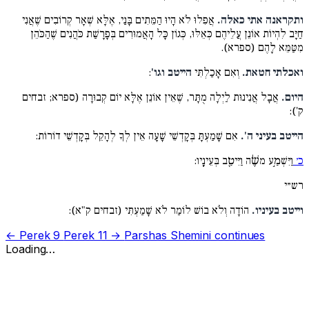
ותקראנה אתי כאלה.
אֲפִלוּ לֹא הָיוּ הַמֵּתִים בָּנַי, אֶלָּא שְׁאָר קְרוֹבִים שֶׁאֲנִי
חַיָּב לִהְיוֹת אוֹנֵן עֲלֵיהֶם כְּאֵלּוּ, כְּגוֹן כָּל הָאֲמוּרִים בְּפָרָשַׁת כֹּהֲנִים שֶׁהַכֹּהֵן
מִטַּמֵּא לָהֶם (ספרא).
ואכלתי חטאת.
וְאִם אָכַלְתִּי
הייטב וגו'
:
היום.
אֲבָל אֲנִינוּת לַיְלָה מֻתָּר, שֶׁאֵין אוֹנֵן אֶלָּא יוֹם קְבוּרָה (ספרא; זבחים
ק'):
הייטב בעיני ה'.
אִם שָׁמַעְתָּ בְּקָדְשֵׁי שָׁעָה אֵין לְךָ לְהָקֵל בְּקָדְשֵׁי דוֹרוֹת:
כ׳
וַיִּשְׁמַ֣ע משֶׁ֔ה וַיִּיטַ֖ב בְּעֵינָֽיו:
רש״י
וייטב בעיניו.
הוֹדָה וְלֹא בוֹשׁ לוֹמַר לֹא שָׁמַעְתִּי (זבחים ק"א):
← Perek 9
Perek 11 →
Parshas Shemini continues
Loading…