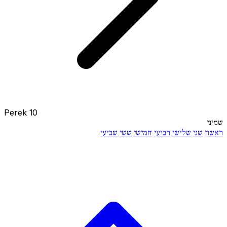
Perek 10
שמיני
ראשון
שני
שלישי
רביעי
חמישי
ששי
שביעי