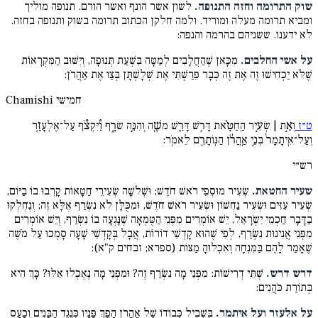
שוק התרומה וחזה התנופה.
לשון אשר הונף ואשר הורם. תנופה מוליך
ומביא תרומה מעלה ומוריד. ולמה חלקן הכתוב תרומה בשוק ותנופה בחזה.
לא ידענו. ששניהם בהרמה והנפה:
על אשי החלבים.
מִכָּאן שֶׁהַחֲלָבִים לְמַטָּה בִּשְׁעַת תְּנוּפָה, וְיִשּׁוּב הַמִּקְרָאוֹת
שֶׁלֹּא יַכְחִישׁוּ זֶה אֶת זֶה כְּבָר פֵּרַשְׁתִּי אֶת שְׁלָשְׁתָּן בְּצַו אֶת אַהֲרֹן:
חמישי
Chamishi
ט״ז
וְאֵ֣ת | שְׂעִ֣יר הַֽחַטָּ֗את דָּר֥שׁ דָּרַ֛שׁ משֶׁ֖ה וְהִנֵּ֣ה שׂרָ֑ף וַ֠יִּקְצֹ֠ף עַל־אֶלְעָזָ֤ר
וְעַל־אִֽיתָמָר֙ בְּנֵ֣י אַֽהֲרֹ֔ן הַנּֽוֹתָרִ֖ם לֵאמֹֽר:
רש״י
שעיר החטאת.
שְׂעִיר מוּסְפֵי רֹאשׁ חֹדֶשׁ; וּשְׁלֹשָׁה שְׂעִירֵי חַטָּאוֹת קָרְבוּ בוֹ בַיּוֹם,
שְׂעִיר עִזִּים וּשְׂעִיר נַחְשׁוֹן וּשְׂעִיר רֹאשׁ חֹדֶשׁ, וּמִכֻּלָּן לֹא נִשְׂרַף אֶלָּא זֶה; וְנֶחְלְקוּ
בַדָּבָר חַכְמֵי יִשְֹרָאֵל, יֵשׁ אוֹמְרִים מִפְּנֵי הַטֻּמְאָה שֶׁנָּגְעָה בוֹ נִשְׂרַף, וְיֵשׁ אוֹמְרִים
מִפְּנֵי אֲנִינוּת נִשְׂרַף, לְפִי שֶׁהוּא קָדְשֵׁי דוֹרוֹת, אֲבָל בְּקָדְשֵׁי שָׁעָה סָמְכוּ עַל מֹשֶׁה
שֶׁאָמַר לָהֶם בַּמִּנְחָה וְאִכְלוּהָ מַצּוֹת (ספרא; זבחים ק"א):
דרש דרש.
שְׁתֵּי דְרִישׁוֹת: מִפְּנֵי מָה נִשְׂרַף זֶה? וּמִפְּנֵי מָה נֶאֶכְלוּ אֵלּוּ? כָּךְ הִיא
בְּתוֹרַת כֹּהֲנִים:
על אלעזר ועל איתמר.
בִּשְׁבִיל כְּבוֹדוֹ שֶׁל אַהֲרֹן הָפַךְ פָּנָיו כְּנֶגֶד הַבָּנִים וְכָעַס