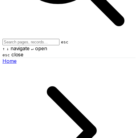
esc
navigate
open
↑
↓
↵
close
esc
Home