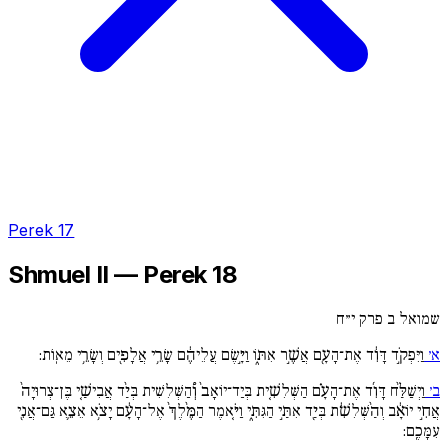
Perek 17
Shmuel II — Perek 18
שמואל ב פרק י״ח
א׳
וַיִּפְקֹ֣ד דָּוִ֔ד אֶת־הָעָ֖ם אֲשֶׁ֣ר אִתּ֑וֹ וַיָּ֣שֶׂם עֲלֵיהֶ֔ם שָׂרֵ֥י אֲלָפִ֖ים וְשָׂרֵ֥י מֵאֽוֹת:
ב׳
וַיְשַׁלַּ֨ח דָּוִ֜ד אֶת־הָעָ֗ם הַשְּׁלִשִׁ֚ית בְּיַד־יוֹאָב֙ וְ֠הַשְּׁלִשִׁית בְּיַ֨ד אֲבִישַׁ֚י בֶּן־צְרוּיָה֙
אֲחִ֣י יוֹאָ֔ב וְהַ֨שְּׁלִשִׁ֔ת בְּיַ֖ד אִתַּ֣י הַגִּתִּ֑י וַיֹּ֚אמֶר הַמֶּ֙לֶךְ֙ אֶל־הָעָ֔ם יָצֹ֥א אֵצֵ֛א גַּם־אֲנִ֖י
עִמָּכֶֽם: