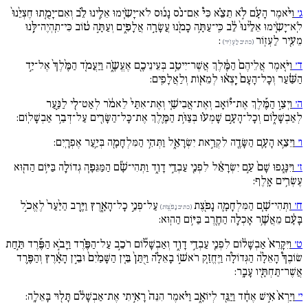
ג׳
וַיֹּ֨אמֶר הָעָ֜ם לֹ֣א תֵצֵ֗א כִּי֩ אִם־נֹ֨ס נָנ֜וּס לֹא־יָשִֹ֧ימוּ אֵלֵ֣ינוּ לֵ֗ב וְאִם־יָמֻ֚תוּ חֶצְיֵ֙נוּ֙
לֹֽא־יָשִֹ֚ימוּ אֵלֵ֙ינוּ֙ לֵ֔ב כִּֽי־עַתָּ֥ה כָמֹ֖נוּ עֲשָׂרָ֣ה אֲלָפִ֑ים וְעַתָּ֣ה ט֔וֹב כִּי־תִֽהְיֶה־לָּ֥נוּ
מֵעִ֖יר לַעְזֽוֹר
:
(כתיב לַעְזֹֽיר)
ד׳
וַיֹּ֚אמֶר אֲלֵיהֶם֙ הַמֶּ֔לֶךְ אֲשֶׁר־יִיטַ֥ב בְּעֵינֵיכֶ֖ם אֶעֱשֶֹ֑ה וַיַּעֲמֹ֚ד הַמֶּ֙לֶךְ֙ אֶל־יַ֣ד
הַשַּׁ֔עַר וְכָל־הָעָם֙ יָֽצְא֔וּ לְמֵא֖וֹת וְלַאֲלָפִֽים:
ה׳
וַיְצַ֣ו הַמֶּ֡לֶךְ אֶת־י֠וֹאָב וְאֶת־אֲבִישַׁ֚י וְאֶת־אִתַּי֙ לֵאמֹ֔ר לְאַט־לִ֖י לַנַּ֣עַר
לְאַבְשָׁל֑וֹם וְכָל־הָעָ֣ם שָׁמְע֗וּ בְּצַוֹּ֥ת הַמֶּ֛לֶךְ אֶת־כָּל־הַשָּׂרִ֖ים עַל־דְּבַ֥ר אַבְשָׁלֽוֹם:
ו׳
וַיֵּצֵ֥א הָעָ֛ם הַשָּׂדֶ֖ה לִקְרַ֣את יִשְׂרָאֵ֑ל וַתְּהִ֥י הַמִּלְחָמָ֖ה בְּיַ֥עַר אֶפְרָֽיִם:
ז׳
וַיִּנָּ֚גְפוּ שָׁם֙ עַ֣ם יִשְׂרָאֵ֔ל לִפְנֵ֖י עַבְדֵ֣י דָוִ֑ד וַתְּהִי־שָׁ֞ם הַמַּגֵּפָ֧ה גְדוֹלָ֛ה בַּיּ֥וֹם הַה֖וּא
עֶשְׂרִ֥ים אָֽלֶף:
ח׳
וַתְּהִי־שָׁ֧ם הַמִּלְחָמָ֛ה נָפֹ֖צֶת
עַל־פְּנֵ֣י כָל־הָאָ֑רֶץ וַיֶּ֚רֶב הַיַּ֙עַר֙ לֶאֱכֹ֣ל
(כתיב נָפֹ֖צֶות)
בָּעָ֔ם מֵאֲשֶׁ֥ר אָכְלָ֛ה הַחֶ֖רֶב בַּיּ֥וֹם הַהֽוּא:
ט׳
וַיִּקָּרֵא֙ אַבְשָׁל֔וֹם לִפְנֵ֖י עַבְדֵ֣י דָוִ֑ד וְאַבְשָׁל֞וֹם רֹכֵ֣ב עַל־הַפֶּ֗רֶד וַיָּבֹ֣א הַפֶּ֡רֶד תַּ֣חַת
שׂוֹבֶךְ֩ הָאֵלָ֨ה הַגְּדוֹלָ֜ה וַיֶּחֱזַ֧ק רֹאשׁ֣וֹ בָאֵלָ֗ה וַיֻּתַּן֙ בֵּ֚ין הַשָּׁמַ֙יִם֙ וּבֵ֣ין הָאָ֔רֶץ וְהַפֶּ֥רֶד
אֲשֶׁר־תַּחְתָּ֖יו עָבָֽר:
י׳
וַיַּרְא֙ אִ֣ישׁ אֶחָ֔ד וַיַּגֵּ֖ד לְיוֹאָ֑ב וַיֹּ֗אמֶר הִנֵּה֙ רָאִ֣יתִי אֶת־אַבְשָׁלֹ֔ם תָּל֖וּי בָּאֵלָֽה: