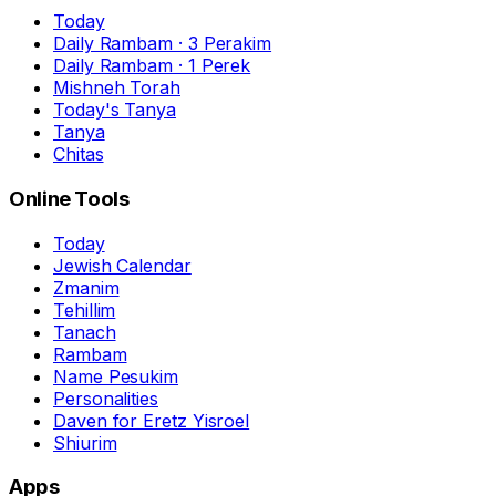
Today
Daily Rambam · 3 Perakim
Daily Rambam · 1 Perek
Mishneh Torah
Today's Tanya
Tanya
Chitas
Online Tools
Today
Jewish Calendar
Zmanim
Tehillim
Tanach
Rambam
Name Pesukim
Personalities
Daven for Eretz Yisroel
Shiurim
Apps