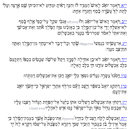
י״א
וַיֹּ֣אמֶר יוֹאָ֗ב לָאִישׁ֙ הַמַּגִּ֣יד ל֔וֹ וְהִנֵּ֣ה רָאִ֔יתָ וּמַדּ֛וּעַ לֹֽא־הִכִּית֥וֹ שָׁ֖ם אָ֑רְצָה וְעָלַ֗י
לָ֚תֶת לְךָ֙ עֲשָֹ֣רָה כֶ֔סֶף וַחֲגֹרָ֖ה אֶחָֽת:
י״ב
וַיֹּ֚אמֶר הָאִישׁ֙ אֶל־יוֹאָ֔ב וְל֨וּ
אָנֹכִ֜י שֹׁקֵ֚ל עַל־כַּפַּי֙ אֶ֣לֶף כֶּ֔סֶף
(כתיב וְלֻ֨א)
לֹֽא־אֶשְׁלַ֥ח יָדִ֖י אֶל־בֶּן־הַמֶּ֑לֶךְ כִּ֣י בְאָזְנֵ֜ינוּ צִוָּ֣ה הַמֶּ֗לֶךְ אֹ֠תְךָ וְאֶת־אֲבִישַׁ֚י
וְאֶת־אִתַּי֙ לֵאמֹ֔ר שִׁמְרוּ־מִ֕י בַּנַּ֖עַר בְּאַבְשָׁלֽוֹם:
י״ג
אֽוֹ־עָשִֹ֚יתִי בְנַפְשִׁי֙
שֶׁ֔קֶר וְכָל־דָּבָ֖ר לֹא־יִכָּחֵ֣ד מִן־הַמֶּ֑לֶךְ וְאַתָּ֖ה
(כתיב בְנַפְשִׁו֙)
תִּתְיַצֵּ֥ב מִנֶּֽגֶד:
י״ד
וַיֹּ֣אמֶר יוֹאָ֔ב לֹא־כֵ֖ן אֹחִ֣ילָה לְפָנֶ֑יךָ וַיִּקַּח֩ שְׁלשָׁ֨ה שְׁבָטִ֜ים בְּכַפּ֗וֹ וַיִּתְקָעֵם֙
בְּלֵ֣ב אַבְשָׁל֔וֹם עוֹדֶ֥נּוּ חַ֖י בְּלֵ֥ב הָאֵלָֽה:
ט״ו
וַיָּסֹ֙בּוּ֙ עֲשָׂרָ֣ה נְעָרִ֔ים נֹשְׂאֵ֖י כְּלֵ֣י יוֹאָ֑ב וַיַּכּ֥וּ אֶת־אַבְשָׁל֖וֹם וַיְמִתֻֽהוּ:
ט״ז
וַיִּתְקַ֚ע יוֹאָב֙ בַּשֹּׁפָ֔ר וַיָּ֣שָׁב הָעָ֔ם מִרְדֹ֖ף אַחֲרֵ֣י יִשְׂרָאֵ֑ל כִּֽי־חָשַֹ֥ךְ יוֹאָ֖ב
אֶת־הָעָֽם:
י״ז
וַיִּקְח֣וּ אֶת־אַבְשָׁל֗וֹם וַיַּשְׁלִ֨יכוּ אֹת֚וֹ בַיַּ֙עַר֙ אֶל־הַפַּ֣חַת הַגָּד֔וֹל וַיַּצִּ֧בוּ עָלָ֛יו
גַּל־אֲבָנִ֖ים גָּד֣וֹל מְאֹ֑ד וְכָל־יִשְׂרָאֵ֔ל נָ֖סוּ אִ֥ישׁ לְאֹהָלָֽיו
:
(כתיב לְאֹהָלָֽו)
י״ח
וְאַבְשָׁלֹ֣ם לָקַ֗ח וַיַּצֶּב־ל֚וֹ בְחַיָּיו֙
אֶת־מַצֶּ֙בֶת֙ אֲשֶׁ֣ר בְּעֵֽמֶק־הַמֶּ֔לֶךְ כִּ֚י
(כתיב בְחַיָּו֙)
אָמַר֙ אֵֽין־לִ֣י בֵ֔ן בַּעֲב֖וּר הַזְכִּ֣יר שְׁמִ֑י וַיִּקְרָ֚א לַמַּצֶּ֙בֶת֙ עַל־שְׁמ֔וֹ וַיִּקָּ֚רֵא לָהּ֙ יַ֣ד