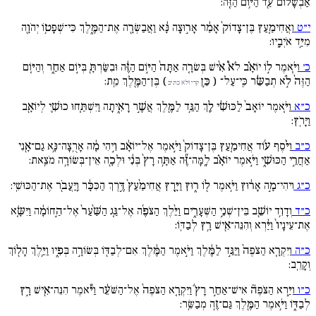
אַבְשָׁל֔וֹם עַ֖ד הַיּ֥וֹם הַזֶּֽה:
י״ט
וַאֲחִימַ֚עַץ בֶּן־צָדוֹק֙ אָמַ֔ר אָר֣וּצָה נָּ֔א וַאֲבַשְּׂרָ֖ה אֶת־הַמֶּ֑לֶךְ כִּי־שְׁפָט֥וֹ יְהֹוָ֖ה
מִיַּ֥ד אֹיְבָֽיו:
כ׳
וַיֹּ֧אמֶר ל֣וֹ יוֹאָ֗ב לֹא֩ אִ֨ישׁ בְּשׂרָ֚ה אַתָּה֙ הַיּ֣וֹם הַזֶּ֔ה וּבִשַּׂרְתָּ֖ בְּי֣וֹם אַחֵ֑ר וְהַיּ֚וֹם
הַזֶּה֙ לֹ֣א תְבַשֵּׂ֔ר כִּֽי־עַל־ ( כֵּ֥ן
) בֶּן־הַמֶּ֖לֶךְ מֵֽת:
קרי ולא כתיב
כ״א
וַיֹּ֚אמֶר יוֹאָב֙ לַכּוּשִׁ֔י לֵ֛ךְ הַגֵּ֥ד לַמֶּ֖לֶךְ אֲשֶׁ֣ר רָאִ֑יתָה וַיִּשְׁתַּ֧חוּ כוּשִׁ֛י לְיוֹאָ֖ב
וַיָּרֹֽץ:
כ״ב
וַיֹּ֨סֶף ע֜וֹד אֲחִימַ֚עַץ בֶּן־צָדוֹק֙ וַיֹּ֣אמֶר אֶל־יוֹאָ֔ב וִ֣יהִי מָ֔ה אָרֻֽצָה־נָּ֥א גַם־אָ֖נִי
אַחֲרֵ֣י הַכּוּשִׁ֑י וַיֹּ֣אמֶר יוֹאָ֗ב לָֽמָּה־זֶּ֞ה אַתָּ֥ה רָץ֙ בְּנִ֔י וּלְכָ֖ה אֵין־בְּשׂוֹרָ֥ה מֹצֵֽאת:
כ״ג
וִיהִי־מָ֣ה אָר֔וּץ וַיֹּ֥אמֶר ל֖וֹ ר֑וּץ וַיָּ֚רָץ אֲחִימַ֙עַץ֙ דֶּ֣רֶךְ הַכִּכָּ֔ר וַֽיַּעֲבֹ֖ר אֶת־הַכּוּשִֽׁי:
כ״ד
וְדָוִ֥ד יוֹשֵׁ֖ב בֵּין־שְׁנֵ֣י הַשְּׁעָרִ֑ים וַיֵּ֨לֶךְ הַצֹּפֶ֜ה אֶל־גַּ֚ג הַשַּׁ֙עַר֙ אֶל־הַ֣חוֹמָ֔ה וַיִּשָּׂ֚א
אֶת־עֵינָיו֙ וַיַּ֔רְא וְהִנֵּה־אִ֖ישׁ רָ֥ץ לְבַדּֽוֹ:
כ״ה
וַיִּקְרָ֚א הַצֹּפֶה֙ וַיַּגֵּ֣ד לַמֶּ֔לֶךְ וַיֹּ֣אמֶר הַמֶּ֔לֶךְ אִם־לְבַדּ֖וֹ בְּשׂוֹרָ֣ה בְּפִ֑יו וַיֵּ֥לֶךְ הָל֖וֹךְ
וְקָרֵֽב:
כ״ו
וַיַּ֣רְא הַצֹּפֶה֘ אִישׁ־אַחֵ֣ר רָץ֒ וַיִּקְרָ֚א הַצֹּפֶה֙ אֶל־הַשֹּׁעֵ֔ר וַיֹּ֕אמֶר הִנֵּה־אִ֖ישׁ רָ֣ץ
לְבַדּ֑וֹ וַיֹּ֥אמֶר הַמֶּ֖לֶךְ גַּם־זֶ֥ה מְבַשֵּֽׂר: