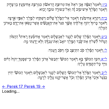
כ״ז
וַיֹּ֙אמֶר֙ הַצֹּפֶ֔ה אֲנִ֚י רֹאֶה֙ אֶת־מְרוּצַ֣ת הָרִאשׁ֔וֹן כִּמְרֻצַ֖ת אֲחִימַ֣עַץ בֶּן־צָד֑וֹק
וַיֹּ֚אמֶר הַמֶּ֙לֶךְ֙ אִֽישׁ־ט֣וֹב זֶ֔ה וְאֶל־בְּשׂוֹרָ֥ה טוֹבָ֖ה יָבֽוֹא:
כ״ח
וַיִּקְרָ֣א אֲחִימַ֗עַץ וַיֹּ֚אמֶר אֶל־הַמֶּ֙לֶךְ֙ שָׁל֔וֹם וַיִּשְׁתַּ֧חוּ לַמֶּ֛לֶךְ לְאַפָּ֖יו אָ֑רְצָה
וַיֹּ֗אמֶר בָּרוּךְ֙ יְהֹוָ֣ה אֱלֹהֶ֔יךָ אֲשֶׁ֚ר סִגַּר֙ אֶת־הָ֣אֲנָשִׁ֔ים אֲשֶׁר־נָשְׂא֥וּ אֶת־יָדָ֖ם בַּֽאדֹנִ֥י
הַמֶּֽלֶךְ:
כ״ט
וַיֹּ֣אמֶר הַמֶּ֔לֶךְ שָׁל֥וֹם לַנַּ֖עַר לְאַבְשָׁל֑וֹם וַיֹּ֣אמֶר אֲחִימַ֡עַץ רָאִיתִי֩ הֶהָמ֨וֹן
הַגָּד֜וֹל לִ֠שְׁלֹחַ אֶת־עֶ֨בֶד הַמֶּ֚לֶךְ יוֹאָב֙ וְאֶת־עַבְדֶּ֔ךָ וְלֹ֥א יָדַ֖עְתִּי מָֽה:
ל׳
וַיֹּ֣אמֶר הַמֶּ֔לֶךְ סֹ֖ב הִתְיַצֵּ֣ב כֹּ֑ה וַיִּסֹּ֖ב וַֽיַּעֲמֹֽד:
ל״א
וְהִנֵּ֥ה הַכּוּשִׁ֖י בָּ֑א וַיֹּ֣אמֶר הַכּוּשִׁ֗י יִתְבַּשֵּׂר֙ אֲדֹנִ֣י הַמֶּ֔לֶךְ כִּֽי־שְׁפָטְךָ֚ יְהֹוָה֙ הַיּ֔וֹם
מִיַּ֖ד כָּל־הַקָּמִ֥ים עָלֶֽיךָ:
ל״ב
וַיֹּ֚אמֶר הַמֶּ֙לֶךְ֙ אֶל־הַכּוּשִׁ֔י הֲשָׁל֥וֹם לַנַּ֖עַר לְאַבְשָׁל֑וֹם וַיֹּ֣אמֶר הַכּוּשִׁ֗י יִהְי֚וּ
כַנַּ֙עַר֙ אֹֽיְבֵי֙ אֲדֹנִ֣י הַמֶּ֔לֶךְ וְכֹ֛ל אֲשֶׁר־קָ֥מוּ עָלֶ֖יךָ לְרָעָֽה:
← Perek 17
Perek 19 →
Loading…