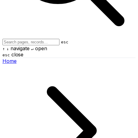
esc
navigate
open
↑
↓
↵
close
esc
Home