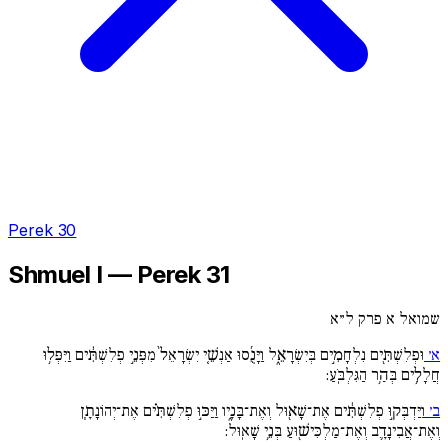
Perek 30
Shmuel I — Perek 31
שמואל א פרק ל״א
א׳
וּפְלִשְׁתִּ֖ים נִלְחָמִ֣ים בְּיִשְׂרָאֵ֑ל וַיָּנֻ֜סוּ אַנְשֵׁ֚י יִשְׂרָאֵל֙ מִפְּנֵ֣י פְלִשְׁתִּ֔ים וַיִּפְּל֥וּ
חֲלָלִ֥ים בְּהַ֥ר הַגִּלְבֹּֽעַ:
ב׳
וַיַּדְבְּק֣וּ פְלִשְׁתִּ֔ים אֶת־שָׁא֖וּל וְאֶת־בָּנָ֑יו וַיַּכּ֣וּ פְלִשְׁתִּ֗ים אֶת־יְהוֹנָתָ֧ן
וְאֶת־אֲבִינָדָ֛ב וְאֶת־מַלְכִּישׁ֖וּעַ בְּנֵ֥י שָׁאֽוּל: