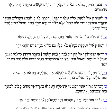
ג׳
וַתִּכְבַּ֚ד הַמִּלְחָמָה֙ אֶל־שָׁא֔וּל וַיִּמְצָאֻ֥הוּ הַמּוֹרִ֖ים אֲנָשִׁ֣ים בַּקָּ֑שֶׁת וַיָּ֥חֶל מְאֹ֖ד
מֵהַמּוֹרִֽים:
ד׳
וַיֹּ֣אמֶר שָׁאוּל֩ לְנֹשֵֹ֨א כֵלָ֜יו שְׁלֹ֥ף חַרְבְּךָ֣ | וְדָקְרֵ֣נִי בָ֗הּ פֶּן־יָ֠בוֹאוּ הָעֲרֵלִ֨ים הָאֵ֚לֶּה
וּדְקָרֻ֙נִי֙ וְהִתְעַלְּלוּ־בִ֔י וְלֹ֚א אָבָה֙ נֹשֵֹ֣א כֵלָ֔יו כִּ֥י יָרֵ֖א מְאֹ֑ד וַיִּקַּ֚ח שָׁאוּל֙ אֶת־הַחֶ֔רֶב
וַיִּפֹּ֖ל עָלֶֽיהָ:
ה׳
וַיַּ֥רְא נֹשֵֹֽא־כֵלָ֖יו כִּ֣י מֵ֣ת שָׁא֑וּל וַיִּפֹּ֥ל גַּם־ה֛וּא עַל־חַרְבּ֥וֹ וַיָּ֥מָת עִמּֽוֹ:
ו׳
וַיָּ֣מָת שָׁא֡וּל וּשְׁל֣שֶׁת בָּנָיו֩ וְנֹשֵֹ֨א כֵלָ֜יו גַּ֧ם כָּל־אֲנָשָׁ֛יו בַּיּ֥וֹם הַה֖וּא יַחְדָּֽו:
ז׳
וַיִּרְא֣וּ אַנְשֵֽׁי־יִ֠שְׂרָאֵל אֲשֶׁר־בְּעֵ֨בֶר הָעֵ֜מֶק וַאֲשֶׁ֣ר | בְּעֵ֣בֶר הַיַּרְדֵּ֗ן כִּֽי־נָ֙סוּ֙ אַנְשֵׁ֣י
יִשְׂרָאֵ֔ל וְכִי־מֵ֖תוּ שָׁא֣וּל וּבָנָ֑יו וַיַּעַזְב֚וּ אֶת־הֶֽעָרִים֙ וַיָּנֻ֔סוּ וַיָּבֹ֣אוּ פְלִשְׁתִּ֔ים וַיֵּֽשְׁב֖וּ
בָּהֶֽן:
ח׳
וַֽיְהִי֙ מִֽמָּחֳרָ֔ת וַיָּבֹ֣אוּ פְלִשְׁתִּ֔ים לְפַשֵּׁ֖ט אֶת־הַחֲלָלִ֑ים וַֽיִּמְצְא֚וּ אֶת־שָׁאוּל֙
וְאֶת־שְׁל֣שֶׁת בָּנָ֔יו נֹפְלִ֖ים בְּהַ֥ר הַגִּלְבֹּֽעַ:
ט׳
וַֽיִּכְרְתוּ֙ אֶת־רֹאשׁ֔וֹ וַיַּפְשִׁ֖טוּ אֶת־כֵּלָ֑יו וַיְשַׁלְּח֨וּ בְאֶֽרֶץ־פְּלִשְׁתִּ֜ים סָבִ֗יב לְבַשֵּׂ֛ר
בֵּ֥ית עֲצַבֵּיהֶ֖ם וְאֶת־הָעָֽם:
י׳
וַיָּשִֹ֙ימוּ֙ אֶת־כֵּלָ֔יו בֵּ֖ית עַשְׁתָּר֑וֹת וְאֶת־גְּוִיָּתוֹ֙ תָּקְע֔וּ בְּחוֹמַ֖ת בֵּ֥ית שָֽׁן:
י״א
וַיִּשְׁמְע֣וּ אֵלָ֔יו ישְׁבֵ֖י יָבֵ֣ישׁ גִּלְעָ֑ד אֵ֛ת אֲשֶׁר־עָשֹ֥וּ פְלִשְׁתִּ֖ים לְשָׁאֽוּל: