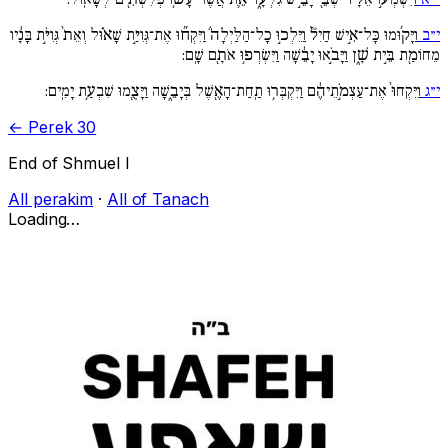
י״ב
וַיָּק֜וּמוּ כָּל־אִ֣ישׁ חַיִל֘ וַיֵּלְכ֣וּ כָל־הַלַּיְלָה֒ וַיִּקְח֞וּ אֶת־גְּוִיַּ֣ת שָׁא֗וּל וְאֵת֙ גְּוִיֹּ֣ת בָּנָ֔יו
מֵחוֹמַ֖ת בֵּ֣ית שָׁ֑ן וַיָּבֹ֣אוּ יָבֵ֔שָׁה וַיִּשְׂרְפ֥וּ אֹתָ֖ם שָֽׁם:
י״ג
וַיִּקְחוּ֙ אֶת־עַצְמֹ֣תֵיהֶ֔ם וַיִּקְבְּר֥וּ תַֽחַת־הָאֶ֖שֶׁל בְּיָבֵ֑שָׁה וַיָּצֻ֖מוּ שִׁבְעַ֥ת יָמִֽים:
← Perek 30
End of Shmuel I
All perakim
·
All of Tanach
Loading…