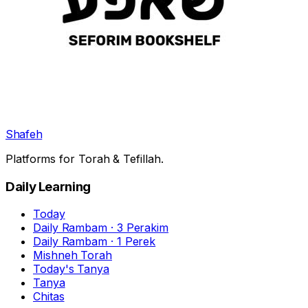
Shafeh
Platforms for Torah & Tefillah.
Daily Learning
Today
Daily Rambam · 3 Perakim
Daily Rambam · 1 Perek
Mishneh Torah
Today's Tanya
Tanya
Chitas