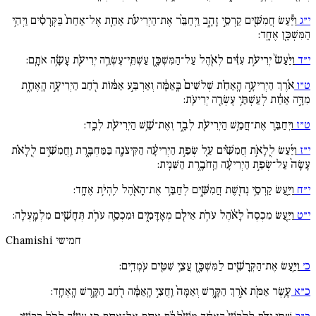
י״ג
וַיַּ֕עַשׂ חֲמִשִּׁ֖ים קַרְסֵ֣י זָהָ֑ב וַיְחַבֵּ֨ר אֶת־הַיְרִיעֹ֜ת אַחַ֤ת אֶל־אַחַת֙ בַּקְּרָסִ֔ים וַיְהִ֥י
הַמִּשְׁכָּ֖ן אֶחָֽד:
י״ד
וַיַּ֨עַשׂ֙ יְרִיעֹ֣ת עִזִּ֔ים לְאֹ֖הֶל עַל־הַמִּשְׁכָּ֑ן עַשְׁתֵּֽי־עֶשְׂרֵ֥ה יְרִיעֹ֖ת עָשָׂ֥ה אֹתָֽם:
ט״ו
אֹ֜רֶךְ הַיְרִיעָ֣ה הָֽאַחַ֗ת שְׁלשִׁים֙ בָּֽאַמָּ֔ה וְאַרְבַּ֣ע אַמּ֔וֹת רֹ֖חַב הַיְרִיעָ֣ה הָֽאֶחָ֑ת
מִדָּ֣ה אַחַ֔ת לְעַשְׁתֵּ֥י עֶשְׂרֵ֖ה יְרִיעֹֽת:
ט״ז
וַיְחַבֵּ֛ר אֶת־חֲמֵ֥שׁ הַיְרִיעֹ֖ת לְבָ֑ד וְאֶת־שֵׁ֥שׁ הַיְרִיעֹ֖ת לְבָֽד:
י״ז
וַיַּ֜עַשׂ לֻֽלָאֹ֣ת חֲמִשִּׁ֗ים עַ֚ל שְׂפַ֣ת הַיְרִיעָ֔ה הַקִּֽיצֹנָ֖ה בַּמַּחְבָּ֑רֶת וַֽחֲמִשִּׁ֣ים לֻֽלָאֹ֗ת
עָשָׂה֙ עַל־שְׂפַ֣ת הַיְרִיעָ֔ה הַֽחֹבֶ֖רֶת הַשֵּׁנִֽית:
י״ח
וַיַּ֛עַשׂ קַרְסֵ֥י נְח֖שֶׁת חֲמִשִּׁ֑ים לְחַבֵּ֥ר אֶת־הָאֹ֖הֶל לִֽהְיֹ֥ת אֶחָֽד:
י״ט
וַיַּ֤עַשׂ מִכְסֶה֙ לָאֹ֔הֶל עֹרֹ֥ת אֵילִ֖ם מְאָדָּמִ֑ים וּמִכְסֵ֛ה עֹרֹ֥ת תְּחָשִׁ֖ים מִלְמָֽעְלָה:
חמישי
Chamishi
כ׳
וַיַּ֥עַשׂ אֶת־הַקְּרָשִׁ֖ים לַמִּשְׁכָּ֑ן עֲצֵ֥י שִׁטִּ֖ים עֹֽמְדִֽים:
כ״א
עֶ֥שֶׂר אַמֹּ֖ת אֹ֣רֶךְ הַקָּ֑רֶשׁ וְאַמָּה֙ וַֽחֲצִ֣י הָֽאַמָּ֔ה רֹ֖חַב הַקֶּ֥רֶשׁ הָֽאֶחָֽד: