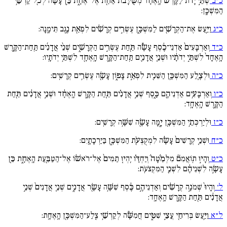
כ״ב
שְׁתֵּ֣י יָדֹ֗ת לַקֶּ֨רֶשׁ֙ הָֽאֶחָ֔ד מְשֻׁ֨לָּבֹ֔ת אַחַ֖ת אֶל־אֶחָ֑ת כֵּ֣ן עָשָׂ֔ה לְכֹ֖ל קַרְשֵׁ֥י
הַמִּשְׁכָּֽן:
כ״ג
וַיַּ֥עַשׂ אֶת־הַקְּרָשִׁ֖ים לַמִּשְׁכָּ֑ן עֶשְׂרִ֣ים קְרָשִׁ֔ים לִפְאַ֖ת נֶ֥גֶב תֵּימָֽנָה:
כ״ד
וְאַרְבָּעִים֙ אַדְנֵי־כֶ֔סֶף עָשָׂ֕ה תַּ֖חַת עֶשְׂרִ֣ים הַקְּרָשִׁ֑ים שְׁנֵ֨י אֲדָנִ֜ים תַּֽחַת־הַקֶּ֤רֶשׁ
הָֽאֶחָד֙ לִשְׁתֵּ֣י יְדֹתָ֔יו וּשְׁנֵ֧י אֲדָנִ֛ים תַּֽחַת־הַקֶּ֥רֶשׁ הָֽאֶחָ֖ד לִשְׁתֵּ֥י יְדֹתָֽיו:
כ״ה
וּלְצֶ֧לַע הַמִּשְׁכָּ֛ן הַשֵּׁנִ֖ית לִפְאַ֣ת צָפ֑וֹן עָשָׂ֖ה עֶשְׂרִ֥ים קְרָשִֽׁים:
כ״ו
וְאַרְבָּעִ֥ים אַדְנֵיהֶ֖ם כָּ֑סֶף שְׁנֵ֣י אֲדָנִ֗ים תַּ֚חַת הַקֶּ֣רֶשׁ הָֽאֶחָ֔ד וּשְׁנֵ֣י אֲדָנִ֔ים תַּ֖חַת
הַקֶּ֥רֶשׁ הָֽאֶחָֽד:
כ״ז
וּלְיַרְכְּתֵ֥י הַמִּשְׁכָּ֖ן יָ֑מָּה עָשָׂ֖ה שִׁשָּׁ֥ה קְרָשִֽׁים:
כ״ח
וּשְׁנֵ֤י קְרָשִׁים֙ עָשָׂ֔ה לִמְקֻצְעֹ֖ת הַמִּשְׁכָּ֑ן בַּיַּרְכָתָֽיִם:
כ״ט
וְהָי֣וּ תֽוֹאֲמִם֘ מִלְּמַ֒טָּה֒ וְיַחְדָּ֗ו יִֽהְי֤וּ תַמִּים֙ אֶל־רֹאשׁ֔וֹ אֶל־הַטַּבַּ֖עַת הָֽאֶחָ֑ת כֵּ֚ן
עָשָׂ֣ה לִשְׁנֵיהֶ֔ם לִשְׁנֵ֖י הַמִּקְצֹעֹֽת:
ל׳
וְהָיוּ֙ שְׁמֹנָ֣ה קְרָשִׁ֔ים וְאַדְנֵיהֶ֣ם כֶּ֔סֶף שִׁשָּׁ֥ה עָשָׂ֖ר אֲדָנִ֑ים שְׁנֵ֤י אֲדָנִים֙ שְׁנֵ֣י
אֲדָנִ֔ים תַּ֖חַת הַקֶּ֥רֶשׁ הָֽאֶחָֽד:
ל״א
וַיַּ֥עַשׂ בְּרִיחֵ֖י עֲצֵ֣י שִׁטִּ֑ים חֲמִשָּׁ֕ה לְקַרְשֵׁ֥י צֶֽלַע־הַמִּשְׁכָּ֖ן הָֽאֶחָֽת: