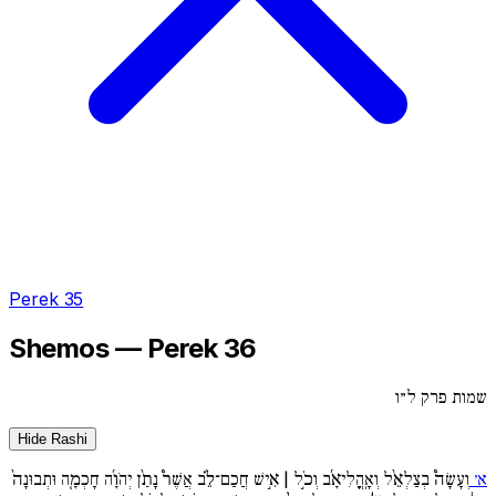
Perek 35
Shemos — Perek 36
שמות פרק ל״ו
Hide Rashi
א׳
וְעָשָׂה֩ בְצַלְאֵ֨ל וְאָֽהֳלִיאָ֜ב וְכֹ֣ל | אִ֣ישׁ חֲכַם־לֵ֗ב אֲשֶׁר֩ נָתַ֨ן יְהֹוָ֜ה חָכְמָ֤ה וּתְבוּנָה֙