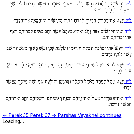
ל״ב
וַֽחֲמִשָּׁ֣ה בְרִיחִ֔ם לְקַרְשֵׁ֥י צֶֽלַע־הַמִּשְׁכָּ֖ן הַשֵּׁנִ֑ית וַֽחֲמִשָּׁ֤ה בְרִיחִם֙ לְקַרְשֵׁ֣י
הַמִּשְׁכָּ֔ן לַיַּרְכָתַ֖יִם יָֽמָּה:
ל״ג
וַיַּ֖עַשׂ אֶת־הַבְּרִ֣יחַ הַתִּיכֹ֑ן לִבְרֹ֨חַ֙ בְּת֣וֹךְ הַקְּרָשִׁ֔ים מִן־הַקָּצֶ֖ה אֶל־הַקָּצֶֽה:
ל״ד
וְאֶת־הַקְּרָשִׁ֞ים צִפָּ֣ה זָהָ֗ב וְאֶת־טַבְּעֹתָם֙ עָשָׂ֣ה זָהָ֔ב בָּתִּ֖ים לַבְּרִיחִ֑ם וַיְצַ֥ף
אֶת־הַבְּרִיחִ֖ם זָהָֽב:
ל״ה
וַיַּ֨עַשׂ֙ אֶת־הַפָּרֹ֔כֶת תְּכֵ֧לֶת וְאַרְגָּמָ֛ן וְתוֹלַ֥עַת שָׁנִ֖י וְשֵׁ֣שׁ מָשְׁזָ֑ר מַֽעֲשֵׂ֥ה חשֵׁ֛ב
עָשָׂ֥ה אֹתָ֖הּ כְּרֻבִֽים:
ל״ו
וַיַּ֣עַשׂ לָ֗הּ אַרְבָּעָה֙ עַמּוּדֵ֣י שִׁטִּ֔ים וַיְצַפֵּ֣ם זָהָ֔ב וָֽוֵיהֶ֖ם זָהָ֑ב וַיִּצֹ֣ק לָהֶ֔ם אַרְבָּעָ֖ה
אַדְנֵי־כָֽסֶף:
ל״ז
וַיַּ֤עַשׂ מָסָךְ֙ לְפֶ֣תַח הָאֹ֔הֶל תְּכֵ֧לֶת וְאַרְגָּמָ֛ן וְתוֹלַ֥עַת שָׁנִ֖י וְשֵׁ֣שׁ מָשְׁזָ֑ר מַֽעֲשֵׂ֖ה
רֹקֵֽם:
ל״ח
וְאֶת־עַמּוּדָ֤יו חֲמִשָּׁה֙ וְאֶת־וָ֣וֵיהֶ֔ם וְצִפָּ֧ה רָֽאשֵׁיהֶ֛ם וַֽחֲשֻֽׁקֵיהֶ֖ם זָהָ֑ב וְאַדְנֵיהֶ֥ם
חֲמִשָּׁ֖ה נְחֽשֶׁת:
← Perek 35
Perek 37 →
Parshas Vayakhel continues
Loading…