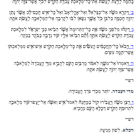
בָּהֵ֔מָּה לָדַ֣עַת לַֽעֲשׂ֔ת אֶת־כָּל־מְלֶ֖אכֶת עֲבֹדַ֣ת הַקֹּ֑דֶשׁ לְכֹ֥ל אֲשֶׁר־צִוָּ֖ה יְהֹוָֽה:
ב׳
וַיִּקְרָ֣א משֶׁ֗ה אֶל־בְּצַלְאֵל֘ וְאֶל־אָֽהֳלִיאָב֒ וְאֶל֙ כָּל־אִ֣ישׁ חֲכַם־לֵ֔ב אֲשֶׁ֨ר נָתַ֧ן
יְהֹוָ֛ה חָכְמָ֖ה בְּלִבּ֑וֹ כֹּ֚ל אֲשֶׁ֣ר נְשָׂא֣וֹ לִבּ֔וֹ לְקָרְבָ֥ה אֶל־הַמְּלָאכָ֖ה לַֽעֲשׂ֥ת אֹתָֽהּ:
ג׳
וַיִּקְח֞וּ מִלִּפְנֵ֣י משֶׁ֗ה אֵ֤ת כָּל־הַתְּרוּמָה֙ אֲשֶׁ֨ר הֵבִ֜יאוּ בְּנֵ֣י יִשְׂרָאֵ֗ל לִמְלֶ֛אכֶת
עֲבֹדַ֥ת הַקֹּ֖דֶשׁ לַֽעֲשׂ֣ת אֹתָ֑הּ וְ֠הֵ֠ם הֵבִ֨יאוּ אֵלָ֥יו ע֛וֹד נְדָבָ֖ה בַּבֹּ֥קֶר בַּבֹּֽקֶר:
ד׳
וַיָּבֹ֨אוּ֙ כָּל־הַ֣חֲכָמִ֔ים הָֽעֹשִׂ֕ים אֵ֖ת כָּל־מְלֶ֣אכֶת הַקֹּ֑דֶשׁ אִֽישׁ־אִ֥ישׁ מִמְּלַאכְתּ֖וֹ
אֲשֶׁר־הֵ֥מָּה עֹשִֽׂים:
ה׳
וַיֹּֽאמְרוּ֙ אֶל־משֶׁ֣ה לֵּאמֹ֔ר מַרְבִּ֥ים הָעָ֖ם לְהָבִ֑יא מִדֵּ֤י הָֽעֲבֹדָה֙ לַמְּלָאכָ֔ה
אֲשֶׁר־צִוָּ֥ה יְהֹוָ֖ה לַֽעֲשׂ֥ת אֹתָֽהּ:
רש״י
מדי העבדה.
יוֹתֵר מִכְּדֵי צֹרֶךְ הָעֲבוֹדָה:
ו׳
וַיְצַ֣ו משֶׁ֗ה וַיַּֽעֲבִ֨ירוּ ק֥וֹל בַּמַּֽחֲנֶה֘ לֵאמֹר֒ אִ֣ישׁ וְאִשָּׁ֗ה אַל־יַֽעֲשׂוּ־ע֛וֹד מְלָאכָ֖ה
לִתְרוּמַ֣ת הַקֹּ֑דֶשׁ וַיִּכָּלֵ֥א הָעָ֖ם מֵֽהָבִֽיא:
רש״י
ויכלא.
לְשׁוֹן מְנִיעָה: