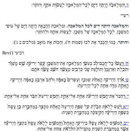
ז׳
וְהַמְּלָאכָ֗ה הָֽיְתָ֥ה דַיָּ֛ם לְכָל־הַמְּלָאכָ֖ה לַֽעֲשׂ֣וֹת אֹתָ֑הּ וְהוֹתֵֽר:
רש״י
והמלאכה היתה דים לכל המלאכה.
וּמְלֶאכֶת הַהֲבָאָה הָיְתָה דַיָּם שֶׁל עוֹשֵׂי
הַמִּשְׁכָּן, לְכָל הַמְּלָאכָה שֶׁל מִשְׁכָּן, לַעֲשׂוֹת אוֹתָהּ וּלְהוֹתֵר:
והותר.
כְּמוֹ וְהַכְבֵּד אֶת לִבּוֹ (שמות ח'), וְהַכּוֹת אֶת מוֹאָב (מלכים ב ג'):
רביעי
Revi'i
ח׳
וַיַּֽעֲשׂ֨וּ כָל־חֲכַם־לֵ֜ב בְּעֹשֵׂ֧י הַמְּלָאכָ֛ה אֶת־הַמִּשְׁכָּ֖ן עֶ֣שֶׂר יְרִיעֹ֑ת שֵׁ֣שׁ מָשְׁזָ֗ר
וּתְכֵ֤לֶת וְאַרְגָּמָן֙ וְתוֹלַ֣עַת שָׁנִ֔י כְּרֻבִ֛ים מַֽעֲשֵׂ֥ה חשֵׁ֖ב עָשָׂ֥ה אֹתָֽם:
ט׳
אֹ֜רֶךְ הַיְרִיעָ֣ה הָֽאַחַ֗ת שְׁמֹנֶ֤ה וְעֶשְׂרִים֙ בָּֽאַמָּ֔ה וְרֹ֨חַב֙ אַרְבַּ֣ע בָּֽאַמָּ֔ה הַיְרִיעָ֖ה
הָֽאֶחָ֑ת מִדָּ֥ה אַחַ֖ת לְכָל־הַיְרִיעֹֽת:
י׳
וַיְחַבֵּר֙ אֶת־חֲמֵ֣שׁ הַיְרִיעֹ֔ת אַחַ֖ת אֶל־אֶחָ֑ת וְחָמֵ֤שׁ יְרִיעֹת֙ חִבַּ֔ר אַחַ֖ת אֶל־אֶחָֽת:
י״א
וַיַּ֜עַשׂ לֻֽלְאֹ֣ת תְּכֵ֗לֶת עַ֣ל שְׂפַ֤ת הַיְרִיעָה֙ הָֽאֶחָ֔ת מִקָּצָ֖ה בַּמַּחְבָּ֑רֶת כֵּ֤ן עָשָׂה֙
בִּשְׂפַ֣ת הַיְרִיעָ֔ה הַקִּ֣יצוֹנָ֔ה בַּמַּחְבֶּ֖רֶת הַשֵּׁנִֽית:
י״ב
חֲמִשִּׁ֣ים לֻֽלָאֹ֗ת עָשָׂה֘ בַּיְרִיעָ֣ה הָֽאֶחָת֒ וַֽחֲמִשִּׁ֣ים לֻֽלָאֹ֗ת עָשָׂה֙ בִּקְצֵ֣ה הַיְרִיעָ֔ה
אֲשֶׁ֖ר בַּמַּחְבֶּ֣רֶת הַשֵּׁנִ֑ית מַקְבִּילֹת֙ הַלֻּ֣לָאֹ֔ת אַחַ֖ת אֶל־אֶחָֽת: