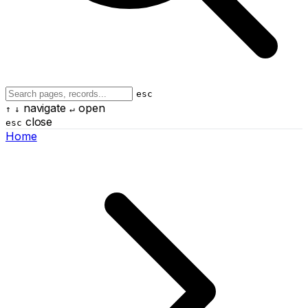
esc
navigate
open
↑
↓
↵
close
esc
Home