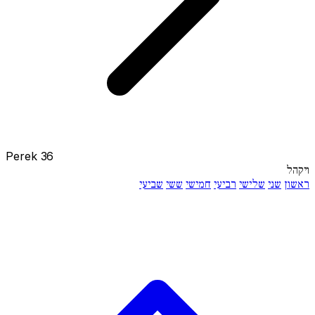
Perek 36
ויקהל
ראשון
שני
שלישי
רביעי
חמישי
ששי
שביעי