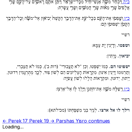
כ״ה
וַיִּבְחַ֨ר משֶׁ֤ה אַנְשֵׁי־חַ֨יִל֙ מִכָּל־יִשְׂרָאֵ֔ל וַיִּתֵּ֥ן אֹתָ֛ם רָאשִׁ֖ים עַל־הָעָ֑ם שָׂרֵ֤י
אֲלָפִים֙ שָׂרֵ֣י מֵא֔וֹת שָׂרֵ֥י חֲמִשִּׁ֖ים וְשָׂרֵ֥י עֲשָׂרֹֽת:
כ״ו
וְשָֽׁפְט֥וּ אֶת־הָעָ֖ם בְּכָל־עֵ֑ת אֶת־הַדָּבָ֤ר הַקָּשֶׁה֙ יְבִיא֣וּן אֶל־משֶׁ֔ה וְכָל־הַדָּבָ֥ר
הַקָּטֹ֖ן יִשְׁפּוּט֥וּ הֵֽם:
רש״י
ושפטו.
וְדָיְנִין יָת עַמָּא:
יביאון.
מָיְתִין:
ישפוטו הם.
כְּמוֹ יִשְׁפְּטוּ, וְכֵן "לֹא תַעֲבוּרִי" (רות ב'), כְּמוֹ לֹא תַעַבְרִי,
וְתַרְגּוּמוֹ דָּיְנִין אִינּוּן; מִקְרָאוֹת הָעֶלְיוֹנִים הֵם לְשׁוֹן צִוּוּי, לְכָךְ מְתֻרְגָּמִין וִידוּנוּן,
יַיְתוּן, יְדוּנוּן, וּמִקְרָאוֹת הַלָּלוּ לְשׁוֹן עֲשִׂיָּה:
כ״ז
וַיְשַׁלַּ֥ח משֶׁ֖ה אֶת־חֹֽתְנ֑וֹ וַיֵּ֥לֶךְ ל֖וֹ אֶל־אַרְצֽוֹ:
רש״י
וילך לו אל ארצו.
לְגַיֵּר בְּנֵי מִשְׁפַּחְתּוֹ (מכילתא):
← Perek 17
Perek 19 →
Parshas Yisro continues
Loading…