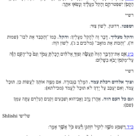
הַקָּטֹ֖ן יִשְׁפְּטוּ־הֵ֑ם וְהָקֵל֙ מֵֽעָלֶ֔יךָ וְנָֽשְׂא֖וּ אִתָּֽךְ:
רש״י
ושפטו.
וִידוּנוּן, לְשׁוֹן צִוּוּי:
והקל מעליך.
דָּבָר זֶה לְהָקֵל מֵעָלֶיךָ:
והקל.
כְּמוֹ "וְהַכְבֵּד אֶת לִבּוֹ" (שמות
ח'), "וְהַכּוֹת אֶת מוֹאָב" (מלכים ב ג'), לְשׁוֹן הֹוֶה:
כ״ג
אִ֣ם אֶת־הַדָּבָ֤ר הַזֶּה֙ תַּֽעֲשֶׂ֔ה וְצִוְּךָ֣ אֱלֹהִ֔ים וְיָֽכָלְתָּ֖ עֲמֹ֑ד וְגַם֙ כָּל־הָעָ֣ם הַזֶּ֔ה
עַל־מְקֹמ֖וֹ יָבֹ֥א בְשָׁלֽוֹם:
רש״י
וצוך אלהים ויכלת עמד.
הִמָּלֵךְ בַּגְּבוּרָה, אִם מְצַוֶּה אוֹתְךָ לַעֲשׂוֹת כֵּן, תּוּכַל
עֲמֹד, וְאִם יְעַכֵּב עַל יָדְךָ לֹא תוּכַל לַעֲמֹד (מכילתא):
וגם כל העם הזה.
אַהֲרֹן נָדָב וַאֲבִיהוּא וְשִׁבְעִים זְקֵנִים הַנִּלְוִים עַתָּה עִמְּךָ
(שם):
שלישי
Shlishi
כ״ד
וַיִּשְׁמַ֥ע משֶׁ֖ה לְק֣וֹל חֹֽתְנ֑וֹ וַיַּ֕עַשׂ כֹּ֖ל אֲשֶׁ֥ר אָמָֽר: