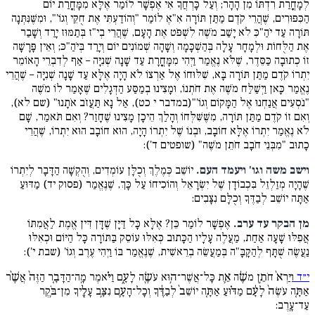
לְמָחֳרַת רִדְתּוֹ מִן הָהָר; וְעַל כָּרְחֲךָ אִי אֶפְשָׁר לוֹמַר אֶלָּא מִמָּחֳרַת יוֹם
הַכִּפּוּרִים, שֶׁהֲרֵי קֹדֶם מַתַּן תּוֹרָה אִ"אֶ לוֹמַר "וְהוֹדַעְתִּי אֶת חֻקֵּי וְגוֹ'", וּמִשֶּׁנִּתְּנָה
תּוֹרָה עַד יֹהַ"כִּ לֹא יָשַׁב מֹשֶׁה לִשְׁפֹּט אֶת הָעָם, שֶׁהֲרֵי בְי"ז בְּתַמּוּז יָרַד וְשָׁבַר
אֶת הַלֻּחוֹת וּלְמָחָר עָלָה בְּהַשְׁכָּמָה וְשָׁהָה שְׁמוֹנִים יוֹם וְיָרַד בְּיֹהַ"כּ; וְאֵין פָּרָשָׁה
זוֹ כְתוּבָה כַּסֵּדֶר, שֶׁלֹּא נֶאֱמַר וַיְהִי מִמָּחֳרָת עַד שָׁנָה שְׁנִיָּה – אַף לְדִבְרֵי הָאוֹמֵר
יִתְרוֹ קֹדֶם מַתַּן תּוֹרָה בָּא, שִׁלּוּחוֹ אֶל אַרְצוֹ לֹא הָיָה אֶלָּא עַד שָׁנָה שְׁנִיָּה – שֶׁהֲרֵי
נֶאֱמַר כָּאן וַיְשַׁלַּח מֹשֶׁה אֶת חֹתְנוֹ, וּמָצִינוּ בְמַסַּע הַדְּגָלִים שֶׁאָמַר לוֹ מֹשֶׁה
"נֹסְעִים אֲנַחְנוּ אֶל הַמָּקוֹם וְגוֹ'"(במדבר י כט), אַל נָא תַּעֲזֹב אֹתָנוּ" (שם לא),
וְאִם זוֹ קֹדֶם מַתַּן תּוֹרָה, מִשֶּׁשִּׁלְּחוֹ וְהָלַךְ הֵיכָן מָצִינוּ שֶׁחָזַר? וְאִם תֹּאמַר, שָׁם
לֹא נֶאֱמַר יִתְרוֹ אֶלָּא חוֹבָב, וּבְנוֹ שֶׁל יִתְרוֹ הָיָה, הוּא חוֹבָב הוּא יִתְרוֹ, שֶׁהֲרֵי
כָתוּב "מִבְּנֵי חֹבָב חֹתֵן מֹשֶׁה" (שופטים ד'):
וישב משה וגו' ויעמד העם.
יוֹשֵׁב כְּמֶלֶךְ וְכֻלָּן עוֹמְדִים, וְהֻקְשָׁה הַדָּבָר לְיִתְרוֹ
שֶׁהָיָה מְזַלְזֵל בִּכְבוֹדָן שֶׁל יִשְׂרָאֵל וְהוֹכִיחוֹ עַל כָּךְ, שֶׁנֶּאֱמַר (פסוק יד) מַדּוּעַ
אַתָּה יוֹשֵׁב לְבַדֶּךָ וְכֻלָּם נִצָּבִים:
מן הבקר עד ערב.
אֶפְשָׁר לוֹמַר כֵּן? אֶלָּא כָּל דַּיָּן שֶׁדָּן דִּין אֱמֶת לַאֲמִתּוֹ
אֲפִלּוּ שָׁעָה אַחַת, מַעֲלֶה עָלָיו הַכָּתוּב כְּאִלּוּ עוֹסֵק בַּתּוֹרָה כָּל הַיּוֹם וּכְאִלּוּ
נַעֲשֶׂה שֻׁתָּף לְהַקָּבָּ"ה בְּמַעֲשֵׂה בְרֵאשִׁית, שֶׁנֶּאֱמַר בּוֹ וַיְהִי עֶרֶב וְגוֹ' (שבת י'):
י״ד
וַיַּרְא֙ חֹתֵ֣ן משֶׁ֔ה אֵ֛ת כָּל־אֲשֶׁר־ה֥וּא עֹשֶׂ֖ה לָעָ֑ם וַיֹּ֗אמֶר מָֽה־הַדָּבָ֤ר הַזֶּה֙ אֲשֶׁ֨ר
אַתָּ֤ה עֹשֶׂה֙ לָעָ֔ם מַדּ֗וּעַ אַתָּ֤ה יוֹשֵׁב֙ לְבַדֶּ֔ךָ וְכָל־הָעָ֛ם נִצָּ֥ב עָלֶ֖יךָ מִן־בֹּ֥קֶר
עַד־עָֽרֶב: