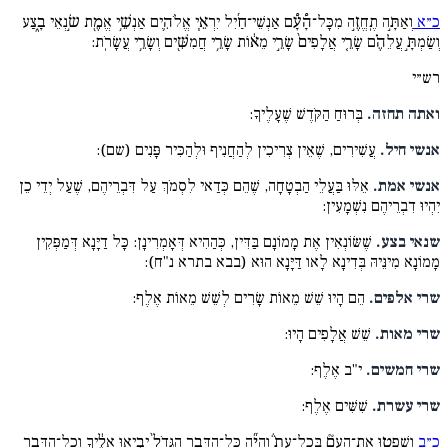
כ״א
וְאַתָּ֣ה תֶֽחֱזֶ֣ה מִכָּל־הָ֠עָ֠ם אַנְשֵׁי־חַ֜יִל יִרְאֵ֧י אֱלֹהִ֛ים אַנְשֵׁ֥י אֱמֶ֖ת שׂ֣נְאֵי בָ֑צַע
וְשַׂמְתָּ֣ עֲלֵהֶ֗ם שָׂרֵ֤י אֲלָפִים֙ שָׂרֵ֣י מֵא֔וֹת שָׂרֵ֥י חֲמִשִּׁ֖ים וְשָׂרֵ֥י עֲשָׂרֹֽת:
רש״י
ואתה תחזה.
בְּרוּחַ הַקֹּדֶשׁ שֶׁעָלֶיךָ:
אנשי חיל.
עֲשִׁירִים, שֶׁאֵין צְרִיכִין לְהַחֲנִיף וּלְהַכִּיר פָּנִים (שם):
אנשי אמת.
אֵלּוּ בַּעֲלֵי הַבְטָחָה, שֶׁהֵם כְּדַאי לִסְמֹךְ עַל דִּבְרֵיהֶם, שֶׁעַל יְדֵי כֵן
יִהְיוּ דִבְרֵיהֶם נִשְׁמָעִין:
שנאי בצע.
שֶׁשּׂוֹנְאִין אֶת מָמוֹנָם בַּדִּין, כְּהַהִיא דְּאָמְרִינָן: כָּל דַיָּנָא דְּמַפְּקִין
מָמוֹנָא מִינֵּיהּ בְּדִינָא לָאו דַּיָּנָא הוּא (בבא בתרא נ"ח):
שרי אלפים.
הֵם הָיוּ שֵׁשׁ מֵאוֹת שָׂרִים לְשֵׁשׁ מֵאוֹת אֶלֶף:
שרי מאות.
שֵׁשׁ אֲלָפִים הָיוּ:
שרי חמשים.
י"ב אֶלֶף:
שרי עשרת.
שִׁשִּׁים אֶלֶף:
כ״ב
וְשָֽׁפְט֣וּ אֶת־הָעָם֘ בְּכָל־עֵת֒ וְהָיָ֞ה כָּל־הַדָּבָ֤ר הַגָּדֹל֙ יָבִ֣יאוּ אֵלֶ֔יךָ וְכָל־הַדָּבָ֥ר