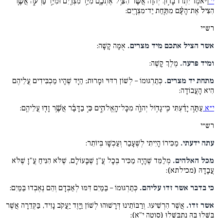
י׳
וַיֹּ֘אמֶר֘ יִתְרוֹ֒ בָּר֣וּךְ יְהֹוָ֔ה אֲשֶׁ֨ר הִצִּ֥יל אֶתְכֶ֛ם מִיַּ֥ד מִצְרַ֖יִם וּמִיַּ֣ד פַּרְעֹ֑ה אֲשֶׁ֤ר
הִצִּיל֙ אֶת־הָעָ֔ם מִתַּ֖חַת יַד־מִצְרָֽיִם:
רש״י
אשר הציל אתכם מיד מצרים.
אֻמָּה קָשָׁה:
ומיד פרעה.
מֶלֶךְ קָשֶׁה:
מתחת יד מצרים.
כְּתַרְגּוּמוֹ – לְשׁוֹן רִדּוּי וּמָרוּת; הַיָּד שֶׁהָיוּ מַכְבִּידִים עֲלֵיהֶם
הִיא הָעֲבוֹדָה:
י״א
עַתָּ֣ה יָדַ֔עְתִּי כִּֽי־גָד֥וֹל יְהוָֹ֖ה מִכָּל־הָֽאֱלֹהִ֑ים כִּ֣י בַדָּבָ֔ר אֲשֶׁ֥ר זָד֖וּ עֲלֵיהֶֽם:
רש״י
עתה ידעתי.
מַכִּירוֹ הָיִיתִי לְשֶׁעָבַר וְעַכְשָׁו בְּיוֹתֵר:
מכל האלהים.
מְלַמֵּד שֶׁהָיָה מַכִּיר בְּכָל עֲ"זָ שֶׁבָּעוֹלָם, שֶׁלֹּא הִנִּיחַ עֲ"זָ שֶׁלֹּא
עֲבָדָהּ (מכילתא):
כי בדבר אשר זדו עליהם.
כְּתַרְגּוּמוֹ – בַּמַּיִם דִּמּוּ לְאַבְּדָם וְהֵם נֶאֶבְדוּ בַּמַּיִם:
אשר זדו.
אֲשֶׁר הִרְשִׁיעוּ. וְרַבּוֹתֵינוּ דְּרָשׁוּהוּ לְשׁוֹן וַיָּזֶד יַעֲקֹב נָזִיד, בַּקְּדֵרָה אֲשֶׁר
בִּשְּׁלוּ בָּהּ נִתְבַּשְּׁלוּ (סוטה י"א):