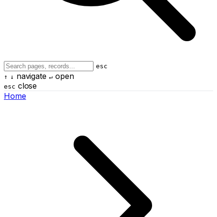
esc
navigate
open
↑
↓
↵
close
esc
Home