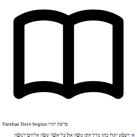
פרשת יתרו
Parshas Yisro begins
א׳
וַיִּשְׁמַ֞ע יִתְר֨וֹ כֹהֵ֤ן מִדְיָן֙ חֹתֵ֣ן משֶׁ֔ה אֵת֩ כָּל־אֲשֶׁ֨ר עָשָׂ֤ה אֱלֹהִים֙ לְמשֶׁ֔ה