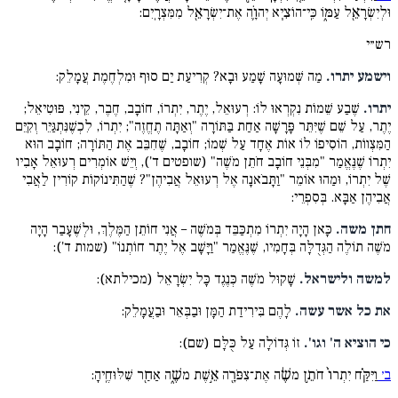
וּלְיִשְׂרָאֵ֖ל עַמּ֑וֹ כִּֽי־הוֹצִ֧יא יְהוָֹ֛ה אֶת־יִשְׂרָאֵ֖ל מִמִּצְרָֽיִם:
רש״י
וישמע יתרו.
מַה שְּׁמוּעָה שָׁמַע וּבָא? קְרִיעַת יַם סוּף וּמִלְחֶמֶת עֲמָלֵק:
יתרו.
שֶׁבַע שֵׁמוֹת נִקְרְאוּ לוֹ: רְעוּאֵל, יֶתֶר, יִתְרוֹ, חוֹבָב, חֶבֶר, קֵינִי, פּוּטִיאֵל;
יֶתֶר, עַל שֵׁם שֶׁיִּתֵּר פָּרָשָׁה אַחַת בַּתּוֹרָה "וְאַתָּה תֶחֱזֶה"; יִתְרוֹ, לִכְשֶׁנִּתְגַּיֵּר וְקִיֵּם
הַמִּצְווֹת, הוֹסִיפוֹ לוֹ אוֹת אֶחָד עַל שְׁמוֹ; חוֹבָב, שֶׁחִבֵּב אֶת הַתּוֹרָה; חוֹבָב הוּא
יִתְרוֹ שֶׁנֶּאֱמַר "מִבְּנֵי חוֹבָב חֹתֵן מֹשֶׁה" (שופטים ד'), וְיֵשׁ אוֹמְרִים רְעוּאֵל אָבִיו
שֶׁל יִתְרוֹ, וּמַהוּ אוֹמֵר "וַתָּבֹאנָה אֶל רְעוּאֵל אֲבִיהֶן"? שֶׁהַתִּינוֹקוֹת קוֹרִין לַאֲבִי
אֲבִיהֶן אַבָּא. בְּסִפְרֵי:
חתן משה.
כָּאן הָיָה יִתְרוֹ מִתְכַּבֵּד בְּמֹשֶׁה – אֲנִי חוֹתֵן הַמֶּלֶךְ, וּלְשֶׁעָבַר הָיָה
מֹשֶׁה תוֹלֶה הַגְּדֻלָּה בְּחָמִיו, שֶׁנֶּאֱמַר "וַיָּשָׁב אֶל יֶתֶר חוֹתְנוֹ" (שמות ד'):
למשה ולישראל.
שָׁקוּל מֹשֶׁה כְּנֶגֶד כָּל יִשְׂרָאֵל (מכילתא):
את כל אשר עשה.
לָהֶם בִּירִידַת הַמָּן וּבַבְּאֵר וּבַעֲמָלֵק:
כי הוציא ה' וגו'.
זוֹ גְּדוֹלָה עַל כֻּלָּם (שם):
ב׳
וַיִּקַּ֗ח יִתְרוֹ֙ חֹתֵ֣ן משֶׁ֔ה אֶת־צִפֹּרָ֖ה אֵ֣שֶׁת משֶׁ֑ה אַחַ֖ר שִׁלּוּחֶֽיהָ: