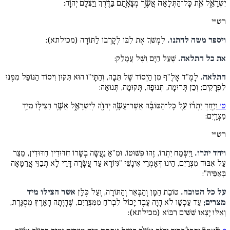
יִשְׂרָאֵ֑ל אֵ֤ת כָּל־הַתְּלָאָה֙ אֲשֶׁ֣ר מְצָאָ֣תַם בַּדֶּ֔רֶךְ וַיַּצִּלֵ֖ם יְהוָֹֽה:
רש״י
ויספר משה לחתנו.
לִמְשֹׁךְ אֶת לִבּוֹ לְקָרְבוֹ לַתּוֹרָה (מכילתא):
את כל התלאה.
שֶׁעַל הַיָּם וְשֶׁל עֲמָלֵק:
התלאה.
לָמֶ"ד אָלֶ"ף מִן הַיְסוֹד שֶׁל תֵּבָה, וְהַתָּי"ו הוּא תִּקּוּן וִיסוֹד הַנּוֹפֵל מִמֶּנּוּ
לִפְרָקִים; וְכֵן תְּרוּמָה, תְּנוּפָה, תְּקוּמָה, תְּנוּאָה:
ט׳
וַיִּ֣חַדְּ יִתְר֔וֹ עַ֚ל כָּל־הַטּוֹבָ֔ה אֲשֶׁר־עָשָׂ֥ה יְהוָֹ֖ה לְיִשְׂרָאֵ֑ל אֲשֶׁ֥ר הִצִּיל֖וֹ מִיַּ֥ד
מִצְרָֽיִם:
רש״י
ויחד יתרו.
וַיִּשְׂמַח יִתְרוֹ, זֶהוּ פְּשׁוּטוֹ. וּמִ"אַ נַעֲשָׂה בְשָׂרוֹ חִדּוּדִין חִדּוּדִין, מֵצֵר
עַל אִבּוּד מִצְרַיִם, הַינוּ דְּאָמְרֵי אִינָשֵׁי "גִּיּוֹרָא עַד עֲשָׂרָה דָּרֵי לָא תְבַזֵּי אֲרַמָּאָה
בְּאַפֵּיהּ":
על כל הטובה.
טוֹבַת הַמָּן וְהַבְּאֵר וְהַתּוֹרָה, וְעַל כֻּלָּן
אשר הצילו מיד
מצרים;
עַד עַכְשָׁו לֹא הָיָה עֶבֶד יָכוֹל לִבְרֹחַ מִמִּצְרַיִם, שֶׁהָיְתָה הָאָרֶץ מְסֻגֶּרֶת,
וְאֵלּוּ יָצְאוּ שִׁשִּׁים רִבּוֹא (מכילתא):