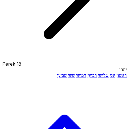
Perek 18
יתרו
ראשון
שני
שלישי
רביעי
חמישי
ששי
שביעי