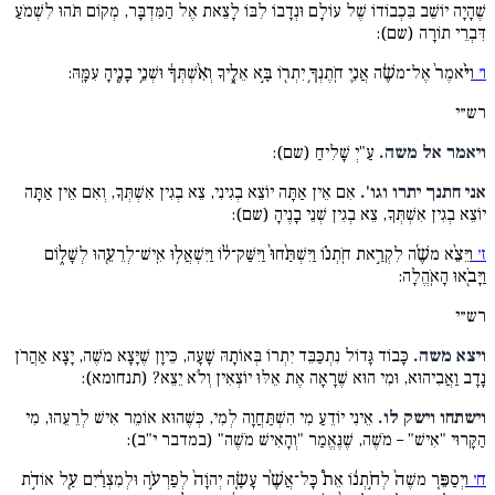
שֶׁהָיָה יוֹשֵׁב בִּכְבוֹדוֹ שֶׁל עוֹלָם וּנְדָבוֹ לִבּוֹ לָצֵאת אֶל הַמִּדְבָּר, מְקוֹם תֹּהוּ לִשְׁמֹעַ
דִּבְרֵי תוֹרָה (שם):
ו׳
וַיֹּ֨אמֶר֙ אֶל־משֶׁ֔ה אֲנִ֛י חֹֽתֶנְךָ֥ יִתְר֖וֹ בָּ֣א אֵלֶ֑יךָ וְאִ֨שְׁתְּךָ֔ וּשְׁנֵ֥י בָנֶ֖יהָ עִמָּֽהּ:
רש״י
ויאמר אל משה.
עַ"יְ שָׁלִיחַ (שם):
אני חתנך יתרו וגו'.
אִם אֵין אַתָּה יוֹצֵא בְגִינִי, צֵא בְגִין אִשְׁתְּךָ, וְאִם אֵין אַתָּה
יוֹצֵא בְגִין אִשְׁתְּךָ, צֵא בְגִין שְׁנֵי בָנֶיהָ (שם):
ז׳
וַיֵּצֵ֨א משֶׁ֜ה לִקְרַ֣את חֹֽתְנ֗וֹ וַיִּשְׁתַּ֨חוּ֙ וַיִּשַּׁק־ל֔וֹ וַיִּשְׁאֲל֥וּ אִֽישׁ־לְרֵעֵ֖הוּ לְשָׁל֑וֹם
וַיָּבֹ֖אוּ הָאֹֽהֱלָה:
רש״י
ויצא משה.
כָּבוֹד גָּדוֹל נִתְכַּבֵּד יִתְרוֹ בְּאוֹתָהּ שָׁעָה, כֵּיוָן שֶׁיָּצָא מֹשֶׁה, יָצָא אַהֲרֹן
נָדָב וַאֲבִיהוּא, וּמִי הוּא שֶׁרָאָה אֶת אֵלּוּ יוֹצְאִין וְלֹא יֵצֵא? (תנחומא):
וישתחו וישק לו.
אֵינִי יוֹדֵעַ מִי הִשְׁתַּחֲוָה לְמִי, כְּשֶׁהוּא אוֹמֵר אִישׁ לְרֵעֵהוּ, מִי
הַקָּרוּי "אִישׁ" – מֹשֶׁה, שֶׁנֶּאֱמַר "וְהָאִישׁ מֹשֶׁה" (במדבר י"ב):
ח׳
וַיְסַפֵּ֤ר משֶׁה֙ לְחֹ֣תְנ֔וֹ אֵת֩ כָּל־אֲשֶׁ֨ר עָשָׂ֤ה יְהוָֹה֙ לְפַרְעֹ֣ה וּלְמִצְרַ֔יִם עַ֖ל אוֹדֹ֣ת