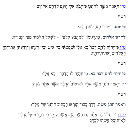
ט״ו
וַיֹּ֥אמֶר משֶׁ֖ה לְחֹֽתְנ֑וֹ כִּֽי־יָבֹ֥א אֵלַ֛י הָעָ֖ם לִדְר֥שׁ אֱלֹהִֽים:
רש״י
כי יבא.
כְּמוֹ כִּי בָא, לְשׁוֹן הֹוֶה:
לדרש אלהים.
כְּתַרְגּוּמוֹ "לְמִתְבַּע אֻלְפַּן" – לִשְׁאֹל תַּלְמוּד מִפִּי הַגְּבוּרָה:
ט״ז
כִּי־יִֽהְיֶ֨ה לָהֶ֤ם דָּבָר֙ בָּ֣א אֵלַ֔י וְשָׁ֣פַטְתִּ֔י בֵּ֥ין אִ֖ישׁ וּבֵ֣ין רֵעֵ֑הוּ וְהֽוֹדַעְתִּ֛י אֶת־חֻקֵּ֥י
הָֽאֱלֹהִ֖ים וְאֶת־תּֽוֹרֹתָֽיו:
רש״י
כי יהיה להם דבר בא.
מִי שֶׁהָיָה לוֹ הַדָּבָר – בָּא אֵלַי:
י״ז
וַיֹּ֛אמֶר חֹתֵ֥ן משֶׁ֖ה אֵלָ֑יו לֹא־טוֹב֙ הַדָּבָ֔ר אֲשֶׁ֥ר אַתָּ֖ה עֹשֶֽׂה:
רש״י
ויאמר חתן משה.
דֶּרֶךְ כָּבוֹד קוֹרְאוֹ הַכָּתוּב חוֹתְנוֹ שֶׁל מֶלֶךְ:
י״ח
נָבֹ֣ל תִּבֹּ֔ל גַּם־אַתָּ֕ה גַּם־הָעָ֥ם הַזֶּ֖ה אֲשֶׁ֣ר עִמָּ֑ךְ כִּֽי־כָבֵ֤ד מִמְּךָ֙ הַדָּבָ֔ר
לֹֽא־תוּכַ֥ל עֲשׂ֖הוּ לְבַדֶּֽךָ: