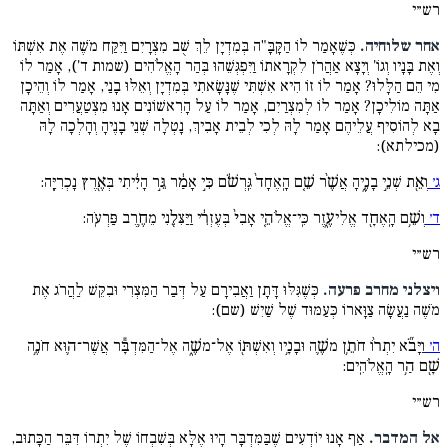
רש״י
אחר שלוחיה.
כְּשֶׁאָמַר לוֹ הַקָּבָּ"ה בְּמִדְיָן לֵךְ שֻׁב מִצְרָיִם וַיִּקַּח מֹשֶׁה אֶת אִשְׁתּוֹ
וְאֶת בָּנָיו וְגוֹ' וְיָצָא אַהֲרֹן לִקְרָאתוֹ וַיִּפְגְּשֵׁהוּ בְּהַר הָאֱלֹהִים (שמות ד'), אָמַר לוֹ
מִי הֵם הַלָּלוּ? אָמַר לוֹ זוֹ הִיא אִשְׁתִּי שֶׁנָּשָׂאתִי בְּמִדְיָן וְאֵלּוּ בָנַי, אָמַר לוֹ וְהֵיכָן
אַתָּה מוֹלִיכָן? אָמַר לוֹ לְמִצְרַיִם, אָמַר לוֹ עַל הָרִאשׁוֹנִים אָנוּ מִצְטַעֲרִים וְאַתָּה
בָא לְהוֹסִיף עֲלֵיהֶם אָמַר לָהּ לְכִי לְבֵית אָבִיךְ, נָטְלָה שְׁנֵי בָנֶיהָ וְהָלְכָה לָהּ
(מכילתא):
ג׳
וְאֵ֖ת שְׁנֵ֣י בָנֶ֑יהָ אֲשֶׁ֨ר שֵׁ֤ם הָֽאֶחָד֙ גֵּֽרְשֹׁ֔ם כִּ֣י אָמַ֔ר גֵּ֣ר הָיִ֔יתִי בְּאֶ֖רֶץ נָכְרִיָּֽה:
ד׳
וְשֵׁ֥ם הָֽאֶחָ֖ד אֱלִיעֶ֑זֶר כִּֽי־אֱלֹהֵ֤י אָבִי֙ בְּעֶזְרִ֔י וַיַּצִּלֵ֖נִי מֵחֶ֥רֶב פַּרְעֹֽה:
רש״י
ויצלני מחרב פרעה.
כְּשֶׁגִּלּוּ דָּתָן וַאֲבִירָם עַל דְּבַר הַמִּצְרִי וּבִקֵּשׁ לַהֲרֹג אֶת
מֹשֶׁה נַעֲשָׂה צַוָּארוֹ כְּעַמּוּד שֶׁל שַׁיִשׁ (שם):
ה׳
וַיָּבֹ֞א יִתְר֨וֹ חֹתֵ֥ן משֶׁ֛ה וּבָנָ֥יו וְאִשְׁתּ֖וֹ אֶל־משֶׁ֑ה אֶל־הַמִּדְבָּ֕ר אֲשֶׁר־ה֛וּא חֹנֶ֥ה
שָׁ֖ם הַ֥ר הָֽאֱלֹהִֽים:
רש״י
אל המדבר.
אַף אָנוּ יוֹדְעִים שֶׁבַּמִּדְבָּר הָיוּ אֶלָּא בְּשִׁבְחוֹ שֶׁל יִתְרוֹ דִּבֵּר הַכָּתוּב,