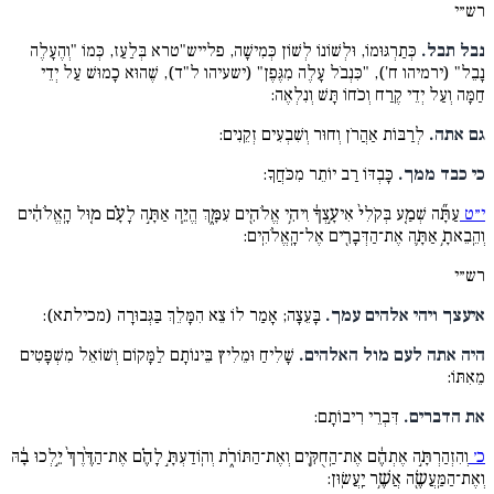
רש״י
נבל תבל.
כְּתַרְגּוּמוֹ, וּלְשׁוֹנוֹ לְשׁוֹן כְּמִישָׁה, פלייש"טרא בְּלַעַז, כְּמוֹ "וְהֶעָלֶה
נָבֵל" (ירמיהו ח'), "כִּנְבֹל עָלֶה מִגֶּפֶן" (ישעיהו ל"ד), שֶׁהוּא כָמוּשׁ עַל יְדֵי
חַמָּה וְעַל יְדֵי קֶרַח וְכֹחוֹ תָּשׁ וְנִלְאֶה:
גם אתה.
לְרַבּוֹת אַהֲרֹן וְחוּר וְשִׁבְעִים זְקֵנִים:
כי כבד ממך.
כָּבְדּוֹ רַב יוֹתֵר מִכֹּחֲךָ:
י״ט
עַתָּ֞ה שְׁמַ֤ע בְּקֹלִי֙ אִיעָ֣צְךָ֔ וִיהִ֥י אֱלֹהִ֖ים עִמָּ֑ךְ הֱיֵ֧ה אַתָּ֣ה לָעָ֗ם מ֚וּל הָֽאֱלֹהִ֔ים
וְהֵֽבֵאתָ֥ אַתָּ֛ה אֶת־הַדְּבָרִ֖ים אֶל־הָֽאֱלֹהִֽים:
רש״י
איעצך ויהי אלהים עמך.
בָּעֵצָה; אָמַר לוֹ צֵא הִמָּלֵךְ בַּגְּבוּרָה (מכילתא):
היה אתה לעם מול האלהים.
שָׁלִיחַ וּמֵלִיץ בֵּינוֹתָם לַמָּקוֹם וְשׁוֹאֵל מִשְׁפָּטִים
מֵאִתּוֹ:
את הדברים.
דִּבְרֵי רִיבוֹתָם:
כ׳
וְהִזְהַרְתָּ֣ה אֶתְהֶ֔ם אֶת־הַֽחֻקִּ֖ים וְאֶת־הַתּוֹרֹ֑ת וְהֽוֹדַעְתָּ֣ לָהֶ֗ם אֶת־הַדֶּ֨רֶךְ֙ יֵ֣לְכוּ בָ֔הּ
וְאֶת־הַמַּֽעֲשֶׂ֖ה אֲשֶׁ֥ר יַֽעֲשֽׂוּן: