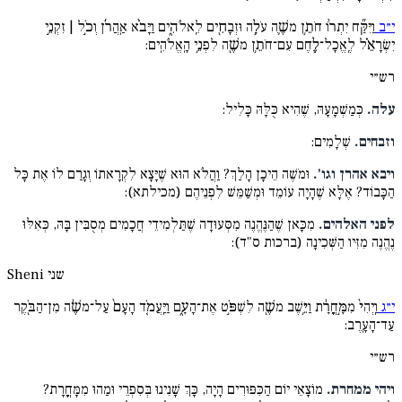
י״ב
וַיִּקַּ֞ח יִתְר֨וֹ חֹתֵ֥ן משֶׁ֛ה עֹלָ֥ה וּזְבָחִ֖ים לֵֽאלֹהִ֑ים וַיָּבֹ֨א אַֽהֲרֹ֜ן וְכֹ֣ל | זִקְנֵ֣י
יִשְׂרָאֵ֗ל לֶֽאֱכָל־לֶ֛חֶם עִם־חֹתֵ֥ן משֶׁ֖ה לִפְנֵ֥י הָֽאֱלֹהִֽים:
רש״י
עלה.
כְּמַשְׁמָעָהּ, שֶׁהִיא כֻּלָּהּ כָּלִיל:
וזבחים.
שְׁלָמִים:
ויבא אהרן וגו'.
וּמֹשֶׁה הֵיכָן הָלַךְ? וַהֲלֹא הוּא שֶׁיָּצָא לִקְרָאתוֹ וְגָרַם לוֹ אֶת כָּל
הַכָּבוֹד? אֶלָּא שֶׁהָיָה עוֹמֵד וּמְשַׁמֵּשׁ לִפְנֵיהֶם (מכילתא):
לפני האלהים.
מִכָּאן שֶׁהַנֶּהֱנֶה מִסְּעוּדָה שֶׁתַּלְמִידֵי חֲכָמִים מְסֻבִּין בָּהּ, כְּאִלּוּ
נֶהֱנֶה מִזִּיו הַשְּׁכִינָה (ברכות ס"ד):
שני
Sheni
י״ג
וַֽיְהִי֙ מִמָּ֣חֳרָ֔ת וַיֵּ֥שֶׁב משֶׁ֖ה לִשְׁפֹּ֣ט אֶת־הָעָ֑ם וַיַּֽעֲמֹ֤ד הָעָם֙ עַל־משֶׁ֔ה מִן־הַבֹּ֖קֶר
עַד־הָעָֽרֶב:
רש״י
ויהי ממחרת.
מוֹצָאֵי יוֹם הַכִּפּוּרִים הָיָה, כָּךְ שָׁנִינוּ בְּסִפְרֵי וּמַהוּ מִמָּחֳרָת?