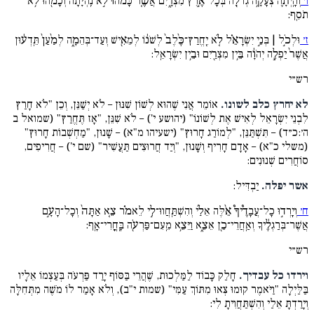
ו׳
וְהָֽיְתָ֛ה צְעָקָ֥ה גְדֹלָ֖ה בְּכָל־אֶ֣רֶץ מִצְרָ֑יִם אֲשֶׁ֤ר כָּמֹ֨הוּ֙ לֹ֣א נִֽהְיָ֔תָה וְכָמֹ֖הוּ לֹ֥א
תֹסִֽף:
ז׳
וּלְכֹ֣ל | בְּנֵ֣י יִשְׂרָאֵ֗ל לֹ֤א יֶֽחֱרַץ־כֶּ֨לֶב֙ לְשֹׁנ֔וֹ לְמֵאִ֖ישׁ וְעַד־בְּהֵמָ֑ה לְמַ֨עַן֙ תֵּֽדְע֔וּן
אֲשֶׁר֙ יַפְלֶ֣ה יְהֹוָ֔ה בֵּ֥ין מִצְרַ֖יִם וּבֵ֥ין יִשְׂרָאֵֽל:
רש״י
לא יחרץ כלב לשונו.
אוֹמֵר אֲנִי שֶׁהוּא לְשׁוֹן שִׁנּוּן – לֹא יְשַׁנֵּן, וְכֵן "לֹא חָרַץ
לִבְנֵי יִשְׂרָאֵל לְאִישׁ אֶת לְשׁוֹנוֹ" (יהושע י') – לֹא שִׁנֵּן, "אָז תֶּחֱרַץ" (שמואל ב
ה׳:כ״ד) – תִּשְׁתַּנֵּן, "לְמוֹרַג חָרוּץ" (ישעיהו מ"א) – שָׁנוּן, "מַחְשְׁבוֹת חָרוּץ"
(משלי כ"א) – אָדָם חָרִיף וְשָׁנוּן, "וְיַד חֲרוּצִים תַּעֲשִׁיר" (שם י') – חֲרִיפִים,
סוֹחֲרִים שְׁנוּנִים:
אשר יפלה.
יַבְדִּיל:
ח׳
וְיָֽרְד֣וּ כָל־עֲבָדֶ֩יךָ֩ אֵ֨לֶּה אֵלַ֜י וְהִשְׁתַּֽחֲווּ־לִ֣י לֵאמֹ֗ר צֵ֤א אַתָּה֙ וְכָל־הָעָ֣ם
אֲשֶׁר־בְּרַגְלֶ֔יךָ וְאַֽחֲרֵי־כֵ֖ן אֵצֵ֑א וַיֵּצֵ֥א מֵֽעִם־פַּרְעֹ֖ה בָּֽחֳרִי־אָֽף:
רש״י
וירדו כל עבדיך.
חָלַק כָּבוֹד לַמַּלְכוּת, שֶׁהֲרֵי בַּסּוֹף יָרַד פַּרְעֹה בְּעַצְמוֹ אֵלָיו
בַּלַּיְלָה "וַיֹּאמֶר קוּמוּ צְּאוּ מִתּוֹךְ עַמִּי" (שמות י"ב), וְלֹא אָמַר לוֹ מֹשֶׁה מִתְּחִלָּה
וְיָרַדְתָּ אֵלַי וְהִשְׁתַּחֲוִיתָ לִי: