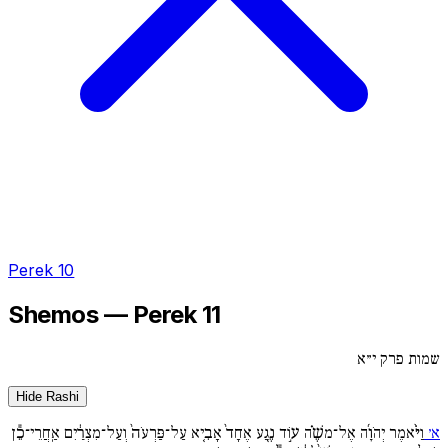
Perek 10
Shemos — Perek 11
שמות פרק י״א
Hide Rashi
א׳
וַיֹּ֨אמֶר יְהֹוָ֜ה אֶל־משֶׁ֗ה ע֣וֹד נֶ֤גַע אֶחָד֙ אָבִ֤יא עַל־פַּרְעֹה֙ וְעַל־מִצְרַ֔יִם אַֽחֲרֵי־כֵ֕ן