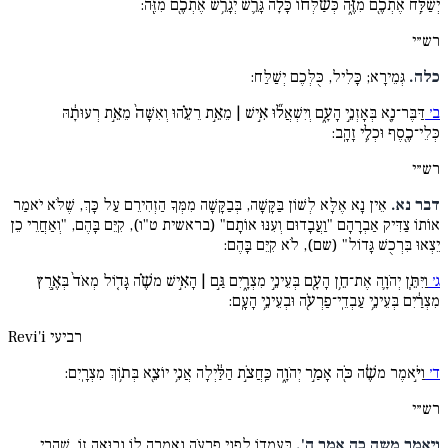
יְשַׁלַּ֥ח אֶתְכֶ֖ם מִזֶּ֑ה כְּשַׁ֨לְּח֔וֹ כָּלָ֕ה גָּרֵ֛שׁ יְגָרֵ֥שׁ אֶתְכֶ֖ם מִזֶּֽה:
רש״י
כלה.
גְּמֵירָא; כָּלִיל, כֻּלְּכֶם יְשַׁלַּח:
ב׳
דַּבֶּר־נָ֖א בְּאָזְנֵ֣י הָעָ֑ם וְיִשְׁאֲל֞וּ אִ֣ישׁ | מֵאֵ֣ת רֵעֵ֗הוּ וְאִשָּׁה֙ מֵאֵ֣ת רְעוּתָ֔הּ
כְּלֵי־כֶ֖סֶף וּכְלֵ֥י זָהָֽב:
רש״י
דבר נא.
אֵין נָא אֶלָּא לְשׁוֹן בַּקָּשָׁה, בְּבַקָּשָׁה מִמְּךָ הַזְהִירֵם עַל כָּךְ, שֶׁלֹּא יֹאמַר
אוֹתוֹ צַדִּיק אַבְרָהָם "וַעֲבָדוּם וְעִנּוּ אוֹתָם" (בראשית ט"ו), קִיֵּם בָּהֶם, "וְאַחֲרֵי כֵן
יֵצְאוּ בִּרְכֻשׁ גָּדוֹל" (שם), לֹא קִיֵּם בָּהֶם:
ג׳
וַיִּתֵּ֧ן יְהֹוָ֛ה אֶת־חֵ֥ן הָעָ֖ם בְּעֵינֵ֣י מִצְרָ֑יִם גַּ֣ם | הָאִ֣ישׁ משֶׁ֗ה גָּד֤וֹל מְאֹד֙ בְּאֶ֣רֶץ
מִצְרַ֔יִם בְּעֵינֵ֥י עַבְדֵֽי־פַרְעֹ֖ה וּבְעֵינֵ֥י הָעָֽם:
רביעי
Revi'i
ד׳
וַיֹּ֣אמֶר משֶׁ֔ה כֹּ֖ה אָמַ֣ר יְהֹוָ֑ה כַּֽחֲצֹ֣ת הַלַּ֔יְלָה אֲנִ֥י יוֹצֵ֖א בְּת֥וֹךְ מִצְרָֽיִם:
רש״י
ויאמר משה כה אמר ה'.
בְּעָמְדוֹ לִפְנֵי פַרְעֹה נֶאֶמְרָה לוֹ נְבוּאָה זוֹ, שֶׁהֲרֵי