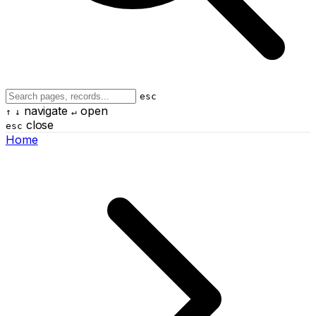
esc
navigate
open
↑
↓
↵
close
esc
Home