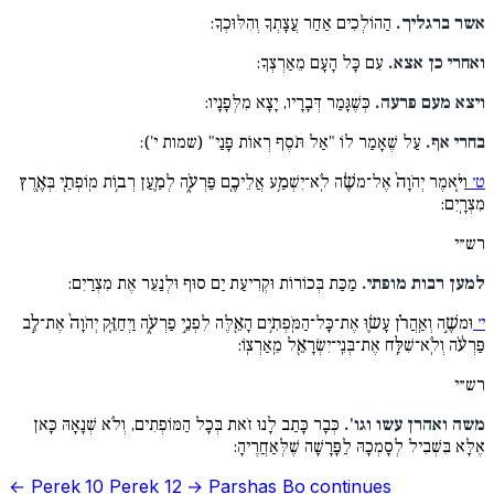
אשר ברגליך.
הַהוֹלְכִים אַחַר עֲצָתְךָ וְהִלּוּכְךָ:
ואחרי כן אצא.
עִם כָּל הָעָם מֵאַרְצְךָ:
ויצא מעם פרעה.
כְּשֶׁגָּמַר דְּבָרָיו, יָצָא מִלְּפָנָיו:
בחרי אף.
עַל שֶׁאָמַר לוֹ "אַל תֹּסֶף רְאוֹת פָּנַי" (שמות י'):
ט׳
וַיֹּ֤אמֶר יְהֹוָה֙ אֶל־משֶׁ֔ה לֹֽא־יִשְׁמַ֥ע אֲלֵיכֶ֖ם פַּרְעֹ֑ה לְמַ֛עַן רְב֥וֹת מֽוֹפְתַ֖י בְּאֶ֥רֶץ
מִצְרָֽיִם:
רש״י
למען רבות מופתי.
מַכַּת בְּכוֹרוֹת וּקְרִיעַת יַם סוּף וּלְנַעֵר אֶת מִצְרַיִם:
י׳
וּמשֶׁ֣ה וְאַֽהֲרֹ֗ן עָשׂ֛וּ אֶת־כָּל־הַמֹּֽפְתִ֥ים הָאֵ֖לֶּה לִפְנֵ֣י פַרְעֹ֑ה וַיְחַזֵּ֤ק יְהֹוָה֙ אֶת־לֵ֣ב
פַּרְעֹ֔ה וְלֹֽא־שִׁלַּ֥ח אֶת־בְּנֵֽי־יִשְׂרָאֵ֖ל מֵֽאַרְצֽוֹ:
רש״י
משה ואהרן עשו וגו'.
כְּבָר כָּתַב לָנוּ זֹאת בְּכָל הַמּוֹפְתִים, וְלֹא שְׁנָאָהּ כָּאן
אֶלָּא בִּשְׁבִיל לְסָמְכָהּ לַפָּרָשָׁה שֶׁלְּאַחֲרֶיהָ:
← Perek 10
Perek 12 →
Parshas Bo continues