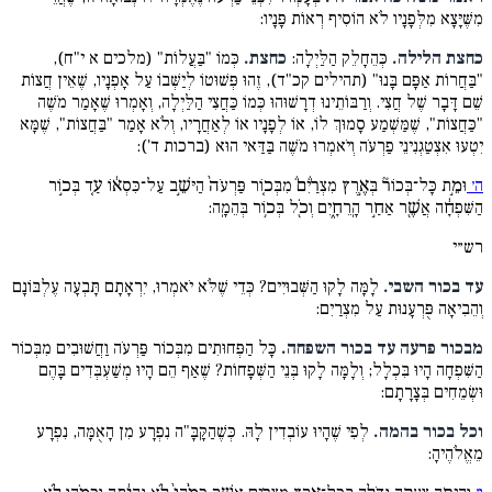
מִשֶּׁיָּצָא מִלְּפָנָיו לֹא הוֹסִיף רְאוֹת פָּנָיו:
כחצת הלילה.
כְּהֵחָלֵק הַלַּיְלָה:
כחצת.
כְּמוֹ "בַּעֲלוֹת" (מלכים א י"ח),
"בַּחֲרוֹת אַפָּם בָּנוּ" (תהילים קכ"ד), זֶהוּ פְּשׁוּטוֹ לְיַשְּׁבוֹ עַל אָפְנָיו, שֶׁאֵין חֲצוֹת
שֵׁם דָּבָר שֶׁל חֲצִי. וְרַבּוֹתֵינוּ דְרָשׁוּהוּ כְּמוֹ כַּחֲצִי הַלַּיְלָה, וְאָמְרוּ שֶׁאָמַר מֹשֶׁה
"כַּחֲצוֹת", שֶׁמַּשְׁמַע סָמוּךְ לוֹ, אוֹ לְפָנָיו אוֹ לְאַחֲרָיו, וְלֹא אָמַר "בַּחֲצוֹת", שֶׁמָּא
יִטְעוּ אִצְטַגְנִינֵי פַרְעֹה וְיֹאמְרוּ מֹשֶׁה בַּדַּאי הוּא (ברכות ד'):
ה׳
וּמֵ֣ת כָּל־בְּכוֹר֘ בְּאֶ֣רֶץ מִצְרַ֒יִם֒ מִבְּכ֤וֹר פַּרְעֹה֙ הַיּשֵׁ֣ב עַל־כִּסְא֔וֹ עַ֚ד בְּכ֣וֹר
הַשִּׁפְחָ֔ה אֲשֶׁ֖ר אַחַ֣ר הָֽרֵחָ֑יִם וְכֹ֖ל בְּכ֥וֹר בְּהֵמָֽה:
רש״י
עד בכור השבי.
לָמָּה לָקוּ הַשְּׁבוּיִים? כְּדֵי שֶׁלֹּא יֹאמְרוּ, יִרְאָתָם תָּבְעָה עֶלְבּוֹנָם
וְהֵבִיאָה פֻּרְעָנוּת עַל מִצְרַיִם:
מבכור פרעה עד בכור השפחה.
כָּל הַפְּחוּתִים מִבְּכוֹר פַּרְעֹה וַחֲשׁוּבִים מִבְּכוֹר
הַשִּׁפְחָה הָיוּ בִּכְלָל; וְלָמָּה לָקוּ בְּנֵי הַשְּׁפָחוֹת? שֶׁאַף הֵם הָיוּ מְשַׁעְבְּדִים בָּהֶם
וּשְׂמֵחִים בְּצָרָתָם:
וכל בכור בהמה.
לְפִי שֶׁהָיוּ עוֹבְדִין לָהּ. כְּשֶׁהַקָּבָּ"ה נִפְרָע מִן הָאֻמָּה, נִפְרָע
מֵאֱלֹהֶיהָ: