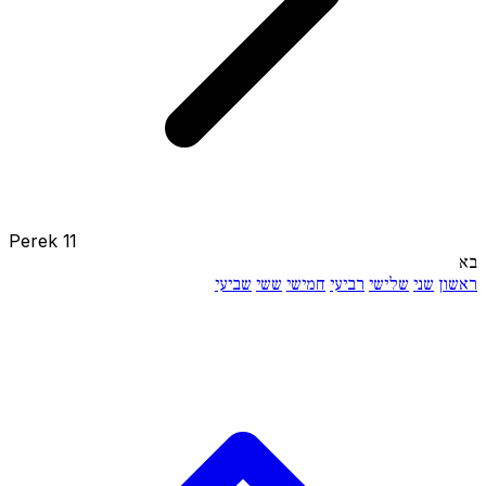
Perek 11
בא
ראשון
שני
שלישי
רביעי
חמישי
ששי
שביעי