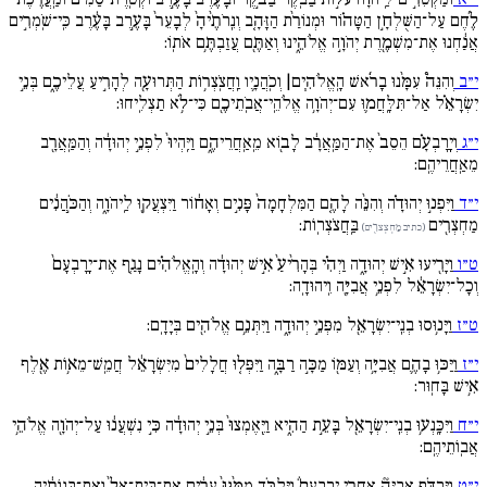
לֶ֜חֶם עַל־הַשֻּׁלְחָ֣ן הַטָּה֗וֹר וּמְנוֹרַ֨ת הַזָּהָ֚ב וְנֵֽרֹתֶ֙יהָ֙ לְבָעֵר֙ בָּעֶ֣רֶב בָּעֶ֔רֶב כִּֽי־שֹֽׁמְרִ֣ים
אֲנַ֔חְנוּ אֶת־מִשְׁמֶ֖רֶת יְהֹוָ֣ה אֱלֹהֵ֑ינוּ וְאַתֶּ֖ם עֲזַבְתֶּ֥ם אֹתֽוֹ:
י״ב
וְהִנֵּה֩ עִמָּ֨נוּ בָרֹ֜אשׁ הָֽאֱלֹהִ֧ים| וְכֹֽהֲנָ֛יו וַֽחֲצֹֽצְר֥וֹת הַתְּרוּעָ֖ה לְהָרִ֣יעַ עֲלֵיכֶ֑ם בְּנֵ֣י
יִשְׂרָאֵ֗ל אַל־תִּלָּֽחֲמ֛וּ עִם־יְהֹוָ֥ה אֱלֹהֵֽי־אֲבֹֽתֵיכֶ֖ם כִּי־לֹ֥א תַצְלִֽיחוּ:
י״ג
וְיָֽרָבְעָ֗ם הֵסֵב֙ אֶת־הַמַּֽאֲרָ֔ב לָב֖וֹא מֵֽאַֽחֲרֵיהֶ֑ם וַיִּֽהְיוּ֙ לִפְנֵ֣י יְהוּדָ֔ה וְהַמַּֽאֲרָ֖ב
מֵאַֽחֲרֵיהֶֽם:
י״ד
וַיִּפְנ֣וּ יְהוּדָ֗ה וְהִנֵּ֨ה לָהֶ֚ם הַמִּלְחָמָה֙ פָּנִ֣ים וְאָח֔וֹר וַיִּצְעֲק֖וּ לַֽיהֹוָ֑ה וְהַכֹּ֣הֲנִ֔ים
מַחְצְרִ֖ים
בַּֽחֲצֹצְרֽוֹת:
(כתיב מַחְצְצרִ֖ים)
ט״ו
וַיָּרִ֖יעוּ אִ֣ישׁ יְהוּדָ֑ה וַיְהִ֗י בְּהָרִ֙יעַ֙ אִ֣ישׁ יְהוּדָ֔ה וְהָֽאֱלֹהִ֗ים נָגַ֚ף אֶת־יָֽרָבְעָם֙
וְכָל־יִשְׂרָאֵ֔ל לִפְנֵ֥י אֲבִיָּ֖ה וִֽיהוּדָֽה:
ט״ז
וַיָּנ֥וּסוּ בְנֵֽי־יִשְׂרָאֵ֖ל מִפְּנֵ֣י יְהוּדָ֑ה וַיִּתְּנֵ֥ם אֱלֹהִ֖ים בְּיָדָֽם:
י״ז
וַיַּכּ֥וּ בָהֶ֛ם אֲבִיָּ֥ה וְעַמּ֖וֹ מַכָּ֣ה רַבָּ֑ה וַיִּפְּל֚וּ חֲלָלִים֙ מִיִּשְׂרָאֵ֔ל חֲמֵֽשׁ־מֵא֥וֹת אֶ֖לֶף
אִ֥ישׁ בָּחֽוּר:
י״ח
וַיִּכָּֽנְע֥וּ בְנֵֽי־יִשְׂרָאֵ֖ל בָּעֵ֣ת הַהִ֑יא וַיֶּֽאֶמְצוּ֙ בְּנֵ֣י יְהוּדָ֔ה כִּ֣י נִשְׁעֲנ֔וּ עַל־יְהֹוָ֖ה אֱלֹהֵ֥י
אֲבֽוֹתֵיהֶֽם:
י״ט
וַיִּרְדֹּ֣ף אֲבִיָּה֘ אַֽחֲרֵ֣י יָֽרָבְעָם֒ וַיִּלְכֹּ֚ד מִמֶּ֙נּוּ֙ עָרִ֔ים אֶת־בֵּֽית־אֵל֙ וְאֶת־בְּנוֹתֶ֔יהָ