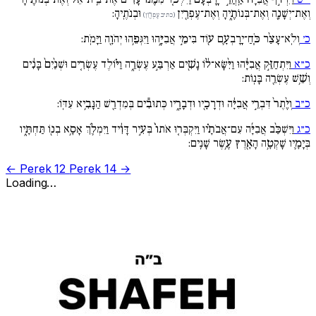
וְאֶת־יְשָׁנָ֖ה וְאֶת־בְּנוֹתֶ֑יהָ וְאֶת־עֶפְרַ֖יִן
וּבְנֹתֶֽיהָ:
(כתיב עֶפְרַ֖וִן)
כ׳
וְלֹֽא־עָצַ֨ר כֹּ֧חַ־יָֽרָבְעָ֛ם ע֖וֹד בִּימֵ֣י אֲבִיָּ֑הוּ וַיִּגְּפֵ֥הוּ יְהֹוָ֖ה וַיָּמֹֽת:
כ״א
וַיִּתְחַזֵּ֣ק אֲבִיָּ֔הוּ וַיִּ֨שָּׂא־ל֔וֹ נָשִׁ֖ים אַרְבַּ֣ע עֶשְׂרֵ֑ה וַיּ֗וֹלֶד עֶשְׂרִ֚ים וּשְׁנַ֙יִם֙ בָּנִ֔ים
וְשֵׁ֥שׁ עֶשְׂרֵ֖ה בָּנֽוֹת:
כ״ב
וְיֶ֙תֶר֙ דִּבְרֵ֣י אֲבִיָּ֔ה וּדְרָכָ֖יו וּדְבָרָ֑יו כְּתוּבִ֕ים בְּמִדְרַ֖שׁ הַנָּבִ֥יא עִדּֽוֹ:
כ״ג
וַיִּשְׁכַּ֨ב אֲבִיָּ֜ה עִם־אֲבֹתָ֗יו וַיִּקְבְּר֚וּ אֹתוֹ֙ בְּעִ֣יר דָּוִ֔יד וַיִּמְלֹ֛ךְ אָסָ֥א בְנ֖וֹ תַּחְתָּ֑יו
בְּיָמָ֛יו שָׁקְטָ֥ה הָאָ֖רֶץ עֶ֥שֶׂר שָׁנִֽים:
← Perek 12
Perek 14 →
Loading…