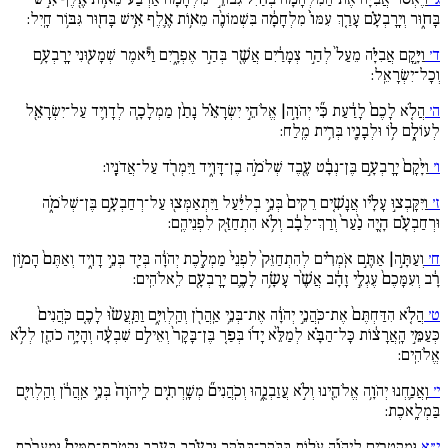
בָּח֑וּר וְיָֽרָבְעָ֗ם עָרַ֚ךְ עִמּוֹ֙ מִלְחָמָ֔ה בִּשְׁמוֹנֶ֨ה מֵא֥וֹת אֶ֛לֶף אִ֥ישׁ בָּח֖וּר גִּבּ֥וֹר חָֽיִל:
ד׳
וַיָּ֣קָם אֲבִיָּ֗ה מֵעַל֙ לְהַ֣ר צְמָרַ֔יִם אֲשֶׁ֖ר בְּהַ֣ר אֶפְרָ֑יִם וַיֹּ֕אמֶר שְׁמָע֖וּנִי יָֽרָבְעָ֥ם
וְכָל־יִשְׂרָאֵֽל:
ה׳
הֲלֹ֚א לָכֶם֙ לָדַ֔עַת כִּ֞י יְהֹוָ֣ה| אֱלֹהֵ֣י יִשְׂרָאֵ֗ל נָתַ֨ן מַמְלָכָ֧ה לְדָוִ֛יד עַל־יִשְׂרָאֵ֖ל
לְעוֹלָ֑ם ל֥וֹ וּלְבָנָ֖יו בְּרִ֥ית מֶֽלַח:
ו׳
וַיָּ֙קָם֙ יָֽרָבְעָ֣ם בֶּן־נְבָ֔ט עֶ֖בֶד שְׁלֹמֹ֣ה בֶן־דָּוִ֑יד וַיִּמְרֹ֖ד עַל־אֲדֹנָֽיו:
ז׳
וַיִּקָּֽבְצ֣וּ עָלָ֗יו אֲנָשִׁ֚ים רֵקִים֙ בְּנֵ֣י בְלִיַּ֔עַל וַיִּתְאַמְּצ֖וּ עַל־רְחַבְעָ֣ם בֶּן־שְׁלֹמֹ֑ה
וּרְחַבְעָ֗ם הָ֚יָה נַ֙עַר֙ וְרַךְ־לֵבָ֔ב וְלֹ֥א הִתְחַזַּ֖ק לִפְנֵיהֶֽם:
ח׳
וְעַתָּ֣ה| אַתֶּ֣ם אֹֽמְרִ֗ים לְהִתְחַזֵּק֙ לִפְנֵי֙ מַמְלֶ֣כֶת יְהֹוָ֔ה בְּיַ֖ד בְּנֵ֣י דָוִ֑יד וְאַתֶּם֙ הָמ֣וֹן
רָ֔ב וְעִמָּכֶם֙ עֶגְלֵ֣י זָהָ֔ב אֲשֶׁ֨ר עָשָׂ֥ה לָכֶ֛ם יָֽרָבְעָ֖ם לֵֽאלֹהִֽים:
ט׳
הֲלֹ֚א הִדַּחְתֶּם֙ אֶת־כֹּֽהֲנֵ֣י יְהֹוָ֔ה אֶת־בְּנֵ֥י אַֽהֲרֹ֖ן וְהַֽלְוִיִּ֑ם וַתַּֽעֲשׂ֨וּ לָכֶ֚ם כֹּֽהֲנִים֙
כְּעַמֵּ֣י הָֽאֲרָצ֔וֹת כָּל־הַבָּ֗א לְמַלֵּ֨א יָד֜וֹ בְּפַ֚ר בֶּן־בָּקָר֙ וְאֵילִ֣ם שִׁבְעָ֔ה וְהָיָ֥ה כֹהֵ֖ן לְלֹ֥א
אֱלֹהִֽים:
י׳
וַֽאֲנַ֛חְנוּ יְהֹוָ֥ה אֱלֹהֵ֖ינוּ וְלֹ֣א עֲזַבְנֻ֑הוּ וְכֹֽהֲנִים֞ מְשָֽׁרְתִ֚ים לַֽיהֹוָה֙ בְּנֵ֣י אַֽהֲרֹ֔ן וְהַֽלְוִיִּ֖ם
בַּמְלָֽאכֶת:
י״א
וּמַקְטִרִ֣ים לַֽיהֹוָ֡ה עֹל֣וֹת בַּבֹּֽקֶר־בַּבֹּ֣קֶר וּבָעֶ֗רֶב בָּעֶ֣רֶב וּקְטֹֽרֶת־סַמִּים֩ וּמַֽעֲרֶ֨כֶת