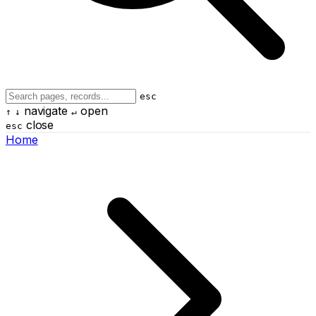
esc
navigate
open
↑
↓
↵
close
esc
Home