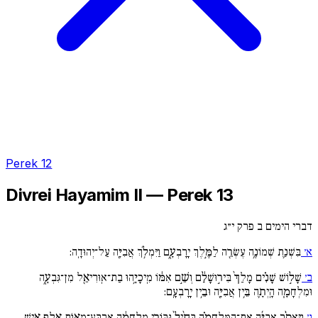
Perek 12
Divrei Hayamim II — Perek 13
דברי הימים ב פרק י״ג
א׳
בִּשְׁנַ֛ת שְׁמוֹנֶ֥ה עֶשְׂרֵ֖ה לַמֶּ֣לֶךְ יָֽרָבְעָ֑ם וַיִּמְלֹ֥ךְ אֲבִיָּ֖ה עַל־יְהוּדָֽה:
ב׳
שָׁל֣וֹשׁ שָׁנִ֗ים מָלַךְ֙ בִּיר֣וּשָׁלִַ֔ם וְשֵׁ֣ם אִמּ֔וֹ מִֽיכָיָ֥הוּ בַת־אֽוּרִיאֵ֖ל מִן־גִּבְעָ֑ה
וּמִלְחָמָ֧ה הָֽיְתָ֛ה בֵּ֥ין אֲבִיָּ֖ה וּבֵ֥ין יָֽרָבְעָֽם:
ג׳
וַיֶּאְסֹ֨ר אֲבִיָּ֜ה אֶת־הַמִּלְחָמָ֗ה בְּחַ֙יִל֙ גִּבּוֹרֵ֣י מִלְחָמָ֔ה אַרְבַּע־מֵא֥וֹת אֶ֖לֶף אִ֣ישׁ