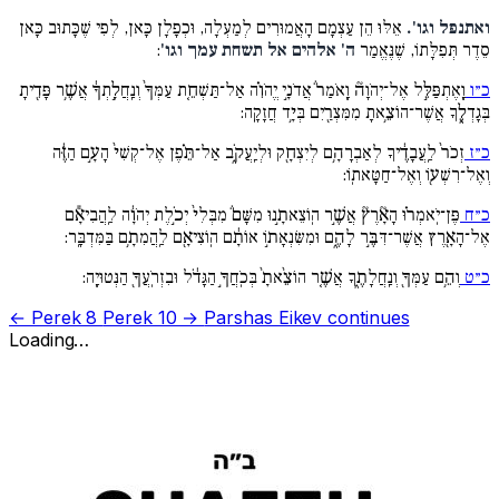
ואתנפל וגו'.
אֵלּוּ הֵן עַצְמָם הָאֲמוּרִים לְמַעְלָה, וּכְפָלָן כָּאן, לְפִי שֶׁכָּתוּב כָּאן
סֵדֶר תְּפִלָּתוֹ, שֶׁנֶּאֱמַר
ה' אלהים אל תשחת עמך וגו'
:
כ״ו
וָֽאֶתְפַּלֵּ֣ל אֶל־יְהֹוָה֘ וָֽאֹמַר֒ אֲדֹנָ֣י יֱהֹוִ֗ה אַל־תַּשְׁחֵ֤ת עַמְּךָ֙ וְנַֽחֲלָ֣תְךָ֔ אֲשֶׁ֥ר פָּדִ֖יתָ
בְּגָדְלֶ֑ךָ אֲשֶׁר־הוֹצֵ֥אתָ מִמִּצְרַ֖יִם בְּיָ֥ד חֲזָקָֽה:
כ״ז
זְכֹר֙ לַֽעֲבָדֶ֔יךָ לְאַבְרָהָ֥ם לְיִצְחָ֖ק וּלְיַֽעֲקֹ֑ב אַל־תֵּ֗פֶן אֶל־קְשִׁי֙ הָעָ֣ם הַזֶּ֔ה
וְאֶל־רִשְׁע֖וֹ וְאֶל־חַטָּאתֽוֹ:
כ״ח
פֶּן־יֹֽאמְר֗וּ הָאָ֘רֶץ֘ אֲשֶׁ֣ר הֽוֹצֵאתָ֣נוּ מִשָּׁם֒ מִבְּלִי֙ יְכֹ֣לֶת יְהֹוָ֔ה לַֽהֲבִיאָ֕ם
אֶל־הָאָ֖רֶץ אֲשֶׁר־דִּבֶּ֣ר לָהֶ֑ם וּמִשִּׂנְאָת֣וֹ אוֹתָ֔ם הֽוֹצִיאָ֖ם לַֽהֲמִתָ֥ם בַּמִּדְבָּֽר:
כ״ט
וְהֵ֥ם עַמְּךָ֖ וְנַֽחֲלָתֶ֑ךָ אֲשֶׁ֤ר הוֹצֵ֨אתָ֙ בְּכֹֽחֲךָ֣ הַגָּדֹ֔ל וּבִזְרֹֽעֲךָ֖ הַנְּטוּיָֽה:
← Perek 8
Perek 10 →
Parshas Eikev continues
Loading…