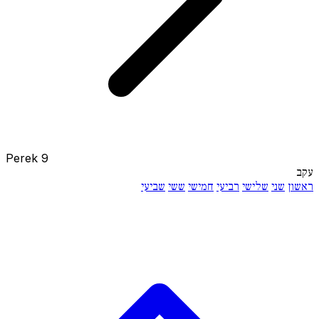
Perek 9
עקב
ראשון
שני
שלישי
רביעי
חמישי
ששי
שביעי