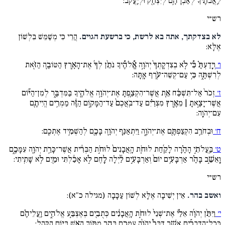
לַֽאֲבֹתֶ֔יךָ לְאַבְרָהָ֥ם לְיִצְחָ֖ק וּלְיַֽעֲקֹֽב:
רש״י
לא בצדקתך, אתה בא לרשת, כי ברשעת הגוים.
הֲרֵי כִּי מְשַׁמֵּשׁ בִּלְשׁוֹן
אֶלָּא:
ו׳
וְיָֽדַעְתָּ֗ כִּ֠י לֹ֤א בְצִדְקָֽתְךָ֙ יְהֹוָ֣ה אֱ֠לֹהֶ֠יךָ נֹתֵ֨ן לְךָ֜ אֶת־הָאָ֧רֶץ הַטּוֹבָ֛ה הַזֹּ֖את
לְרִשְׁתָּ֑הּ כִּ֥י עַם־קְשֵׁה־עֹ֖רֶף אָֽתָּה:
ז׳
זְכֹר֙ אַל־תִּשְׁכַּ֔ח אֵ֧ת אֲשֶׁר־הִקְצַ֛פְתָּ אֶת־יְהֹוָ֥ה אֱלֹהֶ֖יךָ בַּמִּדְבָּ֑ר לְמִן־הַיּ֞וֹם
אֲשֶׁר־יָצָ֣אתָ | מֵאֶ֣רֶץ מִצְרַ֗יִם עַד־בֹּֽאֲכֶם֙ עַד־הַמָּק֣וֹם הַזֶּ֔ה מַמְרִ֥ים הֱיִיתֶ֖ם
עִם־יְהֹוָֽה:
ח׳
וּבְחֹרֵ֥ב הִקְצַפְתֶּ֖ם אֶת־יְהֹוָ֑ה וַיִּתְאַנַּ֧ף יְהֹוָ֛ה בָּכֶ֖ם לְהַשְׁמִ֥יד אֶתְכֶֽם:
ט׳
בַּֽעֲלֹתִ֣י הָהָ֗רָה לָקַ֜חַת לוּחֹ֤ת הָֽאֲבָנִים֙ לוּחֹ֣ת הַבְּרִ֔ית אֲשֶׁר־כָּרַ֥ת יְהֹוָ֖ה עִמָּכֶ֑ם
וָֽאֵשֵׁ֣ב בָּהָ֗ר אַרְבָּעִ֥ים יוֹם֙ וְאַרְבָּעִ֣ים לַ֔יְלָה לֶ֚חֶם לֹ֣א אָכַ֔לְתִּי וּמַ֖יִם לֹ֥א שָׁתִֽיתִי:
רש״י
ואשב בהר.
אֵין יְשִׁיבָה אֶלָּא לְשׁוֹן עַכָּבָה (מגילה כ"א):
י׳
וַיִּתֵּ֨ן יְהֹוָ֜ה אֵלַ֗י אֶת־שְׁנֵי֙ לוּחֹ֣ת הָֽאֲבָנִ֔ים כְּתֻבִ֖ים בְּאֶצְבַּ֣ע אֱלֹהִ֑ים וַֽעֲלֵיהֶ֗ם
כְּכָל־הַדְּבָרִ֡ים אֲשֶׁ֣ר דִּבֶּר֩ יְהֹוָ֨ה עִמָּכֶ֥ם בָּהָ֛ר מִתּ֥וֹךְ הָאֵ֖שׁ בְּי֥וֹם הַקָּהָֽל: