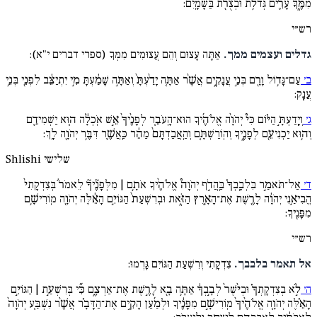
מִמֶּ֑ךָּ עָרִ֛ים גְּדֹלֹ֥ת וּבְצֻרֹ֖ת בַּשָּׁמָֽיִם:
רש״י
גדלים ועצמים ממך.
אַתָּה עָצוּם וְהֵם עֲצוּמִים מִמְּךָ (ספרי דברים י"א):
ב׳
עַם־גָּד֥וֹל וָרָ֖ם בְּנֵ֣י עֲנָקִ֑ים אֲשֶׁ֨ר אַתָּ֤ה יָדַ֨עְתָּ֙ וְאַתָּ֣ה שָׁמַ֔עְתָּ מִ֣י יִתְיַצֵּ֔ב לִפְנֵ֖י בְּנֵ֥י
עֲנָֽק:
ג׳
וְיָֽדַעְתָּ֣ הַיּ֗וֹם כִּי֩ יְהֹוָ֨ה אֱלֹהֶ֜יךָ הוּא־הָֽעֹבֵ֤ר לְפָנֶ֨יךָ֙ אֵ֣שׁ אֹֽכְלָ֔ה ה֧וּא יַשְׁמִידֵ֛ם
וְה֥וּא יַכְנִיעֵ֖ם לְפָנֶ֑יךָ וְהֽוֹרַשְׁתָּ֤ם וְהַֽאֲבַדְתָּם֙ מַהֵ֔ר כַּֽאֲשֶׁ֛ר דִּבֶּ֥ר יְהֹוָ֖ה לָֽךְ:
שלישי
Shlishi
ד׳
אַל־תֹּאמַ֣ר בִּלְבָֽבְךָ֗ בַּֽהֲדֹ֣ף יְהֹוָה֩ אֱלֹהֶ֨יךָ אֹתָ֥ם | מִלְּפָנֶ֘יךָ֘ לֵאמֹר֒ בְּצִדְקָתִי֙
הֱבִיאַ֣נִי יְהֹוָ֔ה לָרֶ֖שֶׁת אֶת־הָאָ֣רֶץ הַזֹּ֑את וּבְרִשְׁעַת֙ הַגּוֹיִ֣ם הָאֵ֔לֶּה יְהֹוָ֖ה מֽוֹרִישָׁ֥ם
מִפָּנֶֽיךָ:
רש״י
אל תאמר בלבבך.
צִדְקָתִי וְרִשְׁעַת הַגּוֹיִם גָּרְמוּ:
ה׳
לֹ֣א בְצִדְקָֽתְךָ֗ וּבְי֨שֶׁר֙ לְבָ֣בְךָ֔ אַתָּ֥ה בָ֖א לָרֶ֣שֶׁת אֶת־אַרְצָ֑ם כִּ֞י בְּרִשְׁעַ֣ת | הַגּוֹיִ֣ם
הָאֵ֗לֶּה יְהֹוָ֤ה אֱלֹהֶ֨יךָ֙ מֽוֹרִישָׁ֣ם מִפָּנֶ֔יךָ וּלְמַ֜עַן הָקִ֣ים אֶת־הַדָּבָ֗ר אֲשֶׁ֨ר נִשְׁבַּ֤ע יְהֹוָה֙