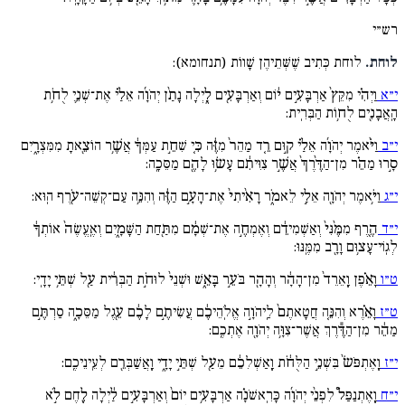
רש״י
לוחת.
לוחת כְּתִיב שֶׁשְּׁתֵיהֶן שָׁווֹת (תנחומא):
י״א
וַיְהִ֗י מִקֵּץ֙ אַרְבָּעִ֣ים י֔וֹם וְאַרְבָּעִ֖ים לָ֑יְלָה נָתַ֨ן יְהֹוָ֜ה אֵלַ֗י אֶת־שְׁנֵ֛י לֻחֹ֥ת
הָֽאֲבָנִ֖ים לֻח֥וֹת הַבְּרִֽית:
י״ב
וַיֹּ֨אמֶר יְהֹוָ֜ה אֵלַ֗י ק֣וּם רֵ֤ד מַהֵר֙ מִזֶּ֔ה כִּ֚י שִׁחֵ֣ת עַמְּךָ֔ אֲשֶׁ֥ר הוֹצֵ֖אתָ מִמִּצְרָ֑יִם
סָ֣רוּ מַהֵ֗ר מִן־הַדֶּ֨רֶךְ֙ אֲשֶׁ֣ר צִוִּיתִ֔ם עָשׂ֥וּ לָהֶ֖ם מַסֵּכָֽה:
י״ג
וַיֹּ֥אמֶר יְהֹוָ֖ה אֵלַ֣י לֵאמֹ֑ר רָאִ֨יתִי֙ אֶת־הָעָ֣ם הַזֶּ֔ה וְהִנֵּ֥ה עַם־קְשֵׁה־עֹ֖רֶף הֽוּא:
י״ד
הֶ֤רֶף מִמֶּ֨נִּי֙ וְאַשְׁמִידֵ֔ם וְאֶמְחֶ֣ה אֶת־שְׁמָ֔ם מִתַּ֖חַת הַשָּׁמָ֑יִם וְאֶֽעֱשֶׂה֙ אוֹתְךָ֔
לְגֽוֹי־עָצ֥וּם וָרָ֖ב מִמֶּֽנּוּ:
ט״ו
וָאֵ֗פֶן וָֽאֵרֵד֙ מִן־הָהָ֔ר וְהָהָ֖ר בֹּעֵ֣ר בָּאֵ֑שׁ וּשְׁנֵי֙ לוּחֹ֣ת הַבְּרִ֔ית עַ֖ל שְׁתֵּ֥י יָדָֽי:
ט״ז
וָאֵ֗רֶא וְהִנֵּ֤ה חֲטָאתֶם֙ לַֽיהֹוָ֣ה אֱלֹֽהֵיכֶ֔ם עֲשִׂיתֶ֣ם לָכֶ֔ם עֵ֖גֶל מַסֵּכָ֑ה סַרְתֶּ֣ם
מַהֵ֔ר מִן־הַדֶּ֕רֶךְ אֲשֶׁר־צִוָּ֥ה יְהֹוָ֖ה אֶתְכֶֽם:
י״ז
וָֽאֶתְפֹּשׂ֙ בִּשְׁנֵ֣י הַלֻּחֹ֔ת וָֽאַשְׁלִכֵ֔ם מֵעַ֖ל שְׁתֵּ֣י יָדָ֑י וָֽאֲשַׁבְּרֵ֖ם לְעֵֽינֵיכֶֽם:
י״ח
וָֽאֶתְנַפַּל֩ לִפְנֵ֨י יְהֹוָ֜ה כָּרִֽאשֹׁנָ֗ה אַרְבָּעִ֥ים יוֹם֙ וְאַרְבָּעִ֣ים לַ֔יְלָה לֶ֚חֶם לֹ֣א