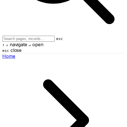
esc
navigate
open
↑
↓
↵
close
esc
Home