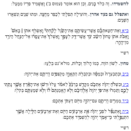
להשמידו.
זֶה כִלּוּי בָּנִים, וְכֵן הוּא אוֹמֵר (עמוס ב') וָאַשְׁמִיד פִּרְיוֹ מִמַּעַל:
ואתפלל גם בעד אהרן.
וְהוֹעִילָה תְפִלָּתִי לְכַפֵּר מֶחֱצָה, וּמֵתוּ שְׁנַיִם וְנִשְׁאֲרוּ
הַשְּׁנַיִם:
כ״א
וְאֶת־חַטַּאתְכֶ֞ם אֲשֶׁר־עֲשִׂיתֶ֣ם אֶת־הָעֵ֗גֶל לָקַ֘חְתִּי֘ וָֽאֶשְׂרֹ֣ף אֹת֣וֹ | בָּאֵשׁ֒
וָֽאֶכֹּ֨ת אֹת֤וֹ טָחוֹן֙ הֵיטֵ֔ב עַ֥ד אֲשֶׁר־דַּ֖ק לְעָפָ֑ר וָֽאַשְׁלִךְ֙ אֶת־עֲפָר֔וֹ אֶל־הַנַּ֖חַל הַיֹּרֵ֥ד
מִן־הָהָֽר:
רש״י
טחון.
לְשׁוֹן הוֹוֶה, כְּמוֹ הָלוֹךְ וְכַלּוֹת, מולא"נט בְּלַעַז:
כ״ב
וּבְתַבְעֵרָה֙ וּבְמַסָּ֔ה וּבְקִבְרֹ֖ת הַתַּֽאֲוָ֑ה מַקְצִפִ֥ים הֱיִיתֶ֖ם אֶת־יְהֹוָֽה:
כ״ג
וּבִשְׁלֹ֨חַ יְהֹוָ֜ה אֶתְכֶ֗ם מִקָּדֵ֤שׁ בַּרְנֵ֨עַ֙ לֵאמֹ֔ר עֲלוּ֙ וּרְשׁ֣וּ אֶת־הָאָ֔רֶץ אֲשֶׁ֥ר נָתַ֖תִּי
לָכֶ֑ם וַתַּמְר֗וּ אֶת־פִּ֤י יְהֹוָה֙ אֱלֹ֣הֵיכֶ֔ם וְלֹ֤א הֶֽאֱמַנְתֶּם֙ ל֔וֹ וְלֹ֥א שְׁמַעְתֶּ֖ם בְּקֹלֽוֹ:
כ״ד
מַמְרִ֥ים הֱיִיתֶ֖ם עִם־יְהֹוָ֑ה מִיּ֖וֹם דַּעְתִּ֥י אֶתְכֶֽם:
כ״ה
וָֽאֶתְנַפַּ֞ל לִפְנֵ֣י יְהֹוָ֗ה אֵ֣ת אַרְבָּעִ֥ים הַיּ֛וֹם וְאֶת־אַרְבָּעִ֥ים הַלַּ֖יְלָה אֲשֶׁ֣ר
הִתְנַפָּ֑לְתִּי כִּֽי־אָמַ֥ר יְהֹוָ֖ה לְהַשְׁמִ֥יד אֶתְכֶֽם:
רש״י