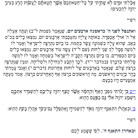
אָכַ֔לְתִּי וּמַ֖יִם לֹ֣א שָׁתִ֑יתִי עַ֤ל כָּל־חַטַּאתְכֶם֙ אֲשֶׁ֣ר חֲטָאתֶ֔ם לַֽעֲשׂ֥וֹת הָרַ֛ע בְּעֵינֵ֥י
יְהֹוָ֖ה לְהַכְעִיסֽוֹ:
רש״י
ואתנפל לפני ה' כראשנה ארבעים יום.
שֶׁנֶּאֱמַר (שמות ל"ב) וְעַתָּה אֶעֱלֶה
אֶל ה' אוּלַי אֲכַפְּרָה, בְּאוֹתָהּ עֲלִיָּה נִתְעַכַּבְתִּי אַרְבָּעִים יוֹם, נִמְצְאוּ כָלִים בְּכ"ט
בְּאָב, שֶׁהוּא עָלָה בִּשְׁמוֹנָה עָשָׂר בְּתַמּוּז, בּוֹ בַיּוֹם נִתְרַצָּה לְיִשְׂרָאֵל וְאָמַר לוֹ
לְמֹשֶׁה פְּסָל לְךָ שְׁנֵי לֻחוֹת (שם ל"ד) עָשָׂה עוֹד אַרְבָּעִים יוֹם, נִמְצְאוּ כָלִים
בְּיוֹם הַכִּפּוּרִים, בּוֹ בַיּוֹם נִתְרַצָּה הַקָּבָּ"ה לְיִשְׂרָאֵל בְּשִׂמְחָה וְאָמַר לוֹ לְמֹשֶׁה
סָלַחְתִּי כִּדְבָרֶךָ (במדבר י"ד), לְכָךְ הֻקְבַּע לִמְחִילָה וְלִסְלִיחָה, וּמִנַּיִן שֶׁנִּתְרַצָּה
בְרָצוֹן שָׁלֵם, שֶׁנֶּאֱמַר בָּאַרְבָּעִים שֶׁל לוּחוֹת אַחֲרוֹנוֹת (דברים י') וְאָנֹכִי עָמַדְתִּי
בָהָר כַּיָּמִים הָרִאשֹׁנִים, מַה הָרִאשׁוֹנִים בְּרָצוֹן אַף הָאַחֲרוֹנִים בְּרָצוֹן, אֱמֹר מֵעַתָּה
אֶמְצָעִיִּים הָיוּ בְּכַעַס:
י״ט
כִּ֣י יָגֹ֗רְתִּי מִפְּנֵ֤י הָאַף֙ וְהַ֣חֵמָ֔ה אֲשֶׁ֨ר קָצַ֧ף יְהֹוָ֛ה עֲלֵיכֶ֖ם לְהַשְׁמִ֣יד אֶתְכֶ֑ם
וַיִּשְׁמַ֤ע יְהֹוָה֙ אֵלַ֔י גַּ֖ם בַּפַּ֥עַם הַהִֽוא:
כ׳
וּבְאַֽהֲרֹ֗ן הִתְאַנַּ֧ף יְהֹוָ֛ה מְאֹ֖ד לְהַשְׁמִיד֑וֹ וָֽאֶתְפַּלֵּ֛ל גַּם־בְּעַ֥ד אַֽהֲרֹ֖ן בָּעֵ֥ת הַהִֽוא:
רש״י
ובאהרן התאנף ה'.
לְפִי שֶׁשָּׁמַע לָכֶם: