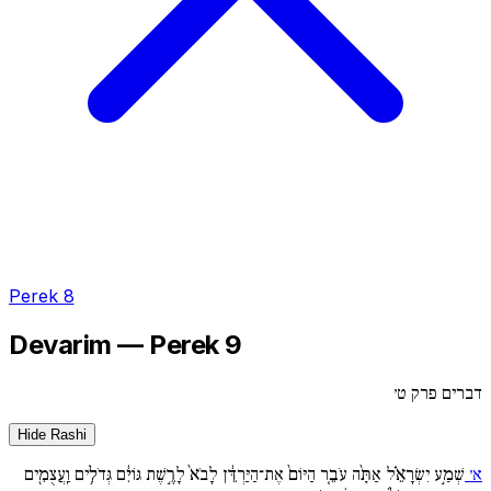
Perek 8
Devarim — Perek 9
דברים פרק ט׳
Hide Rashi
א׳
שְׁמַ֣ע יִשְׂרָאֵ֗ל אַתָּ֨ה עֹבֵ֤ר הַיּוֹם֙ אֶת־הַיַּרְדֵּ֔ן לָבֹא֙ לָרֶ֣שֶׁת גּוֹיִ֔ם גְּדֹלִ֥ים וַֽעֲצֻמִ֖ים