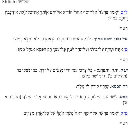
שלישי
Shlishi
ל״ט
וַיֹּ֤אמֶר פַּרְעֹה֙ אֶל־יוֹסֵ֔ף אַֽחֲרֵ֨י הוֹדִ֧יעַ אֱלֹהִ֛ים אֽוֹתְךָ֖ אֶת־כָּל־זֹ֑את אֵֽין־נָב֥וֹן
וְחָכָ֖ם כָּמֽוֹךָ:
רש״י
אין נבון וחכם כמוך.
לְבַקֵּשׁ אִישׁ נָבוֹן וְחָכָם שֶׁאָמַרְתָּ, לֹא נִמְצָא כָמוֹךָ:
מ׳
אַתָּה֙ תִּֽהְיֶ֣ה עַל־בֵּיתִ֔י וְעַל־פִּ֖יךָ יִשַּׁ֣ק כָּל־עַמִּ֑י רַ֥ק הַכִּסֵּ֖א אֶגְדַּ֥ל מִמֶּֽךָּ:
רש״י
ישק.
יִתְּזַן, יִתְפַּרְנֵס – כָּל צָרְכֵי עַמִּי יִהְיוּ נַעֲשִׂים עַל יָדְךָ, כְּמוֹ נַשְּׁקוּ בַר
(תהילים ב'), גרני"שון בְּלַעַז:
רק הכסא.
שֶׁיִּהְיוּ קוֹרִין לִי מֶלֶךְ:
כסא.
לְשׁוֹן שֵׁם הַמְּלוּכָה, כְּמוֹ וִיגַדֵּל אֶת כִּסְאוֹ מִכִּסֵּא אֲדֹנִי הַמֶּלֶךְ (מלכים א
א'):
מ״א
וַיֹּ֥אמֶר פַּרְעֹ֖ה אֶל־יוֹסֵ֑ף רְאֵה֙ נָתַ֣תִּי אֹֽתְךָ֔ עַ֖ל כָּל־אֶ֥רֶץ מִצְרָֽיִם:
רש״י