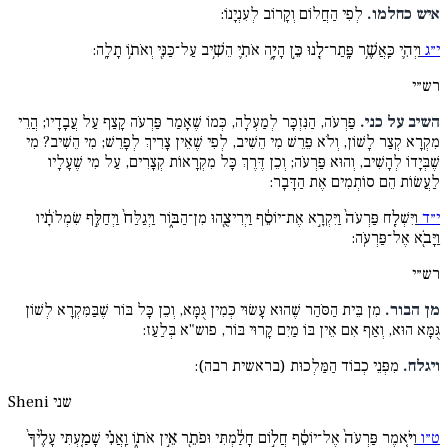
איש כחלמו.
לְפִי הַחֲלוֹם וְקָרוֹב לְעִנְיָנוֹ:
י״ג
וַיְהִ֛י כַּֽאֲשֶׁ֥ר פָּֽתַר־לָ֖נוּ כֵּ֣ן הָיָ֑ה אֹתִ֛י הֵשִׁ֥יב עַל־כַּנִּ֖י וְאֹת֥וֹ תָלָֽה:
רש״י
השיב על כני.
פַּרְעֹה, הַנִּזְכָּר לְמַעְלָה, כְּמוֹ שֶׁאָמַר פַּרְעֹה קָצַף עַל עֲבָדָיו; הֲרֵי
מִקְרָא קְצַר לָשׁוֹן, וְלֹא פֵּרֵשׁ מִי הֵשִׁיב, לְפִי שֶׁאֵין צָרִיךְ לְפָרֵשׁ; מִי הֵשִׁיב? מִי
שֶׁבְּיָדוֹ לְהָשִׁיב, וְהוּא פַּרְעֹה; וְכֵן דֶּרֶךְ כָּל מִקְרָאוֹת קְצָרִים, עַל מִי שֶׁעָלָיו
לַעֲשׂוֹת הֵם סוֹתְמִים אֶת הַדָּבָר:
י״ד
וַיִּשְׁלַ֤ח פַּרְעֹה֙ וַיִּקְרָ֣א אֶת־יוֹסֵ֔ף וַיְרִיצֻ֖הוּ מִן־הַבּ֑וֹר וַיְגַלַּח֙ וַיְחַלֵּ֣ף שִׂמְלֹתָ֔יו
וַיָּבֹ֖א אֶל־פַּרְעֹֽה:
רש״י
מן הבור.
מִן בֵּית הַסֹּהַר שֶׁהוּא עָשׂוּי כְּמִין גֻּמָּא, וְכֵן כָּל בּוֹר שֶׁבַּמִּקְרָא לְשׁוֹן
גֻּמָּא הוּא, וְאַף אִם אֵין בּוֹ מַיִם קָרוּי בּוֹר, פוש"א בְּלַעַז:
ויגלח.
מִפְּנֵי כְבוֹד הַמַּלְכוּת (בראשית רבה):
שני
Sheni
ט״ו
וַיֹּ֤אמֶר פַּרְעֹה֙ אֶל־יוֹסֵ֔ף חֲל֣וֹם חָלַ֔מְתִּי וּפֹתֵ֖ר אֵ֣ין אֹת֑וֹ וַֽאֲנִ֗י שָׁמַ֤עְתִּי עָלֶ֨יךָ֙