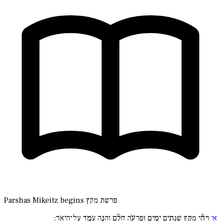
פרשת מקץ
Parshas Mikeitz begins
א׳
וַיְהִ֕י מִקֵּ֖ץ שְׁנָתַ֣יִם יָמִ֑ים וּפַרְעֹ֣ה חֹלֵ֔ם וְהִנֵּ֖ה עֹמֵ֥ד עַל־הַיְאֹֽר: