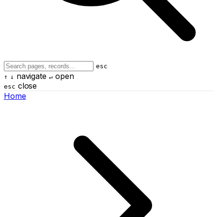
esc
navigate
open
↑
↓
↵
close
esc
Home