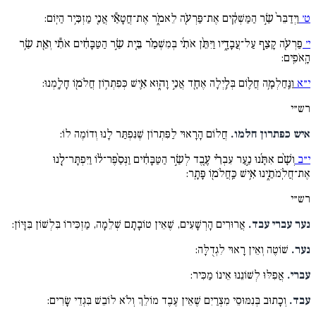
ט׳
וַיְדַבֵּר֙ שַׂ֣ר הַמַּשְׁקִ֔ים אֶת־פַּרְעֹ֖ה לֵאמֹ֑ר אֶת־חֲטָאַ֕י אֲנִ֖י מַזְכִּ֥יר הַיּֽוֹם:
י׳
פַּרְעֹ֖ה קָצַ֣ף עַל־עֲבָדָ֑יו וַיִּתֵּ֨ן אֹתִ֜י בְּמִשְׁמַ֗ר בֵּ֚ית שַׂ֣ר הַטַּבָּחִ֔ים אֹתִ֕י וְאֵ֖ת שַׂ֥ר
הָֽאֹפִֽים:
י״א
וַנַּֽחַלְמָ֥ה חֲל֛וֹם בְּלַ֥יְלָה אֶחָ֖ד אֲנִ֣י וָה֑וּא אִ֛ישׁ כְּפִתְר֥וֹן חֲלֹמ֖וֹ חָלָֽמְנוּ:
רש״י
איש כפתרון חלמו.
חֲלוֹם הָרָאוּי לַפִּתְרוֹן שֶׁנִּפְתַּר לָנוּ וְדוֹמֶה לוֹ:
י״ב
וְשָׁ֨ם אִתָּ֜נוּ נַ֣עַר עִבְרִ֗י עֶ֚בֶד לְשַׂ֣ר הַטַּבָּחִ֔ים וַנְּסַ֙פֶּר־ל֔וֹ וַיִּפְתָּר־לָ֖נוּ
אֶת־חֲלֹֽמֹתֵ֑ינוּ אִ֥ישׁ כַּֽחֲלֹמ֖וֹ פָּתָֽר:
רש״י
נער עברי עבד.
אֲרוּרִים הָרְשָׁעִים, שֶׁאֵין טוֹבָתָם שְׁלֵמָה, מַזְכִּירוֹ בִּלְשׁוֹן בִּזָּיוֹן:
נער.
שׁוֹטֶה וְאֵין רָאוּי לִגְדֻלָּה:
עברי.
אֲפִלּוּ לְשׁוֹנֵנוּ אֵינוֹ מַכִּיר:
עבד.
וְכָתוּב בְּנִמּוּסֵי מִצְרַיִם שֶׁאֵין עֶבֶד מוֹלֵךְ וְלֹא לוֹבֵשׁ בִּגְדֵי שָׂרִים: