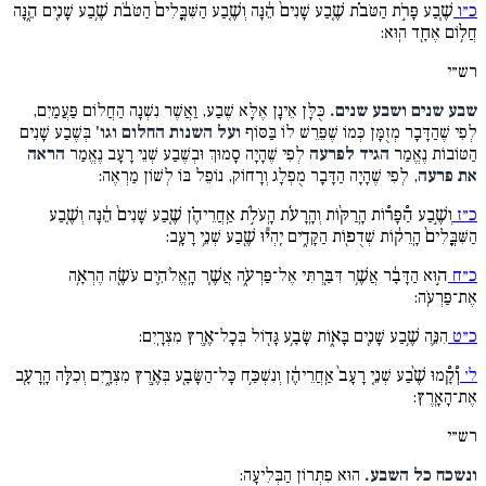
כ״ו
שֶׁ֧בַע פָּרֹ֣ת הַטֹּבֹ֗ת שֶׁ֤בַע שָׁנִים֙ הֵ֔נָּה וְשֶׁ֤בַע הַשִּׁבֳּלִים֙ הַטֹּבֹ֔ת שֶׁ֥בַע שָׁנִ֖ים הֵ֑נָּה
חֲל֥וֹם אֶחָ֖ד הֽוּא:
רש״י
שבע שנים ושבע שנים.
כֻּלָּן אֵינָן אֶלָּא שֶׁבַע, וַאֲשֶׁר נִשְׁנָה הַחֲלוֹם פַּעֲמַיִם,
לְפִי שֶׁהַדָּבָר מְזֻמָּן כְּמוֹ שֶׁפֵּרֵשׁ לוֹ בַּסּוֹף
ועל השנות החלום וגו'
בְּשֶׁבַע שָׁנִים
הַטּוֹבוֹת נֶאֱמַר
הגיד לפרעה
לְפִי שֶׁהָיָה סָמוּךְ וּבְשֶׁבַע שְׁנֵי רָעָב נֶאֱמַר
הראה
את פרעה
, לְפִי שֶׁהָיָה הַדָּבָר מֻפְלָג וְרָחוֹק, נוֹפֵל בּוֹ לְשׁוֹן מַרְאֶה:
כ״ז
וְשֶׁ֣בַע הַ֠פָּר֠וֹת הָֽרַקּ֨וֹת וְהָֽרָעֹ֜ת הָֽעֹלֹ֣ת אַֽחֲרֵיהֶ֗ן שֶׁ֤בַע שָׁנִים֙ הֵ֔נָּה וְשֶׁ֤בַע
הַשִּׁבֳּלִים֙ הָֽרֵק֔וֹת שְׁדֻפ֖וֹת הַקָּדִ֑ים יִֽהְי֕וּ שֶׁ֖בַע שְׁנֵ֥י רָעָֽב:
כ״ח
ה֣וּא הַדָּבָ֔ר אֲשֶׁ֥ר דִּבַּ֖רְתִּי אֶל־פַּרְעֹ֑ה אֲשֶׁ֧ר הָֽאֱלֹהִ֛ים עֹשֶׂ֖ה הֶרְאָ֥ה
אֶת־פַּרְעֹֽה:
כ״ט
הִנֵּ֛ה שֶׁ֥בַע שָׁנִ֖ים בָּא֑וֹת שָׂבָ֥ע גָּד֖וֹל בְּכָל־אֶ֥רֶץ מִצְרָֽיִם:
ל׳
וְ֠קָ֠מוּ שֶׁ֨בַע שְׁנֵ֤י רָעָב֙ אַֽחֲרֵיהֶ֔ן וְנִשְׁכַּ֥ח כָּל־הַשָּׂבָ֖ע בְּאֶ֣רֶץ מִצְרָ֑יִם וְכִלָּ֥ה הָֽרָעָ֖ב
אֶת־הָאָֽרֶץ:
רש״י
ונשכח כל השבע.
הוּא פִתְרוֹן הַבְּלִיעָה: