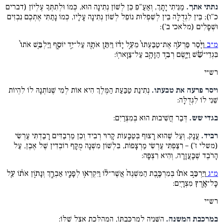
נתתי אתך.
מַנֵּיתִי יָתָךְ, וְאַעַ"פִּ כֵּן לְשׁוֹן נְתִינָה הוּא, כְּמוֹ וּלְתִתְּךָ עֶלְיוֹן (דברים
כ"ו); בֵּין לִגְדֻלָּה בֵּין לְשִׁפְלוּת נוֹפֵל לְשׁוֹן נְתִינָה עָלָיו, כְּמוֹ נָתַתִּי אֶתְכֶם נִבְזִים
וּשְׁפָלִים (מלאכי ב'):
מ״ב
וַיָּ֨סַר פַּרְעֹ֤ה אֶת־טַבַּעְתּוֹ֙ מֵעַ֣ל יָד֔וֹ וַיִּתֵּ֥ן אֹתָ֖הּ עַל־יַ֣ד יוֹסֵ֑ף וַיַּלְבֵּ֤שׁ אֹתוֹ֙
בִּגְדֵי־שֵׁ֔שׁ וַיָּ֛שֶׂם רְבִ֥ד הַזָּהָ֖ב עַל־צַוָּארֽוֹ:
רש״י
ויסר פרעה את טבעתו.
נְתִינַת טַבַּעַת הַמֶּלֶךְ הִיא אוֹת לְמִי שֶׁנּוֹתְנָהּ לוֹ לִהְיוֹת
שֵׁנִי לוֹ לִגְדֻלָּה:
בגדי שש.
דְּבַר חֲשִׁיבוּת הוּא בְּמִצְרַיִם:
רביד.
עֲנָק, וְעַל שֶׁהוּא רָצוּף בְּטַבָּעוֹת קָרוּי רְבִיד וְכֵן מַרְבַדִּים רָבַדְתִּי עַרְשִׂי
(משלי ז') – רִצַּפְתִּי עַרְשִׂי מַרְצָפוֹת, בִּלְשׁוֹן מִשְׁנָה מֻקָּף רוֹבְדִין שֶׁל אֶבֶן, עַל
הָרֹבֶד שֶׁבָּעֲזָרָה, וְהִיא רִצְפָּה:
מ״ג
וַיַּרְכֵּ֣ב אֹת֗וֹ בְּמִרְכֶּ֤בֶת הַמִּשְׁנֶה֙ אֲשֶׁר־ל֔וֹ וַיִּקְרְא֥וּ לְפָנָ֖יו אַבְרֵ֑ךְ וְנָת֣וֹן אֹת֔וֹ עַ֖ל
כָּל־אֶ֥רֶץ מִצְרָֽיִם:
רש״י
במרכבת המשנה.
הַשְּׁנִיָּה לְמֶרְכַּבְתּוֹ, הַמְהַלֶּכֶת אֵצֶל שֶׁלּוֹ: