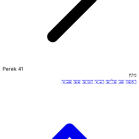
Perek 41
מקץ
ראשון
שני
שלישי
רביעי
חמישי
ששי
שביעי