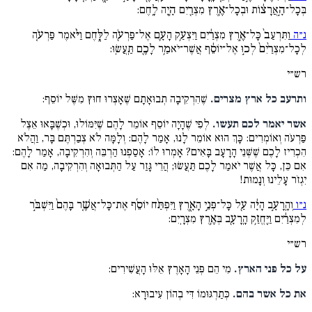
בְּכָל־הָ֣אֲרָצ֔וֹת וּבְכָל־אֶ֥רֶץ מִצְרַ֖יִם הָ֥יָה לָֽחֶם:
נ״ה
וַתִּרְעַב֙ כָּל־אֶ֣רֶץ מִצְרַ֔יִם וַיִּצְעַ֥ק הָעָ֛ם אֶל־פַּרְעֹ֖ה לַלָּ֑חֶם וַיֹּ֨אמֶר פַּרְעֹ֤ה
לְכָל־מִצְרַ֨יִם֙ לְכ֣וּ אֶל־יוֹסֵ֔ף אֲשֶׁר־יֹאמַ֥ר לָכֶ֖ם תַּֽעֲשֽׂוּ:
רש״י
ותרעב כל ארץ מצרים.
שֶׁהִרְקִיבָה תְבוּאָתָם שֶׁאָצְרוּ חוּץ מִשֶּׁל יוֹסֵף:
אשר יאמר לכם תעשו.
לְפִי שֶׁהָיָה יוֹסֵף אוֹמֵר לָהֶם שֶׁיִּמּוֹלוּ, וּכְשֶׁבָּאוּ אֵצֶל
פַּרְעֹה וְאוֹמְרִים: כָּךְ הוּא אוֹמֵר לָנוּ, אָמַר לָהֶם: וְלָמָּה לֹא צְבַרְתֶּם בָּר, וַהֲלֹא
הִכְרִיז לָכֶם שֶׁשְּׁנֵי הָרָעָב בָּאִים? אָמְרוּ לוֹ: אָסַפְנוּ הַרְבֵּה וְהִרְקִיבָה, אָמַר לָהֶם:
אִם כֵּן, כָּל אֲשֶׁר יֹאמַר לָכֶם תַּעֲשׂוּ; הֲרֵי גָּזַר עַל הַתְּבוּאָה וְהִרְקִיבָה, מַה אִם
יִגְזֹר עָלֵינוּ וְנָמוּת!
נ״ו
וְהָֽרָעָ֣ב הָיָ֔ה עַ֖ל כָּל־פְּנֵ֣י הָאָ֑רֶץ וַיִּפְתַּ֨ח יוֹסֵ֜ף אֶת־כָּל־אֲשֶׁ֤ר בָּהֶם֙ וַיִּשְׁבֹּ֣ר
לְמִצְרַ֔יִם וַיֶּֽחֱזַ֥ק הָֽרָעָ֖ב בְּאֶ֥רֶץ מִצְרָֽיִם:
רש״י
על כל פני הארץ.
מִי הֵם פְּנֵי הָאָרֶץ אֵלּוּ הָעֲשִׁירִים:
את כל אשר בהם.
כְּתַרְגּוּמוֹ דִּי בְהוֹן עִיבוּרָא: