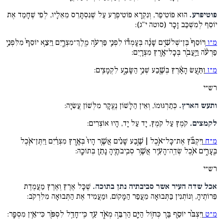
פוטיפרע.
הוּא פּוֹטִיפַר, וְנִקְרָא פּוֹטִיפֶרַע עַל שֶׁנִּסְתָּרֵס מֵאֵלָיו, לְפִי שֶׁחָמַד אֶת
יוֹסֵף לְמִשְׁכַּב זָכָר (סוטה י"ג):
מ״ו
וְיוֹסֵף֙ בֶּן־שְׁלשִׁ֣ים שָׁנָ֔ה בְּעָמְד֕וֹ לִפְנֵ֖י פַּרְעֹ֣ה מֶֽלֶךְ־מִצְרָ֑יִם וַיֵּצֵ֤א יוֹסֵף֙ מִלִּפְנֵ֣י
פַרְעֹ֔ה וַיַּֽעֲבֹ֖ר בְּכָל־אֶ֥רֶץ מִצְרָֽיִם:
מ״ז
וַתַּ֣עַשׂ הָאָ֔רֶץ בְּשֶׁ֖בַע שְׁנֵ֣י הַשָּׂבָ֑ע לִקְמָצִֽים:
רש״י
ותעש הארץ.
כְּתַרְגּוּמוֹ, וְאֵין הַלָּשׁוֹן נֶעֱקָר מִלְּשׁוֹן עֲשִׂיָּה:
לקמצים.
קֹמֶץ עַל קֹמֶץ, יָד עַל יָד, הָיוּ אוֹצְרִים:
מ״ח
וַיִּקְבֹּ֞ץ אֶת־כָּל־אֹ֣כֶל | שֶׁ֣בַע שָׁנִ֗ים אֲשֶׁ֤ר הָיוּ֙ בְּאֶ֣רֶץ מִצְרַ֔יִם וַיִּתֶּן־אֹ֖כֶל
בֶּֽעָרִ֑ים אֹ֧כֶל שְׂדֵֽה־הָעִ֛יר אֲשֶׁ֥ר סְבִֽיבֹתֶ֖יהָ נָתַ֥ן בְּתוֹכָֽהּ:
רש״י
אכל שדה העיר אשר סביבתיה נתן בתוכה.
שֶׁכָּל אֶרֶץ וְאֶרֶץ מַעֲמֶדֶת
פֵּרוֹתֶיהָ, וְנוֹתְנִין בַּתְּבוּאָה מֵעֲפַר הַמָּקוֹם, וּמַעֲמִיד אֶת הַתְּבוּאָה מִלִּרְקֹב:
מ״ט
וַיִּצְבֹּ֨ר יוֹסֵ֥ף בָּ֛ר כְּח֥וֹל הַיָּ֖ם הַרְבֵּ֣ה מְאֹ֑ד עַ֛ד כִּֽי־חָדַ֥ל לִסְפֹּ֖ר כִּי־אֵ֥ין מִסְפָּֽר: