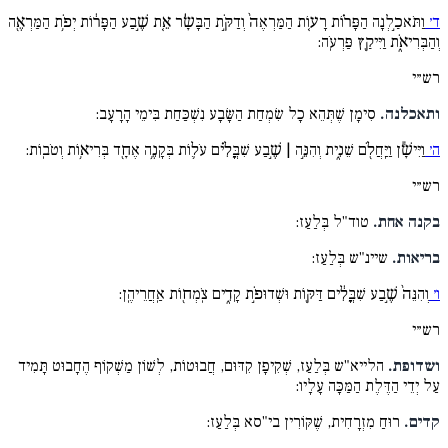
ד׳
וַתֹּאכַ֣לְנָה הַפָּר֗וֹת רָע֤וֹת הַמַּרְאֶה֙ וְדַקֹּ֣ת הַבָּשָׂ֔ר אֵ֚ת שֶׁ֣בַע הַפָּר֔וֹת יְפֹ֥ת הַמַּרְאֶ֖ה
וְהַבְּרִיאֹ֑ת וַיִּיקַ֖ץ פַּרְעֹֽה:
רש״י
ותאכלנה.
סִימָן שֶׁתְּהֵא כָל שִׂמְחַת הַשָּׂבָע נִשְׁכַּחַת בִּימֵי הָרָעָב:
ה׳
וַיִּישָׁ֕ן וַיַּֽחֲלֹ֖ם שֵׁנִ֑ית וְהִנֵּ֣ה | שֶׁ֣בַע שִׁבֳּלִ֗ים עֹל֛וֹת בְּקָנֶ֥ה אֶחָ֖ד בְּרִיא֥וֹת וְטֹבֽוֹת:
רש״י
בקנה אחת.
טוד"ל בְּלַעַז:
בריאות.
שיינ"ש בְּלַעַז:
ו׳
וְהִנֵּה֙ שֶׁ֣בַע שִׁבֳּלִ֔ים דַּקּ֖וֹת וּשְׁדוּפֹ֣ת קָדִ֑ים צֹֽמְח֖וֹת אַֽחֲרֵיהֶֽן:
רש״י
ושדופת.
הלייא"ש בְּלַעַז, שְׁקִיפָן קִדּוּם, חֲבוּטוֹת, לְשׁוֹן מַשְׁקוֹף הֶחָבוּט תָּמִיד
עַל יְדֵי הַדֶּלֶת הַמַּכָּה עָלָיו:
קדים.
רוּחַ מִזְרָחִית, שֶׁקּוֹרִין בי"סא בְּלַעַז: