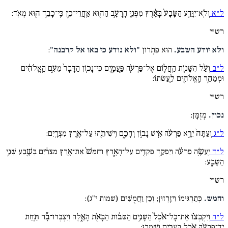
ל״א
וְלֹֽא־יִוָּדַ֤ע הַשָּׂבָע֙ בָּאָ֔רֶץ מִפְּנֵ֛י הָֽרָעָ֥ב הַה֖וּא אַֽחֲרֵי־כֵ֑ן כִּֽי־כָבֵ֥ד ה֖וּא מְאֹֽד:
רש״י
ולא יודע השבע.
הוּא פִּתְרוֹן
"ולא נודע כי באו אל קרבנה"
:
ל״ב
וְעַ֨ל הִשָּׁנ֧וֹת הַֽחֲל֛וֹם אֶל־פַּרְעֹ֖ה פַּֽעֲמָ֑יִם כִּֽי־נָכ֤וֹן הַדָּבָר֙ מֵעִ֣ם הָֽאֱלֹהִ֔ים
וּמְמַהֵ֥ר הָֽאֱלֹהִ֖ים לַֽעֲשׂתֽוֹ:
רש״י
נכון.
מְזֻמָּן:
ל״ג
וְעַתָּה֙ יֵרֶ֣א פַרְעֹ֔ה אִ֖ישׁ נָב֣וֹן וְחָכָ֑ם וִֽישִׁיתֵ֖הוּ עַל־אֶ֥רֶץ מִצְרָֽיִם:
ל״ד
יַֽעֲשֶׂ֣ה פַרְעֹ֔ה וְיַפְקֵ֥ד פְּקִדִ֖ים עַל־הָאָ֑רֶץ וְחִמֵּשׁ֙ אֶת־אֶ֣רֶץ מִצְרַ֔יִם בְּשֶׁ֖בַע שְׁנֵ֥י
הַשָּׂבָֽע:
רש״י
וחמש.
כְּתַרְגּוּמוֹ וִיזָרְזוּן; וְכֵן וַחֲמֻשִׁים (שמות י"ג):
ל״ה
וְיִקְבְּצ֗וּ אֶת־כָּל־אֹ֨כֶל֙ הַשָּׁנִ֣ים הַטֹּב֔וֹת הַבָּאֹ֖ת הָאֵ֑לֶּה וְיִצְבְּרוּ־בָ֞ר תַּ֧חַת
יַד־פַּרְעֹ֛ה אֹ֥כֶל בֶּֽעָרִ֖ים וְשָׁמָֽרוּ: