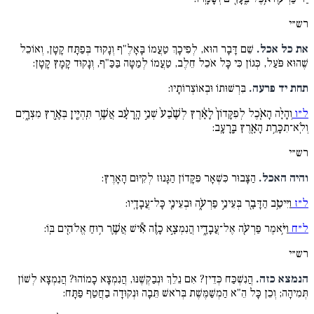
רש״י
את כל אכל.
שֵׁם דָּבָר הוּא, לְפִיכָךְ טַעֲמוֹ בָּאָלֶ"ף וְנָקוּד בְּפַתָּח קָטָן, וְאוֹכֵל
שֶׁהוּא פֹּעַל, כְּגוֹן כִּי כָּל אֹכֵל חֵלֶב, טַעֲמוֹ לְמַטָּה בַּכַּ"ף, וְנָקוּד קָמָץ קָטָן:
תחת יד פרעה.
בִּרְשׁוּתוֹ וּבְאוֹצְרוֹתָיו:
ל״ו
וְהָיָ֨ה הָאֹ֤כֶל לְפִקָּדוֹן֙ לָאָ֔רֶץ לְשֶׁ֨בַע֙ שְׁנֵ֣י הָֽרָעָ֔ב אֲשֶׁ֥ר תִּֽהְיֶ֖יןָ בְּאֶ֣רֶץ מִצְרָ֑יִם
וְלֹֽא־תִכָּרֵ֥ת הָאָ֖רֶץ בָּֽרָעָֽב:
רש״י
והיה האכל.
הַצָּבוּר כִּשְׁאָר פִּקָּדוֹן הַגָּנוּז לְקִיּוּם הָאָרֶץ:
ל״ז
וַיִּיטַ֥ב הַדָּבָ֖ר בְּעֵינֵ֣י פַרְעֹ֑ה וּבְעֵינֵ֖י כָּל־עֲבָדָֽיו:
ל״ח
וַיֹּ֥אמֶר פַּרְעֹ֖ה אֶל־עֲבָדָ֑יו הֲנִמְצָ֣א כָזֶ֔ה אִ֕ישׁ אֲשֶׁ֛ר ר֥וּחַ אֱלֹהִ֖ים בּֽוֹ:
רש״י
הנמצא כזה.
הֲנִשְׁכַּח כְּדֵין? אִם נֵלֵךְ וּנְבַקְשֶׁנּוּ, הֲנִמְצָא כָמוֹהוּ? הֲנִמְצָא לְשׁוֹן
תְּמִיהָה; וְכֵן כָּל הֵ"א הַמְשַׁמֶּשֶׁת בְּרֹאשׁ תֵּבָה וּנְקוּדָה בַחֲטַף פַּתָּח: