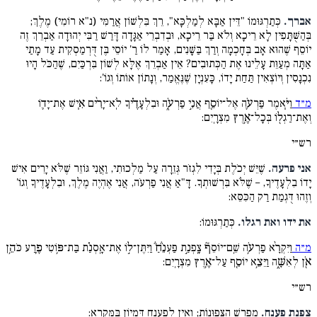
אברך.
כְּתַרְגּוּמוֹ "דֵּין אַבָּא לְמַלְכָּא", רֵךְ בִּלְשׁוֹן אֲרַמִּי (נ"א רוֹמִי) מֶלֶךְ;
בְּהַשֻּׁתָּפִין לָא רֵיכָא וְלֹא בַּר רֵיכָא, וּבְדִבְרֵי אַגָּדָה דָּרַשׁ רַבִּי יְהוּדָה אַבְרֵךְ זֶה
יוֹסֵף שֶׁהוּא אָב בְּחָכְמָה וְרַךְ בַּשָּׁנִים, אָמַר לוֹ רַ' יוֹסֵי בֶּן דֻּרְמַסְקִית עַד מָתַי
אַתָּה מְעַוֵּת עָלֵינוּ אֶת הַכְּתוּבִים? אֵין אַבְרֵךְ אֶלָּא לְשׁוֹן בִּרְכַּיִם, שֶׁהַכֹּל הָיוּ
נִכְנָסִין וְיוֹצְאִין תַּחַת יָדוֹ, כָּעִנְיָן שֶׁנֶּאֱמַר, וְנָתוֹן אוֹתוֹ וְגוֹ':
מ״ד
וַיֹּ֧אמֶר פַּרְעֹ֛ה אֶל־יוֹסֵ֖ף אֲנִ֣י פַרְעֹ֑ה וּבִלְעָדֶ֗יךָ לֹֽא־יָרִ֨ים אִ֧ישׁ אֶת־יָד֛וֹ
וְאֶת־רַגְל֖וֹ בְּכָל־אֶ֥רֶץ מִצְרָֽיִם:
רש״י
אני פרעה.
שֶׁיֵּשׁ יְכֹלֶת בְּיָדִי לִגְזֹר גְּזֵרָה עַל מַלְכוּתִי, וַאֲנִי גּוֹזֵר שֶׁלֹּא יָרִים אִישׁ
יָדוֹ בִלְעָדֶיךָ, – שֶׁלֹּא בִּרְשׁוּתְךָ. דָּ"אַ אֲנִי פַרְעֹה, אֲנִי אֶהְיֶה מֶלֶךְ, וּבִלְעָדֶיךָ וְגוֹ'
וְזֶהוּ דֻּגְמַת רַק הַכִּסֵּא:
את ידו ואת רגלו.
כְּתַרְגּוּמוֹ:
מ״ה
וַיִּקְרָ֨א פַרְעֹ֥ה שֵֽׁם־יוֹסֵף֘ צָֽפְנַ֣ת פַּעְנֵ֒חַ֒ וַיִּתֶּן־ל֣וֹ אֶת־אָֽסְנַ֗ת בַּת־פּ֥וֹטִי פֶ֛רַע כֹּהֵ֥ן
אֹ֖ן לְאִשָּׁ֑ה וַיֵּצֵ֥א יוֹסֵ֖ף עַל־אֶ֥רֶץ מִצְרָֽיִם:
רש״י
צפנת פענח.
מְפָרֵשׁ הַצְּפוּנוֹת; וְאֵין לְפַעְנֵחַ דִּמְיוֹן בַּמִּקְרָא: