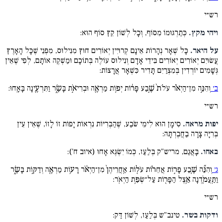
רש״י
ויהי מקץ.
כְּתַרְגּוּמוֹ מִסּוֹף, וְכָל לְשׁוֹן קֵץ סוֹף הוּא:
על היאר.
כָּל שְׁאָר נְהָרוֹת אֵינָם קְרוּיִין יְאוֹרִים חוּץ מִנִּילוּס, מִפְּנֵי שֶׁכָּל הָאָרֶץ
עֲשׂוּיִם יְאוֹרִים יְאוֹרִים בִּידֵי אָדָם וְנִילוּס עוֹלֶה בְּתוֹכָם וּמַשְׁקֶה אוֹתָם, לְפִי שֶׁאֵין
גְּשָׁמִים יוֹרְדִין בְּמִצְרַיִם תָּדִיר כִּשְׁאָר אֲרָצוֹת:
ב׳
וְהִנֵּ֣ה מִן־הַיְאֹ֗ר עֹלֹת֙ שֶׁ֣בַע פָּר֔וֹת יְפ֥וֹת מַרְאֶ֖ה וּבְרִיאֹ֣ת בָּשָׂ֑ר וַתִּרְעֶ֖ינָה בָּאָֽחוּ:
רש״י
יפות מראה.
סִימָן הוּא לִימֵי שֹׂבַע, שֶׁהַבְּרִיּוֹת נִרְאוֹת יָפוֹת זוֹ לָזוֹ, שֶׁאֵין עֵין
בְּרִיָּה צָרָה בַחֲבֶרְתָּהּ:
באחו.
בָּאֲגַם, מריש"ק בְּלַעַז, כְּמוֹ יִשְׂגֶּא אָחוּ (איוב ח'):
ג׳
וְהִנֵּ֞ה שֶׁ֧בַע פָּר֣וֹת אֲחֵר֗וֹת עֹל֤וֹת אַֽחֲרֵיהֶן֙ מִן־הַיְאֹ֔ר רָע֥וֹת מַרְאֶ֖ה וְדַקּ֣וֹת בָּשָׂ֑ר
וַתַּֽעֲמֹ֛דְנָה אֵ֥צֶל הַפָּר֖וֹת עַל־שְׂפַ֥ת הַיְאֹֽר:
רש״י
ודקות בשר.
טינב"ש בְּלַעַז, לְשׁוֹן דַּק: