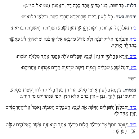
דלות.
כְּחוּשׁוֹת, כְּמוֹ מַדּוּעַ אַתָּה כָּכָה דַּל, דְּאַמְנוֹן (שמואל ב י"ג):
ורקות בשר.
כָּל לְשׁוֹן רַקּוֹת שֶׁבַּמִּקְרָא חַסְרֵי בָשָׂר, וּבְלַעַז בלוא"ש:
כ׳
וַתֹּאכַ֨לְנָה֙ הַפָּר֔וֹת הָֽרַקּ֖וֹת וְהָֽרָע֑וֹת אֵ֣ת שֶׁ֧בַע הַפָּר֛וֹת הָרִֽאשֹׁנ֖וֹת הַבְּרִיאֹֽת:
כ״א
וַתָּבֹ֣אנָה אֶל־קִרְבֶּ֗נָה וְלֹ֤א נוֹדַע֙ כִּי־בָ֣אוּ אֶל־קִרְבֶּ֔נָה וּמַרְאֵיהֶ֣ן רַ֔ע כַּֽאֲשֶׁ֖ר
בַּתְּחִלָּ֑ה וָֽאִיקָֽץ:
כ״ב
וָאֵ֖רֶא בַּֽחֲלֹמִ֑י וְהִנֵּ֣ה | שֶׁ֣בַע שִׁבֳּלִ֗ים עֹלֹ֛ת בְּקָנֶ֥ה אֶחָ֖ד מְלֵאֹ֥ת וְטֹבֽוֹת:
כ״ג
וְהִנֵּה֙ שֶׁ֣בַע שִׁבֳּלִ֔ים צְנֻמ֥וֹת דַּקּ֖וֹת שְׁדֻפ֣וֹת קָדִ֑ים צֹֽמְח֖וֹת אַֽחֲרֵיהֶֽם:
רש״י
צנמות.
צוּנְמָא בִּלְשׁוֹן אֲרַמִּי סֶלַע, הֲרֵי הֵן כְּעֵץ בְּלִי לִחְלוּחַ וְקָשׁוֹת כְּסֶלַע,
וְתַרְגּוּמוֹ נָצָן לָקְיָן, נָצָן – אֵין בָּהֶם אֶלָּא הַנֵּץ, לְפִי שֶׁנִּתְרוֹקְנוּ מִן הַזֶּרַע:
כ״ד
וַתִּבְלַ֨עְןָ֙ הַשִּׁבֳּלִ֣ים הַדַּקֹּ֔ת אֵ֛ת שֶׁ֥בַע הַשִּׁבֳּלִ֖ים הַטֹּב֑וֹת וָֽאֹמַר֙ אֶל־הַֽחַרְטֻמִּ֔ים
וְאֵ֥ין מַגִּ֖יד לִֽי:
כ״ה
וַיֹּ֤אמֶר יוֹסֵף֙ אֶל־פַּרְעֹ֔ה חֲל֥וֹם פַּרְעֹ֖ה אֶחָ֣ד ה֑וּא אֵ֣ת אֲשֶׁ֧ר הָֽאֱלֹהִ֛ים עֹשֶׂ֖ה
הִגִּ֥יד לְפַרְעֹֽה: