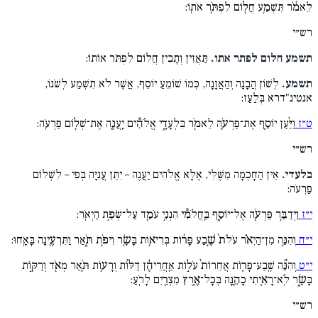
לֵאמֹ֔ר תִּשְׁמַ֥ע חֲל֖וֹם לִפְתֹּ֥ר אֹתֽוֹ:
רש״י
תשמע חלום לפתר אתו.
תַּאֲזִין וְתָבִין חֲלוֹם לִפְתֹּר אוֹתוֹ:
תשמע.
לְשׁוֹן הֲבָנָה וְהַאֲזָנָה, כְּמוֹ שׁוֹמֵעַ יוֹסֵף, אֲשֶׁר לֹא תִשְׁמַע לְשֹׁנוֹ,
אנטינ"דרא בְּלַעַז:
ט״ז
וַיַּ֨עַן יוֹסֵ֧ף אֶת־פַּרְעֹ֛ה לֵאמֹ֖ר בִּלְעָדָ֑י אֱלֹהִ֕ים יַֽעֲנֶ֖ה אֶת־שְׁל֥וֹם פַּרְעֹֽה:
רש״י
בלעדי.
אֵין הַחָכְמָה מִשֶּׁלִּי, אֶלָּא אֱלֹהִים יַעֲנֶה – יִתֵּן עֲנִיָּה בְּפִי – לִשְׁלוֹם
פַּרְעֹה:
י״ז
וַיְדַבֵּ֥ר פַּרְעֹ֖ה אֶל־יוֹסֵ֑ף בַּֽחֲלֹמִ֕י הִנְנִ֥י עֹמֵ֖ד עַל־שְׂפַ֥ת הַיְאֹֽר:
י״ח
וְהִנֵּ֣ה מִן־הַיְאֹ֗ר עֹלֹת֙ שֶׁ֣בַע פָּר֔וֹת בְּרִיא֥וֹת בָּשָׂ֖ר וִיפֹ֣ת תֹּ֑אַר וַתִּרְעֶ֖ינָה בָּאָֽחוּ:
י״ט
וְהִנֵּ֞ה שֶֽׁבַע־פָּר֤וֹת אֲחֵרוֹת֙ עֹל֣וֹת אַֽחֲרֵיהֶ֔ן דַּלּ֨וֹת וְרָע֥וֹת תֹּ֛אַר מְאֹ֖ד וְרַקּ֣וֹת
בָּשָׂ֑ר לֹֽא־רָאִ֧יתִי כָהֵ֛נָּה בְּכָל־אֶ֥רֶץ מִצְרַ֖יִם לָרֹֽעַ:
רש״י