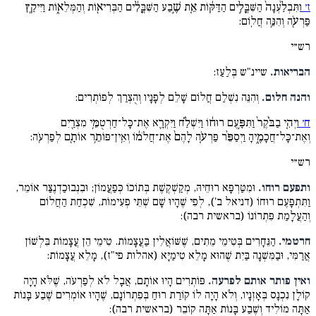
ז׳
וַתִּבְלַ֨עְנָה֙ הַשִּׁבֳּלִ֣ים הַדַּקּ֔וֹת אֵ֚ת שֶׁ֣בַע הַשִּׁבֳּלִ֔ים הַבְּרִיא֖וֹת וְהַמְּלֵא֑וֹת וַיִּיקַ֥ץ
פַּרְעֹ֖ה וְהִנֵּ֥ה חֲלֽוֹם:
רש״י
הבריאות.
שיינ"ש בְּלַעַז:
והנה חלום.
וְהִנֵּה נִשְׁלַם חֲלוֹם שָׁלֵם לְפָנָיו וְהֻצְרַךְ לְפוֹתְרִים:
ח׳
וַיְהִ֤י בַבֹּ֨קֶר֙ וַתִּפָּ֣עֶם רוּח֔וֹ וַיִּשְׁלַ֗ח וַיִּקְרָ֛א אֶת־כָּל־חַרְטֻמֵּ֥י מִצְרַ֖יִם
וְאֶת־כָּל־חֲכָמֶ֑יהָ וַיְסַפֵּ֨ר פַּרְעֹ֤ה לָהֶם֙ אֶת־חֲלֹמ֔וֹ וְאֵֽין־פּוֹתֵ֥ר אוֹתָ֖ם לְפַרְעֹֽה:
רש״י
ותפעם רוחו.
וּמִטַּרְפָּא רוּחֵיהּ, מְקַשְׁקֶשֶׁת בְּתוֹכוֹ כְּפַעֲמוֹן; וּבִנְבוּכַדְנֶצַּר אוֹמֵר,
וַתִּתְפָּעֶם רוּחוֹ (דניאל ב'), לְפִי שֶׁהָיוּ שָׁם שְׁתֵּי פְעִימוֹת, שִׁכְחַת הַחֲלוֹם
וְהַעֲלָמַת פִּתְרוֹנוֹ (בראשית רבה):
חרטמי.
הַנֵּחָרִים בְּטִימֵי מֵתִים, שֶׁשּׁוֹאֲלִין בַּעֲצָמוֹת. טִימֵי הֵן עֲצָמוֹת בִּלְשׁוֹן
אֲרַמִּי, וּבַמִּשְׁנָה בַּיִת שֶׁהוּא מָלֵא טִימַיָּא (אהלות פי"ז), מָלֵא עֲצָמוֹת:
ואין פותר אותם לפרעה.
פּוֹתְרִים הָיוּ אוֹתָם, אֲבָל לֹא לְפַרְעֹה, שֶׁלֹּא הָיָה
קוֹלָן נִכְנָס בְּאָזְנָיו, וְלֹא הָיָה לוֹ קוֹרַת רוּחַ בְּפִתְרוֹנָם, שֶׁהָיוּ אוֹמְרִים שֶׁבַע בָּנוֹת
אַתָּה מוֹלִיד וְשֶׁבַע בָּנוֹת אַתָּה קוֹבֵר (בראשית רבה):