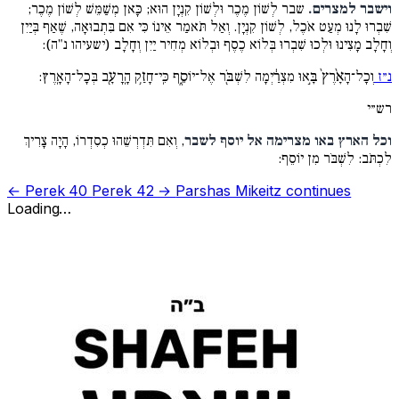
וישבר למצרים.
שבר לְשׁוֹן מֶכֶר וּלְשׁוֹן קִנְיָן הוּא; כָּאן מְשַׁמֵּשׁ לְשׁוֹן מֶכֶר;
שִׁבְרוּ לָנוּ מְעַט אֹכֶל, לְשׁוֹן קִנְיָן. וְאַל תֹּאמַר אֵינוֹ כִּי אִם בִּתְבוּאָה, שֶׁאַף בְּיַיִן
וְחָלָב מָצִינוּ וּלְכוּ שִׁבְרוּ בְּלוֹא כֶסֶף וּבְלוֹא מְחִיר יַיִן וְחָלָב (ישעיהו נ"ה):
נ״ז
וְכָל־הָאָ֨רֶץ֙ בָּ֣אוּ מִצְרַ֔יְמָה לִשְׁבֹּ֖ר אֶל־יוֹסֵ֑ף כִּֽי־חָזַ֥ק הָֽרָעָ֖ב בְּכָל־הָאָֽרֶץ:
רש״י
וכל הארץ באו מצרימה אל יוסף לשבר
, וְאִם תִּדְרְשֵׁהוּ כְסִדְרוֹ, הָיָה צָרִיךְ
לִכְתֹּב: לִשְׁבֹּר מִן יוֹסֵף:
← Perek 40
Perek 42 →
Parshas Mikeitz continues
Loading…