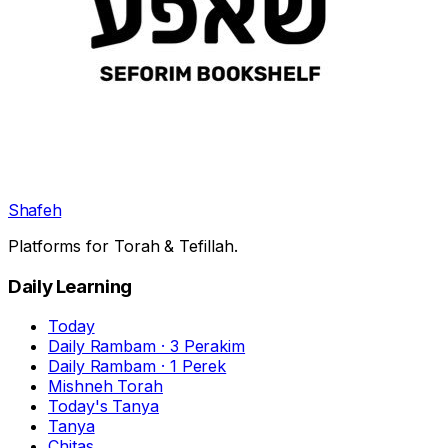
Shafeh
Platforms for Torah & Tefillah.
Daily Learning
Today
Daily Rambam · 3 Perakim
Daily Rambam · 1 Perek
Mishneh Torah
Today's Tanya
Tanya
Chitas