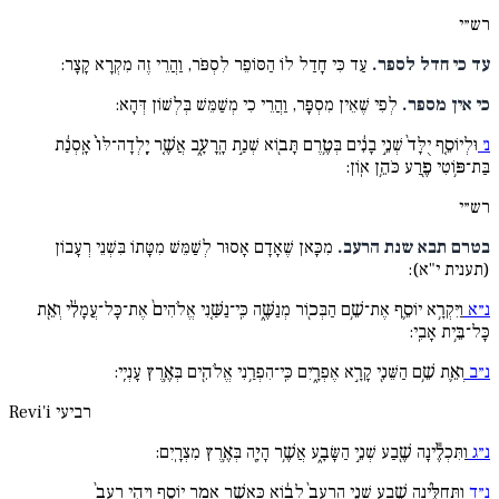
רש״י
עד כי חדל לספר.
עַד כִּי חָדַל לוֹ הַסּוֹפֵר לִסְפֹּר, וַהֲרֵי זֶה מִקְרָא קָצָר:
כי אין מספר.
לְפִי שֶׁאֵין מִסְפָּר, וַהֲרֵי כִי מְשַׁמֵּשׁ בְּלְשׁוֹן דְּהָא:
נ׳
וּלְיוֹסֵ֤ף יֻלָּד֙ שְׁנֵ֣י בָנִ֔ים בְּטֶ֥רֶם תָּב֖וֹא שְׁנַ֣ת הָֽרָעָ֑ב אֲשֶׁ֤ר יָֽלְדָה־לּוֹ֙ אָֽסְנַ֔ת
בַּת־פּ֥וֹטִי פֶ֖רַע כֹּהֵ֥ן אֽוֹן:
רש״י
בטרם תבא שנת הרעב.
מִכָּאן שֶׁאָדָם אָסוּר לְשַׁמֵּשׁ מִטָּתוֹ בִּשְׁנֵי רְעָבוֹן
(תענית י"א):
נ״א
וַיִּקְרָ֥א יוֹסֵ֛ף אֶת־שֵׁ֥ם הַבְּכ֖וֹר מְנַשֶּׁ֑ה כִּֽי־נַשַּׁ֤נִי אֱלֹהִים֙ אֶת־כָּל־עֲמָלִ֔י וְאֵ֖ת
כָּל־בֵּ֥ית אָבִֽי:
נ״ב
וְאֵ֛ת שֵׁ֥ם הַשֵּׁנִ֖י קָרָ֣א אֶפְרָ֑יִם כִּֽי־הִפְרַ֥נִי אֱלֹהִ֖ים בְּאֶ֥רֶץ עָנְיִֽי:
רביעי
Revi'i
נ״ג
וַתִּכְלֶ֕ינָה שֶׁ֖בַע שְׁנֵ֣י הַשָּׂבָ֑ע אֲשֶׁ֥ר הָיָ֖ה בְּאֶ֥רֶץ מִצְרָֽיִם:
נ״ד
וַתְּחִלֶּ֜ינָה שֶׁ֣בַע שְׁנֵ֤י הָֽרָעָב֙ לָב֔וֹא כַּֽאֲשֶׁ֖ר אָמַ֣ר יוֹסֵ֑ף וַיְהִ֤י רָעָב֙