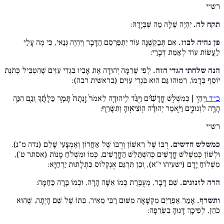
רש״י
תקח לה.
יִהְיֶה שֶׁלָּהּ מַה שְּׁבְּיָדָהּ:
פן נהיה לבוז.
אִם תְּבַקְּשֶׁנָּה עוֹד יִתְפַּרְסֵם הַדָּבָר וְיִהְיֶה גְּנַאי, כִּי מֶה עָלַי
לַעֲשׂוֹת עוֹד לְאַמֵּת דְּבָרַי:
הנה שלחתי הגדי הזה.
לְפִי שֶׁרִמָּה יְהוּדָה אֶת אָבִיו בִּגְדִי עִזִּים שֶׁהִטְבִּיל כְּתֹנֶת
יוֹסֵף בְּדָמוֹ, רִמּוּהוּ גַּם הוּא בִּגְדִי עִזִּים (בראשית רבה):
כ״ד
וַיְהִ֣י | כְּמִשְׁל֣שׁ חֳדָשִׁ֗ים וַיֻּגַּ֨ד לִֽיהוּדָ֤ה לֵאמֹר֨ זָֽנְתָה֙ תָּמָ֣ר כַּלָּתֶ֔ךָ וְגַ֛ם הִנֵּ֥ה
הָרָ֖ה לִזְנוּנִ֑ים וַיֹּ֣אמֶר יְהוּדָ֔ה הֽוֹצִיא֖וּהָ וְתִשָּׂרֵֽף:
רש״י
כמשלש חדשים.
רֻבּוֹ שֶׁל רִאשׁוֹן וְרֻבּוֹ שֶׁל אַחֲרוֹן וְאֶמְצָעִי שָׁלֵם (נדה מ"נ).
וּלְשׁוֹן כְּמִשְׁלֹשׁ חֳדָשִׁים כְּהִשְׁתַּלֵּשׁ הַחֳדָשִׁים, כְּמוֹ וּמִשְׁלֹחַ מָנוֹת (אסתר ט'),
מִשְׁלוֹחַ יָדָם (ישעיהו י"א), וְכֵן תִּרְגֵּם אֻנְקְלוֹס כִּתְלָתוּת יַרְחַיָּא:
הרה לזנונים.
שֵׁם דָּבָר, מְעֻבֶּרֶת כְּמוֹ אִשָּׁה הָרָה, וּכְמוֹ בָּרָה כַּחַמָּה:
ותשרף.
אָמַר אֶפְרַיִם מִקְשָׁאָה מִשּׁוּם רַבִּי מֵאִיר, בִּתּוֹ שֶׁל שֵׁם הָיְתָה, שֶׁהוּא
כֹהֵן, לְפִיכָךְ דָּנוּהָ בִשְׂרֵפָה: