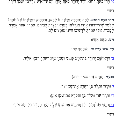
א׳
וַֽיְהִי֙ בָּעֵ֣ת הַהִ֔וא וַיֵּ֥רֶד יְהוּדָ֖ה מֵאֵ֣ת אֶחָ֑יו וַיֵּ֛ט עַד־אִ֥ישׁ עֲדֻלָּמִ֖י וּשְׁמ֥וֹ חִירָֽה:
רש״י
ויהי בעת ההוא.
לָמָּה נִסְמְכָה פָרָשָׁה זוֹ לְכָאן, וְהִפְסִיק בְּפָרָשָׁתוֹ שֶׁל יוֹסֵף?
לְלַמֵּד שֶׁהוֹרִידוּהוּ אֶחָיו מִגְּדֻלָּתוֹ כְּשֶׁרָאוּ בְצָרַת אֲבִיהֶם, אָמְרוּ: אַתָּה אָמַרְתָּ
לְמָכְרוֹ, אִלּוּ אָמַרְתָּ לַהֲשִׁיבוֹ הָיִינוּ שׁוֹמְעִים לְךָ:
ויט.
מֵאֵת אֶחָיו:
עד איש עדלמי.
נִשְׁתַּתֵּף עִמּוֹ:
ב׳
וַיַּרְא־שָׁ֧ם יְהוּדָ֛ה בַּת־אִ֥ישׁ כְּנַֽעֲנִ֖י וּשְׁמ֣וֹ שׁ֑וּעַ וַיִּקָּחֶ֖הָ וַיָּבֹ֥א אֵלֶֽיהָ:
רש״י
כנעני.
תַּגְרָא (בראשית רבה):
ג׳
וַתַּ֖הַר וַתֵּ֣לֶד בֵּ֑ן וַיִּקְרָ֥א אֶת־שְׁמ֖וֹ עֵֽר:
ד׳
וַתַּ֥הַר ע֖וֹד וַתֵּ֣לֶד בֵּ֑ן וַתִּקְרָ֥א אֶת־שְׁמ֖וֹ אוֹנָֽן:
ה׳
וַתֹּ֤סֶף עוֹד֙ וַתֵּ֣לֶד בֵּ֔ן וַתִּקְרָ֥א אֶת־שְׁמ֖וֹ שֵׁלָ֑ה וְהָיָ֥ה בִכְזִ֖יב בְּלִדְתָּ֥הּ אֹתֽוֹ:
רש״י