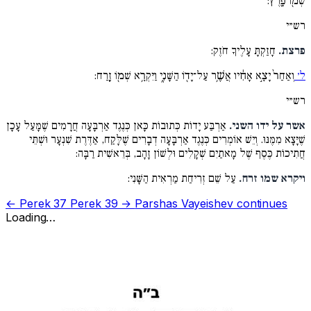
שְׁמ֖וֹ פָּֽרֶץ:
רש״י
פרצת.
חָזַקְתָּ עָלֶיךָ חֹזֶק:
ל׳
וְאַחַר֙ יָצָ֣א אָחִ֔יו אֲשֶׁ֥ר עַל־יָד֖וֹ הַשָּׁנִ֑י וַיִּקְרָ֥א שְׁמ֖וֹ זָֽרַח:
רש״י
אשר על ידו השני.
אַרְבַּע יָדוֹת כְּתוּבוֹת כָּאן כְּנֶגֶד אַרְבָּעָה חֲרָמִים שֶׁמָּעַל עָכָן
שֶׁיָּצָא מִמֶּנּוּ. וְיֵשׁ אוֹמְרִים כְּנֶגֶד אַרְבָּעָה דְבָרִים שֶׁלָּקַח, אַדֶּרֶת שִׁנְעָר וּשְׁתֵּי
חֲתִיכוֹת כֶּסֶף שֶׁל מָאתַיִם שְׁקָלִים וּלְשׁוֹן זָהָב, בְּרֵאשִׁית רַבָּה:
ויקרא שמו זרח.
עַל שֵׁם זְרִיחַת מַרְאִית הַשָּׁנִי:
← Perek 37
Perek 39 →
Parshas Vayeishev continues
Loading…