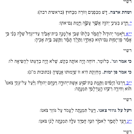
רש״י
ושחת ארצה.
דָּשׁ מִבִּפְנִים וְזוֹרֶה מִבַּחוּץ (בראשית רבה):
י׳
וַיֵּ֛רַע בְּעֵינֵ֥י יְהֹוָ֖ה אֲשֶׁ֣ר עָשָׂ֑ה וַיָּ֖מֶת גַּם־אֹתֽוֹ:
י״א
וַיֹּ֣אמֶר יְהוּדָה֩ לְתָמָ֨ר כַּלָּת֜וֹ שְׁבִ֧י אַלְמָנָ֣ה בֵית־אָבִ֗יךְ עַד־יִגְדַּל֙ שֵׁלָ֣ה בְנִ֔י כִּ֣י
אָמַ֔ר פֶּן־יָמ֥וּת גַּם־ה֖וּא כְּאֶחָ֑יו וַתֵּ֣לֶךְ תָּמָ֔ר וַתֵּ֖שֶׁב בֵּ֥ית אָבִֽיהָ:
רש״י
כי אמר וגו'.
כְּלוֹמַר, דּוֹחֶה הָיָה אוֹתָהּ בְּקַשׁ, שֶׁלֹּא הָיָה בְדַעְתּוֹ לְהַשִּׂיאָהּ לוֹ:
כי אמר פן ימות.
מֻחְזֶקֶת הִיא זוֹ שֶׁיָּמוּתוּ אֲנָשֶׁיהָ (כתובות מ"ג):
י״ב
וַיִּרְבּוּ֙ הַיָּמִ֔ים וַתָּ֖מָת בַּת־שׁ֣וּעַ אֵֽשֶׁת־יְהוּדָ֑ה וַיִּנָּ֣חֶם יְהוּדָ֗ה וַיַּ֜עַל עַל־גֹּֽזְזֵ֤י צֹאנוֹ֙
ה֗וּא וְחִירָ֛ה רֵעֵ֥הוּ הָֽעֲדֻלָּמִ֖י תִּמְנָֽתָה:
רש״י
ויעל על גוזזי צאנו.
וַיַּעַל תִּמְנָתָה לַעֲמֹד עַל גּוֹזְזֵי צֹאנוֹ:
י״ג
וַיֻּגַּ֥ד לְתָמָ֖ר לֵאמֹ֑ר הִנֵּ֥ה חָמִ֛יךְ עֹלֶ֥ה תִמְנָ֖תָה לָגֹ֥ז צֹאנֽוֹ:
רש״י