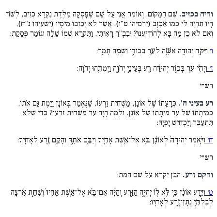
והיה בכזיב.
שֵׁם הַמָּקוֹם. וְאוֹמֵר אֲנִי עַל שֵׁם שֶׁפָּסְקָה מִלֶּדֶת נִקְרָא כְזִיב, לְשׁוֹן
הָיוֹ תִהְיֶה לִי כְּמוֹ אַכְזָב (ירמיהו ט"ו), אֲשֶׁר לֹא יְכַזְּבוּ מֵימָיו (ישעיהו נ"ח),
וְאִם לֹא כֵן מַה בָּא לְהוֹדִיעֵנוּ? וּבִבְ"רַ רָאִיתִי, וַתִּקְרָא שְׁמוֹ שֵׁלָה וגוֹמֵר פְּסַקַת:
ו׳
וַיִּקַּ֧ח יְהוּדָ֛ה אִשָּׁ֖ה לְעֵ֣ר בְּכוֹר֑וֹ וּשְׁמָ֖הּ תָּמָֽר:
ז׳
וַיְהִ֗י עֵ֚ר בְּכ֣וֹר יְהוּדָ֔ה רַ֖ע בְּעֵינֵ֣י יְהֹוָ֑ה וַיְמִתֵ֖הוּ יְהֹוָֽה:
רש״י
רע בעיני ה'.
כְּרָעָתוֹ שֶׁל אוֹנָן, מַשְׁחִית זַרְעוֹ, שֶׁנֶּאֱמַר בְּאוֹנָן וַיָּמֶת גַּם אֹתוֹ,
כְּמִיתָתוֹ שֶׁל עֵר מִיתָתוֹ שֶׁל אוֹנָן. וְלָמָּה הָיָה עֵר מַשְׁחִית זַרְעוֹ? כְּדֵי שֶׁלֹּא
תִּתְעַבֵּר וְיַכְחִישׁ יָפְיָהּ:
ח׳
וַיֹּ֤אמֶר יְהוּדָה֙ לְאוֹנָ֔ן בֹּ֛א אֶל־אֵ֥שֶׁת אָחִ֖יךָ וְיַבֵּ֣ם אֹתָ֑הּ וְהָקֵ֥ם זֶ֖רַע לְאָחִֽיךָ:
רש״י
והקם זרע.
הַבֵּן יִקָּרֵא עַל שֵׁם הַמֵּת:
ט׳
וַיֵּ֣דַע אוֹנָ֔ן כִּ֛י לֹּ֥א ל֖וֹ יִֽהְיֶ֣ה הַזָּ֑רַע וְהָיָ֞ה אִם־בָּ֨א אֶל־אֵ֤שֶׁת אָחִיו֙ וְשִׁחֵ֣ת אַ֔רְצָה
לְבִלְתִּ֥י נְתָן־זֶ֖רַע לְאָחִֽיו: