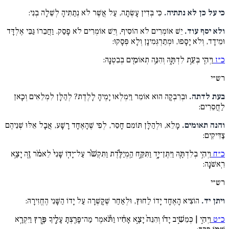
כי על כן לא נתתיה.
כִּי בְּדִין עָשְׂתָה, עַל אֲשֶׁר לֹא נְתַתִּיהָ לְשֵׁלָה בְנִי:
ולא יסף עוד.
יֵשׁ אוֹמְרִים לֹא הוֹסִיף, וְיֵשׁ אוֹמְרִים לֹא פָסַק. וַחֲבֵרוֹ גַּבֵּי אֶלְדָּד
וּמֵידָד, וְלֹא יָסָפוּ, וּמְתַרְגְּמִינָן וְלָא פְּסָקוּ:
כ״ז
וַיְהִ֖י בְּעֵ֣ת לִדְתָּ֑הּ וְהִנֵּ֥ה תְאוֹמִ֖ים בְּבִטְנָֽהּ:
רש״י
בעת לדתה.
וּבְרִבְקָה הוּא אוֹמֵר וַיִּמְלְאוּ יָמֶיהָ לָלֶדֶת? לְהַלָּן לִמְלֵאִים וְכָאן
לַחֲסֵרִים:
והנה תאומים.
מָלֵא, וּלְהַלָּן תּוֹמִם חָסֵר, לְפִי שֶׁהָאֶחָד רָשָׁע, אֲבָל אֵלּוּ שְׁנֵיהֶם
צַדִּיקִים:
כ״ח
וַיְהִ֥י בְלִדְתָּ֖הּ וַיִּתֶּן־יָ֑ד וַתִּקַּ֣ח הַֽמְיַלֶּ֗דֶת וַתִּקְשֹׁ֨ר עַל־יָד֤וֹ שָׁנִי֙ לֵאמֹ֔ר זֶ֖ה יָצָ֥א
רִֽאשֹׁנָֽה:
רש״י
ויתן יד.
הוֹצִיא הָאֶחָד יָדוֹ לַחוּץ, וּלְאַחַר שֶׁקָּשְׁרָה עַל יָדוֹ הַשָּׁנִי הֶחֱזִירָהּ:
כ״ט
וַיְהִ֣י | כְּמֵשִׁ֣יב יָד֗וֹ וְהִנֵּה֙ יָצָ֣א אָחִ֔יו וַתֹּ֕אמֶר מַה־פָּרַ֖צְתָּ עָלֶ֣יךָ פָּ֑רֶץ וַיִּקְרָ֥א