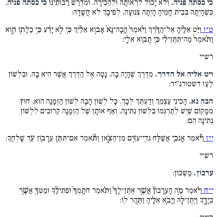
כי כסתה פניה.
וְלֹא יָכוֹל לִרְאוֹתָהּ וּלְהַכִּירָהּ. וּמִדְרַשׁ רַבּוֹתֵינוּ
כי כסתה פניה
,
כְּשֶׁהָיְתָה בְּבֵית חָמִיהָ הָיְתָה צְנוּעָה, לְפִיכָךְ לֹא חֲשָׁדָהּ:
ט״ז
וַיֵּ֨ט אֵלֶ֜יהָ אֶל־הַדֶּ֗רֶךְ וַיֹּ֨אמֶר֙ הָֽבָה־נָּא֙ אָב֣וֹא אֵלַ֔יִךְ כִּ֚י לֹ֣א יָדַ֔ע כִּ֥י כַלָּת֖וֹ הִ֑וא
וַתֹּ֨אמֶר֙ מַה־תִּתֶּן־לִ֔י כִּ֥י תָב֖וֹא אֵלָֽי:
רש״י
ויט אליה אל הדרך.
מִדֶּרֶךְ שֶׁהָיָה בָהּ, נָטָה אֶל הַדֶּרֶךְ אֲשֶׁר הִיא בָּהּ, וּבִלְשׁוֹן
לַעַז דשטורנ"יר:
הבה נא.
הָכִינִי עַצְמֵךְ וְדַעְתֵּךְ לְכָךְ. כָּל לְשׁוֹן הָבָה לְשׁוֹן הַזְמָנָה הוּא, חוּץ
מִמָּקוֹם שֶׁיֵּשׁ לְתַרְגְּמוֹ בִּלְשׁוֹן נְתִינָה, וְאַף אוֹתָן שֶׁל הַזְמָנָה קְרוֹבִים לִלְשׁוֹן
נְתִינָה הֵם:
י״ז
וַיֹּ֕אמֶר אָֽנֹכִ֛י אֲשַׁלַּ֥ח גְּדִֽי־עִזִּ֖ים מִן־הַצֹּ֑אן וַתֹּ֕אמֶר אִם־תִּתֵּ֥ן עֵֽרָב֖וֹן עַ֥ד שָׁלְחֶֽךָ:
רש״י
ערבון.
מַשְׁכּוֹן:
י״ח
וַיֹּ֗אמֶר מָ֣ה הָעֵֽרָבוֹן֘ אֲשֶׁ֣ר אֶתֶּן־לָךְ֒ וַתֹּ֗אמֶר חֹתָֽמְךָ֙ וּפְתִילֶ֔ךָ וּמַטְּךָ֖ אֲשֶׁ֣ר
בְּיָדֶ֑ךָ וַיִּֽתֶּן־לָ֛הּ וַיָּבֹ֥א אֵלֶ֖יהָ וַתַּ֥הַר לֽוֹ: