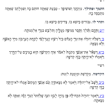
רש״י
חתמך ופתילך.
עִזְקְתָךְ וְשׁוֹשִׁיפָּךְ – טַבַּעַת שֶׁאַתָה חוֹתֵם בָּהּ וְשִׂמְלָתְךָ שֶׁאַתָּה
מִתְכַּסֶּה בָהּ:
ותהר לו.
גִּבּוֹרִים כַּיּוֹצֵא בוֹ, צַדִּיקִים כַּיּוֹצֵא בוֹ.
י״ט
וַתָּ֣קָם וַתֵּ֔לֶךְ וַתָּ֥סַר צְעִיפָ֖הּ מֵֽעָלֶ֑יהָ וַתִּלְבַּ֖שׁ בִּגְדֵ֥י אַלְמְנוּתָֽהּ:
כ׳
וַיִּשְׁלַ֨ח יְהוּדָ֜ה אֶת־גְּדִ֣י הָֽעִזִּ֗ים בְּיַד֙ רֵעֵ֣הוּ הָֽעֲדֻלָּמִ֔י לָקַ֥חַת הָעֵֽרָב֖וֹן מִיַּ֣ד הָֽאִשָּׁ֑ה
וְלֹ֖א מְצָאָֽהּ:
כ״א
וַיִּשְׁאַ֞ל אֶת־אַנְשֵׁ֤י מְקֹמָהּ֙ לֵאמֹ֔ר אַיֵּ֧ה הַקְּדֵשָׁ֛ה הִ֥וא בָֽעֵינַ֖יִם עַל־הַדָּ֑רֶךְ
וַיֹּ֣אמְר֔וּ לֹֽא־הָֽיְתָ֥ה בָזֶ֖ה קְדֵשָֽׁה:
רש״י
הקדשה.
מְקֻדֶּשֶׁת וּמְזֻמֶּנֶת לִזְנוּת:
כ״ב
וַיָּ֨שָׁב֙ אֶל־יְהוּדָ֔ה וַיֹּ֖אמֶר לֹ֣א מְצָאתִ֑יהָ וְגַ֨ם אַנְשֵׁ֤י הַמָּקוֹם֙ אָֽמְר֔וּ לֹא־הָֽיְתָ֥ה
בָזֶ֖ה קְדֵשָֽׁה:
כ״ג
וַיֹּ֤אמֶר יְהוּדָה֙ תִּקַּח־לָ֔הּ פֶּ֖ן נִֽהְיֶ֣ה לָב֑וּז הִנֵּ֤ה שָׁלַ֨חְתִּי֙ הַגְּדִ֣י הַזֶּ֔ה וְאַתָּ֖ה לֹ֥א
מְצָאתָֽהּ: