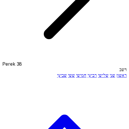
Perek 38
וישב
ראשון
שני
שלישי
רביעי
חמישי
ששי
שביעי