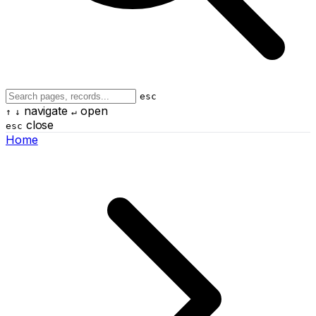
esc
navigate
open
↑
↓
↵
close
esc
Home