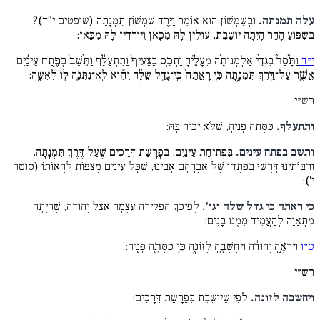
עלה תמנתה.
וּבְשִׁמְשׁוֹן הוּא אוֹמֵר וַיֵּרֶד שִׁמְשׁוֹן תִּמְנָתָה (שופטים י"ד)?
בְּשִׁפּוּעַ הָהָר הָיְתָה יוֹשֶׁבֶת, עוֹלִין לָהּ מִכָּאן וְיוֹרְדִין לָהּ מִכָּאן:
י״ד
וַתָּ֩סַר֩ בִּגְדֵ֨י אַלְמְנוּתָ֜הּ מֵֽעָלֶ֗יהָ וַתְּכַ֤ס בַּצָּעִיף֙ וַתִּתְעַלָּ֔ף וַתֵּ֨שֶׁב֙ בְּפֶ֣תַח עֵינַ֔יִם
אֲשֶׁ֖ר עַל־דֶּ֣רֶךְ תִּמְנָ֑תָה כִּ֤י רָֽאֲתָה֙ כִּֽי־גָדַ֣ל שֵׁלָ֔ה וְהִ֕וא לֹֽא־נִתְּנָ֥ה ל֖וֹ לְאִשָּֽׁה:
רש״י
ותתעלף.
כִּסְּתָה פָנֶיהָ, שֶׁלֹּא יַכִּיר בָּהּ:
ותשב בפתח עינים.
בִּפְתִיחַת עֵינַיִם, בְּפָרָשַׁת דְּרָכִים שֶׁעַל דֶּרֶךְ תִּמְנָתָה.
וְרַבּוֹתֵינוּ דָּרְשׁוּ בְּפִתְחוֹ שֶׁל אַבְרָהָם אָבִינוּ, שֶׁכָּל עֵינַיִם מְצַפּוֹת לִרְאוֹתוֹ (סוטה
י'):
כי ראתה כי גדל שלה וגו'.
לְפִיכָךְ הִפְקִירָה עַצְמָהּ אֵצֶל יְהוּדָה, שֶׁהָיְתָה
מִתְאַוָּה לְהַעֲמִיד מִמֶּנּוּ בָנִים:
ט״ו
וַיִּרְאֶ֣הָ יְהוּדָ֔ה וַיַּחְשְׁבֶ֖הָ לְזוֹנָ֑ה כִּ֥י כִסְּתָ֖ה פָּנֶֽיהָ:
רש״י
ויחשבה לזונה.
לְפִי שֶׁיּוֹשֶׁבֶת בְּפָרָשַׁת דְּרָכִים: