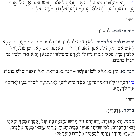
כ״ה
הִ֣וא מוּצֵ֗את וְהִ֨יא שָֽׁלְחָ֤ה אֶל־חָמִ֨יהָ֙ לֵאמֹ֔ר לְאִישׁ֙ אֲשֶׁר־אֵ֣לֶּה לּ֔וֹ אָֽנֹכִ֖י
הָרָ֑ה וַתֹּ֨אמֶר֙ הַכֶּר־נָ֔א לְמִ֞י הַֽחֹתֶ֧מֶת וְהַפְּתִילִ֛ים וְהַמַּטֶּ֖ה הָאֵֽלֶּה:
רש״י
הוא מוצאת.
לְהִשָּׂרֵף:
והיא שלחה אל חמיה.
לֹא רָצְתָה לְהַלְבִּין פָּנָיו וְלוֹמַר מִמְּךָ אֲנִי מְעֻבֶּרֶת, אֶלָּא
לְאִישׁ אֲשֶׁר אֵלֶּה לּוֹ, אָמְרָה אִם יוֹדֶה יוֹדֶה מֵעַצְמוֹ, וְאִם לָאו, יִשְׂרְפוּנִי, וְאַל
אַלְבִּין פָּנָיו. מִכָּאן אָמְרוּ נוֹחַ לוֹ לָאָדָם שֶׁיַּפִּילוּהוּ לְכִבְשַׁן הָאֵשׁ וְאַל יַלְבִּין פְּנֵי
חֲבֵרוֹ בָּרַבִּים:
הכר נא.
אֵין נָא אֶלָּא לְשׁוֹן בַּקָּשָׁה – הַכֵּר נָא בוֹרַאֲךָ, וְאַל תְּאַבֵּד שָׁלֹשׁ נְפָשׁוֹת:
כ״ו
וַיַּכֵּ֣ר יְהוּדָ֗ה וַיֹּ֨אמֶר֙ צָֽדְקָ֣ה מִמֶּ֔נִּי כִּֽי־עַל־כֵּ֥ן לֹֽא־נְתַתִּ֖יהָ לְשֵׁלָ֣ה בְנִ֑י וְלֹֽא־יָסַ֥ף
ע֖וֹד לְדַעְתָּֽהּ:
רש״י
צדקה.
בִּדְבָרֶיהָ:
ממני.
הִיא מְעֻבֶּרֶת. וְרַבּוֹתֵינוּ ז"ל דָּרְשׁוּ שֶׁיָּצְאָה בַת קוֹל וְאָמְרָה מִמֶּנִּי וּמֵאִתִּי
יָצְאוּ הַדְּבָרִים, לְפִי שֶׁהָיְתָה צְנוּעָה בְּבֵית חָמִיהָ, גָּזַרְתִּי שֶׁיֵּצְאוּ מִמֶּנָּה מְלָכִים,
וּמִשֵּׁבֶט יְהוּדָה גָּזַרְתִּי לְהַעֲמִיד מְלָכִים בְּיִשְׂרָאֵל: