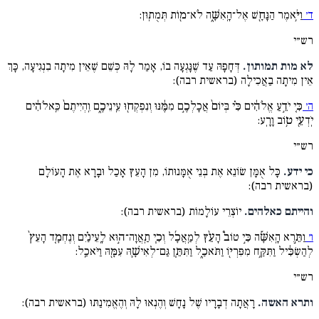
ד׳
וַיֹּ֥אמֶר הַנָּחָ֖שׁ אֶל־הָֽאִשָּׁ֑ה לֹא־מ֖וֹת תְּמֻתֽוּן:
רש״י
לא מות תמותון.
דְּחָפָהּ עַד שֶׁנָּגְעָה בוֹ, אָמַר לָהּ כְּשֵׁם שֶׁאֵין מִיתָה בִנְגִיעָה, כָּךְ
אֵין מִיתָה בַאֲכִילָה (בראשית רבה):
ה׳
כִּ֚י יֹדֵ֣עַ אֱלֹהִ֔ים כִּ֗י בְּיוֹם֙ אֲכָלְכֶ֣ם מִמֶּ֔נּוּ וְנִפְקְח֖וּ עֵֽינֵיכֶ֑ם וִֽהְיִיתֶם֙ כֵּֽאלֹהִ֔ים
יֹֽדְעֵ֖י ט֥וֹב וָרָֽע:
רש״י
כי ידע.
כָּל אֻמָּן שׂוֹנֵא אֶת בְּנֵי אֻמָּנוּתוֹ, מִן הָעֵץ אָכַל וּבָרָא אֶת הָעוֹלָם
(בראשית רבה):
והייתם כאלהים.
יוֹצְרֵי עוֹלָמוֹת (בראשית רבה):
ו׳
וַתֵּ֣רֶא הָֽאִשָּׁ֡ה כִּ֣י טוֹב֩ הָעֵ֨ץ לְמַֽאֲכָ֜ל וְכִ֧י תַֽאֲוָה־ה֣וּא לָֽעֵינַ֗יִם וְנֶחְמָ֤ד הָעֵץ֙
לְהַשְׂכִּ֔יל וַתִּקַּ֥ח מִפִּרְי֖וֹ וַתֹּאכַ֑ל וַתִּתֵּ֧ן גַּם־לְאִישָׁ֛הּ עִמָּ֖הּ וַיֹּאכַֽל:
רש״י
ותרא האשה.
רָאֲתָה דְבָרָיו שֶׁל נָחָשׁ וְהֶנְאוּ לָהּ וְהֶאֱמִינַתּוּ (בראשית רבה):