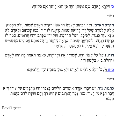
כ׳
וַיִּקְרָ֧א הָֽאָדָ֛ם שֵׁ֥ם אִשְׁתּ֖וֹ חַוָּ֑ה כִּ֛י הִ֥וא הָֽיְתָ֖ה אֵ֥ם כָּל־חָֽי:
רש״י
ויקרא האדם.
חָזַר הַכָּתוּב לְעִנְיָנוֹ הָרִאשׁוֹן וַיִּקְרָא הָאָדָם שֵׁמוֹת, וְלֹא הִפְסִיק
אֶלָּא לְלַמֶּדְךָ שֶׁעַל יְדֵי קְרִיאַת שֵׁמוֹת נִזְדַּוְּגָה לוֹ חַוָּה, כְּמוֹ שֶׁכָּתוּב וּלְאָדָם לֹא
מָצָא עֵזֶר כְּנֶגְדּוֹ, לְפִיכָךְ, וַיַּפֵּל תַּרְדֵּמָה, וְעַל יְדֵי שֶׁכָּתַב וַיִּהְיוּ עֲרוּמִּים, סָמַךְ לוֹ
פָּרָשַׁת הַנָּחָשׁ, לְהוֹדִיעֲךְ שֶׁמִּתּוֹךְ שֶׁרָאָה עֶרְוָתָהּ וְרָאָה אוֹתָם עֲסוּקִים בְּתַשְׁמִישׁ
נִתְאַוָּה לָהּ וּבָא עֲלֵיהֶם בְּמַחֲשָׁבָה וּבְמִרְמָה:
חוה.
נוֹפֵל עַל לְשׁוֹן חַיָּה, שֶׁמְּחַיָּה אֶת וַלְדוֹתֶיהָ, כַּאֲשֶׁר תֹּאמַר מֶה הֹוֶה לָאָדָם
(קהלת ב'), בִּלְשׁוֹן הָיָה:
כ״א
וַיַּ֩עַשׂ֩ יְהֹוָ֨ה אֱלֹהִ֜ים לְאָדָ֧ם וּלְאִשְׁתּ֛וֹ כָּתְנ֥וֹת ע֖וֹר וַיַּלְבִּשֵֽׁם:
רש״י
כתנות עור.
יֵשׁ דִּבְרֵי אַגָּדָה אוֹמְרִים חֲלָקִים כְּצִּפֹּרֶן הָיוּ מְדֻבָּקִים עַל עוֹרָן וְיֵ"אֹ
דָּבָר הַבָּא מִן הָעוֹר, כְּגוֹן צֶמֶר הָאַרְנָבִים שֶׁהוּא רַךְ וְחָם וְעָשָׂה לָהֶם כֻּתֳּנוֹת
מִמֶּנּוּ:
רביעי
Revi'i