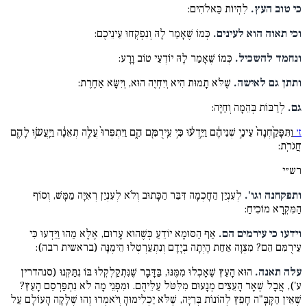
כי טוב העץ.
לִהְיוֹת כֵּאלֹהִים:
וכי תאוה הוא לעינים.
כְּמוֹ שֶׁאָמַר לָהּ וְנִפְקְחוּ עֵינֵיכֶם:
ונחמד להשכיל.
כְּמוֹ שֶׁאָמַר לָהּ יוֹדְעֵי טוֹב וָרָע:
ותתן גם לאישה.
שֶׁלֹּא תָמוּת הִיא וְיִחְיֶה הוּא, וְיִשָּׂא אַחֶרֶת:
גם.
לְרַבּוֹת בְּהֵמָה וְחַיָּה:
ז׳
וַתִּפָּקַ֨חְנָה֙ עֵינֵ֣י שְׁנֵיהֶ֔ם וַיֵּ֣דְע֔וּ כִּ֥י עֵֽירֻמִּ֖ם הֵ֑ם וַיִּתְפְּרוּ֙ עֲלֵ֣ה תְאֵנָ֔ה וַיַּֽעֲשׂ֥וּ לָהֶ֖ם
חֲגֹרֹֽת:
רש״י
ותפקחנה וגו'.
לְעִנְיַן הַחָכְמָה דִּבֵּר הַכָּתוּב וְלֹא לְעִנְיַן רְאִיָּה מַמָּשׁ, וְסוֹף
הַמִּקְרָא מוֹכִיחַ:
וידעו כי עירמים הם.
אַף הַסּוּמָא יוֹדֵעַ כְּשֶׁהוּא עָרוּם, אֶלָּא מַהוּ וַיֵּדְעוּ כִּי
עֵירֻמִּם הֵם? מִצְוָה אַחַת הָיְתָה בְיָדָם וְנִתְעַרְטְלוּ הֵימֶנָּה (בראשית רבה):
עלה תאנה.
הוּא הָעֵץ שֶׁאָכְלוּ מִמֶּנּוּ, בַּדָּבָר שֶׁנִּתְקַלְקְלוּ בּוֹ נִתַּקְּנוּ (סנהדרין
ע'), אֲבָל שְׁאָר הָעֵצִים מְנָעוּם מִלִּטֹּל עַלֵּיהֶם. וּמִפְּנֵי מָה לֹא נִתְפַּרְסֵם הָעֵץ?
שֶׁאֵין הַקָּבָּ"ה חָפֵץ לְהוֹנוֹת בְּרִיָּה, שֶׁלֹּא יַכְלִימוּהָ וְיֹאמְרוּ זֶהוּ שֶׁלָּקָה הָעוֹלָם עַל