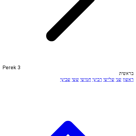
Perek 3
בראשית
ראשון
שני
שלישי
רביעי
חמישי
ששי
שביעי