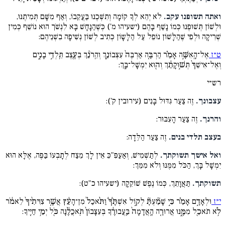
ואתה תשופנו עקב.
לֹא יְהֵא לְךָ קוֹמָה וְתִשְּׁכֶנּוּ בַּעֲקֵבוֹ, וְאַף מִשָּׁם תְּמִיתֶנּוּ,
וּלְשׁוֹן תְּשׁוּפֶנּוּ כְּמוֹ נָשַׁף בָּהֶם (ישעיהו מ') כְּשֶׁהַנָּחָשׁ בָּא לִנְשֹׁך הוּא נוֹשֵׁף כְּמִין
שְׁרִיקָה וּלְפִי שֶׁהַלָּשׁוֹן נוֹפֵל עַל הַלָּשָוֹן כְּתִיב לְשׁוֹן נְשִׁיפָה בִשְׁנֵיהֶם:
ט״ז
אֶל־הָֽאִשָּׁ֣ה אָמַ֗ר הַרְבָּ֤ה אַרְבֶּה֙ עִצְּבוֹנֵ֣ךְ וְהֵֽרֹנֵ֔ךְ בְּעֶ֖צֶב תֵּֽלְדִ֣י בָנִ֑ים
וְאֶל־אִישֵׁךְ֙ תְּשׁ֣וּקָתֵ֔ךְ וְה֖וּא יִמְשָׁל־בָּֽךְ:
רש״י
עצבונך.
זֶה צַעַר גִּדּוּל בָּנִים (עירובין ק'):
והרנך.
זֶה צַעַר הָעִבּוּר:
בעצב תלדי בנים.
זֶה צַעַר הַלֵּדָה:
ואל אישך תשוקתך.
לְתַשְׁמִישׁ, וְאַעַפִּ"כֵּ אֵין לָךְ מֵצַח לְתָבְעוֹ בַּפֶּה, אֶלָּא הוּא
יִמְשָׁל בָּךְ, הַכֹּל מִמֶּנּוּ וְלֹא מִמֵּךְ:
תשוקתך.
תַּאֲוָתֵךְ, כְּמוֹ נֶפֶשׁ שׁוֹקֵקָה (ישעיהו כ"ט):
י״ז
וּלְאָדָ֣ם אָמַ֗ר כִּ֣י שָׁמַ֘עְתָּ֘ לְק֣וֹל אִשְׁתֶּ֒ךָ֒ וַתֹּ֨אכַל֙ מִן־הָעֵ֔ץ אֲשֶׁ֤ר צִוִּיתִ֨יךָ֙ לֵאמֹ֔ר
לֹ֥א תֹאכַ֖ל מִמֶּ֑נּוּ אֲרוּרָ֤ה הָֽאֲדָמָה֙ בַּֽעֲבוּרֶ֔ךָ בְּעִצָּבוֹן֙ תֹּֽאכֲלֶ֔נָּה כֹּ֖ל יְמֵ֥י חַיֶּֽיךָ: