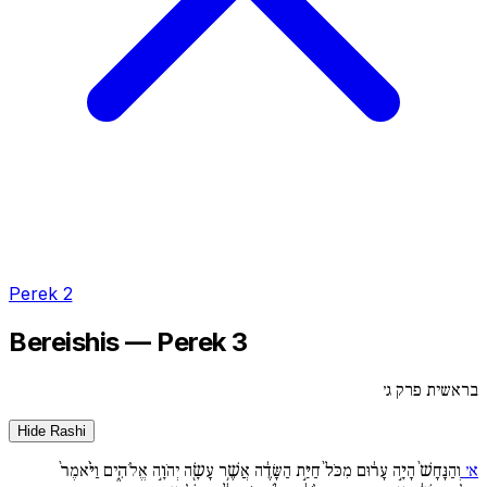
Perek 2
Bereishis — Perek 3
בראשית פרק ג׳
Hide Rashi
א׳
וְהַנָּחָשׁ֙ הָיָ֣ה עָר֔וּם מִכֹּל֙ חַיַּ֣ת הַשָּׂדֶ֔ה אֲשֶׁ֥ר עָשָׂ֖ה יְהֹוָ֣ה אֱלֹהִ֑ים וַיֹּ֨אמֶר֙