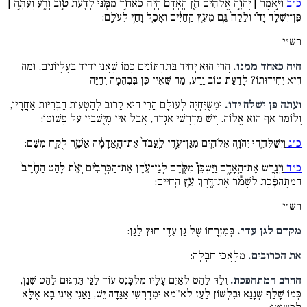
כ״ב
וַיֹּ֣אמֶר | יְהֹוָ֣ה אֱלֹהִ֗ים הֵ֤ן הָֽאָדָם֙ הָיָה֙ כְּאַחַ֣ד מִמֶּ֔נּוּ לָדַ֖עַת ט֣וֹב וָרָ֑ע וְעַתָּ֣ה |
פֶּן־יִשְׁלַ֣ח יָד֗וֹ וְלָקַח֙ גַּ֚ם מֵעֵ֣ץ הַֽחַיִּ֔ים וְאָכַ֖ל וָחַ֥י לְעֹלָֽם:
רש״י
היה כאחד ממנו.
הֲרֵי הוּא יָחִיד בַּתַּחְתּוֹנִים כְּמוֹ שֶׁאֲנִי יָחִיד בָּעֶלְיוֹנִים, וּמַה
הִיא יְחִידוּתוֹ? לָדַעַת טוֹב וָרָע, מַה שֶּׁאֵין כֵּן בִּבְהֵמָה וְחַיָּה
ועתה פן ישלח ידו.
וּמִשֶּׁיִּחְיֶה לְעוֹלָם הֲרֵי הוּא קָרוֹב לְהַטְעוֹת הַבְּרִיּוֹת אַחֲרָיו,
וְלוֹמַר אַף הוּא אֱלוֹהַּ. וְיֵשׁ מִדְרְשֵׁי אַגָּדָה, אֲבָל אֵין מְיֻשָּׁבִין עַל פְּשׁוּטוֹ:
כ״ג
וַיְשַׁלְּחֵ֛הוּ יְהֹוָ֥ה אֱלֹהִ֖ים מִגַּן־עֵ֑דֶן לַֽעֲבֹד֙ אֶת־הָ֣אֲדָמָ֔ה אֲשֶׁ֥ר לֻקַּ֖ח מִשָּֽׁם:
כ״ד
וַיְגָ֖רֶשׁ אֶת־הָֽאָדָ֑ם וַיַּשְׁכֵּן֩ מִקֶּ֨דֶם לְגַן־עֵ֜דֶן אֶת־הַכְּרֻבִ֗ים וְאֵ֨ת לַ֤הַט הַחֶ֨רֶב֙
הַמִּתְהַפֶּ֔כֶת לִשְׁמֹ֕ר אֶת־דֶּ֖רֶךְ עֵ֥ץ הַֽחַיִּֽים:
רש״י
מקדם לגן עדן.
בְּמִזְרָחוֹ שֶׁל גַּן עֵדֶן חוּץ לַגַּן:
את הכרובים.
מַלְאֲכֵי חַבָּלָה:
החרב המתהפכת.
וְלָהּ לַהַט לְאַיֵּם עָלָיו מִלִּכָּנֵס עוֹד לַגַּן תַּרְגּוּם לַהַט שְׁנַן,
כְּמוֹ שָׁלַף שְׁנָנָא וּבִלְשׁוֹן לַעַז לא"מא וּמִדְרְשֵׁי אַגָּדָה יֵשׁ, וַאֲנִי אֵינִי בָא אֶלָּא