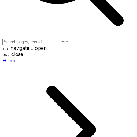
esc
navigate
open
↑
↓
↵
close
esc
Home