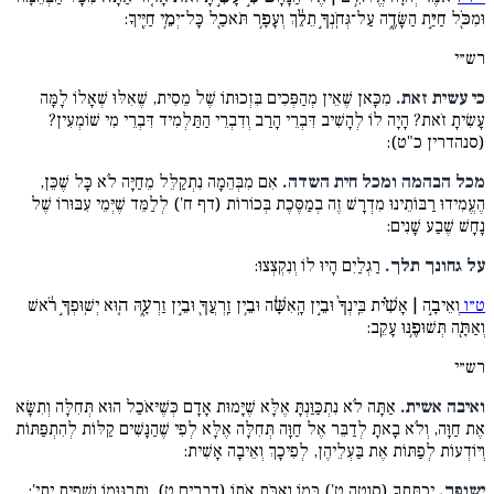
וּמִכֹּ֖ל חַיַּ֣ת הַשָּׂדֶ֑ה עַל־גְּחֹֽנְךָ֣ תֵלֵ֔ךְ וְעָפָ֥ר תֹּאכַ֖ל כָּל־יְמֵ֥י חַיֶּֽיךָ:
רש״י
כי עשית זאת.
מִכָּאן שֶׁאֵין מְהַפְּכִים בִּזְכוּתוֹ שֶׁל מֵסִית, שֶׁאִלּוּ שְׁאָלוֹ לָמָּה
עָשִׂיתָ זֹאת? הָיָה לוֹ לְהָשִׁיב דִּבְרֵי הָרַב וְדִבְרֵי הַתַּלְמִיד דִּבְרֵי מִי שׁוֹמְעִין?
(סנהדרין כ"ט):
מכל הבהמה ומכל חית השדה.
אִם מִבְּהֵמָה נִתְקַלֵּל מֵחַיָּה לֹא כָּל שֶׁכֵּן,
הֶעֱמִידוּ רַבּוֹתֵינוּ מִדְרָשׁ זֶה בְמַסֶּכֶת בְּכוֹרוֹת (דף ח') לְלַמֵּד שֶׁיְּמֵי עִבּוּרוֹ שֶׁל
נָחָשׁ שֶׁבַע שָׁנִים:
על גחונך תלך.
רַגְלַיִם הָיוּ לוֹ וְנִקְצְצוּ:
ט״ו
וְאֵיבָ֣ה | אָשִׁ֗ית בֵּֽינְךָ֙ וּבֵ֣ין הָֽאִשָּׁ֔ה וּבֵ֥ין זַֽרְעֲךָ֖ וּבֵ֣ין זַרְעָ֑הּ ה֚וּא יְשֽׁוּפְךָ֣ רֹ֔אשׁ
וְאַתָּ֖ה תְּשׁוּפֶ֥נּוּ עָקֵֽב:
רש״י
ואיבה אשית.
אַתָּה לֹא נִתְכַּוַּנְתָּ אֶלָּא שֶׁיָּמוּת אָדָם כְּשֶׁיּאֹכַל הוּא תְּחִלָּה וְתִשָּׂא
אֶת חַוָּה, וְלֹא בָאתָ לְדַבֵּר אֶל חַוָּה תְּחִלָּה אֶלָּא לְפִי שֶׁהַנָּשִׁים קַלּוֹת לְהִתְפַּתּוֹת
וְיוֹדְעוֹת לְפַתּוֹת אֶת בַּעְלֵיהֶן, לְפִיכָךְ וְאֵיבָה אָשִׁית:
ישופך.
יְכַתֶּתְךָ (סוטה ט') כְּמוֹ וָאֶכֹּת אֹתוֹ (דברים ט), וְתַרְגּוּמוֹ וְשָׁפִית יָתֵי':