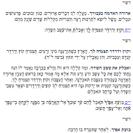
רש״י
ארורה האדמה בעבורך.
מַעֲלָה לְךָ דְּבָרִים אֲרוּרִים, כְּגוֹן זְבוּבִים, פַּרְעוֹשִׁים
וּנְמָלִים, מָשָׁל לְיוֹצֵא לְתַרְבּוּת רָעָה וְהַבְּרִיּוֹת מְקַלְּלוֹת שָׁדַיִם שֶׁיָּנַק מֵהֶם:
י״ח
וְק֥וֹץ וְדַרְדַּ֖ר תַּצְמִ֣יחַ לָ֑ךְ וְאָֽכַלְתָּ֖ אֶת־עֵ֥שֶׂב הַשָּׂדֶֽה:
רש״י
וקוץ ודרדר תצמיח לך.
הָאָרֶץ כְּשֶׁתִּזְרָעֶנָּה מִינֵי זְרָעִים, תַּצְמִיחַ קוֹץ וְדַרְדַּר
קֻנְדָּס וְעַכָּבִיּוֹת, וְהֵן נֶאֱכָלִין עַל יְדֵי תִקּוּן (ביצה ל"ד):
ואכלת את עשב השדה.
וּמַה קְּלָלָה הִיא זוֹ? וַהֲלֹא בַּבְּרָכָה נֶאֱמַר לוֹ הִנֵּה
נָתַתִּי לָכֶם אֶת כָּל עֵשֶׂב זֹרֵעַ זֶרַע וְגוֹ? אֶלָּא מָה אָמוּר כָּאן בְּרֹאשׁ הָעִנְיָן אֲרוּרָה
הָאֲדָמָה בַּעֲבוּרֶךָ בְּעִצָּבוֹן תֹּאכְלֶנָּה, וְאַחַר הָעִצָּבוֹן וְקוֹץ וְדַרְדַּר תַּצְמִיחַ לָךְ,
כְּשֶׁתִּזְרָעֶנָּה קִטְנִית אוֹ יַרְקוֹת גִּנָּה הִיא תַצְמִיחַ לְךָ קוֹצִים וְדַרְדָּרִים וּשְׁאָר עִשְׂבֵי
הַשָׂדֶה וְעַל כָּרְחֲךָ תֹּאכְלֵם:
י״ט
בְּזֵעַ֤ת אַפֶּ֨יךָ֙ תֹּ֣אכַל לֶ֔חֶם עַ֤ד שֽׁוּבְךָ֙ אֶל־הָ֣אֲדָמָ֔ה כִּ֥י מִמֶּ֖נָּה לֻקָּ֑חְתָּ כִּֽי־עָפָ֣ר
אַ֔תָּה וְאֶל־עָפָ֖ר תָּשֽׁוּב:
רש״י
בזעת אפיך.
לְאַחַר שֶׁתִּטְרַח בּוֹ הַרְבֵּה: