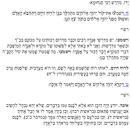
יָדוֹ, מִדְרַשׁ רַבִּי תַנְחוּמָא:
ח׳
וַיִּשְׁמְע֞וּ אֶת־ק֨וֹל יְהֹוָ֧ה אֱלֹהִ֛ים מִתְהַלֵּ֥ךְ בַּגָּ֖ן לְר֣וּחַ הַיּ֑וֹם וַיִּתְחַבֵּ֨א הָֽאָדָ֜ם
וְאִשְׁתּ֗וֹ מִפְּנֵי֙ יְהֹוָ֣ה אֱלֹהִ֔ים בְּת֖וֹךְ עֵ֥ץ הַגָּֽן:
רש״י
וישמעו.
יֵשׁ מִדְרְשֵׁי אַגָּדָה רַבִּים וּכְבָר סִדְּרוּם רַבּוֹתֵינוּ עַל מְכוֹנָם בִּבְ"רַ
וּבִשְׁאָר מִדְרָשׁוֹת; וַאֲנִי לֹא בָאתִי אֶלָּא לִפְשׁוּטוֹ שֶׁל מִקְרָא וּלְאַגָּדָה הַמְיַשֶּׁבֶת
דִּבְרֵי הַמִּקְרָא דָבָר דָּבוּר עַל אׇפְנָיו:
וישמעו.
מַה שָּׁמְעוּ? שָׁמְעוּ אֶת קוֹל הַקָּבָּ"ה
שֶׁהָיָה מִתְהַלֵּךְ בַּגַּן:
לרוח היום.
לְאוֹתוֹ רוּחַ שֶׁהַשֶּׁמֶשׁ בָּאָה לְשָׁם, וְזוֹ הִיא מַעֲרָבִית; שֶׁלִּפְנוֹת עֶרֶב
חַמָּה בַּמַּעֲרָב, וְהֵם סָרְחוּ בָּעֲשִׂירִית (סנהדרין ל"ח):
ט׳
וַיִּקְרָ֛א יְהֹוָ֥ה אֱלֹהִ֖ים אֶל־הָֽאָדָ֑ם וַיֹּ֥אמֶר ל֖וֹ אַיֶּֽכָּה:
רש״י
איכה.
יוֹדֵעַ הָיָה הֵיכָן הוּא אֶלָּא לִכָּנֵס עִמּוֹ בִּדְבָרִים, שֶׁלֹּא יְהֵא נִבְהָל לְהָשִׁיב
אִם יַעֲנִישֵׁהוּ פִּתְאוֹם (בראשית רבה), וְכֵן בְּקַיִן אָמַר לוֹ אֵי הֶבֶל אָחִיךָ
(בראשית ד), וְכֵן בְּבִלְעָם מִי הָאֲנָשִׁים הָאֵלֶּה עִמָּךְ (במדבר כ"ב), לִכָּנֵס
עִמָּהֶם בִּדְבָרִים, וְכֵן בְּחִזְקִיָּה בִּשְׁלוּחֵי מְרֹאדַךְ בַּלְאֲדָן: