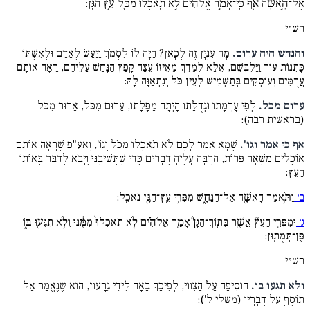
אֶל־הָ֣אִשָּׁ֔ה אַ֚ף כִּֽי־אָמַ֣ר אֱלֹהִ֔ים לֹ֣א תֹֽאכְל֔וּ מִכֹּ֖ל עֵ֥ץ הַגָּֽן:
רש״י
והנחש היה ערום.
מָה עִנְיָן זֶה לְכָאן? הָיָה לוֹ לִסְמֹךְ וַיַּעַשׂ לְאָדָם וּלְאִשְׁתּוֹ
כָּתְנוֹת עוֹר וַיַּלְבִּשֵׁם, אֶלָּא לִמֶּדְךָ מֵאֵיזוֹ עֵצָה קָפַץ הַנָּחַשׁ עֲלֵיהֶם, רָאָה אוֹתָם
עֲרֻמִּים וְעוֹסְקִים בְּתַשְׁמִישׁ לְעֵין כֹּל וְנִתְאַוָּה לָהּ:
ערום מכל.
לְפִי עָרְמָתוֹ וּגְדֻלָּתוֹ הָיְתָה מַפָּלָתוֹ, עָרוּם מִכֹּל, אָרוּר מִכֹּל
(בראשית רבה):
אף כי אמר וגו'.
שֶׁמָּא אָמַר לָכֶם לֹא תֹאכְלוּ מִכֹּל וְגוֹ', וְאַעַ"פִּ שֶׁרָאָה אוֹתָם
אוֹכְלִים מִשְּׁאָר פֵּרוֹת, הִרְבָּה עָלֶיהָ דְבָרִים כְּדֵי שֶׁתְּשִׁיבֶנּוּ וְיָבֹא לְדַבֵּר בְּאוֹתוֹ
הָעֵץ:
ב׳
וַתֹּ֥אמֶר הָֽאִשָּׁ֖ה אֶל־הַנָּחָ֑שׁ מִפְּרִ֥י עֵֽץ־הַגָּ֖ן נֹאכֵֽל:
ג׳
וּמִפְּרִ֣י הָעֵץ֘ אֲשֶׁ֣ר בְּתֽוֹךְ־הַגָּן֒ אָמַ֣ר אֱלֹהִ֗ים לֹ֤א תֹֽאכְלוּ֙ מִמֶּ֔נּוּ וְלֹ֥א תִגְּע֖וּ בּ֑וֹ
פֶּן־תְּמֻתֽוּן:
רש״י
ולא תגעו בו.
הוֹסִיפָה עַל הַצִּוּוּי, לְפִיכָךְ בָּאָה לִידֵי גֵרָעוֹן, הוּא שֶׁנֶּאֱמַר אַל
תּוֹסְףְּ עַל דְּבָרָיו (משלי ל'):