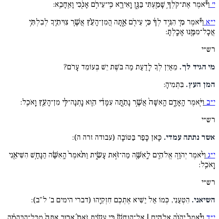
י׳
וַיֹּ֕אמֶר אֶת־קֹֽלְךָ֥ שָׁמַ֖עְתִּי בַּגָּ֑ן וָֽאִירָ֛א כִּֽי־עֵירֹ֥ם אָנֹ֖כִי וָאֵֽחָבֵֽא:
י״א
וַיֹּ֕אמֶר מִ֚י הִגִּ֣יד לְךָ֔ כִּ֥י עֵירֹ֖ם אָ֑תָּה הֲמִן־הָעֵ֗ץ אֲשֶׁ֧ר צִוִּיתִ֛יךָ לְבִלְתִּ֥י
אֲכָל־מִמֶּ֖נּוּ אָכָֽלְתָּ:
רש״י
מי הגיד לך.
מֵאַיִן לְךָ לָדַעַת מַה בֹּשֶׁת יֵשׁ בְּעוֹמֵד עָרֹם?
המן העץ.
בִּתְמִיהָ:
י״ב
וַיֹּ֖אמֶר הָֽאָדָ֑ם הָֽאִשָּׁה֙ אֲשֶׁ֣ר נָתַ֣תָּה עִמָּדִ֔י הִ֛וא נָֽתְנָה־לִּ֥י מִן־הָעֵ֖ץ וָֽאֹכֵֽל:
רש״י
אשר נתתה עמדי.
כָּאן כָּפַר בַּטּוֹבָה (עבודה זרה ה):
י״ג
וַיֹּ֨אמֶר יְהֹוָ֧ה אֱלֹהִ֛ים לָֽאִשָּׁ֖ה מַה־זֹּ֣את עָשִׂ֑ית וַתֹּ֨אמֶר֙ הָֽאִשָּׁ֔ה הַנָּחָ֥שׁ הִשִּׁיאַ֖נִי
וָֽאֹכֵֽל:
רש״י
השיאני.
הִטְעַנִי, כְּמוֹ אַל יַשִּׁיא אֶתְכֶם חִזְקִיָּהוּ (דברי הימים ב' ל"ב):
י״ד
וַיֹּ֩אמֶר֩ יְהֹוָ֨ה אֱלֹהִ֥ים | אֶל־הַנָּחָשׁ֘ כִּ֣י עָשִׂ֣יתָ זֹּאת֒ אָר֤וּר אַתָּה֙ מִכָּל־הַבְּהֵמָ֔ה