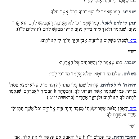
כְּמוֹ שֶׁאָמַר לִי וְהִנֵּה אָנֹכִי עִמָּךְ:
ושמרני.
כְּמוֹ שֶׁאָמַר לִי וּשְׁמַרְתִּיךָ בְּכֹל אֲשֶׁר תֵּלֵךְ:
ונתן לי לחם לאכל.
כְּמוֹ שֶׁאָמַר כִּי לֹא אֶעֱזָבְךָ, וְהַמְבַקֵּשׁ לֶחֶם הוּא קָרוּי
נֶעֱזָב, שֶׁנֶּאֱמַר וְלֹא רָאִיתִי צַדִּיק נֶעֱזָב וְזַרְעוֹ מְבַקֶּשׁ לָחֶם (תהילים ל"ז):
כ״א
וְשַׁבְתִּ֥י בְשָׁל֖וֹם אֶל־בֵּ֣ית אָבִ֑י וְהָיָ֧ה יְהֹוָ֛ה לִ֖י לֵֽאלֹהִֽים:
רש״י
ושבתי.
כְּמוֹ שֶׁאָמַר לִי וַהֲשִׁבֹתִיךָ אֶל הָאֲדָמָה:
בשלום.
שָׁלֵם מִן הַחֵטְא, שֶׁלֹּא אֶלְמַד מִדַּרְכֵי לָבָן:
והיה ה' לי לאלהים.
שֶׁיָּחוּל שְׁמוֹ עָלַי מִתְּחִלָּה וְעַד סוֹף, שֶׁלֹּא יִמָּצֵא פְּסוּל
בְּזַרְעִי, כְּמוֹ שֶׁנֶּאֱמַר אֲשֶׁר דִּבַּרְתִּי לָךְ; וְהַבְטָחָה זוֹ הִבְטִיחַ לְאַבְרָהָם, שֶׁנֶּאֱמַר
לִהְיוֹת לְךָ לֵאלֹהִים וּלְזַרְעֲךָ אַחֲרֶיךָ (בראשית י״ז:ז׳):
כ״ב
וְהָאֶ֣בֶן הַזֹּ֗את אֲשֶׁר־שַׂ֨מְתִּי֙ מַצֵּבָ֔ה יִֽהְיֶ֖ה בֵּ֣ית אֱלֹהִ֑ים וְכֹל֙ אֲשֶׁ֣ר תִּתֶּן־לִ֔י
עַשֵּׂ֖ר אֲעַשְּׂרֶ֥נּוּ לָֽךְ:
רש״י
והאבן הזאת.
כָּךְ תְּפָרֵשׁ וָי"ו זוֹ שֶׁל וְהָאֶבֶן: אִם תַּעֲשֶׂה לִי אֶת אֵלֶּה, אֲנִי