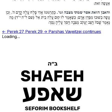
אֶעֱשֶׂה זֹאת:
והאבן הזאת אשר שמתי מצבה וגו'.
כְּתַרְגּוּמוֹ אֱהִי פָלַח עֲלָהּ קֳדָם ה', וְכֵן
עָשָׂה בְשׁוּבוֹ מִפַּדַּן אֲרָם; כְּשֶׁאָמַר לוֹ קוּם עֲלֵה בֵית אֵל (שם ל"ה י"ד) מַה
נֶּאֱמַר שָׁם? וַיַּצֵּב יַעֲקֹב מַצֵּבָה וַיַּסֵּךְ עָלֶיהָ נֶסֶךְ:
← Perek 27
Perek 29 →
Parshas Vayeitzei continues
Loading…