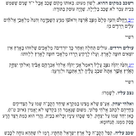
וישכב במקום ההוא.
לְשׁוֹן מִעוּט; בְּאוֹתוֹ מָקוֹם שָׁכַב אֲבָל י"ד שָׁנִים שֶׁשִּׁמֵּשׁ
בְּבֵית עֵבֶר לֹא שָׁכַב בַּלַּיְלָה, שֶׁהָיָה עוֹסֵק בַּתּוֹרָה:
י״ב
וַיַּֽחֲלֹ֗ם וְהִנֵּ֤ה סֻלָּם֙ מֻצָּ֣ב אַ֔רְצָה וְרֹאשׁ֖וֹ מַגִּ֣יעַ הַשָּׁמָ֑יְמָה וְהִנֵּה֙ מַלְאֲכֵ֣י אֱלֹהִ֔ים
עֹלִ֥ים וְיֹֽרְדִ֖ים בּֽוֹ:
רש״י
עולים וירדים.
עוֹלִים תְּחִלָּה וְאַחַר כָּךְ יוֹרְדִים? מַלְאָכִים שֶׁלִּוּוּהוּ בָּאָרֶץ אֵין
יוֹצְאִים חוּצָה לָאָרֶץ, וְעָלוּ לָרָקִיעַ וְיָרְדוּ מַלְאֲכֵי חוּצָה לָאָרֶץ לְלַוּוֹתוֹ:
י״ג
וְהִנֵּ֨ה יְהֹוָ֜ה נִצָּ֣ב עָלָיו֘ וַיֹּאמַר֒ אֲנִ֣י יְהֹוָ֗ה אֱלֹהֵי֙ אַבְרָהָ֣ם אָבִ֔יךָ וֵֽאלֹהֵ֖י יִצְחָ֑ק
הָאָ֗רֶץ אֲשֶׁ֤ר אַתָּה֙ שֹׁכֵ֣ב עָלֶ֔יהָ לְךָ֥ אֶתְּנֶ֖נָּה וּלְזַרְעֶֽךָ:
רש״י
נצב עליו.
לְשָׁמְרוֹ:
ואלהי יצחק.
אַעַ"פִּ שֶׁלֹּא מָצִינוּ בַּמִּקְרָא שֶׁיִּחֵד הַקָּבָּ"ה שְׁמוֹ עַל הַצַּדִּיקִים
בְּחַיֵּיהֶם לִכְתֹּב אֱלֹהֵי פְּלוֹנִי, מִשּׁוּם שֶׁנֶּאֱמַר הֵן בִּקְדֹשָׁו לֹא יַאֲמִין (איוב ט"ו),
כָּאן יִחֵד שְׁמוֹ עַל יִצְחָק, לְפִי שֶׁכָּהוּ עֵינָיו וְכָלוּא בַבַּיִת, וַהֲרֵי הוּא כְמֵת וְיֵצֶר הָרָע
פָּסַק מִמֶּנּוּ, תַּנְחוּמָא:
שכב עליה.
קִפֵּל הַקָּבָּ"ה כָּל אֶרֶץ יִשְׂרָאֵל תַּחְתָּיו, רָמַז לוֹ שֶׁתְּהֵא נוֹחָה לִכָּבֵשׁ