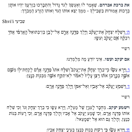
את ברכת אברהם.
שֶׁאָמַר לוֹ וְאֶעֶשְׂךָ לְגוֹי גָּדוֹל וְהִתְבָּרְכוּ בְזַרְעֲךָ יִהְיוּ אוֹתָן
בְּרָכוֹת אֲמוּרוֹת בִּשְׁבִילְךָ – מִמְּךָ יֵצֵא אוֹתוֹ הַגּוֹי וְאוֹתוֹ הַזֶּרַע הַמְבֹרָךְ:
שביעי
Shvi'i
ה׳
וַיִּשְׁלַ֤ח יִצְחָק֙ אֶת־יַֽעֲקֹ֔ב וַיֵּ֖לֶךְ פַּדֶּ֣נָ֥ה אֲרָ֑ם אֶל־לָבָ֤ן בֶּן־בְּתוּאֵל֙ הָֽאֲרַמִּ֔י אֲחִ֣י
רִבְקָ֔ה אֵ֥ם יַֽעֲקֹ֖ב וְעֵשָֽׂו:
רש״י
אם יעקב ועשו.
אֵינִי יוֹדֵעַ מַה מְּלַמְּדֵנוּ:
ו׳
וַיַּ֣רְא עֵשָׂ֗ו כִּֽי־בֵרַ֣ךְ יִצְחָק֘ אֶת־יַֽעֲקֹב֒ וְשִׁלַּ֤ח אֹתוֹ֙ פַּדֶּ֣נָ֥ה אֲרָ֔ם לָקַֽחַת־ל֥וֹ מִשָּׁ֖ם
אִשָּׁ֑ה בְּבָֽרֲכ֣וֹ אֹת֔וֹ וַיְצַ֤ו עָלָיו֙ לֵאמֹ֔ר לֹֽא־תִקַּ֥ח אִשָּׁ֖ה מִבְּנ֥וֹת כְּנָֽעַן:
ז׳
וַיִּשְׁמַ֣ע יַֽעֲקֹ֔ב אֶל־אָבִ֖יו וְאֶל־אִמּ֑וֹ וַיֵּ֖לֶךְ פַּדֶּ֣נָ֥ה אֲרָֽם:
רש״י
וישמע יעקב.
מְחֻבָּר לָעִנְיָן שֶׁל מַעְלָה, וַיַּרְא עֵשָׂו כִּי בֵרַךְ יִצְחָק וְגוֹ' וְכִי שִׁלַּח
אוֹתוֹ פַּדֶּנָה אֲרָם, וְכִי שָׁמַע יַעֲקֹב אֶל אָבִיו וְהָלַךְ פַּדֶּנָה אֲרָם, וְכִי רָעוֹת בְּנוֹת
כְּנַעַן, וְהָלַךְ גַּם הוּא אֶל יִשְׁמָעֵאל:
ח׳
וַיַּ֣רְא עֵשָׂ֔ו כִּ֥י רָע֖וֹת בְּנ֣וֹת כְּנָ֑עַן בְּעֵינֵ֖י יִצְחָ֥ק אָבִֽיו: