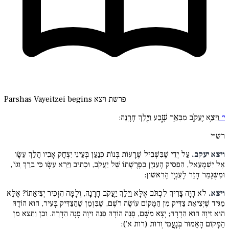
פרשת ויצא
Parshas Vayeitzei begins
י׳
וַיֵּצֵ֥א יַֽעֲקֹ֖ב מִבְּאֵ֣ר שָׁ֑בַע וַיֵּ֖לֶךְ חָרָֽנָה:
רש״י
ויצא יעקב.
עַל יְדֵי שֶׁבִּשְׁבִיל שֶׁרָעוֹת בְּנוֹת כְּנַעַן בְּעֵינֵי יִצְחָק אָבִיו הָלַךְ עֵשָׂו
אֶל יִשְׁמָעֵאל, הִפְסִיק הָעִנְיָן בְּפָרָשָׁתוֹ שֶׁל יַעֲקֹב, וּכְתִיב וַיַּרְא עֵשָׂו כִּי בֵרַךְ וְגוֹ',
וּמִשֶּׁגָּמַר חָזַר לָעִנְיָן הָרִאשׁוֹן:
ויצא.
לֹא הָיָה צָרִיךְ לִכְתֹּב אֶלָּא וַיֵּלֶךְ יַעֲקֹב חָרָנָה, וְלָמָּה הִזְכִּיר יְצִיאָתוֹ? אֶלָּא
מַגִּיד שֶׁיְּצִיאַת צַדִּיק מִן הַמָּקוֹם עוֹשָׂה רֹשֶׁם, שֶׁבִּזְמַן שֶׁהַצַּדִּיק בָּעִיר, הוּא הוֹדָהּ
הוּא זִיוָהּ הוּא הֲדָרָהּ; יָצָא מִשָּׁם, פָּנָה הוֹדָהּ פָּנָה זִיוָהּ פָּנָה הֲדָרָהּ. וְכֵן וַתֵּצֵא מִן
הַמָּקוֹם הָאָמוּר בְּנָעֳמִי וְרוּת (רות א'):