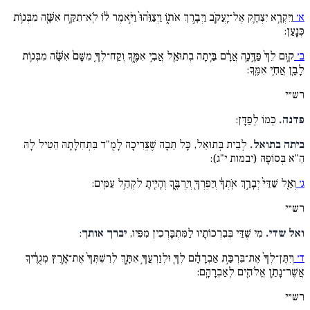
א׳
וַיִּקְרָ֥א יִצְחָ֛ק אֶל־יַֽעֲקֹ֖ב וַיְבָ֣רֶךְ אֹת֑וֹ וַיְצַוֵּ֨הוּ֙ וַיֹּ֣אמֶר ל֔וֹ לֹֽא־תִקַּ֥ח אִשָּׁ֖ה מִבְּנ֥וֹת
כְּנָֽעַן:
ב׳
ק֥וּם לֵךְ֙ פַּדֶּ֣נָ֥ה אֲרָ֔ם בֵּ֥יתָה בְתוּאֵ֖ל אֲבִ֣י אִמֶּ֑ךָ וְקַח־לְךָ֤ מִשָּׁם֙ אִשָּׁ֔ה מִבְּנ֥וֹת
לָבָ֖ן אֲחִ֥י אִמֶּֽךָ:
רש״י
פדנה.
כְּמוֹ לְפַדָּן:
ביתה בתואל.
לְבֵית בְּתוּאֵל, כָּל תֵּבָה שֶׁצְּרִיכָה לָמֶ"ד בִּתְחִלָּתָהּ הֵטִיל לָהּ
הֵ"א בְּסוֹפָהּ (יבמות י"ג):
ג׳
וְאֵ֤ל שַׁדַּי֨ יְבָרֵ֣ךְ אֹֽתְךָ֔ וְיַפְרְךָ֖ וְיַרְבֶּ֑ךָ וְהָיִ֖יתָ לִקְהַ֥ל עַמִּֽים:
רש״י
ואל שדי.
מִי שֶׁדַּי בְּבִרְכוֹתָיו לַמִּתְבָּרְכִין מִפִּיו,
יברך אותך
:
ד׳
וְיִתֶּן־לְךָ֙ אֶת־בִּרְכַּ֣ת אַבְרָהָ֔ם לְךָ֖ וּלְזַרְעֲךָ֣ אִתָּ֑ךְ לְרִשְׁתְּךָ֙ אֶת־אֶ֣רֶץ מְגֻרֶ֔יךָ
אֲשֶׁר־נָתַ֥ן אֱלֹהִ֖ים לְאַבְרָהָֽם:
רש״י