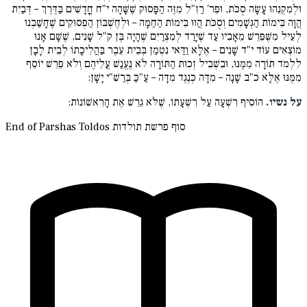
וּלְמִקְנֵהוּ עָשָׂה סֻכֹּת, וּפֵר' רַזִ"לִ מִזֶּה הַפָּסוּק שֶׁשָּׁהָה י"ח חֳדָשִׁים בַּדֶּרֶךְ – דְּבַיִת
הֲוָה בִּימוֹת הַגְּשָׁמִים וְסֻכֹּת הֲווּ בִּימוֹת הַחַמָּה – וּלְחֶשְׁבּוֹן הַפְּסוּקִים שֶׁחָשַׁבְנוּ
לְעֵיל מִשֶּׁפֵּרֵשׁ מֵאָבִיו עַד שֶׁיָּרַד לְמִצְרַיִם שֶׁהָיָה בֶּן ק"ל שָׁנִים, שֶׁשָּׁם אָנוּ
מוֹצְאִים עוֹד י"ד שָׁנִים – אֶלָּא וַדַּאי נִטְמַן בְּבֵית עֵבֶר בַּהֲלִיכָתוֹ לְבֵית לָבָן
לִלְמֹד תּוֹרָה מִמֶּנּוּ, וּבִשְׁבִיל זְכוּת הַתּוֹרָה לֹא נֶעֱנַשׁ עֲלֵיהֶם וְלֹא פֵּרֵשׁ יוֹסֵף
מִמֶּנּוּ אֶלָּא כ"ב שָׁנָה – מִדָּה כְּנֶגֶד מִדָּה – עַ"כַּ בְּרַשִׁ"י יָשָׁן:
על נשיו.
הוֹסִיף רִשְׁעָה עַל רִשְׁעָתוֹ, שֶׁלֹּא גֵרֵשׁ אֶת הָרִאשׁוֹנוֹת:
סוף פרשת תולדות
End of Parshas Toldos