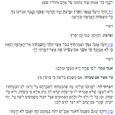
לְבָנָיו כְּד' אַמּוֹת שֶׁזֶּה מְקוֹמוֹ שֶׁל אָדָם (חולין שם):
י״ד
וְהָיָ֤ה זַרְעֲךָ֙ כַּֽעֲפַ֣ר הָאָ֔רֶץ וּפָֽרַצְתָּ֛ יָ֥מָּה וָקֵ֖דְמָה וְצָפֹ֣נָה וָנֶ֑גְבָּה וְנִבְרְכ֥וּ בְךָ֛
כָּל־מִשְׁפְּחֹ֥ת הָֽאֲדָמָ֖ה וּבְזַרְעֶֽךָ:
רש״י
ופרצת.
וְחָזַקְתָּ, כְּמוֹ וְכֵן יִפְרֹץ:
ט״ו
וְהִנֵּ֨ה אָֽנֹכִ֜י עִמָּ֗ךְ וּשְׁמַרְתִּ֨יךָ֙ בְּכֹ֣ל אֲשֶׁר־תֵּלֵ֔ךְ וַֽהֲשִׁ֣בֹתִ֔יךָ אֶל־הָֽאֲדָמָ֖ה הַזֹּ֑את
כִּ֚י לֹ֣א אֶֽעֱזָבְךָ֔ עַ֚ד אֲשֶׁ֣ר אִם־עָשִׂ֔יתִי אֵ֥ת אֲשֶׁר־דִּבַּ֖רְתִּי לָֽךְ:
רש״י
אנכי עמך.
לְפִי שֶׁהָיָה יָרֵא מֵעֵשָׂו וּמִלָּבָן:
עד אשר אם עשיתי.
אִם מְשַׁמֵּשׁ בִּלְשׁוֹן כִּי (גיטין צ'):
דברתי לך.
לְצָרְכְּךָ וְעָלֶיךָ; מַה שֶּׁהִבְטַחְתִּי לְאַבְרָהָם עַל זַרְעוֹ, לְךָ הִבְטַחְתִּיו
וְלֹא לְעֵשָׂו, שֶׁלֹּא אָמַרְתִּי לוֹ כִּי יִצְחָק יִקָּרֵא לְךָ זָרַע אֶלָּא כִּי בְיִצְחָק, וְלֹא כָּל
יִצְחָק, וְכֵן כָּל לִי וּלְךָ וְלוֹ וְלָהֶם הַסְּמוּכִים אֵצֶל דִּבּוּר מְשַׁמְּשִׁים לְשוֹן עַל, וְזֶה
יוֹכִיחַ, שֶׁהֲרֵי עִם יַעֲקֹב לֹא דִבֵּר קֹדֶם לָכֵן:
ט״ז
וַיִּיקַ֣ץ יַֽעֲקֹב֘ מִשְּׁנָתוֹ֒ וַיֹּ֗אמֶר אָכֵן֙ יֵ֣שׁ יְהֹוָ֔ה בַּמָּק֖וֹם הַזֶּ֑ה וְאָֽנֹכִ֖י לֹ֥א יָדָֽעְתִּי: