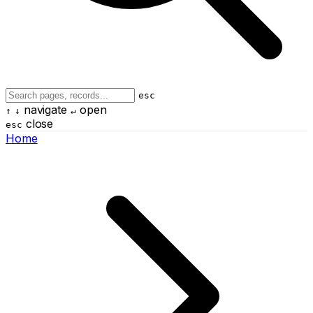
esc
navigate
open
↑
↓
↵
close
esc
Home