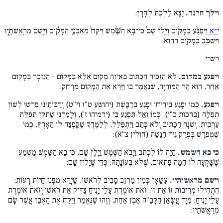
וילך חרנה.
יָצָא לָלֶכֶת לְחָרָן:
י״א
וַיִּפְגַּ֨ע בַּמָּק֜וֹם וַיָּ֤לֶן שָׁם֙ כִּי־בָ֣א הַשֶּׁ֔מֶשׁ וַיִּקַּח֙ מֵֽאַבְנֵ֣י הַמָּק֔וֹם וַיָּ֖שֶׂם מְרַֽאֲשֹׁתָ֑יו
וַיִּשְׁכַּ֖ב בַּמָּק֥וֹם הַהֽוּא:
רש״י
ויפגע במקום.
לֹא הִזְכִּיר הַכָּתוּב בְּאֵיזֶה מָקוֹם אֶלָּא בַּמָּקוֹם – הַנִּזְכָּר בְּמָקוֹם
אַחֵר, הוּא הַר הַמּוֹרִיָּה, שֶׁנֶּאֱמַר בּוֹ וַיַּרְא אֶת הַמָּקוֹם מֵרָחֹק:
ויפגע.
כְּמוֹ וּפָגַע בִּירִיחוֹ וּפָגַע בְּדַבָּשֶׁת (יהושע ט"ז וי"ט) וְרַבּוֹתֵינוּ פֵּרְשׁוּ לְשׁוֹן
תְּפִלָּה (ברכות כ"ו), כְּמוֹ וְאַל תִּפְגַּע בִּי (ירמיהו ז'), וְלָמַדְנוּ שֶׁתִּקֵּן תְּפִלַּת
עַרְבִית. וְשִׁנָּה הַכָּתוּב וְלֹא כָּתַב וַיִּתְפַּלֵּל, לְלַמֶּדְךָ שֶׁקָּפְצָה לוֹ הָאָרֶץ, כְּמוֹ
שֶׁמְּפֹרָשׁ בְּפֶרֶק גִּיד הַנָּשֶׁה (חולין צ"א):
כי בא השמש.
הָיָה לוֹ לִכְתֹּב וַיָּבֹא הַשֶּׁמֶשׁ וַיָּלֶן שָׁם, כִּי בָא הַשֶּׁמֶשׁ מַשְׁמַע
שֶׁשָּׁקְעָה לוֹ חַמָּה פִּתְאוֹם, שֶׁלֹּא בְּעוֹנָתָהּ, כְּדֵי שֶׁיָּלִין שָׁם:
וישם מראשותיו.
עֲשָׂאָן כְּמִין מַרְזֵב סָבִיב לְרֹאשׁוֹ, שֶׁיָּרֵא מִפְּנֵי חַיּוֹת רָעוֹת;
הִתְחִילוּ מְרִיבוֹת זוֹ אֶת זוֹ, זֹאת אוֹמֶרֶת עָלַי יָנִיחַ צַדִּיק אֶת רֹאשׁוֹ וְזֹאת אוֹמֶרֶת
עָלַי יָנִיחַ; מִיָּד עֲשָׂאָן הַקָּבָּ"ה אֶבֶן אַחַת, וְזֶהוּ שֶׁנֶּאֱמַר וַיִּקַּח אֶת הָאֶבֶן אֲשֶׁר שָׂם
מְרַאֲשֹׁתָיו: