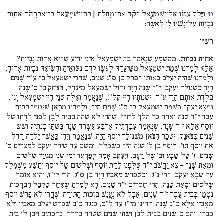
ט׳
וַיֵּ֥לֶךְ עֵשָׂ֖ו אֶל־יִשְׁמָעֵ֑אל וַיִּקַּ֡ח אֶת־מָֽחֲלַ֣ת | בַּת־יִשְׁמָעֵ֨אל בֶּן־אַבְרָהָ֜ם אֲח֧וֹת
נְבָי֛וֹת עַל־נָשָׁ֖יו ל֥וֹ לְאִשָּֽׁה:
רש״י
אחות נביות.
מִמַּשְׁמָע שֶׁנֶּאֱמַר בַּת יִשְׁמָעֵאל אֵינִי יוֹדֵעַ שֶׁהִיא אֲחוֹת נְבָיוֹת?
אֶלָּא לָמַדְנוּ שֶׁמֵּת יִשְׁמָעֵאל מִשֶּׁיְּעָדָהּ לְעֵשָׂו קֹדֶם נִשּׂוּאֶיהָ וְהִשִּׂיאָהּ נְבָיוֹת אָחִיהָ,
וְלָמַדְנוּ שֶׁהָיָה יַעֲקֹב בְּאוֹתוֹ הַפֶּרֶק בֶּן ס"ג שָׁנִים, שֶׁהֲרֵי יִשְׁמָעֵאל בֶּן ע"ד שָׁנִים
הָיָה כְּשֶׁנּוֹלַד יַעֲקֹב, י"ד שָׁנָה הָיָה גָדוֹל יִשְׁמָעֵאל מִיִּצְחָק, וְיִצְחָק בֶּן ס' שָׁנָה
בְּלֶדֶת אוֹתָם הֲרֵי ע"ד, וּשְׁנוֹתָיו הָיוּ קל"ז, שֶׁנֶּאֱמַר וְאֵלֶּה שְׁנֵי חַיֵּי יִשְׁמָעֵאל וְגוֹ',
נִמְצָא יַעֲקֹב כְּשֶׁמֵּת יִשְׁמָעֵאל בֶּן ס"ג שָׁנִים הָיָה, וְלָמַדְנוּ מִכָּאן שֶׁנִּטְמַן בְּבֵית
עֵבֶר י"ד שָׁנָה וְאַחַר כָּךְ הָלַךְ לְחָרָן, שֶׁהֲרֵי לֹא שָׁהָה בְּבֵית לָבָן לִפְנֵי לֵדָתוֹ שֶׁל
יוֹסֵף אֶלָּא י"ד שָׁנָה, שֶׁנֶּאֱמַר עֲבַדְתִּיךָ אַרְבַּע עֶשְׂרֵה שָׁנָה בִּשְׁתֵּי בְנֹתֶיךָ וְשֵׁשׁ
שָׁנִים בְּצֹאנֶךָ, וּשְׂכַר הַצֹּאן מִשֶּׁנּוֹלַד יוֹסֵף הָיָה, שֶׁנֶּאֱמַר וַיְהִי כַּאֲשֶׁר יָלְדָה רָחֵל
אֶת יוֹסֵף וְגוֹ'; וְיוֹסֵף בֶּן ל' שָׁנָה הָיָה כְּשֶׁמָּלַךְ, וּמִשָּׁם עַד שֶׁיָּרַד יַעֲקֹב לְמִצְרַיִם ט'
שָׁנִים, ז' שֶׁל שָׂבָע וּב' שֶׁל רָעָב, וְיַעֲקֹב אָמַר לְפַרְעֹה יְמֵי שְׁנֵי מְגוּרַי שְׁלֹשִׁים
וּמְאַת שָׁנָה – צֵא וַחֲשֹׁב י"ד שֶׁלִּפְנֵי לֵדַת יוֹסֵף וּשְׁלֹשִׁים שֶׁל יוֹסֵף וְתֵשַׁע מִשֶּׁמָּלַךְ
עַד שֶׁבָּא יַעֲקֹב, הֲרֵי נ"ג, וּכְשֶׁפֵּרֵשׁ מֵאָבִיו הָיָה בֶּן ס"ג, הֲרֵי קי"ו, וְהוּא אוֹמֵר
שְׁלֹשִׁים וּמְאַת שָׁנָה, הֲרֵי חֲסֵרִים י"ד שָׁנִים, הָא לָמַדְתָּ שֶׁאַחַר שֶׁקִּבֵּל הַבְּרָכוֹת
נִטְמַן בְּבֵית עֵבֶר י"ד שָׁנִים, אֲבָל לֹא נֶעֱנַשׁ בִּזְכוּת הַתּוֹרָה; שֶׁהֲרֵי לֹא פֵּרֵשׁ יוֹסֵף
מֵאָבִיו אֶלָּא כ"ב שָׁנָה, דְּהַיְנוּ מִי"ז עַד ל"ט, כְּנֶגֶד כ"ב שֶׁפֵּרֵשׁ יַעֲקֹב מֵאָבִיו וְלֹא
כִבְּדוֹ, וְהֵם כ' שָׁנִים בְּבֵית לָבָן וּשְׁתֵּי שָׁנִים שֶׁשָּׁהָה בַדֶּרֶךְ, כְּדִכְתִיב וַיִּבֶן לוֹ בָּיִת