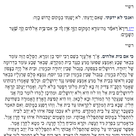
רש״י
ואנכי לא ידעתי.
שֶׁאִם יָדַעְתִּי, לֹא יָשַׁנְתִּי בְּמָקוֹם קָדוֹשׁ כָּזֶה:
י״ז
וַיִּירָא֙ וַיֹּאמַ֔ר מַה־נּוֹרָ֖א הַמָּק֣וֹם הַזֶּ֑ה אֵ֣ין זֶ֗ה כִּ֚י אִם־בֵּ֣ית אֱלֹהִ֔ים וְזֶ֖ה שַׁ֥עַר
הַשָּׁמָֽיִם:
רש״י
כי אם בית אלהים.
אָ"רַ אֶלְעָזָר בְּשֵׁם רַבִּי יוֹסֵי בֶּן זִמְרָא, הַסֻּלָּם הַזֶּה עוֹמֵד
בִּבְאֵר שֶׁבַע וְאֶמְצַע שִׁפּוּעוֹ מַגִּיעַ כְּנֶגֶד בֵּית הַמִּקְדָשׁ, שֶׁבְּאֵר שֶׁבַע עוֹמֵד בִּדְרוֹמָהּ
שֶׁל יְהוּדָה, וִירוּשָׁלַיִם בִּצְפוֹנָהּ, בַּגְּבוּל שֶׁבֵּין יְהוּדָה וּבִנְיָמִין, וּבֵית אֵל הָיָה בַּצָּפוֹן
שֶׁל נַחֲלַת בִּנְיָמִין, בַּגְּבוּל שֶׁבֵּין בִּנְיָמִין וּבֵין בְּנֵי יוֹסֵף; נִמְצָא סֻלָּם שֶׁרַגְלָיו בִּבְאֵר
שֶׁבַע וְרֹאשׁוֹ בְּבֵית אֵל מַגִּיעַ אֶמְצַע שִׁפּוּעוֹ נֶגֶד יְרוּשָׁלַיִם; וּכְלַפֵּי שֶׁאָמְרוּ רַבּוֹתֵינוּ
שֶׁאָמַר הַקָּבָּ"ה צַדִּיק זֶה בָּא לְבֵית מְלוֹנִי וְיִפָּטֵר בְּלֹא לִינָה, וְאָמְרוּ יַעֲקֹב קְרָאָהּ
לִירוּשָׁלַיִם בֵּית אֵל וְזוֹ לוּז הִיא וְלֹא יְרוּשָׁלַיִם, וּמֵהֵיכָן לָמְדוּ לוֹמַר כֵּן? אֲנִי
אוֹמֵר שֶׁנֶּעֱקַר הַר הַמּוֹרִיָה וּבָא לְכָאן, וְזוֹ הִיא קְפִיצַת הָאָרֶץ הָאֲמוּרָה בִּשְׁחִיטַת
חֻלִּין, שֶׁבָּא בֵּית הַמִּקְדָשׁ לִקְרָאתוֹ עַד בֵּית אֵל, וְזֶהוּ וַיִּפְגַּע בַּמָּקוֹם. וְאִם תֹּאמַר
כְּשֶׁעָבַר יַעֲקֹב עַל בֵּית הַמִּקְדָשׁ, מַדּוּעַ לֹא עִכְּבוֹ שָׁם? אִיהוּ לָא יְהַב לִבֵּיהּ
לְהִתְפַּלֵּל בַּמָּקוֹם שֶׁהִתְפַּלְּלוּ אֲבוֹתָיו, וּמִן הַשָּׁמַיִם יְעַכְּבוּהוּ? אִיהוּ עַד חָרָן אֲזַל,
כִּדְאָמְרִינַן בְּפֶרֶק גִּיד הַנָּשֶׁה; וּקְרָא מוֹכִיחַ וַיֵּלֶךְ חָרָנָה; כִּי מְטָא לְחָרָן אָמַר,
אֶפְשָׁר שֶׁעָבַרְתִּי עַל מָקוֹם שֶׁהִתְפַּלְּלוּ אֲבוֹתַי וְלֹא הִתְפַּלַּלְתִּי בּוֹ? יְהַב דַּעְתֵּיהּ
לְמֶהֱדַר וְחָזַר עַד בֵּית אֵל וְקָפְצָה לוֹ הָאָרֶץ. הַאי בֵּית אֵל לֹא הַסָּמוּךְ לָעַי אֶלָּא