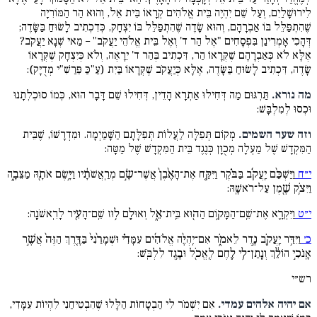
לִירוּשָׁלַיִם, וְעַל שֵׁם יִהְיֶה בֵּית אֱלֹהִים קְרָאוֹ בֵּית אֵל, וְהוּא הַר הַמּוֹרִיָה
שֶׁהִתְפַּלֵּל בּוֹ אַבְרָהָם, וְהוּא שָׂדֶה שֶׁהִתְפַּלֵּל בּוֹ יִצְחָק, כְּדִכְתִיב לָשׂוּחַ בַּשָּׂדֶה;
דְּהָכִי אָמְרִינַן בִּפְסָחִים "אֶל הַר ד' וְאֶל בֵּית אֱלֹהֵי יַעֲקֹב" – מַאי שְׁנָא יַעֲקֹב?
אֶלָּא לֹא כְּאַבְרָהָם שֶׁקְּרָאוֹ הַר, דִּכְתִיב בְּהַר ד' יֵרָאֶה, וְלֹא כְּיִצְחָק שֶׁקְּרָאוֹ
שָׂדֶה, דִּכְתִיב לָשׂוּחַ בַּשָּׂדֶה, אֶלָּא כְּיַעֲקֹב שֶׁקְּרָאוֹ בַּיִת (עַ"כַּ פֵּרַשִׁ"י מְדֻיָּק):
מה נורא.
תַּרְגּוּם מַה דְּחִילוּ אַתְרָא הָדֵין, דְּחִילוּ שֵׁם דָּבָר הוּא, כְּמוֹ סוּכְלְתָנוּ
וּכְסוּ לְמִלְבָּשׁ:
וזה שער השמים.
מְקוֹם תְּפִלָּה לַעֲלוֹת תְּפִלָּתָם הַשָּׁמַיְמָה. וּמִדְרָשׁוֹ, שֶׁבֵּית
הַמִּקְדָשׁ שֶׁל מַעְלָה מְכֻוָּן כְּנֶגֶד בֵּית הַמִּקְדָשׁ שֶׁל מַטָּה:
י״ח
וַיַּשְׁכֵּ֨ם יַֽעֲקֹ֜ב בַּבֹּ֗קֶר וַיִּקַּ֤ח אֶת־הָאֶ֨בֶן֙ אֲשֶׁר־שָׂ֣ם מְרַֽאֲשֹׁתָ֔יו וַיָּ֥שֶׂם אֹתָ֖הּ מַצֵּבָ֑ה
וַיִּצֹ֥ק שֶׁ֖מֶן עַל־רֹאשָֽׁהּ:
י״ט
וַיִּקְרָ֛א אֶת־שֵֽׁם־הַמָּק֥וֹם הַה֖וּא בֵּֽית־אֵ֑ל וְאוּלָ֛ם ל֥וּז שֵֽׁם־הָעִ֖יר לָרִֽאשֹׁנָֽה:
כ׳
וַיִּדַּ֥ר יַֽעֲקֹ֖ב נֶ֣דֶר לֵאמֹ֑ר אִם־יִֽהְיֶ֨ה אֱלֹהִ֜ים עִמָּדִ֗י וּשְׁמָרַ֨נִי֙ בַּדֶּ֤רֶךְ הַזֶּה֙ אֲשֶׁ֣ר
אָֽנֹכִ֣י הוֹלֵ֔ךְ וְנָֽתַן־לִ֥י לֶ֛חֶם לֶֽאֱכֹ֖ל וּבֶ֥גֶד לִלְבֹּֽשׁ:
רש״י
אם יהיה אלהים עמדי.
אִם יִשְׁמֹר לִי הַבְטָחוֹת הַלָּלוּ שֶׁהִבְטִיחַנִי לִהְיוֹת עִמָּדִי,