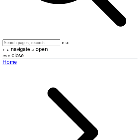
esc
navigate
open
↑
↓
↵
close
esc
Home