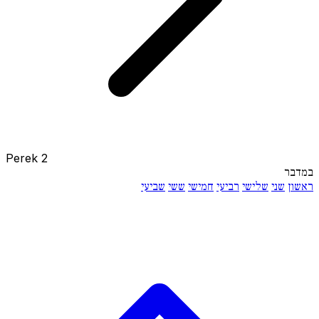
Perek 2
במדבר
ראשון
שני
שלישי
רביעי
חמישי
ששי
שביעי