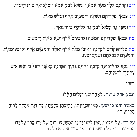
י״ב
וְהַֽחוֹנִ֥ם עָלָ֖יו מַטֵּ֣ה שִׁמְע֑וֹן וְנָשִׂיא֙ לִבְנֵ֣י שִׁמְע֔וֹן שְׁלֻֽמִיאֵ֖ל בֶּן־צוּרִֽישַׁדָּֽי:
י״ג
וּצְבָא֖וֹ וּפְקֻֽדֵיהֶ֑ם תִּשְׁעָ֧ה וַֽחֲמִשִּׁ֛ים אֶ֖לֶף וּשְׁל֥שׁ מֵאֽוֹת:
י״ד
וּמַטֵּ֖ה גָּ֑ד וְנָשִׂיא֙ לִבְנֵ֣י גָ֔ד אֶלְיָסָ֖ף בֶּן־רְעוּאֵֽל:
ט״ו
וּצְבָא֖וֹ וּפְקֻֽדֵיהֶ֑ם חֲמִשָּׁ֤ה וְאַרְבָּעִים֙ אֶ֔לֶף וְשֵׁ֥שׁ מֵא֖וֹת וַֽחֲמִשִּֽׁים:
ט״ז
כָּל־הַפְּקֻדִ֞ים לְמַֽחֲנֵ֣ה רְאוּבֵ֗ן מְאַ֨ת אֶ֜לֶף וְאֶחָ֨ד וַֽחֲמִשִּׁ֥ים אֶ֛לֶף וְאַרְבַּע־מֵא֥וֹת
וַֽחֲמִשִּׁ֖ים לְצִבְאֹתָ֑ם וּשְׁנִיִּ֖ם יִסָּֽעוּ:
י״ז
וְנָסַ֧ע אֹֽהֶל־מוֹעֵ֛ד מַֽחֲנֵ֥ה הַֽלְוִיִּ֖ם בְּת֣וֹךְ הַמַּֽחֲנֹ֑ת כַּֽאֲשֶׁ֤ר יַֽחֲנוּ֙ כֵּ֣ן יִסָּ֔עוּ אִ֥ישׁ
עַל־יָד֖וֹ לְדִגְלֵיהֶֽם:
רש״י
ונסע אהל מועד.
לְאַחַר שְׁנֵי דְגָלִים הַלָּלוּ:
כאשר יחנו כן יסעו.
כְּמוֹ שֶׁפֵּרַשְׁתִּי, הֲלִיכָתָן כַּחֲנִיָּתָן, כָּל דֶּגֶל מְהַלֵּךְ לָרוּחַ
הַקָּבוּעַ לוֹ:
על ידו.
עַל מְקוֹמוֹ, וְאֵין לְשׁוֹן יָד זָז מִמַּשְׁמָעוֹ, רוּחַ שֶׁל צִדּוֹ קָרוּי עַל יָדוֹ –
הַסְּמוּכָה לוֹ לְכָל הוֹשָׁטַת יָדוֹ, אינשו"ן איש"א בְּלַעַז: