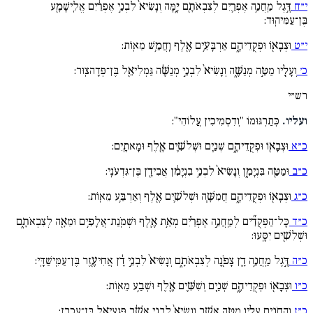
י״ח
דֶּ֣גֶל מַֽחֲנֵ֥ה אֶפְרַ֛יִם לְצִבְאֹתָ֖ם יָ֑מָּה וְנָשִׂיא֙ לִבְנֵ֣י אֶפְרַ֔יִם אֱלִֽישָׁמָ֖ע
בֶּן־עַמִּיהֽוּד:
י״ט
וּצְבָא֖וֹ וּפְקֻֽדֵיהֶ֑ם אַרְבָּעִ֥ים אֶ֖לֶף וַֽחֲמֵ֥שׁ מֵאֽוֹת:
כ׳
וְעָלָ֖יו מַטֵּ֣ה מְנַשֶּׁ֑ה וְנָשִׂיא֙ לִבְנֵ֣י מְנַשֶּׁ֔ה גַּמְלִיאֵ֖ל בֶּן־פְּדָהצֽוּר:
רש״י
ועליו.
כְּתַרְגּוּמוֹ "וְדִסְמִיכִין עֲלוֹהִי":
כ״א
וּצְבָא֖וֹ וּפְקֻֽדֵיהֶ֑ם שְׁנַ֧יִם וּשְׁלשִׁ֛ים אֶ֖לֶף וּמָאתָֽיִם:
כ״ב
וּמַטֵּ֖ה בִּנְיָמִ֑ן וְנָשִׂיא֙ לִבְנֵ֣י בִנְיָמִ֔ן אֲבִידָ֖ן בֶּן־גִּדְעֹנִֽי:
כ״ג
וּצְבָא֖וֹ וּפְקֻֽדֵיהֶ֑ם חֲמִשָּׁ֧ה וּשְׁלשִׁ֛ים אֶ֖לֶף וְאַרְבַּ֥ע מֵאֽוֹת:
כ״ד
כָּל־הַפְּקֻדִ֞ים לְמַֽחֲנֵ֣ה אֶפְרַ֗יִם מְאַ֥ת אֶ֛לֶף וּשְׁמֹֽנַת־אֲלָפִ֥ים וּמֵאָ֖ה לְצִבְאֹתָ֑ם
וּשְׁלִשִׁ֖ים יִסָּֽעוּ:
כ״ה
דֶּ֣גֶל מַֽחֲנֵ֥ה דָ֛ן צָפֹ֖נָה לְצִבְאֹתָ֑ם וְנָשִׂיא֙ לִבְנֵ֣י דָ֔ן אֲחִיעֶ֖זֶר בֶּן־עַמִּֽישַׁדָּֽי:
כ״ו
וּצְבָא֖וֹ וּפְקֻֽדֵיהֶ֑ם שְׁנַ֧יִם וְשִׁשִּׁ֛ים אֶ֖לֶף וּשְׁבַ֥ע מֵאֽוֹת:
כ״ז
וְהַֽחֹנִ֥ים עָלָ֖יו מַטֵּ֣ה אָשֵׁ֑ר וְנָשִׂיא֙ לִבְנֵ֣י אָשֵׁ֔ר פַּגְעִיאֵ֖ל בֶּן־עָכְרָֽן: