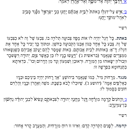
א׳
וַיְדַבֵּ֣ר יְהוָֹ֔ה אֶל־משֶׁ֥ה וְאֶל־אַֽהֲרֹ֖ן לֵאמֹֽר:
ב׳
אִ֣ישׁ עַל־דִּגְל֤וֹ בְאֹתֹת֙ לְבֵ֣ית אֲבֹתָ֔ם יַֽחֲנ֖וּ בְּנֵ֣י יִשְׂרָאֵ֑ל מִנֶּ֕גֶד סָבִ֥יב
לְאֹֽהֶל־מוֹעֵ֖ד יַֽחֲנֽוּ:
רש״י
באתת.
כָּל דֶּגֶל יִהְיֶה לוֹ אוֹת מַפָּה צְבוּעָה תְלוּיָה בוֹ, צִבְעוֹ שֶׁל זֶה לֹא כְצִבְעוֹ
שֶׁל זֶה, צֶבַע כָּל אֶחָד כְּגוֹן אַבְנוֹ הַקְּבוּעָה בַחֹשֶׁן, וּמִתּוֹךְ כָּךְ יַכִּיר כָּל אֶחָד אֶת
דִּגְלוֹ; דָּ"אַ: בְּאוֹתוֹת לְבֵית אֲבוֹתָם, בְּאוֹת שֶׁמָּסַר לָהֶם יַעֲקֹב אֲבִיהֶם כְּשֶׁנְּשָׂאוּהוּ
מִמִּצְרַיִם שֶׁנֶּאֱמַר (בראשית נ') "וַיַּעֲשׂוּ בָנָיו לוֹ כֵּן כַּאֲשֶׁר צִוָּם, יְהוּדָה וְיִשָּׂשכָר
וּזְבוּלוּן יִשָּׂאוּהוּ מִן הַמִּזְרָח, וּרְאוּבֵן וְשִׁמְעוֹן וְגָד מִן הַדָּרוֹם וְכוּ'", כִּדְאִיתָא
בְתַנְחוּמָא בְּפַרָשָׁה זוֹ:
מנגד.
מֵרָחוֹק מִיל, כְּמוֹ שֶׁנֶּאֱמַר בִּיהוֹשֻׁעַ "אַךְ רָחוֹק יִהְיֶה בֵּינֵיכֶם וּבֵנָיו
כְּאַלְפַּיִם אַמָּה" (יהושע ג'), שֶׁיּוּכְלוּ לָבֹא בְּשַׁבָּת; מֹשֶׁה וְאַהֲרֹן וּבָנָיו וְהַלְוִיִּם
חוֹנִים בְּסָמוּךְ לוֹ:
ג׳
וְהַֽחֹנִים֙ קֵ֣דְמָה מִזְרָ֔חָה דֶּ֛גֶל מַֽחֲנֵ֥ה יְהוּדָ֖ה לְצִבְאֹתָ֑ם וְנָשִׂיא֙ לִבְנֵ֣י יְהוּדָ֔ה נַחְשׁ֖וֹן
בֶּן־עַמִּֽינָדָֽב:
רש״י
קדמה.
לְפָנִים הַקְּרוּיָה קֶדֶם: וְאֵיזוֹ זוֹ רוּחַ מִזְרָחִית, וְהַמַּעֲרָב קָרוּי אָחוֹר: