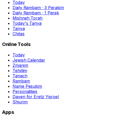
Today
Daily Rambam · 3 Perakim
Daily Rambam · 1 Perek
Mishneh Torah
Today's Tanya
Tanya
Chitas
Online Tools
Today
Jewish Calendar
Zmanim
Tehillim
Tanach
Rambam
Name Pesukim
Personalities
Daven for Eretz Yisroel
Shiurim
Apps