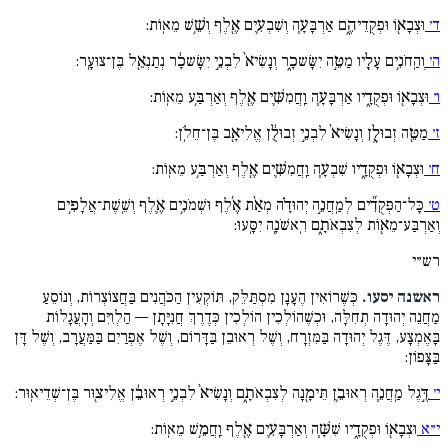
ד׳
וּצְבָא֖וֹ וּפְקֻֽדֵיהֶ֑ם אַרְבָּעָ֧ה וְשִׁבְעִ֛ים אֶ֖לֶף וְשֵׁ֥שׁ מֵאֽוֹת:
ה׳
וְהַֽחֹנִ֥ים עָלָ֖יו מַטֵּ֣ה יִשָּׂשכָ֑ר וְנָשִׂיא֙ לִבְנֵ֣י יִשָּׂשכָ֔ר נְתַנְאֵ֖ל בֶּן־צוּעָֽר:
ו׳
וּצְבָא֖וֹ וּפְקֻדָ֑יו אַרְבָּעָ֧ה וַֽחֲמִשִּׁ֛ים אֶ֖לֶף וְאַרְבַּ֥ע מֵאֽוֹת:
ז׳
מַטֵּ֖ה זְבוּלֻ֑ן וְנָשִׂיא֙ לִבְנֵ֣י זְבוּלֻ֔ן אֱלִיאָ֖ב בֶּן־חֵלֹֽן:
ח׳
וּצְבָא֖וֹ וּפְקֻדָ֑יו שִׁבְעָ֧ה וַֽחֲמִשִּׁ֛ים אֶ֖לֶף וְאַרְבַּ֥ע מֵאֽוֹת:
ט׳
כָּל־הַפְּקֻדִ֞ים לְמַֽחֲנֵ֣ה יְהוּדָ֗ה מְאַ֨ת אֶ֜לֶף וּשְׁמֹנִ֥ים אֶ֛לֶף וְשֵֽׁשֶׁת־אֲלָפִ֥ים
וְאַרְבַּע־מֵא֖וֹת לְצִבְאֹתָ֑ם רִֽאשֹׁנָ֖ה יִסָּֽעוּ:
רש״י
ראשנה יסעו.
כְּשֶׁרוֹאִין הֶעָנָן מִסְתַּלֵּק, תּוֹקְעִין הַכֹּהֲנִים בַּחֲצוֹצְרוֹת, וְנוֹסֵעַ
מַחֲנֵה יְהוּדָה תְחִלָּה, וּכְשֶׁהוֹלְכִין הוֹלְכִין כְּדֶרֶךְ חֲנִיָּתָן — הַלְוִיִּם וְהָעֲגָלוֹת
בָּאֶמְצָע, דֶּגֶל יְהוּדָה בַּמִּזְרָח, וְשֶׁל רְאוּבֵן בַּדָּרוֹם, וְשֶׁל אֶפְרַיִם בַּמַּעֲרָב, וְשֶׁל דָּן
בַּצָּפוֹן:
י׳
דֶּ֣גֶל מַֽחֲנֵ֧ה רְאוּבֵ֛ן תֵּימָ֖נָה לְצִבְאֹתָ֑ם וְנָשִׂיא֙ לִבְנֵ֣י רְאוּבֵ֔ן אֱלִיצ֖וּר בֶּן־שְׁדֵיאֽוּר:
י״א
וּצְבָא֖וֹ וּפְקֻדָ֑יו שִׁשָּׁ֧ה וְאַרְבָּעִ֛ים אֶ֖לֶף וַֽחֲמֵ֥שׁ מֵאֽוֹת: