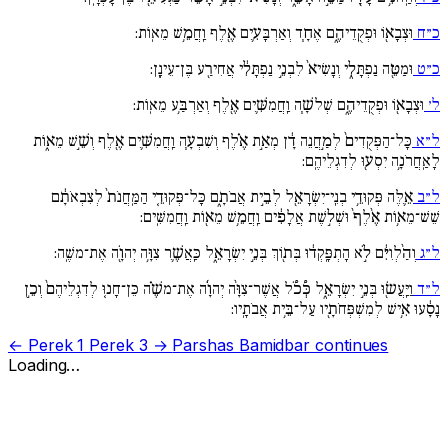
כ״ח
וּצְבָא֖וֹ וּפְקֻֽדֵיהֶ֑ם אֶחָ֧ד וְאַרְבָּעִ֛ים אֶ֖לֶף וַֽחֲמֵ֥שׁ מֵאֽוֹת:
כ״ט
וּמַטֵּ֖ה נַפְתָּלִ֑י וְנָשִׂיא֙ לִבְנֵ֣י נַפְתָּלִ֔י אֲחִירַ֖ע בֶּן־עֵינָֽן:
ל׳
וּצְבָא֖וֹ וּפְקֻֽדֵיהֶ֑ם שְׁלשָׁ֧ה וַֽחֲמִשִּׁ֛ים אֶ֖לֶף וְאַרְבַּ֥ע מֵאֽוֹת:
ל״א
כָּל־הַפְּקֻדִים֙ לְמַ֣חֲנֵה דָ֔ן מְאַ֣ת אֶ֗לֶף וְשִׁבְעָ֧ה וַֽחֲמִשִּׁ֛ים אֶ֖לֶף וְשֵׁ֣שׁ מֵא֑וֹת
לָאַֽחֲרֹנָ֥ה יִסְע֖וּ לְדִגְלֵיהֶֽם:
ל״ב
אֵ֛לֶּה פְּקוּדֵ֥י בְנֵֽי־יִשְׂרָאֵ֖ל לְבֵ֣ית אֲבֹתָ֑ם כָּל־פְּקוּדֵ֤י הַמַּֽחֲנֹת֙ לְצִבְאֹתָ֔ם
שֵׁשׁ־מֵא֥וֹת אֶ֨לֶף֙ וּשְׁל֣שֶׁת אֲלָפִ֔ים וַֽחֲמֵ֥שׁ מֵא֖וֹת וַֽחֲמִשִּֽׁים:
ל״ג
וְהַ֨לְוִיִּ֔ם לֹ֣א הָתְפָּֽקְד֔וּ בְּת֖וֹךְ בְּנֵ֣י יִשְׂרָאֵ֑ל כַּֽאֲשֶׁ֛ר צִוָּ֥ה יְהוָֹ֖ה אֶת־משֶֽׁה:
ל״ד
וַיַּֽעֲשׂ֖וּ בְּנֵ֣י יִשְׂרָאֵ֑ל כְּ֠כֹ֠ל אֲשֶׁר־צִוָּ֨ה יְהוָֹ֜ה אֶת־משֶׁ֗ה כֵּן־חָנ֤וּ לְדִגְלֵיהֶם֙ וְכֵ֣ן
נָסָ֔עוּ אִ֥ישׁ לְמִשְׁפְּחֹתָ֖יו עַל־בֵּ֥ית אֲבֹתָֽיו:
← Perek 1
Perek 3 →
Parshas Bamidbar continues
Loading…