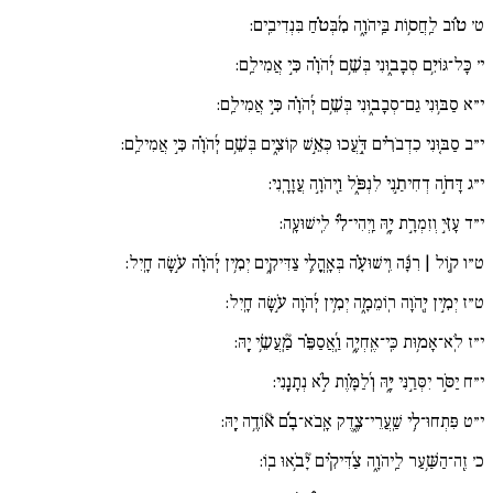
ט׳
ט֗וֹב לַֽחֲס֥וֹת בַּֽיהֹוָ֑ה מִ֜בְּטֹ֗חַ בִּנְדִיבִֽים:
י׳
כָּל־גּוֹיִ֥ם סְבָב֑וּנִי בְּשֵׁ֥ם יְ֜הֹוָ֗ה כִּ֣י אֲמִילַֽם:
י״א
סַבּ֥וּנִי גַם־סְבָב֑וּנִי בְּשֵׁ֥ם יְ֜הֹוָ֗ה כִּ֣י אֲמִילַֽם:
י״ב
סַבּ֚וּנִי כִדְבֹרִ֗ים דֹּ֖֣עֲכוּ כְּאֵ֣שׁ קוֹצִ֑ים בְּשֵׁ֥ם יְ֜הֹוָ֗ה כִּ֣י אֲמִילַֽם:
י״ג
דָּחֹ֣ה דְחִיתַ֣נִי לִנְפֹּ֑ל וַ֖יהֹוָ֣ה עֲזָרָֽנִי:
י״ד
עָזִּ֣י וְזִמְרָ֣ת יָ֑הּ וַֽיְהִי־לִ֜֗י לִֽישׁוּעָֽה:
ט״ו
ק֚וֹל | רִנָּ֬ה וִֽישׁוּעָ֗ה בְּאָֽהֳלֵ֥י צַדִּיקִ֑ים יְמִ֥ין יְ֜הֹוָ֗ה עֹ֣שָׂה חָֽיִל:
ט״ז
יְמִ֣ין יְ֖הֹוָה רֽוֹמֵמָ֑ה יְמִ֥ין יְ֜הֹוָה עֹ֣שָׂה חָֽיִל:
י״ז
לֹֽא־אָמ֥וּת כִּֽי־אֶֽחְיֶ֑ה וַֽ֜אֲסַפֵּ֗ר מַֽ֘עֲשֵׂ֥י יָֽהּ:
י״ח
יַסֹּ֣ר יִסְּרַ֣נִּי יָּ֑הּ וְ֜לַמָּ֗וֶת לֹ֣א נְתָנָֽנִי:
י״ט
פִּתְחוּ־לִ֥י שַֽׁעֲרֵי־צֶ֑דֶק אָֽבֹא־בָ֜֗ם א֘וֹדֶ֥ה יָֽהּ:
כ׳
זֶֽה־הַשַּׁ֥עַר לַֽיהֹוָ֑ה צַ֜דִּיקִ֗ים יָ֘בֹ֥אוּ בֽוֹ: