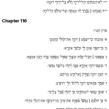
י״ז
לֹֽא־הַמֵּתִ֥ים יְהַֽלְלוּ־יָ֑הּ וְ֜לֹ֗א כָּל־יֹֽרְדֵ֥י דוּמָֽה:
י״ח
וַֽאֲנַ֚חְנוּ | נְבָ֘רֵ֚ךְ יָ֗הּ מֵֽעַתָּ֥ה וְעַד־עוֹלָ֗ם הַֽלְלוּיָֽהּ:
Chapter 116
פרק קט״ז
א׳
אָהַבְתִּי כִּֽי־יִשְׁמַ֥ע | יְהֹוָ֑ה אֶת־ק֜וֹלִ֗י תַּֽחֲנוּנָֽי:
ב׳
כִּֽי־הִטָּ֣ה אָזְנ֣וֹ לִ֑י וּבְיָ֘מַ֥י אֶקְרָֽא:
ג׳
אֲפָפ֚וּנִי | חֶבְלֵי־מָ֗וֶת וּמְצָרֵ֣י שְׁא֣וֹל מְצָא֑וּנִי צָרָ֖ה וְיָג֣וֹן אֶמְצָֽא:
ד׳
וּבְשֵֽׁם־יְהֹוָ֥ה אֶקְרָ֑א אָֽנָּ֥ה יְ֜הֹוָ֗ה מַלְּטָ֥ה נַפְשִֽׁי:
ה׳
חַנּ֣וּן יְהֹוָ֣ה וְצַדִּ֑יק וֵ֖אלֹהֵ֣ינוּ מְרַחֵֽם:
ו׳
שֹׁמֵ֣ר פְּתָאיִ֣ם יְהֹוָ֑ה דַּ֜לֹּתִ֗י וְלִ֣י יְהוֹשִֽׁיעַ:
ז׳
שׁוּבִ֣י נַ֖פְשִׁי לִמְנוּחָ֑יְכִי כִּ֥י יְ֜הֹוָ֗ה גָּ֘מַ֥ל עָלָֽיְכִי:
ח׳
כִּ֚י חִלַּ֨צְתָּ | נַפְשִׁ֗י מִ֫מָּ֥וֶת אֶת־עֵינִ֥י מִן־דִּמְעָ֑ה אֶת־רַגְלִ֥י מִדֶּֽחִי: