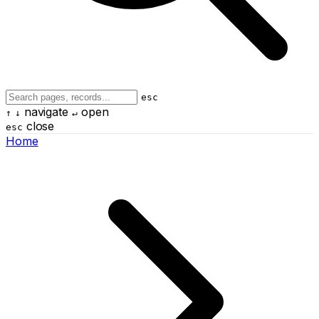
esc
navigate
open
↑
↓
↵
close
esc
Home