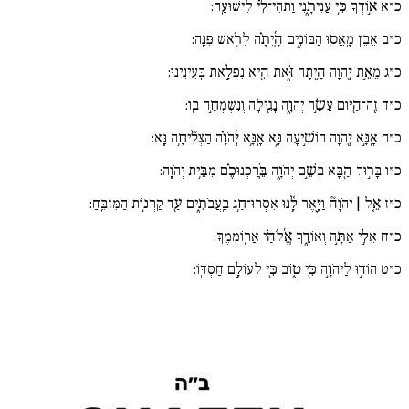
כ״א
א֣וֹדְךָ כִּ֥י עֲנִיתָ֑נִי וַתְּהִי־לִ֜֗י לִֽישׁוּעָֽה:
כ״ב
אֶבֶן מָֽאֲס֣וּ הַבּוֹנִ֑ים הָֽ֜יְתָ֗ה לְרֹ֣אשׁ פִּנָּֽה:
כ״ג
מֵאֵ֣ת יְ֖הֹוָה הָ֥יְתָה זֹּ֑את הִ֖יא נִפְלָ֣את בְּעֵינֵֽינוּ:
כ״ד
זֶֽה־הַ֖יּוֹם עָשָׂ֣ה יְהֹוָ֑ה נָגִ֖ילָה וְנִשְׂמְחָ֣ה בֽוֹ:
כ״ה
אָֽנָּ֣א יְ֖הֹוָה הוֹשִׁ֣יעָה נָּ֑א אָֽנָּ֥א יְ֜הֹוָ֗ה הַצְלִ֘יחָ֥ה נָּֽא:
כ״ו
בָּר֣וּךְ הַ֖בָּא בְּשֵׁ֣ם יְהֹוָ֑ה בֵּֽ֜רַכְנוּכֶ֗ם מִבֵּ֥ית יְהֹוָֽה:
כ״ז
אֵ֚ל | יְהֹוָה֘ וַיָּ֪אֶר לָ֥֫נוּ אִסְרוּ־חַ֥ג בַּֽעֲבֹתִ֑ים עַ֖ד קַרְנ֣וֹת הַמִּזְבֵּֽחַ:
כ״ח
אֵלִ֣י אַתָּ֣ה וְאוֹדֶ֑ךָּ אֱ֜לֹהַ֗י אֲרֽוֹמְמֶֽךָּ:
כ״ט
הוֹד֣וּ לַיהֹוָ֣ה כִּ֖י ט֑וֹב כִּ֖י לְעוֹלָ֣ם חַסְדּֽוֹ: