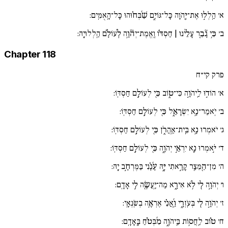
א׳
הַֽלְל֣וּ אֶת־יְ֖הֹוָה כָּל־גּוֹיִ֑ם שַׁ֜בְּח֗וּהוּ כָּל־הָֽאֻמִּֽים:
ב׳
כִּ֥י גָ֘בַ֚ר עָלֵ֨ינוּ | חַסְדּ֗וֹ וֶֽאֱמֶת־יְהֹ֘וָ֥ה לְ֜עוֹלָ֗ם הַֽלְלוּיָֽהּ:
Chapter 118
פרק קי״ח
א׳
הוֹד֣וּ לַֽיהֹוָ֣ה כִּי־ט֑וֹב כִּ֖י לְעוֹלָ֣ם חַסְדּֽוֹ:
ב׳
יֹֽאמַר־נָ֥א יִשְׂרָאֵ֑ל כִּ֖י לְעוֹלָ֣ם חַסְדּֽוֹ:
ג׳
יֹאמְרוּ נָ֥א בֵּֽית־אַֽהֲרֹ֑ן כִּ֖י לְעוֹלָ֣ם חַסְדּֽוֹ:
ד׳
יֹ֣אמְרוּ נָ֖א יִרְאֵ֣י יְהֹוָ֑ה כִּ֖י לְעוֹלָ֣ם חַסְדּֽוֹ:
ה׳
מִן־הַ֖מֵּצַֽר קָרָ֣אתִי יָּ֑הּ עָ֜נָ֗נִי בַּמֶּרְחָ֣ב יָֽהּ:
ו׳
יְהֹוָ֣ה לִ֖י לֹ֥א אִירָ֑א מַה־יַּֽעֲשֶׂ֖ה לִ֣י אָדָֽם:
ז׳
יְהֹוָ֣ה לִ֖י בְּעֹֽזְרָ֑י וַֽ֜אֲנִ֗י אֶרְאֶ֥ה בְשֹֽׂנְאָֽי:
ח׳
ט֗וֹב לַֽחֲס֥וֹת בַּֽיהֹוָ֑ה מִ֜בְּטֹ֗חַ בָּֽאָדָֽם: