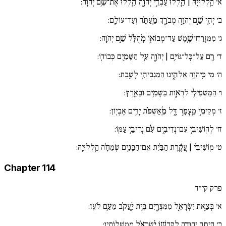
א׳
הַֽלְלוּיָ֨הּ | הַֽ֖לְלוּ עַבְדֵ֣י יְהֹוָ֑ה הַֽ֜לְלוּ אֶת־שֵׁ֥ם יְהֹוָֽה:
ב׳
יְהִ֚י שֵׁ֣ם יְהֹוָ֣ה מְבֹרָ֑ךְ מֵֽ֜עַתָּ֗ה וְעַד־עוֹלָֽם:
ג׳
מִמִּזְרַח־שֶׁ֥מֶשׁ עַד־מְבוֹא֑וֹ מְ֜הֻלָּ֗ל שֵׁ֣ם יְהֹוָֽה:
ד׳
רָ֖ם עַל־כָּל־גּוֹיִ֥ם | יְהֹוָ֑ה עַ֖ל הַשָּׁמַ֣יִם כְּבוֹדֽוֹ:
ה׳
מִי כַּֽיהֹוָ֣ה אֱלֹהֵ֑ינוּ הַמַּגְבִּיהִ֥י לָשָֽׁבֶת:
ו׳
הַמַּשְׁפִּילִ֥י לִרְא֑וֹת בַּשָּׁמַ֥יִם וּבָאָֽרֶץ:
ז׳
מְקִימִ֣י מֵֽעָפָ֣ר דָּ֑ל מֵֽ֜אַשְׁפֹּ֗ת יָרִ֥ים אֶבְיֽוֹן:
ח׳
לְהֽוֹשִׁיבִ֥י עִם־נְדִיבִ֑ים עִ֜֗ם נְדִיבֵ֥י עַמּֽוֹ:
ט׳
מֽוֹשִׁיבִ֨י | עֲקֶ֬רֶת הַבַּ֗יִת אֵֽם־הַבָּנִ֥ים שְׂמֵחָ֗ה הַֽלְלוּיָֽהּ:
Chapter 114
פרק קי״ד
א׳
בְּצֵ֣את יִשְׂרָאֵ֣ל מִמִּצְרָ֑יִם בֵּ֥ית יַֽ֜עֲקֹ֗ב מֵעַ֥ם לֹעֵֽז:
ב׳
הָֽיְתָ֣ה יְהוּדָ֣ה לְקָדְשׁ֑וֹ יִ֜שְׂרָאֵ֗ל מַמְשְׁלוֹתָֽיו: