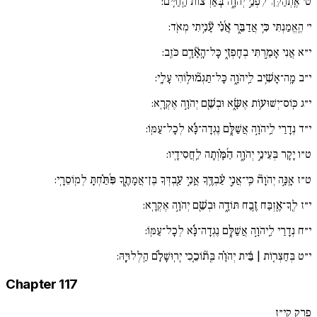
ט׳
אֶֽתְהַלֵּךְ לִפְנֵ֣י יְהֹוָ֑ה בְּ֜אַרְצ֗וֹת הַֽחַיִּֽים:
י׳
הֶֽאֱמַנְתִּי כִּ֥י אֲדַבֵּ֑ר אֲ֜נִ֗י עָ֘נִ֥יתִי מְאֹֽד:
י״א
אֲנִי אָמַ֣רְתִּי בְחָפְזִ֑י כָּל־הָֽאָ֘דָ֥ם כֹּזֵֽב:
י״ב
מָֽה־אָשִׁ֥יב לַֽיהֹוָ֑ה כָּל־תַּגְמ֘וּל֥וֹהִי עָלָֽי:
י״ג
כּֽוֹס־יְשׁוּע֥וֹת אֶשָּׂ֑א וּבְשֵׁ֖ם יְהֹוָ֣ה אֶקְרָֽא:
י״ד
נְדָרַי לַֽיהֹוָ֣ה אֲשַׁלֵּ֑ם נֶגְדָה־נָּ֜֗א לְכָל־עַמּֽוֹ:
ט״ו
יָקָר בְּעֵינֵ֣י יְהֹוָ֑ה הַ֜מָּ֗וְתָה לַֽחֲסִידָֽיו:
ט״ז
אָֽנָּ֣ה יְהֹוָה֘ כִּֽי־אֲנִ֪י עַ֫בְדֶּ֥ךָ אֲֽנִ֣י עַ֖בְדְּךָ בֶּן־אֲמָתֶ֑ךָ פִּ֜תַּ֗חְתָּ לְמֽוֹסֵרָֽי:
י״ז
לְֽךָ־אֶ֖זְבַּח זֶ֥בַח תּוֹדָ֑ה וּבְשֵׁ֖ם יְהֹוָ֣ה אֶקְרָֽא:
י״ח
נְדָרַי לַֽיהֹוָ֣ה אֲשַׁלֵּ֑ם נֶגְדָה־נָּ֜֗א לְכָל־עַמּֽוֹ:
י״ט
בְּחַצְר֚וֹת | בֵּ֬ית יְהֹוָ֗ה בְּֽת֘וֹכֵ֚כִי יְֽרֽוּשָׁלִָ֗ם הַֽלְלוּיָֽהּ:
Chapter 117
פרק קי״ז