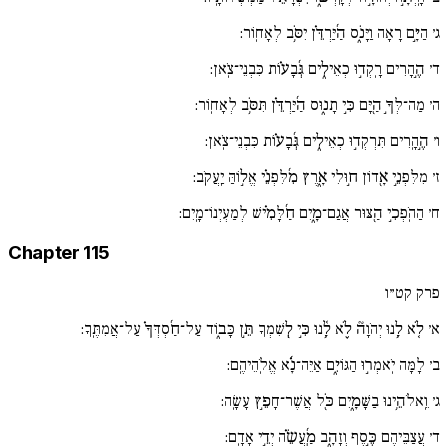
ג׳
הַיָּ֣ם רָאָה וַיָּנֹ֑ס הַ֜יַּרְדֵּ֗ן יִסֹּ֥ב לְאָחֽוֹר:
ד׳
הֶ֣הָרִים רָֽקְד֣וּ כְאֵילִ֑ים גְּ֜בָע֗וֹת כִּבְנֵי־צֹֽאן:
ה׳
מַה־לְּךָ֣ הַ֖יָּם כִּ֣י תָנ֑וּס הַ֜יַּרְדֵּ֗ן תִּסֹּ֥ב לְאָחֽוֹר:
ו׳
הֶ֣הָֽרִים תִּרְקְד֣וּ כְאֵילִ֑ים גְּ֜בָע֗וֹת כִּבְנֵי־צֹֽאן:
ז׳
מִלִּפְנֵ֣י אָ֖דוֹן ח֣וּלִי אָ֑רֶץ מִ֜לִּפְנֵ֗י אֱל֣וֹהַּ יַֽעֲקֹֽב:
ח׳
הַהֹֽפְכִ֣י הַ֖צּוּר אֲגַם־מָ֑יִם חַ֜לָּמִ֗ישׁ לְמַעְיְנוֹ־מָֽיִם:
Chapter 115
פרק קט״ו
א׳
לֹ֚א לָ֥נוּ יְהֹוָה֘ לֹ֪א לָ֥֫נוּ כִּ֣י לְ֖שִׁמְךָ תֵּ֣ן כָּב֑וֹד עַל־חַ֜סְדְּךָ֗ עַל־אֲמִתֶּֽךָ:
ב׳
לָמָּה יֹֽאמְר֣וּ הַגּוֹיִ֑ם אַיֵּה־נָ֜֗א אֱלֹֽהֵיהֶֽם:
ג׳
וֵֽאלֹהֵ֥ינוּ בַשָּׁמָ֑יִם כֹּ֖ל אֲשֶׁר־חָפֵ֣ץ עָשָֽׂה:
ד׳
עֲצַבֵּיהֶם כֶּ֣סֶף וְזָהָ֑ב מַֽ֜עֲשֵׂ֗ה יְדֵ֣י אָדָֽם: