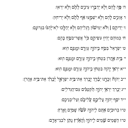
ה׳
פֶּ֣ה לָ֖הֶם וְלֹ֣א יְדַבֵּ֑רוּ עֵינַ֥יִם לָ֜הֶ֗ם וְלֹ֣א יִרְאֽוּ:
ו׳
אָזְנַ֣יִם לָ֖הֶם וְלֹ֣א יִשְׁמָ֑עוּ אַ֥ף לָ֜הֶ֗ם וְלֹ֣א יְרִיחֽוּן:
ז׳
יְדֵיהֶ֚ם | וְלֹ֬א יְמִישׁ֗וּן רַ֖גְלֵיהֶם וְלֹ֣א יְהַלֵּ֑כוּ לֹֽא־יֶ֜הְגּ֗וּ בִּגְרוֹנָֽם:
ח׳
כְּמוֹהֶם יִֽהְי֣וּ עֹשֵׂיהֶ֑ם כֹּ֖ל אֲשֶׁר־בֹּטֵ֣חַ בָּהֶֽם:
ט׳
יִשְׂרָאֵל בְּטַ֣ח בַּֽיהֹוָ֑ה עֶזְרָ֖ם וּמָֽגִנָּ֣ם הֽוּא:
י׳
בֵּ֣ית אַֽ֖הֲרֹן בִּטְח֣וּ בַֽיהֹוָ֑ה עֶזְרָ֖ם וּמָֽגִנָּ֣ם הֽוּא:
י״א
יִרְאֵ֣י יְ֖הֹוָה בִּטְח֣וּ בַֽיהֹוָ֑ה עֶזְרָ֖ם וּמָֽגִנָּ֣ם הֽוּא:
י״ב
יְהֹוָה֘ זְכָרָ֪נוּ יְבָ֫רֵ֥ךְ יְ֖בָרֵךְ אֶת־בֵּ֣ית יִשְׂרָאֵ֑ל יְ֜בָרֵ֗ךְ אֶת־בֵּ֥ית אַֽהֲרֹֽן:
י״ג
יְבָרֵךְ יִרְאֵ֣י יְהֹוָ֑ה הַ֜קְּטַנִּ֗ים עִם־הַגְּדֹלִֽים:
י״ד
יֹסֵ֣ף יְהֹוָ֣ה עֲלֵיכֶ֑ם עֲ֜לֵיכֶ֗ם וְעַל־בְּנֵיכֶֽם:
ט״ו
בְּרוּכִ֣ים אַ֖תֶּם לַֽיהֹוָ֑ה עֹ֜שֵׂ֗ה שָׁמַ֥יִם וָאָֽרֶץ:
ט״ז
הַשָּׁמַיִם שָׁ֖מַיִם לַֽיהֹוָ֑ה וְ֜הָאָ֗רֶץ נָתַ֥ן לִבְנֵי־אָדָֽם: