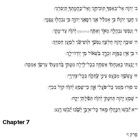
ב׳
יְהֹוָה אַל־בְּאַפְּךָ֣ תֽוֹכִיחֵ֑נִי וְֽאַל־בַּֽחֲמָֽתְךָ֥ תְיַסְּרֵֽנִי:
ג׳
חָנֵּ֥נִי יְהֹוָה֘ כִּ֪י אֻמְלַ֫ל אָ֥נִי רְפָאֵ֥נִי יְהֹוָ֑ה כִּ֖י נִבְהֲל֣וּ עֲצָמָֽי:
ד׳
וְנַפְשִׁי נִבְהֲלָ֣ה מְאֹ֑ד וְאַתָּ֥ה
יְ֜הֹוָ֗ה עַד־מָתָֽי:
(כתיב וְאַתָּ֥)
ה׳
שׁוּבָ֣ה יְ֖הֹוָה חַלְּצָ֣ה נַפְשִׁ֑י הֽ֜וֹשִׁיעֵ֗נִי לְמַ֣עַן חַסְדֶּֽךָ:
ו׳
כִּ֚י אֵ֣ין בַּמָּ֣וֶת זִכְרֶ֑ךָ בִּ֜שְׁא֗וֹל מִ֣י יֽוֹדֶה־לָּֽךְ:
ז׳
יָגַ֚עְתִּי בְֽאַנְחָתִ֗י אַשְׂחֶ֣ה בְכָל־לַ֖יְלָה מִטָּתִ֑י בְּ֜דִמְעָתִ֗י עַרְשִׂ֥י אַמְסֶֽה:
ח׳
עָֽשְׁשָׁ֣ה מִכַּ֣עַס עֵינִ֑י עָֽ֜תְקָ֗ה בְּכָל־צֽוֹרְרָֽי:
ט׳
ס֣וּרוּ מִ֖מֶּנִּי כָּל־פֹּ֣עֲלֵי אָ֑וֶן כִּֽי־שָׁמַ֥ע יְ֜הֹוָ֗ה ק֣וֹל בִּכְיִֽי:
י׳
שָׁמַ֣ע יְ֖הֹוָה תְּחִנָּתִ֑י יְ֜הֹוָ֗ה תְּפִ֘לָּתִ֥י יִקָּֽח:
י״א
יֵ֘בֹ֚שׁוּ וְיִבָּֽהֲל֣וּ מְ֖אֹד כָּל־אֹֽיְבָ֑י יָ֜שֻׁ֗בוּ יֵ֘בֹ֥שׁוּ רָֽגַע:
Chapter 7
פרק ז׳