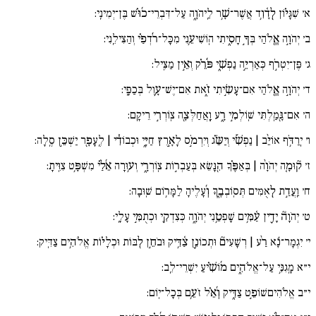
א׳
שִׁגָּי֗וֹן לְ֖דָ֫וִ֥ד אֲשֶׁר־שָׁ֥ר לַֽיהֹוָ֑ה עַל־דִּבְרֵי־כ֜וּ֗שׁ בֶּן־יְמִינִֽי:
ב׳
יְהֹוָ֣ה אֱ֖לֹהַי בְּךָ֣ חָסִ֑יתִי הֽוֹשִׁיעֵ֥נִי מִכָּל־רֹ֜דְפַ֗י וְהַצִּילֵֽנִי:
ג׳
פֶּן־יִטְרֹ֣ף כְּאַרְיֵ֣ה נַפְשִׁ֑י פֹּ֜רֵ֗ק וְאֵ֣ין מַצִּֽיל:
ד׳
יְהֹוָ֣ה אֱ֖לֹהַי אִם־עָשִׂ֣יתִי זֹ֑את אִם־יֶשׁ־עָ֥וֶל בְּכַפָּֽי:
ה׳
אִם־גָּ֖מַֽלְתִּי שֽׁוֹלְמִ֣י רָ֑ע וָֽאֲחַלְּצָ֖ה צֽוֹרְרִ֣י רֵיקָֽם:
ו׳
יִֽרַדֹּ֥ף אוֹיֵ֨ב | נַפְשִׁ֡י וְיַשֵּׂ֗ג וְיִרְמֹ֣ס לָאָ֣רֶץ חַיָּ֑י וּכְבוֹדִ֓י | לֶֽעָפָ֖ר יַשְׁכֵּ֣ן סֶֽלָה:
ז׳
ק֘וּמָ֚ה יְהֹוָ֨ה | בְּאַפֶּ֗ךָ הִ֖נָּשֵׂא בְּעַבְר֣וֹת צֽוֹרְרָ֑י וְע֥וּרָה אֵ֜לַ֗י מִשְׁפָּ֥ט צִוִּֽיתָ:
ח׳
וַֽעֲדַ֣ת לְ֖אֻמִּים תְּסֽוֹבְבֶ֑ךָּ וְ֜עָלֶיהָ לַמָּר֥וֹם שֽׁוּבָה:
ט׳
יְהֹוָה֘ יָדִ֪ין עַ֫מִּ֥ים שָׁפְטֵ֥נִי יְהֹוָ֑ה כְּצִדְקִ֖י וּכְתֻמִּ֣י עָלָֽי:
י׳
יִגְמָר־נָ֬א רַ֨ע | רְשָׁעִים֘ וּתְכוֹנֵ֪ן צַ֫דִּ֥יק וּבֹחֵ֣ן לִ֖בּוֹת וּכְלָי֗וֹת אֱלֹהִ֥ים צַדִּֽיק:
י״א
מָֽגִנִּ֥י עַל־אֱלֹהִ֑ים מ֜וֹשִׁ֗יעַ יִשְׁרֵי־לֵֽב:
י״ב
אֱלֹהִיםשׁוֹפֵ֣ט צַדִּ֑יק וְ֜אֵ֗ל זֹעֵ֥ם בְּכָל־יֽוֹם: