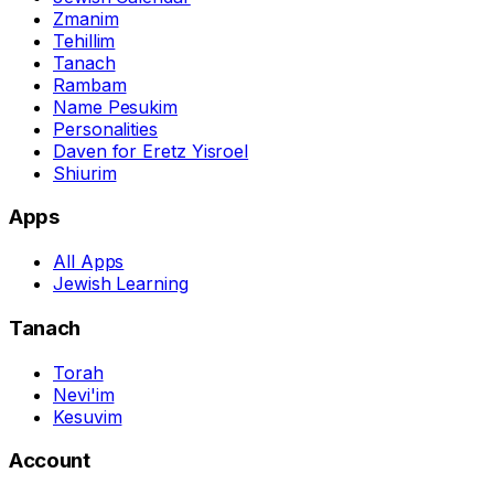
Zmanim
Tehillim
Tanach
Rambam
Name Pesukim
Personalities
Daven for Eretz Yisroel
Shiurim
Apps
All Apps
Jewish Learning
Tanach
Torah
Nevi'im
Kesuvim
Account