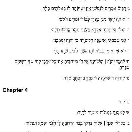
ג׳
רַבִּים֘ אֹמְרִ֪ים לְנַ֫פְשִׁ֥י אֵ֚ין יְֽשׁוּעָ֓תָה לּ֥וֹ בֵֽאלֹהִ֣ים סֶֽלָה:
ד׳
וְאַתָּ֣ה יְ֖הֹוָה מָגֵ֣ן בַּֽעֲדִ֑י כְּ֜בוֹדִ֗י וּמֵרִ֥ים רֹאשִֽׁי:
ה׳
קוֹלִי אֶל־יְהֹוָ֣ה אֶקְרָ֑א וַיַּֽעֲ֘נֵ֚נִי מֵהַ֖ר קָדְשׁ֣וֹ סֶֽלָה:
ו׳
אֲנִ֥י שָׁכַ֗בְתִּי וָאִ֫ישָׁ֥נָה הֱקִיצ֑וֹתִי כִּ֖י יְהֹוָ֣ה יִסְמְכֵֽנִי:
ז׳
לֹֽא־אִ֖ירָא מֵרִֽבְב֥וֹת עָ֑ם אֲשֶׁ֥ר סָ֜בִ֗יב שָׁ֣תוּ עָלָֽי:
ח׳
ק֘וּמָ֚ה יְהֹוָ֨ה | הֽוֹשִׁ֘יעֵ֚נִי אֱלֹהַ֗י כִּֽי־הִכִּ֣יתָ אֶת־כָּל־אֹֽיְבַ֣י לֶ֑חִי שִׁנֵּ֖י רְשָׁעִ֣ים
שִׁבַּֽרְתָּ:
ט׳
לַֽיהֹוָ֥ה הַיְשׁוּעָ֑ה עַל־עַמְּךָ֖ בִרְכָתֶ֣ךָ סֶּֽלָה:
Chapter 4
פרק ד׳
א׳
לַמְנַצֵּ֥חַ בִּנְגִינ֗וֹת מִזְמ֥וֹר לְדָוִֽד:
ב׳
בְּקָרְאִ֡י עֲנֵ֚נִי | אֱלֹ֘הֵ֚י צִדְקִ֗י בַּ֖צָּר הִרְחַ֣בְתָּ לִּ֑י חָ֜נֵּ֗נִי וּשְׁמַ֥ע תְּפִלָּתִֽי: