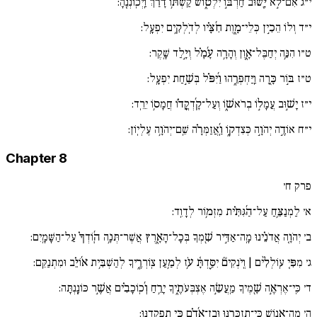
י״ג
אִם־לֹ֣א יָ֖שׁוּב חַרְבּ֣וֹ יִלְט֑וֹשׁ קַשְׁתּ֥וֹ דָ֜רַ֗ךְ וַֽיְכֽוֹנְנֶֽהָ:
י״ד
וְלוֹ הֵכִ֣ין כְּלֵי־מָ֑וֶת חִ֜צָּ֗יו לְדֹֽלְקִ֥ים יִפְעָֽל:
ט״ו
הִנֵּ֥ה יְחַבֶּל־אָ֑וֶן וְהָרָ֥ה עָ֜מָ֗ל וְיָ֣לַד שָֽׁקֶר:
ט״ז
בּ֣וֹר כָּ֖רָה וַֽיַּחְפְּרֵ֑הוּ וַ֜יִּפֹּ֗ל בְּשַׁ֣חַת יִפְעָֽל:
י״ז
יָשׁ֣וּב עֲמָל֣וֹ בְרֹאשׁ֑וֹ וְעַל־קָ֜דְקֳד֗וֹ חֲמָס֥וֹ יֵרֵֽד:
י״ח
אוֹדֶ֣ה יְהֹוָ֣ה כְּצִדְק֑וֹ וַֽ֜אֲזַמְּרָ֗ה שֵֽׁם־יְהֹוָ֥ה עֶלְיֽוֹן:
Chapter 8
פרק ח׳
א׳
לַמְנַצֵּ֥חַ עַל־הַ֜גִּתִּ֗ית מִזְמ֥וֹר לְדָוִֽד:
ב׳
יְהֹוָ֚ה אֲדֹנֵ֗ינוּ מָֽה־אַדִּ֣יר שִׁ֖מְךָ בְּכָל־הָאָ֑רֶץ אֲשֶׁר־תְּנָ֥ה הֽ֜וֹדְךָ֗ עַל־הַשָּׁמָֽיִם:
ג׳
מִפִּ֚י עֽוֹלְלִ֨ים | וְֽיֹנְקִים֘ יִסַּ֪דְתָּ֫ עֹ֥ז לְמַ֥עַן צֽוֹרְרֶ֑יךָ לְהַשְׁבִּ֥ית א֜וֹיֵ֗ב וּמִתְנַקֵּֽם:
ד׳
כִּֽי־אֶרְאֶ֣ה שָׁ֖מֶיךָ מַֽעֲשֵׂ֣ה אֶצְבְּעֹתֶ֑יךָ יָרֵ֥חַ וְ֜כֽוֹכָבִ֗ים אֲשֶׁ֣ר כּוֹנָֽנְתָּה:
ה׳
מָֽה־אֱ֖נוֹשׁ כִּֽי־תִזְכְּרֶ֑נּוּ וּבֶן־אָ֜דָ֗ם כִּ֣י תִפְקְדֶֽנּוּ: