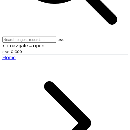
esc
navigate
open
↑
↓
↵
close
esc
Home