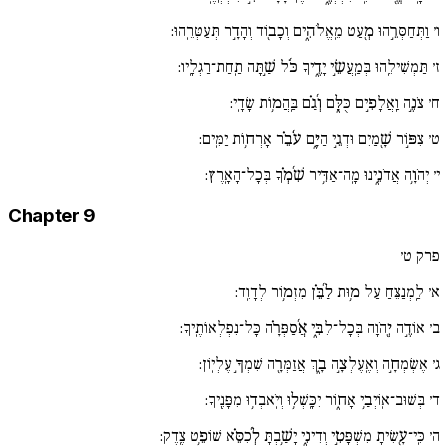
ו׳
וַתְּחַסְּרֵ֣הוּ מְ֖עַט מֵֽאֱלֹהִ֑ים וְכָב֖וֹד וְהָדָ֣ר תְּעַטְּרֵֽהוּ:
ז׳
תַּמְשִׁילֵֽהוּ בְּמַֽעֲשֵׂ֣י יָדֶ֑יךָ כֹּ֜ל שַׁ֣תָּה תַֽחַת־רַגְלָֽיו:
ח׳
צֹנֶ֣ה וַֽאֲלָפִ֣ים כֻּלָּ֑ם וְ֜גַ֗ם בַּֽהֲמ֥וֹת שָׂדָֽי:
ט׳
צִפּ֣וֹר שָׁ֖מַיִם וּדְגֵ֣י הַיָּ֑ם עֹ֜בֵ֗ר אָרְח֥וֹת יַמִּֽים:
י׳
יְהֹוָ֥ה אֲדֹנֵ֑ינוּ מָֽה־אַדִּ֥יר שִׁ֜מְ֗ךָ בְּכָל־הָאָֽרֶץ:
Chapter 9
פרק ט׳
א׳
לַֽמְנַצֵּחַ עַל מ֥וּת לַ֜בֵּ֗ן מִזְמ֥וֹר לְדָוִֽד:
ב׳
אוֹדֶ֣ה יְ֖הֹוָה בְּכָל־לִבִּ֑י אֲ֜סַפְּרָ֗ה כָּל־נִפְלְאוֹתֶֽיךָ:
ג׳
אֶשְׂמְחָ֣ה וְאֶֽעֶלְצָ֣ה בָ֑ךְ אֲזַמְּרָ֖ה שִׁמְךָ֣ עֶלְיֽוֹן:
ד׳
בְּשׁוּב־אֽוֹיְבַ֥י אָח֑וֹר יִכָּֽשְׁל֥וּ וְיֹֽאבְד֥וּ מִפָּנֶֽיךָ:
ה׳
כִּֽי־עָ֖שִׂיתָ מִשְׁפָּטִ֣י וְדִינִ֑י יָשַׁ֥בְתָּ לְ֜כִסֵּ֗א שׁוֹפֵ֥ט צֶֽדֶק: