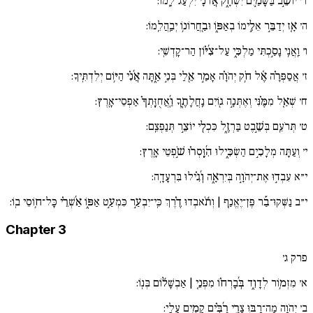
ד׳
יוֹשֵׁ֣ב בַּשָּׁמַ֣יִם יִשְׂחָ֑ק אֲ֜דֹנָ֗י יִלְעַג־לָֽמוֹ:
ה׳
אָ֚ז יְדַבֵּ֣ר אֵלֵ֣ימוֹ בְאַפּ֑וֹ וּבַ֖חֲרוֹנ֥וֹ יְבַֽהֲלֵֽמוֹ:
ו׳
וַֽאֲנִֽי נָסַ֣כְתִּי מַלְכִּ֑י עַל־צִ֜יּ֗וֹן הַר־קָדְשִֽׁי:
ז׳
אֲסַפְּרָ֗ה אֶ֫ל חֹ֥ק יְהֹוָ֗ה אָמַ֣ר אֵ֖לַי בְּנִ֣י אַ֑תָּה אֲ֜נִ֗י הַיּ֥וֹם יְלִדְתִּֽיךָ:
ח׳
שְׁאַ֚ל מִמֶּ֗נִּי וְאֶתְּנָ֣ה ג֖וֹיִם נַֽחֲלָתֶ֑ךָ וַֽ֜אֲחֻזָּֽתְךָ֗ אַפְסֵי־אָֽרֶץ:
ט׳
תְּרֹעֵֽם בְּשֵׁ֣בֶט בַּרְזֶ֑ל כִּכְלִ֖י יוֹצֵ֣ר תְּנַפְּצֵֽם:
י׳
וְעַתָּה מְלָכִ֣ים הַשְׂכִּ֑ילוּ הִ֜וָּֽסְר֗וּ שֹׁ֣פְטֵי אָֽרֶץ:
י״א
עִבְד֣וּ אֶת־יְהֹוָ֣ה בְּיִרְאָ֑ה וְ֜גִ֗ילוּ בִּרְעָדָֽה:
י״ב
נַשְּׁקוּ־בַ֡ר פֶּן־יֶאֱנַ֚ף | וְתֹ֬אבְדוּ דֶ֗רֶךְ כִּֽי־יִבְעַ֣ר כִּמְעַ֣ט אַפּ֑וֹ אַ֜שְׁרֵ֗י כָּל־ח֥וֹסֵי בֽוֹ:
Chapter 3
פרק ג׳
א׳
מִזְמ֥וֹר לְדָוִ֑ד בְּ֜בָרְח֗וֹ מִפְּנֵ֚י | אַבְשָׁל֬וֹם בְּנֽוֹ:
ב׳
יְהֹוָה מָה־רַבּ֣וּ צָרָ֑י רַ֜בִּ֗ים קָמִ֥ים עָלָֽי: