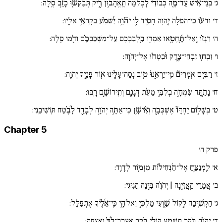
ג׳
בְּנֵי־אִ֡ישׁ עַד־מֶ֤ה כְבוֹדִ֗י לִ֖כְלִמָּה תֶּֽאֱהָב֣וּן רִ֑יק תְּבַקְשׁ֖וּ כָזָ֣ב סֶֽלָה:
ד׳
וּדְע֗וּ כִּֽי־הִפְלָ֣ה יְ֖הֹוָה חָסִ֣יד ל֑וֹ יְהֹ֘וָ֥ה יִ֜שְׁמַ֗ע בְּקָרְאִ֥י אֵלָֽיו:
ה׳
רִגְז֗וּ וְֽאַל־תֶּֽ֫חֱטָ֥אוּ אִמְר֣וּ בִ֖לְבַבְכֶם עַל־מִשְׁכַּבְכֶ֗ם וְדֹ֣מּוּ סֶֽלָה:
ו׳
זִבְח֥וּ זִבְחֵי־צֶ֑דֶק וּ֜בִטְח֗וּ אֶל־יְהֹוָֽה:
ז׳
רַבִּ֥ים אֹֽמְרִים֘ מִֽי־יַרְאֵ֪נוּ֫ ט֥וֹב נְסָה־עָלֵ֑ינוּ א֖וֹר פָּנֶ֣יךָ יְהֹוָֽה:
ח׳
נָתַ֣תָּה שִׂמְחָ֣ה בְלִבִּ֑י מֵעֵ֨ת דְּגָנָ֖ם וְתִֽירוֹשָׁ֣ם רָֽבּוּ:
ט׳
בְּשָׁל֣וֹם יַחְדָּו֘ אֶשְׁכְּבָ֪ה וְאִ֫ישָׁ֥ן כִּֽי־אַתָּ֣ה יְהֹוָ֣ה לְבָדָ֪ד לָ֜בֶ֗טַח תּֽוֹשִׁיבֵֽנִי:
Chapter 5
פרק ה׳
א׳
לַֽמְנַצֵּ֥חַ אֶל־הַ֜נְּחִיל֗וֹת מִזְמ֥וֹר לְדָוִֽד:
ב׳
אֲמָרַי הַֽאֲזִ֣ינָה | יְהֹוָ֗ה בִּ֣ינָה הֲגִֽיגִי:
ג׳
הַקְשִׁ֚יבָה לְ֣קוֹל שַׁ֖וְעִי מַלְכִּ֣י וֵאלֹהָ֑י כִּֽי־אֵ֜לֶ֗יךָ אֶתְפַּלָּֽל:
ד׳
יְֽהֹוָ֗ה בֹּ֖קֶר תִּשְׁמַ֣ע קוֹלִ֑י בֹּ֥קֶר אֶֽעֱרָךְ־לְ֜ךָ֗ וַֽאֲצַפֶּֽה: