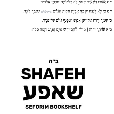
י״ח
יָשׁ֣וּבוּ רְשָׁעִ֣ים לִשְׁא֑וֹלָה כָּל־גּ֜וֹיִ֗ם שְׁכֵחֵ֥י אֱלֹהִֽים:
י״ט
כִּ֚י לֹ֣א לָ֖נֶצַח יִשָּׁכַ֣ח אֶבְי֑וֹן תִּקְוַ֥ת עֲ֜נִיִּ֗ים
תֹּאבַ֥ד לָעַֽד:
(כתיב עֲ֜נִוִּ֗ים)
כ׳
קוּמָ֣ה יְ֖הֹוָה אַל־יָעֹ֣ז אֱנ֑וֹשׁ יִשָּׁפְט֥וּ ג֜וֹיִ֗ם עַל־פָּנֶֽיךָ:
כ״א
שִׁ֘יתָ֚ה יְהֹוָ֨ה | מוֹרָ֗ה לָ֫הֶ֥ם יֵדְע֥וּ גוֹיִ֑ם אֱנ֖וֹשׁ הֵ֣מָּה סֶּֽלָה: