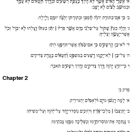
א׳
אַֽשְֽׁרֵ֥י הָאִ֗ישׁ אֲשֶׁ֚ר לֹ֥א הָלַךְ֘ בַּֽעֲצַ֪ת רְשָׁ֫עִ֥ים וּבְדֶ֣רֶךְ חַ֖טָּאִים לֹ֥א עָמָ֑ד
וּבְמוֹשַׁ֥ב לֵ֜צִ֗ים לֹ֣א יָשָֽׁב:
ב׳
כִּ֚י אִ֥ם־בְּתוֹרַ֥ת יְהֹוָ֗ה חֶ֫פְצ֥וֹ וּבְתֽוֹרָת֥וֹ יֶהְ֜גֶּ֗ה יוֹמָ֥ם וָלָֽיְלָה:
ג׳
וְהָיָ֗ה כְּעֵץ֘ שָׁת֪וּל עַל־פַּלְגֵ֫י מָ֥יִם אֲשֶׁ֚ר פִּרְי֨וֹ | יִתֵּ֬ן בְּעִתּ֗וֹ וְ֖עָלֵהוּ לֹ֣א יִבּ֑וֹל וְכֹ֖ל
אֲשֶׁר־יַֽעֲשֶׂ֣ה יַצְלִֽיחַ:
ד׳
לֹא־כֵ֥ן הָֽרְשָׁעִ֑ים כִּ֥י אִם־כַּ֜מֹּ֗ץ אֲשֶׁר־תִּדְּפֶ֥נּוּ רֽוּחַ:
ה׳
עַל־כֵּ֚ן | לֹֽא־יָקֻ֣מוּ רְ֖שָׁעִים בַּמִּשְׁפָּ֑ט וְ֜חַטָּאִ֗ים בַּֽעֲדַ֥ת צַדִּיקִֽים:
ו׳
כִּֽי־יוֹדֵ֣עַ יְ֖הֹוָה דֶּ֣רֶךְ צַדִּיקִ֑ים וְדֶ֖רֶךְ רְשָׁעִ֣ים תֹּאבֵֽד:
Chapter 2
פרק ב׳
א׳
לָמָּה רָֽגְשׁ֣וּ גוֹיִ֑ם וּ֜לְאֻמִּ֗ים יֶהְגּוּ־רִֽיק:
ב׳
יִֽתְיַצְּב֨וּ | מַלְכֵי־אֶ֗רֶץ וְרֽוֹזְנִ֥ים נֽוֹסְדוּ־יָ֑חַד עַל־יְ֜הֹוָה וְעַל־מְשִׁיחֽוֹ:
ג׳
נְֽנַתְּקָה אֶת־מֽוֹסְרוֹתֵ֑ימוֹ וְנַשְׁלִ֖יכָה מִמֶּ֣נּוּ עֲבֹתֵֽימוֹ: