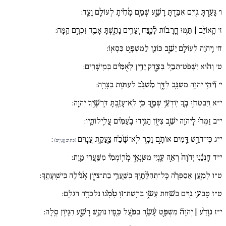
ו׳
גָּעַ֣רְתָּ ג֖וֹיִם אִבַּ֣דְתָּ רָשָׁ֑ע שְׁמָ֥ם מָ֜חִ֗יתָ לְעוֹלָ֥ם וָעֶֽד:
ז׳
הָֽאוֹיֵ֨ב | תַּ֥מּוּ חֳרָב֗וֹת לָ֫נֶ֥צַח וְעָרִ֥ים נָתַ֑שְׁתָּ אָבַ֖ד זִכְרָ֣ם הֵֽמָּה:
ח׳
וַֽיהֹוָה לְעוֹלָ֣ם יֵשֵׁ֑ב כּוֹנֵ֖ן לַמִּשְׁפָּ֣ט כִּסְאֽוֹ:
ט׳
וְה֗וּא יִשְׁפֹּט־תֵּבֵ֥ל בְּצֶ֑דֶק יָדִ֥ין לְ֜אֻמִּ֗ים בְּמֵֽישָׁרִֽים:
י׳
וִ֘יהִ֣י יְהֹוָ֣ה מִשְׂגָּ֣ב לַדָּ֑ךְ מִ֜שְׂגָּ֗ב לְעִתּ֥וֹת בַּצָּרָֽה:
י״א
וְיִבְטְח֣וּ בְ֖ךָ יֽוֹדְעֵ֣י שְׁמֶ֑ךָ כִּ֚י לֹֽא־עָזַ֖בְתָּ דֹּֽרְשֶׁ֣יךָ יְהֹוָֽה:
י״ב
זַמְּר֗וּ לַ֖יהֹוָה יֹשֵׁ֣ב צִיּ֑וֹן הַגִּ֥ידוּ בָ֜עַמִּ֗ים עֲלִֽילוֹתָֽיו:
י״ג
כִּֽי־דֹרֵ֣שׁ דָּ֖מִים אוֹתָ֣ם זָכָ֑ר לֹֽא־שָׁ֜כַ֗ח צַֽעֲקַ֥ת עֲנָוִֽים
:
(כתיב עֲנָיִֽים)
י״ד
חָֽנְנֵ֬נִי יְהֹוָה֨ רְאֵ֣ה עָ֖נְיִי מִשּֽׂנְאָ֑י מְ֜רֽוֹמְמִ֗י מִשַּֽׁעֲרֵי מָֽוֶת:
ט״ו
לְמַ֥עַן אֲסַפְּרָ֗ה כָּל־תְּהִלָּ֫תֶ֥יךָ בְּשַֽׁעֲרֵ֥י בַת־צִיּ֑וֹן אָ֜גִ֗ילָה בִּישֽׁוּעָתֶֽךָ:
ט״ז
טָֽבְע֣וּ ג֖וֹיִם בְּשַׁ֣חַת עָשׂ֑וּ בְּרֶֽשֶׁת־ז֥וּ טָ֜מָ֗נוּ נִלְכְּדָ֥ה רַגְלָֽם:
י״ז
נ֚וֹדַ֨ע | יְהֹוָה֘ מִשְׁפָּ֪ט עָ֫שָׂ֥ה בְּפֹ֣עַל כַּ֖פָּיו נוֹקֵ֣שׁ רָשָׁ֑ע הִגָּי֥וֹן סֶֽלָה: