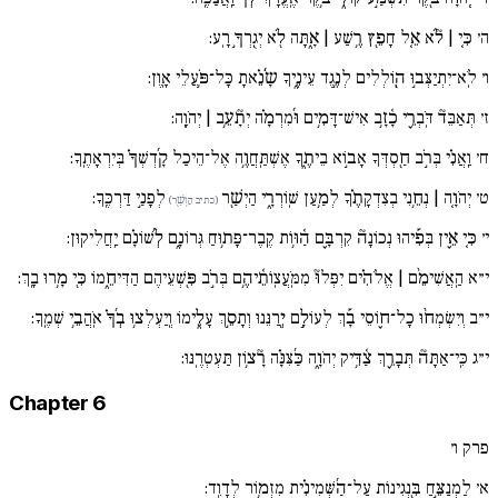
ה׳
כִּ֚י | לֹ֘א אֵ֤ל חָפֵ֖ץ רֶ֥שַׁע | אָ֑תָּה לֹ֖א יְגֻֽרְךָ֣ רָֽע:
ו׳
לֹֽא־יִתְיַצְּב֣וּ הֽ֖וֹלְלִים לְנֶ֣גֶד עֵינֶ֑יךָ שָֹ֜נֵ֗אתָ כָּל־פֹּ֥עֲלֵי אָֽוֶן:
ז׳
תְּאַבֵּד֘ דֹּֽבְרֵ֪י כָ֫זָ֥ב אִישׁ־דָּמִ֥ים וּ֜מִרְמָ֗ה יְתָ֘עֵ֥ב | יְהֹוָֽה:
ח׳
וַֽאֲנִ֗י בְּרֹ֣ב חַ֖סְדְּךָ אָב֣וֹא בֵיתֶ֑ךָ אֶשְׁתַּֽחֲוֶ֥ה אֶל־הֵיכַל קָ֜דְשְׁךָ֗ בְּיִרְאָתֶֽךָ:
ט׳
יְהֹוָ֚ה | נְחֵ֥נִי בְצִדְקָתֶ֗ךָ לְמַ֥עַן שֽׁוֹרְרָ֑י הַיְשַׁ֖ר
לְפָנַ֣י דַּרְכֶּֽךָ:
(כתיב הַוְשַׁ֖ר)
י׳
כִּ֚י אֵ֪ין בְּפִ֡יהוּ נְכוֹנָה֘ קִרְבָּ֪ם הַ֫וּ֥וֹת קֶֽבֶר־פָּת֥וּחַ גְּרוֹנָ֑ם לְ֜שׁוֹנָ֗ם יַֽחֲלִיקֽוּן:
י״א
הַֽאֲשִׁימֵ֨ם | אֱלֹהִ֗ים יִפְּלוּ֘ מִמֹּֽעֲצֽוֹתֵ֫יהֶ֥ם בְּרֹ֣ב פִּ֖שְׁעֵיהֶם הַדִּיחֵ֑מוֹ כִּ֖י מָ֥רוּ בָֽךְ:
י״ב
וְיִשְׂמְח֨וּ כָל־ח֪וֹסֵי בָ֡ךְ לְעוֹלָ֣ם יְ֖רַנֵּנוּ וְתָסֵ֣ךְ עָלֵ֑ימוֹ וְֽיַעְלְצ֥וּ בְ֜ךָ֗ אֹֽהֲבֵ֥י שְׁמֶֽךָ:
י״ג
כִּֽי־אַתָּה֘ תְּבָרֵ֪ךְ צַ֫דִּ֥יק יְהֹוָ֑ה כַּ֜צִּנָּ֗ה רָ֘צ֥וֹן תַּעְטְרֶֽנּוּ:
Chapter 6
פרק ו׳
א׳
לַמְנַצֵּ֣חַ בִּ֖נְגִינוֹת עַל־הַ֜שְּׁמִינִ֗ית מִזְמ֥וֹר לְדָוִֽד: