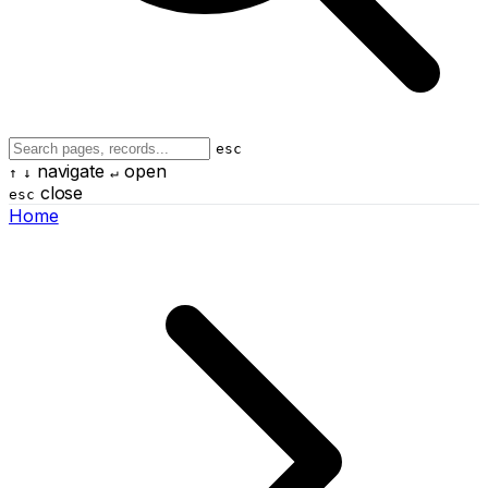
esc
navigate
open
↑
↓
↵
close
esc
Home