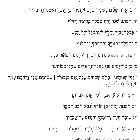
ד׳
כִּ֚י אֶ֪לֶף שָׁנִ֡ים בְּֽעֵינֶ֗יךָ כְּי֣וֹם אֶ֖תְמוֹל כִּ֥י יַֽעֲבֹ֑ר וְאַשְׁמ֘וּרָ֥ה בַלָּֽיְלָה:
ה׳
זְרַמְתָּם שֵׁנָ֣ה יִֽהְי֑וּ בַּ֜בֹּ֗קֶר כֶּֽחָ֘צִ֥יר יַֽחֲלֹֽף:
ו׳
בַּבֹּקֶר יָצִ֣יץ וְחָלָ֑ף לָ֜עֶ֗רֶב יְמ֘וֹלֵ֥ל וְיָבֵֽשׁ:
ז׳
כִּֽי־כָלִ֥ינוּ בְאַפֶּ֑ךָ וּבַֽחֲמָֽתְךָ֥ נִבְהָֽלְנוּ:
ח׳
שַׁתָּ֣ה
עֲו‍ֹֽנֹתֵ֣ינוּ לְנֶגְדֶּ֑ךָ עֲ֜לֻמֵ֗נוּ לִמְא֥וֹר פָּנֶֽיךָ:
(כתיב שַׁתָּ֣)
ט׳
כִּ֣י כָל־יָ֖מֵינוּ פָּנ֣וּ בְעֶבְרָתֶ֑ךָ כִּלִּ֖ינוּ שָׁנֵ֣ינוּ כְמוֹ־הֶֽגֶה:
י׳
יְמֵ֚י שְׁנוֹתֵ֨ינוּ | בָּהֶ֨ם שִׁבְעִ֪ים שָׁנָ֡ה וְאִ֚ם בִּגְבוּרֹ֨ת | שְׁמ֘וֹנִ֚ים שָׁנָ֗ה וְ֖רָהְבָּם עָמָ֣ל
וָאָ֑וֶן כִּ֘י גָ֥ז חִ֜֗ישׁ וַנָּעֻֽפָה:
י״א
מִֽי־י֖וֹדֵעַ עֹ֥ז אַפֶּ֑ךָ וּ֜כְיִרְאָֽתְךָ֗ עֶבְרָתֶֽךָ:
י״ב
לִמְנ֣וֹת יָ֖מֵינוּ כֵּ֥ן הוֹדַ֑ע וְ֜נָבִ֗א לְבַ֣ב חָכְמָֽה:
י״ג
שׁוּבָ֣ה יְ֖הֹוָה עַד־מָתָ֑י וְ֜הִנָּחֵ֗ם עַל־עֲבָדֶֽיךָ:
י״ד
שַׂבְּעֵ֣נוּ בַבֹּ֣קֶר חַסְדֶּ֑ךָ וּנְרַ֘נְּנָ֥ה וְ֜נִשְׂמְחָ֗ה בְּכָל־יָמֵֽינוּ:
ט״ו
שַׂמְּחֵנוּ כִּימ֣וֹת עִנִּיתָ֑נוּ שְׁ֜נ֗וֹת רָ֘אִ֥ינוּ רָעָֽה: