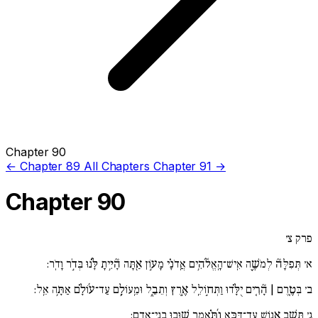
Chapter 90
← Chapter 89
All Chapters
Chapter 91 →
Chapter 90
פרק צ׳
א׳
תְּפִלָּה֘ לְמֹשֶׁ֪ה אִֽישׁ־הָֽאֱלֹ֫הִ֥ים אֲֽדֹנָ֗י מָע֣וֹן אַ֖תָּה הָ֘יִ֥יתָ לָּ֜֗נוּ בְּדֹ֣ר וָדֹֽר:
ב׳
בְּטֶ֚רֶם | הָ֘רִ֚ים יֻלָּ֗דוּ וַתְּח֣וֹלֵֽל אֶ֣רֶץ וְתֵבֵ֑ל וּמֵֽעוֹלָ֥ם עַד־ע֜וֹלָ֗ם אַתָּ֥ה אֵֽל:
ג׳
תָּשֵׁ֣ב אֱ֖נוֹשׁ עַד־דַּכָּ֑א וַ֜תֹּ֗אמֶר שׁ֣וּבוּ בְנֵֽי־אָדָֽם: