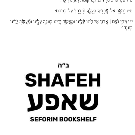
ט״ז
יֵֽרָאֶ֣ה אֶל־עֲ֖בָדֶיךָ פָּֽעֳלֶ֑ךָ וַֽ֜הֲדָֽרְךָ֗ עַל־בְּנֵיהֶֽם:
י״ז
וִיהִ֚י נֹ֨עַם | אֲדֹנָ֥י אֱלֹהֵ֗ינוּ עָ֫לֵ֥ינוּ וּמַֽעֲשֵׂ֣ה יָ֖דֵינוּ כּֽוֹנְנָ֣ה עָלֵ֑ינוּ וּמַֽ֘עֲשֵׂ֥ה יָ֜דֵ֗ינוּ
כּֽוֹנְנֵֽהוּ: