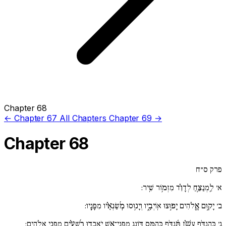
Chapter 68
← Chapter 67
All Chapters
Chapter 69 →
Chapter 68
פרק ס״ח
א׳
לַֽמְנַצֵּ֥חַ לְדָוִ֗ד מִזְמ֥וֹר שִֽׁיר:
ב׳
יָק֣וּם אֱ֖לֹהִים יָפ֣וּצוּ אֽוֹיְבָ֑יו וְיָנ֥וּסוּ מְ֜שַׂנְאָ֗יו מִפָּנָֽיו:
ג׳
כְּהִנְדֹּ֥ף עָשָׁ֗ן תִּ֫נְדֹּ֥ף כְּהִמֵּ֣ס דּ֖וֹנַג מִפְּנֵי־אֵ֑שׁ יֹֽאבְד֥וּ רְ֜שָׁעִ֗ים מִפְּנֵ֥י אֱלֹהִֽים: