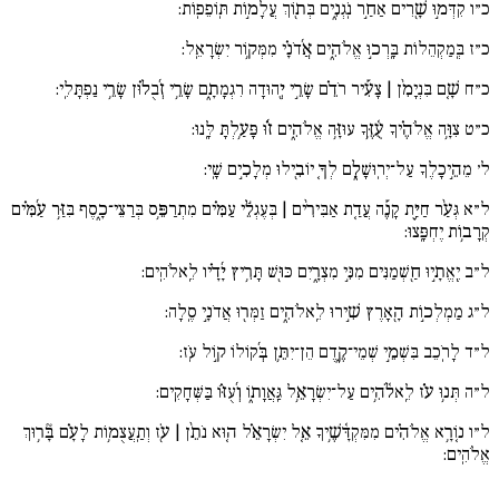
כ״ו
קִדְּמ֣וּ שָׁ֖רִים אַחַ֣ר נֹֽגְנִ֑ים בְּת֖וֹךְ עֲלָמ֣וֹת תּֽוֹפֵפֽוֹת:
כ״ז
בְּֽמַקְהֵלוֹת בָּֽרְכ֣וּ אֱלֹהִ֑ים אֲ֜דֹנָ֗י מִמְּק֥וֹר יִשְׂרָאֵֽל:
כ״ח
שָׁ֚ם בִּנְיָמִ֨ן | צָעִ֡יר רֹדֵ֗ם שָׂרֵ֣י יְ֖הוּדָה רִגְמָתָ֑ם שָׂרֵ֥י זְ֜בֻל֗וּן שָׂרֵ֥י נַפְתָּלִֽי:
כ״ט
צִוָּ֥ה אֱלֹהֶ֗יךָ עֻ֫זֶּ֥ךָ עוּזָּ֥ה אֱלֹהִ֑ים ז֜֗וּ פָּעַ֥לְתָּ לָּֽנוּ:
ל׳
מֵהֵ֣יכָלֶךָ עַל־יְרֽוּשָׁלִָ֑ם לְךָ֚ יוֹבִ֖ילוּ מְלָכִ֣ים שָֽׁי:
ל״א
גְּעַ֨ר חַיַּ֪ת קָנֶ֡ה עֲדַ֚ת אַבִּירִ֨ים | בְּעֶגְלֵ֬י עַמִּ֗ים מִתְרַפֵּ֥ס בְּרַצֵּי־כָ֑סֶף בִּזַּ֥ר עַ֜מִּ֗ים
קְרָב֥וֹת יֶחְפָּֽצוּ:
ל״ב
יֶֽאֱתָ֣יוּ חַ֖שְׁמַנִּים מִנִּ֣י מִצְרָ֑יִם כּוּ֖שׁ תָּרִ֥יץ יָ֜דָ֗יו לֵֽאלֹהִֽים:
ל״ג
מַמְלְכ֣וֹת הָ֖אָרֶץ שִׁ֣ירוּ לֵֽאלֹהִ֑ים זַמְּר֖וּ אֲדֹנָ֣י סֶֽלָה:
ל״ד
לָרֹֽכֵב בִּשְׁמֵ֣י שְׁמֵי־קֶ֑דֶם הֵן־יִתֵּ֥ן בְּ֜קוֹלוֹ ק֣וֹל עֹֽז:
ל״ה
תְּנ֥וּ עֹ֗ז לֵֽאלֹ֫הִ֥ים עַל־יִשְׂרָאֵ֥ל גַּֽאֲוָת֑וֹ וְ֜עֻזּ֗וֹ בַּשְּׁחָקִֽים:
ל״ו
נ֚וֹרָ֥א אֱלֹהִ֗ים מִמִּקְדָּ֫שֶׁ֥יךָ אֵ֚ל יִשְׂרָאֵ֗ל ה֚וּא נֹתֵ֨ן | עֹ֖ז וְתַֽעֲצֻמ֥וֹת לָעָ֗ם בָּ֘ר֥וּךְ
אֱלֹהִֽים: