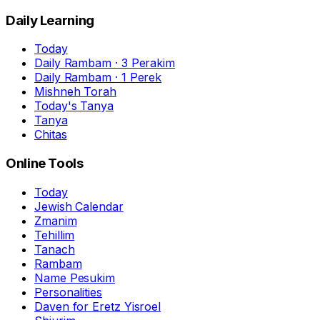
Daily Learning
Today
Daily Rambam · 3 Perakim
Daily Rambam · 1 Perek
Mishneh Torah
Today's Tanya
Tanya
Chitas
Online Tools
Today
Jewish Calendar
Zmanim
Tehillim
Tanach
Rambam
Name Pesukim
Personalities
Daven for Eretz Yisroel