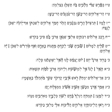
ט״ו
בְּפָ֘רֵ֚שׂ שַׁדַּ֓י מְלָ֘כִ֚ים בָּ֗הּ תַּשְׁלֵ֥ג בְּצַלְמֽוֹן:
ט״ז
הַר־אֱלֹהִ֥ים הַר־בָּשָׁ֑ן הַר־גַּ֜בְנֻנִּ֗ים הַר־בָּשָֽׁן:
י״ז
לָ֚מָּה | תְּרַצְּדוּן֘ הָרִ֪ים גַּבְנֻ֫נִּ֥ים הָהָ֗ר חָמַ֣ד אֱלֹהִ֣ים לְשִׁבְתּ֑וֹ אַף־יְ֜הֹוָ֗ה יִשְׁכֹּ֥ן
לָנֶֽצַח:
י״ח
רֶ֚כֶב אֱלֹהִ֗ים רִבֹּתַ֣יִם אַלְפֵ֣י שִׁנְאָ֑ן אֲדֹנָ֥י בָ֜֗ם סִינַ֥י בַּקֹּֽדֶשׁ:
י״ט
עָ֘לִ֚יתָ לַמָּר֨וֹם | שָׁ֘בִ֚יתָ שֶּׁ֗בִי לָקַ֣חְתָּ מַ֖תָּנוֹת בָּֽאָדָ֑ם וְאַ֥ף סֽ֜וֹרְרִ֗ים לִשְׁכֹּ֚ן | יָ֬הּ
אֱלֹהִֽים:
כ׳
בָּר֥וּךְ אֲדֹנָי֘ י֚וֹם | י֗וֹם יַֽעֲמָ֫ס לָ֥נוּ הָ֘אֵ֚ל יְשֽׁוּעָתֵ֬נוּ סֶֽלָה:
כ״א
הָ֚אֵ֖ל | לָנוּ֘ אֵ֪ל לְמֽוֹשָׁ֫ע֥וֹת וְלֵֽיהֹוִ֥ה אֲדֹנָ֑י לַ֜מָּ֗וֶת תּֽוֹצָאֽוֹת:
כ״ב
אַךְ־אֱלֹהִ֗ים יִמְחַץ֘ רֹ֪אשׁ אֹֽ֫יְבָ֥יו קָדְקֹ֥ד שֵׂעָ֑ר מִ֜תְהַלֵּ֗ךְ בַּֽאֲשָׁמָֽיו:
כ״ג
אָמַ֣ר אֲ֖דֹנָי מִבָּשָׁ֣ן אָשִׁ֑יב אָ֜שִׁ֗יב מִמְּצֻל֥וֹת יָֽם:
כ״ד
לְמַ֚עַן | תִּֽמְחַ֥ץ רַגְלְךָ֗ בְּ֫דָ֥ם לְשׁ֥וֹן כְּלָבֶ֑יךָ מֵאֽוֹיְבִ֥ים מִנֵּֽהוּ:
כ״ה
רָא֣וּ הֲלִֽיכוֹתֶ֣יךָ אֱלֹהִ֑ים הֲלִ֘יכ֚וֹת אֵלִ֖י מַלְכִּ֣י בַקֹּֽדֶשׁ: