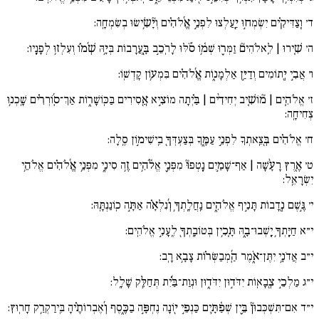
ד׳
וְֽצַדִּיקִ֗ים יִשְׂמְח֣וּ יַֽ֖עַלְצוּ לִפְנֵ֣י אֱ֜לֹהִ֗ים וְיָ֘שִׂ֥ישׂוּ בְשִׂמְחָֽה:
ה׳
שִׁ֚ירוּ | לֵֽאלֹהִים֘ זַמְּר֪וּ שְׁמ֥֫וֹ סֹ֡לּוּ לָרֹֽכֵ֣ב בָּֽ֖עֲרָבוֹת בְּיָ֥הּ שְׁ֜מ֗וֹ וְעִלְז֥וּ לְפָנָֽיו:
ו׳
אֲבִ֣י יְ֖תוֹמִים וְדַיַּ֣ן אַלְמָנ֑וֹת אֱ֜לֹהִ֗ים בִּמְע֥וֹן קָדְשֽׁוֹ:
ז׳
אֱלֹהִ֚ים | מ֘וֹשִׁ֚יב יְחִידִ֨ים | בַּ֗יְתָה מוֹצִ֣יא אֲ֖סִירִים בַּכּֽוֹשָׁר֑וֹת אַךְ־סֽ֜וֹרְרִ֗ים שָֽׁכְנ֥וּ
צְחִיחָֽה:
ח׳
אֱלֹהִ֗ים בְּ֖צֵֽאתְךָ לִפְנֵ֣י עַמֶּ֑ךָ בְּצַעְדְּךָ֖ בִֽישִׁימ֣וֹן סֶֽלָה:
ט׳
אֶ֚רֶץ רָעָ֨שָׁה | אַף־שָׁמַ֣יִם נָֽטְפוּ֘ מִפְּנֵ֪י אֱלֹ֫הִ֥ים זֶ֥ה סִינַ֑י מִפְּנֵ֥י אֱ֜לֹהִ֗ים אֱלֹהֵ֥י
יִשְׂרָאֵֽל:
י׳
גֶּ֣שֶׁם נְ֖דָבוֹת תָּנִ֣יף אֱלֹהִ֑ים נַֽחֲלָֽתְךָ֥ וְ֜נִלְאָ֗ה אַתָּ֣ה כֽוֹנַנְתָּֽהּ:
י״א
חַיָּֽתְךָ֥ יָֽשְׁבוּ־בָ֑הּ תָּ֚כִ֥ין בְּטוֹבָֽתְךָ֖ לֶֽעָנִ֣י אֱלֹהִֽים:
י״ב
אֲדֹנָ֥י יִתֶּן־אֹ֑מֶר הַֽ֜מְבַשְּׂר֗וֹת צָבָ֥א רָֽב:
י״ג
מַלְכֵ֣י צְ֖בָאֽוֹת יִדֹּד֣וּן יִדֹּד֑וּן וּנְוַת־בַּ֜֗יִת תְּחַלֵּ֥ק שָׁלָֽל:
י״ד
אִם־תִּשְׁכְּבוּן֘ בֵּ֪ין שְׁפַ֫תָּ֥יִם כַּנְפֵ֣י י֖וֹנָה נֶחְפָּ֣ה בַכֶּ֑סֶף וְ֜אֶבְרוֹתֶ֗יהָ בִּֽירַקְרַ֥ק חָרֽוּץ: