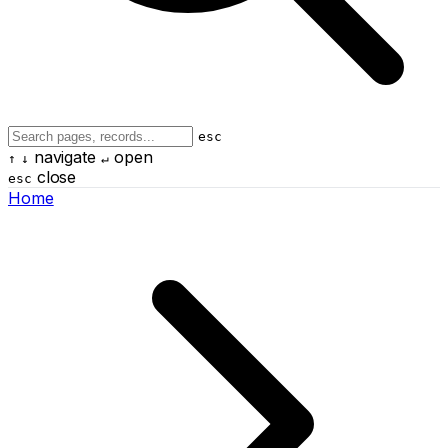
esc
navigate
open
↑
↓
↵
close
esc
Home