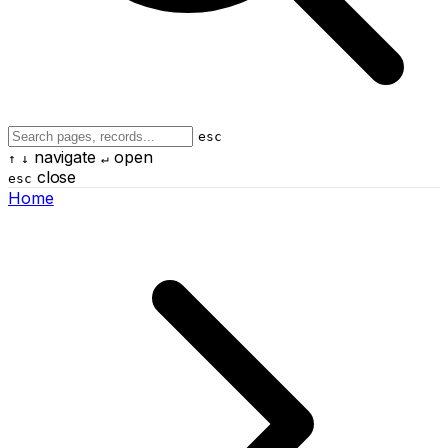
esc
navigate
open
↑
↓
↵
close
esc
Home