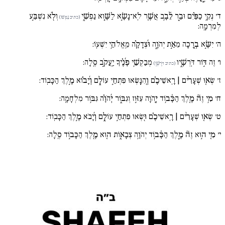
ד׳
נְקִ֥י כַפַּ֗יִם וּבַ֪ר לֵ֫בָ֥ב אֲשֶׁ֚ר לֹֽא־נָשָׂ֣א לַשָּׁ֣וְא נַפְשִׁ֑י
וְלֹ֖א נִשְׁבַּ֣ע
(כתיב נַפְשִׁו)
לְמִרְמָֽה:
ה׳
יִשָּׂ֣א בְ֖רָכָה מֵאֵ֣ת יְהֹוָ֑ה וּ֜צְדָקָ֗ה מֵֽאֱלֹהֵ֥י יִשְׁעֽוֹ:
ו׳
זֶה דּ֣וֹר דֹּֽרְשָׁ֑יו
מְבַקְשֵׁ֥י פָ֜נֶ֗יךָ יַֽעֲקֹ֣ב סֶֽלָה:
(כתיב דֹּֽרְשָׁ֑ו)
ז׳
שְׂא֚וּ שְׁעָרִ֨ים | רָֽאשֵׁיכֶ֗ם וְ֖הִנָּֽשְׂאוּ פִּתְחֵ֣י עוֹלָ֑ם וְ֜יָב֗וֹא מֶ֣לֶךְ הַכָּבֽוֹד:
ח׳
מִ֥י זֶה֘ מֶ֚לֶךְ הַכָּ֫ב֥וֹד יְֽ֖הֹוָה עִזּ֣וּז וְגִבּ֑וֹר יְ֜הֹוָ֗ה גִּבּ֥וֹר מִלְחָמָֽה:
ט׳
שְׂא֚וּ שְׁעָרִ֨ים | רָֽאשֵׁיכֶ֗ם וּ֖שְׂאוּ פִּתְחֵ֣י עוֹלָ֑ם וְ֜יָבֹא מֶ֣לֶךְ הַכָּבֽוֹד:
י׳
מִ֚י ה֣וּא זֶה֘ מֶ֪לֶךְ הַכָּ֫ב֥וֹד יְהֹוָ֥ה צְבָא֑וֹת ה֚וּא מֶ֖לֶךְ הַכָּב֣וֹד סֶֽלָה: