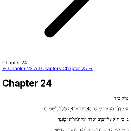
Chapter 24
← Chapter 23
All Chapters
Chapter 25 →
Chapter 24
פרק כ״ד
א׳
לְדָוִ֗ד מִ֫זְמ֥וֹר לַֽ֖יהֹוָה הָאָ֣רֶץ וּמְלוֹאָ֑הּ תֵּ֜בֵ֗ל וְיֹ֣שְׁבֵי בָֽהּ:
ב׳
כִּי ה֖וּא עַל־יַמִּ֣ים יְסָדָ֑הּ וְעַל־נְ֜הָר֗וֹת יְכֽוֹנְנֶֽהָ:
ג׳
מִי־יַֽ֖עֲלֶה בְּהַ֣ר יְהֹוָ֑ה וּמִי־יָ֜ק֗וּם בִּמְק֥וֹם קָדְשֽׁוֹ: