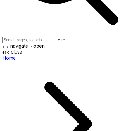
esc
navigate
open
↑
↓
↵
close
esc
Home