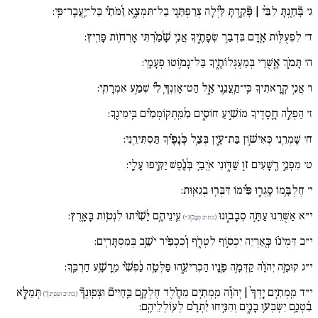
ג׳
בָּ֘חַ֚נְתָּ לִבִּ֨י | פָּ֘קַ֚דְתָּ לַּ֗יְלָה צְרַפְתַּ֥נִי בַל־תִּמְצָ֑א זַ֜מֹּתִ֗י בַּל־יַֽעֲבָר־פִּֽי:
ד׳
לִפְעֻלּ֣וֹת אָ֖דָם בִּדְבַ֣ר שְׂפָתֶ֑יךָ אֲנִ֥י שָׁ֜מַ֗רְתִּי אָרְח֥וֹת פָּרִֽיץ:
ה׳
תָּמֹ֣ךְ אֲ֖שֻׁרַי בְּמַעְגְּלוֹתֶ֑יךָ בַּל־נָמ֥וֹטוּ פְעָמָֽי:
ו׳
אֲנִ֣י קְ֖רָאתִיךָ כִּֽי־תַֽעֲנֵ֣נִי אֵ֑ל הַט־אָזְנְךָ֥ לִ֜֗י שְׁמַ֣ע אִמְרָתִֽי:
ז׳
הַפְלֵ֣ה חֲ֖סָדֶיךָ מוֹשִׁ֣יעַ חוֹסִ֑ים מִ֜מִּֽתְקֽוֹמְמִ֗ים בִּֽימִינֶֽךָ:
ח׳
שָׁמְרֵֽנִי כְּאִישׁ֣וֹן בַּת־עָ֑יִן בְּצֵ֥ל כְּ֜נָפֶ֗יךָ תַּסְתִּירֵֽנִי:
ט׳
מִפְּנֵ֣י רְ֖שָׁעִים ז֣וּ שַׁדּ֑וּנִי אֹֽיְבַ֥י בְּ֜נֶ֗פֶשׁ יַקִּ֥יפוּ עָלָֽי:
י׳
חֶלְבָּ֥מוֹ סָֽגְר֑וּ פִּ֜֗ימוֹ דִּבְּר֥וּ בְגֵאֽוּת:
י״א
אַשֻּׁרֵנוּ עַתָּ֣ה סְבָב֑וּנוּ
עֵֽינֵיהֶ֥ם יָ֜שִׁ֗יתוּ לִנְט֥וֹת בָּאָֽרֶץ:
(כתיב סְבָב֑וּניּ)
י״ב
דִּמְיֹנ֗וֹ כְּ֖אַרְיֵה יִכְס֣וֹף לִטְרֹ֑ף וְ֜כִכְפִ֗יר יֹשֵׁ֥ב בְּמִסְתָּרִֽים:
י״ג
קוּמָ֚ה יְהֹוָ֗ה קַדְּמָ֣ה פָ֖נָיו הַכְרִיעֵ֑הוּ פַּלְּטָ֥ה נַ֜פְשִׁ֗י מֵֽרָשָׁ֥ע חַרְבֶּֽךָ:
י״ד
מִֽמְתִ֥ים יָֽדְךָ֨ | יְהֹוָ֡ה מִֽמְתִ֥ים מֵחֶ֗לֶד חֶלְקָ֥ם בַּֽחַיִּים֘ וּצְפֽוּנְךָ֘
תְּמַלֵּ֪א
(כתיב וּצְפֽיּנְךָ֘)
בִ֫טְנָ֥ם יִשְׂבְּע֥וּ בָנִ֑ים וְהִנִּ֥יחוּ יִ֜תְרָ֗ם לְעֽוֹלְלֵיהֶֽם: