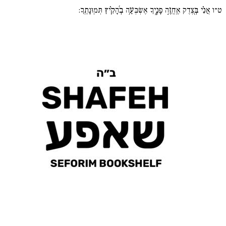
ט״ו
אֲנִ֗י בְּ֖צֶדֶק אֶֽחֱזֶ֣ה פָנֶ֑יךָ אֶשְׂבְּעָ֥ה בְ֜הָקִ֗יץ תְּמֽוּנָתֶֽךָ: