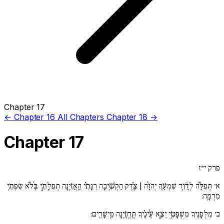
Chapter 17
← Chapter 16
All Chapters
Chapter 18 →
Chapter 17
פרק י״ז
א׳
תְּפִלָּ֗ה לְדָ֫וִ֥ד שִׁמְעָ֚ה יְהֹוָ֨ה | צֶ֗דֶק הַקְשִׁ֥יבָה רִנָּתִ֗י הַֽאֲזִ֥ינָה תְפִלָּתִ֑י בְּ֜לֹ֗א שִׂפְתֵ֥י
מִרְמָֽה:
ב׳
מִלְּפָנֶיךָ מִשְׁפָּטִ֣י יֵצֵ֑א עֵ֜ינֶ֗יךָ תֶּֽחֱזֶ֥ינָה מֵּֽישָׁרִֽים: