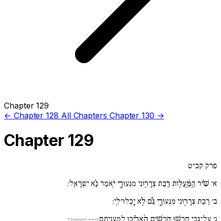
Chapter 129
← Chapter 128
All Chapters
Chapter 130 →
Chapter 129
פרק קכ״ט
א׳
שִׁ֗יר הַֽמַּֽ֫עֲל֥וֹת רַ֖בַּת צְרָר֣וּנִי מִנְּעוּרָ֑י יֹ֥אמַר נָ֗א יִשְׂרָאֵֽל:
ב׳
רַבַּת צְרָר֣וּנִי מִנְּעוּרָ֑י גַּ֜֗ם לֹ֣א יָֽכְלוּ־לִֽי:
:
עַל־גַּ֖בִּי חָֽרְשׁ֣וּ חֹֽרְשִׁ֑ים הֶֽ֜אֱרִ֗יכוּ לְמַֽעֲנִיתָֽם
ג׳
(כתיב לְמַֽעֲנִותָֽם)