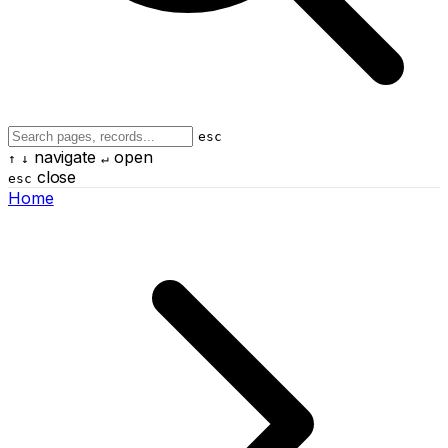
esc
navigate
open
↑
↓
↵
close
esc
Home