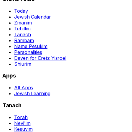
Today
Jewish Calendar
Zmanim
Tehillim
Tanach
Rambam
Name Pesukim
Personalities
Daven for Eretz Yisroel
Shiurim
Apps
All Apps
Jewish Learning
Tanach
Torah
Nevi'im
Kesuvim