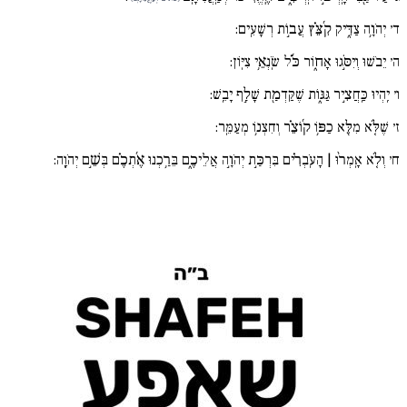
ד׳
יְהֹוָ֥ה צַדִּ֑יק קִ֜צֵּ֗ץ עֲב֣וֹת רְשָׁעִֽים:
ה׳
יֵבֹשׁוּ וְיִסֹּ֣גוּ אָח֑וֹר כֹּ֜֗ל שֹֽׂנְאֵ֥י צִיּֽוֹן:
ו׳
יִֽהְיוּ כַּֽחֲצִ֣יר גַּגּ֑וֹת שֶׁקַּדְמַ֖ת שָׁלַ֣ף יָבֵֽשׁ:
ז׳
שֶׁלֹּ֚א מִלֵּ֖א כַפּ֥וֹ ק֜וֹצֵ֗ר וְחִצְנ֥וֹ מְעַמֵּֽר:
ח׳
וְלֹ֚א אָֽמְר֨וּ | הָעֹֽבְרִ֗ים בִּרְכַּ֣ת יְהֹוָ֣ה אֲלֵיכֶ֑ם בֵּרַ֥כְנוּ אֶ֜תְכֶ֗ם בְּשֵׁ֣ם יְהֹוָֽה: