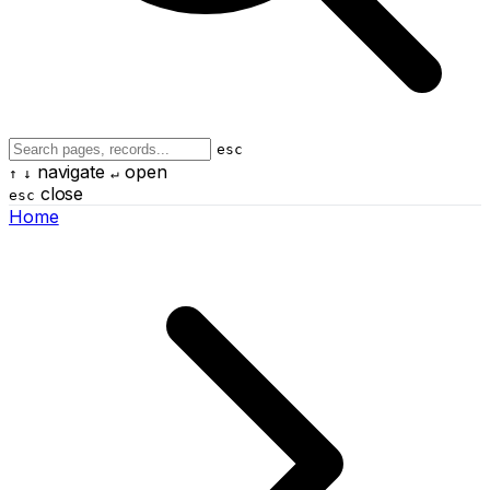
esc
navigate
open
↑
↓
↵
close
esc
Home