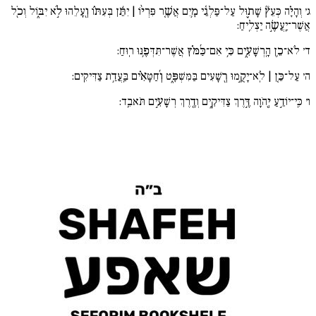
ג׳
וְהָיָ֗ה כְּעֵץ֘ שָׁת֪וּל עַל־פַּלְגֵ֫י מָ֥יִם אֲשֶׁ֚ר פִּרְי֨וֹ | יִתֵּ֬ן בְּעִתּ֗וֹ וְ֖עָלֵהוּ לֹ֣א יִבּ֑וֹל וְכֹ֖ל
אֲשֶׁר־יַֽעֲשֶׂ֣ה יַצְלִֽיחַ:
ד׳
לֹא־כֵ֥ן הָֽרְשָׁעִ֑ים כִּ֥י אִם־כַּ֜מֹּ֗ץ אֲשֶׁר־תִּדְּפֶ֥נּוּ רֽוּחַ:
ה׳
עַל־כֵּ֚ן | לֹֽא־יָקֻ֣מוּ רְ֖שָׁעִים בַּמִּשְׁפָּ֑ט וְ֜חַטָּאִ֗ים בַּֽעֲדַ֥ת צַדִּיקִֽים:
ו׳
כִּֽי־יוֹדֵ֣עַ יְ֖הֹוָה דֶּ֣רֶךְ צַדִּיקִ֑ים וְדֶ֖רֶךְ רְשָׁעִ֣ים תֹּאבֵֽד: