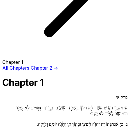
Chapter 1
All Chapters
Chapter 2 →
Chapter 1
פרק א׳
א׳
אַֽשְֽׁרֵ֥י הָאִ֗ישׁ אֲשֶׁ֚ר לֹ֥א הָלַךְ֘ בַּֽעֲצַ֪ת רְשָׁ֫עִ֥ים וּבְדֶ֣רֶךְ חַ֖טָּאִים לֹ֥א עָמָ֑ד
וּבְמוֹשַׁ֥ב לֵ֜צִ֗ים לֹ֣א יָשָֽׁב:
ב׳
כִּ֚י אִ֥ם־בְּתוֹרַ֥ת יְהֹוָ֗ה חֶ֫פְצ֥וֹ וּבְתֽוֹרָת֥וֹ יֶהְ֜גֶּ֗ה יוֹמָ֥ם וָלָֽיְלָה: