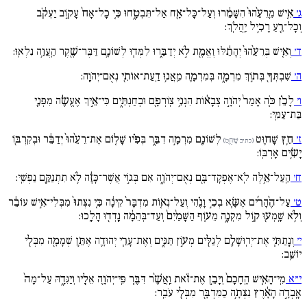
ג׳
אִ֚ישׁ מֵֽרֵעֵ֙הוּ֙ הִשָּׁמֵ֔רוּ וְעַל־כָּל־אָ֖ח אַל־תִּבְטָ֑חוּ כִּ֚י כָל־אָח֙ עָק֣וֹב יַעְקֹ֔ב
וְכָל־רֵ֖עַ רָכִ֥יל יַֽהֲלֹֽךְ:
ד׳
וְאִ֚ישׁ בְּרֵעֵ֙הוּ֙ יְהָתֵ֔לּוּ וֶאֱמֶ֖ת לֹ֣א יְדַבֵּ֑רוּ לִמְּד֧וּ לְשׁוֹנָ֛ם דַּבֶּר־שֶׁ֖קֶר הַֽעֲוֵ֥ה נִלְאֽוּ:
ה׳
שִׁבְתְּךָ֖ בְּת֣וֹךְ מִרְמָ֑ה בְּמִרְמָ֛ה מֵֽאֲנ֥וּ דַֽעַת־אוֹתִ֖י נְאֻם־יְהֹוָֽה:
ו׳
לָכֵ֗ן כֹּ֚ה אָמַר֙ יְהֹוָ֣ה צְבָא֔וֹת הִנְנִ֥י צֽוֹרְפָ֖ם וּבְחַנְתִּ֑ים כִּי־אֵ֣יךְ אֶעֱשֶׂ֔ה מִפְּנֵ֖י
בַּת־עַמִּֽי:
ז׳
חֵ֥ץ שָׁח֛וּט
לְשׁוֹנָ֖ם מִרְמָ֣ה דִבֵּ֑ר בְּפִ֗יו שָׁל֚וֹם אֶת־רֵעֵ֙הוּ֙ יְדַבֵּ֔ר וּבְקִרְבּ֖וֹ
(כתיב שָׁוחֻ֛ט)
יָשִׂ֥ים אָרְבּֽוֹ:
ח׳
הַֽעַל־אֵ֥לֶּה לֹֽא־אֶפְקָד־בָּ֖ם נְאֻם־יְהֹוָ֑ה אִם בְּג֣וֹי אֲשֶׁר־כָּזֶ֔ה לֹ֥א תִתְנַקֵּ֖ם נַפְשִֽׁי:
ט׳
עַל־הֶ֨הָרִ֜ים אֶשָּׂ֧א בְכִ֣י וָנֶ֗הִי וְעַל־נְא֚וֹת מִדְבָּר֙ קִינָ֔ה כִּ֚י נִצְּתוּ֙ מִבְּלִי־אִ֣ישׁ עוֹבֵ֔ר
וְלֹ֥א שָֽׁמְע֖וּ ק֣וֹל מִקְנֶ֑ה מֵע֚וֹף הַשָּׁמַ֙יִם֙ וְעַד־בְּהֵמָ֔ה נָֽדְד֖וּ הָלָֽכוּ:
י׳
וְנָֽתַתִּ֧י אֶת־יְרֽוּשָׁלִַ֛ם לְגַלִּ֖ים מְע֣וֹן תַּנִּ֑ים וְאֶת־עָרֵ֧י יְהוּדָ֛ה אֶתֵּ֥ן שְׁמָמָ֖ה מִבְּלִ֖י
יוֹשֵֽׁב:
י״א
מִֽי־הָאִ֚ישׁ הֶֽחָכָם֙ וְיָבֵ֣ן אֶת־זֹ֔את וַֽאֲשֶׁ֨ר דִּבֶּ֧ר פִּֽי־יְהֹוָ֛ה אֵלָ֖יו וְיַגִּדָ֑הּ עַל־מָה֙
אָֽבְדָ֣ה הָאָ֔רֶץ נִצְּתָ֥ה כַמִּדְבָּ֖ר מִבְּלִ֖י עֹבֵֽר: