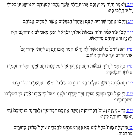
י״ב
וַיֹּ֣אמֶר יְהֹוָ֗ה עַל־עָזְבָם֙ אֶת־תּ֣וֹרָתִ֔י אֲשֶׁ֥ר נָתַ֖תִּי לִפְנֵיהֶ֑ם וְלֹא־שָֽׁמְע֥וּ בְקוֹלִ֖י
וְלֹא־הָ֥לְכוּ בָֽהּ:
י״ג
וַיֵּ֣לְכ֔וּ אַֽחֲרֵ֖י שְׁרִר֣וּת לִבָּ֑ם וְאַֽחֲרֵי֙ הַבְּעָלִ֔ים אֲשֶׁ֥ר לִמְּד֖וּם אֲבוֹתָֽם:
י״ד
לָכֵ֗ן כֹּֽה־אָמַ֞ר יְהֹוָ֚ה צְבָאוֹת֙ אֱלֹהֵ֣י יִשְׂרָאֵ֔ל הִנְנִ֧י מַֽאֲכִילָ֛ם אֶת־הָעָ֥ם הַזֶּ֖ה
לַֽעֲנָ֑ה וְהִשְׁקִיתִ֖ים מֵי־רֹֽאשׁ:
ט״ו
וַֽהֲפִֽצוֹתִים֙ בַּגּוֹיִ֔ם אֲשֶׁר֙ לֹ֣א יָֽדְע֔וּ הֵ֖מָּה וַֽאֲבוֹתָ֑ם וְשִׁלַּחְתִּ֚י אַֽחֲרֵיהֶם֙
אֶת־הַחֶ֔רֶב עַ֥ד כַּלּוֹתִ֖י אוֹתָֽם:
ט״ז
כֹּ֚ה אָמַר֙ יְהֹוָ֣ה צְבָא֔וֹת הִתְבּֽוֹנְנ֛וּ וְקִרְא֥וּ לַמְקֽוֹנְנ֖וֹת וּתְבוֹאֶ֑ינָה וְאֶל־הַֽחֲכָמ֥וֹת
שִׁלְח֖וּ וְתָבֽוֹאנָה:
י״ז
וּתְמַהֵ֕רְנָה וְתִשֶּׂ֥נָה עָלֵ֖ינוּ נֶ֑הִי וְתֵרַ֚דְנָה עֵינֵ֙ינוּ֙ דִּמְעָ֔ה וְעַפְעַפֵּ֖ינוּ יִזְּלוּ־מָֽיִם:
י״ח
כִּ֣י ק֥וֹל נְהִ֛י נִשְׁמַ֥ע מִצִּיּ֖וֹן אֵ֣יךְ שֻׁדָּ֑דְנוּ בֹּ֚שְׁנֽוּ מְאֹד֙ כִּֽי־עָזַ֣בְנוּ אָ֔רֶץ כִּ֥י הִשְׁלִ֖יכוּ
מִשְׁכְּנוֹתֵֽינוּ:
י״ט
כִּֽי־שְׁמַ֚עְנָה נָשִׁים֙ דְּבַר־יְהֹוָ֔ה וְתִקַּ֥ח אָזְנְכֶ֖ם דְּבַר־פִּ֑יו וְלַמֵּ֚דְנָה בְנֽוֹתֵיכֶם֙ נֶ֔הִי
וְאִשָּׁ֥ה רְעוּתָ֖הּ קִינָֽה:
כ׳
כִּי־עָ֚לָה מָ֙וֶת֙ בְּחַלּוֹנֵ֔ינוּ בָּ֖א בְּאַרְמְנוֹתֵ֑ינוּ לְהַכְרִ֚ית עוֹלָל֙ מִח֔וּץ בַּֽחוּרִ֖ים
מֵֽרְחֹבֽוֹת: