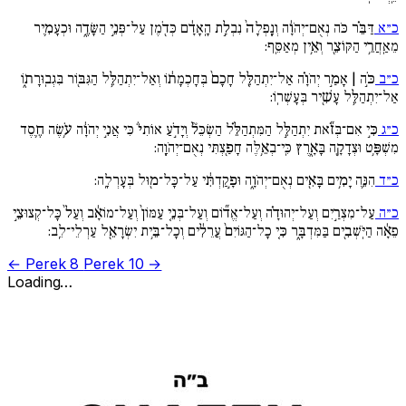
כ״א
דַּבֵּ֗ר כֹּה נְאֻם־יְהֹוָ֔ה וְנָֽפְלָה֙ נִבְלַ֣ת הָֽאָדָ֔ם כְּדֹ֖מֶן עַל־פְּנֵ֣י הַשָּׂדֶ֑ה וּכְעָמִ֛יר
מֵאַֽחֲרֵ֥י הַקּוֹצֵ֖ר וְאֵ֥ין מְאַסֵּֽף:
כ״ב
כֹּ֣ה | אָמַ֣ר יְהֹוָ֗ה אַל־יִתְהַלֵּ֚ל חָכָם֙ בְּחָכְמָת֔וֹ וְאַל־יִתְהַלֵּ֥ל הַגִּבּ֖וֹר בִּגְבֽוּרָת֑וֹ
אַל־יִתְהַלֵּ֥ל עָשִׁ֖יר בְּעָשְׁרֽוֹ:
כ״ג
כִּ֣י אִם־בְּזֹ֞את יִתְהַלֵּ֣ל הַמִּתְהַלֵּ֗ל הַשְׂכֵּל֘ וְיָדֹ֣עַ אוֹתִי֒ כִּי אֲנִ֣י יְהֹוָ֔ה עֹ֥שֶׂה חֶ֛סֶד
מִשְׁפָּ֥ט וּצְדָקָ֖ה בָּאָ֑רֶץ כִּֽי־בְאֵ֥לֶּה חָפַ֖צְתִּי נְאֻם־יְהֹוָֽה:
כ״ד
הִנֵּ֛ה יָמִ֥ים בָּאִ֖ים נְאֻם־יְהֹוָ֑ה וּפָ֣קַדְתִּ֔י עַל־כָּל־מ֖וּל בְּעָרְלָֽה:
כ״ה
עַל־מִצְרַ֣יִם וְעַל־יְהוּדָ֗ה וְעַל־אֱד֞וֹם וְעַל־בְּנֵ֚י עַמּוֹן֙ וְעַל־מוֹאָ֔ב וְעַל֙ כָּל־קְצוּצֵ֣י
פֵאָ֔ה הַיֹּֽשְׁבִ֖ים בַּמִּדְבָּ֑ר כִּ֚י כָל־הַגּוֹיִם֙ עֲרֵלִ֔ים וְכָל־בֵּ֥ית יִשְׂרָאֵ֖ל עַרְלֵי־לֵֽב:
← Perek 8
Perek 10 →
Loading…