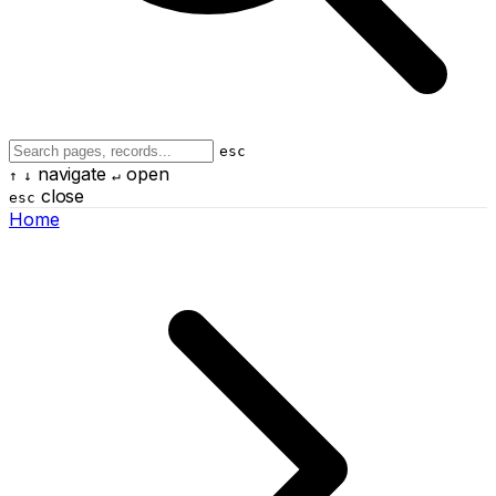
esc
navigate
open
↑
↓
↵
close
esc
Home