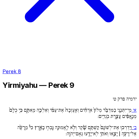
Perek 8
Yirmiyahu — Perek 9
ירמיה פרק ט׳
א׳
מִֽי־יִתְּנֵ֣נִי בַמִּדְבָּ֗ר מְלוֹן֙ אֹֽרְחִ֔ים וְאֶֽעֶזְבָה֙ אֶת־עַמִּ֔י וְאֵלְכָ֖ה מֵֽאִתָּ֑ם כִּ֚י כֻלָּם֙
מְנָ֣אֲפִ֔ים עֲצֶ֖רֶת בֹּֽגְדִֽים:
ב׳
וַיַּדְרְכ֚וּ אֶת־לְשׁוֹנָם֙ קַשְׁתָּ֣ם שֶׁ֔קֶר וְלֹ֥א לֶֽאֱמוּנָ֖ה גָּֽבְר֣וּ בָאָ֑רֶץ כִּי֩ מֵֽרָעָ֨ה
אֶל־רָעָ֧ה | יָצָ֛אוּ וְאֹתִ֥י לֹֽא־יָדָ֖עוּ נְאֻם־יְהֹוָֽה: