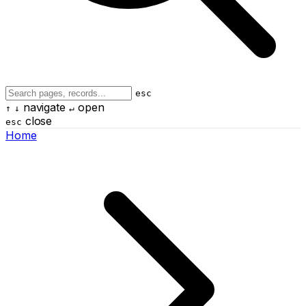
esc
navigate
open
↑
↓
↵
close
esc
Home