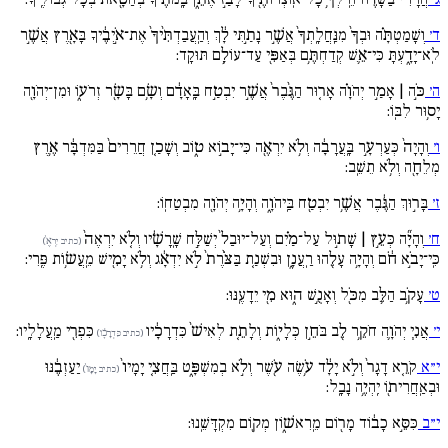
ד׳
וְשָׁמַטְתָּ֗ה וּבְךָ֙ מִנַּֽחֲלָֽתְךָ֙ אֲשֶׁ֣ר נָתַ֣תִּי לָ֔ךְ וְהַֽעֲבַדְתִּ֙יךָ֙ אֶת־אֹ֣יְבֶ֔יךָ בָּאָ֖רֶץ אֲשֶׁ֣ר
לֹֽא־יָדָ֑עְתָּ כִּי־אֵ֛שׁ קְדַחְתֶּ֥ם בְּאַפִּ֖י עַד־עוֹלָ֥ם תּוּקָֽד:
ה׳
כֹּ֣ה | אָמַ֣ר יְהֹוָ֗ה אָר֚וּר הַגֶּ֙בֶר֙ אֲשֶׁ֣ר יִבְטַ֣ח בָּֽאָדָ֔ם וְשָׂ֥ם בָּשָׂ֖ר זְרֹע֑וֹ וּמִן־יְהֹוָ֖ה
יָס֥וּר לִבּֽוֹ:
ו׳
וְהָיָה֙ כְּעַרְעָ֣ר בָּֽעֲרָבָ֔ה וְלֹ֥א יִרְאֶ֖ה כִּי־יָב֣וֹא ט֑וֹב וְשָׁכַ֚ן חֲרֵרִים֙ בַּמִּדְבָּ֔ר אֶ֥רֶץ
מְלֵחָ֖ה וְלֹ֥א תֵשֵֽׁב:
ז׳
בָּר֣וּךְ הַגֶּ֔בֶר אֲשֶׁ֥ר יִבְטַ֖ח בַּֽיהֹוָ֑ה וְהָיָ֥ה יְהֹוָ֖ה מִבְטַחֽוֹ:
ח׳
וְהָיָ֞ה כְּעֵ֣ץ | שָׁת֣וּל עַל־מַ֗יִם וְעַל־יוּבַל֙ יְשַׁלַּ֣ח שָֽׁרָשָׁ֔יו וְלֹ֚א יִרְאֶה֙
(כתיב יִרְאֶ֙)
כִּֽי־יָבֹ֣א חֹ֔ם וְהָיָ֥ה עָלֵ֖הוּ רַֽעֲנָ֑ן וּבִשְׁנַ֚ת בַּצֹּ֙רֶת֙ לֹ֣א יִדְאָ֔ג וְלֹ֥א יָמִ֖ישׁ מֵֽעֲשׂ֥וֹת פֶּֽרִי:
ט׳
עָקֹ֥ב הַלֵּ֛ב מִכֹּ֖ל וְאָנֻ֣שׁ ה֑וּא מִ֖י יֵדָעֶֽנּוּ:
י׳
אֲנִ֧י יְהֹוָ֛ה חֹקֵ֥ר לֵ֖ב בֹּחֵ֣ן כְּלָי֑וֹת וְלָתֵ֚ת לְאִישׁ֙ כִּדְרָכָ֔יו
כִּפְרִ֖י מַֽעֲלָלָֽיו:
(כתיב כִּדְרָכָ֔ו)
י״א
קֹרֵ֚א דָגָר֙ וְלֹ֣א יָלָ֔ד עֹ֥שֶׂה עֹ֖שֶׁר וְלֹ֣א בְמִשְׁפָּ֑ט בַּֽחֲצִ֚י יָמָיו֙
יַעַזְבֶ֔נּוּ
(כתיב יָמָו֙)
וּבְאַֽחֲרִית֖וֹ יִֽהְיֶ֥ה נָבָֽל:
י״ב
כִּסֵּ֣א כָב֔וֹד מָר֖וֹם מֵֽרִאשׁ֑וֹן מְק֖וֹם מִקְדָּשֵֽׁנוּ: