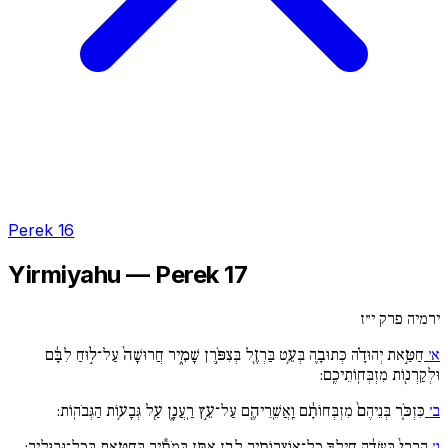
Perek 16
Yirmiyahu — Perek 17
ירמיה פרק י״ז
א׳
חַטַּ֣את יְהוּדָ֗ה כְּתוּבָ֛ה בְּעֵ֥ט בַּרְזֶ֖ל בְּצִפֹּ֣רֶן שָׁמִ֑יר חֲרוּשָׁה֙ עַל־ל֣וּחַ לִבָּ֔ם
וּלְקַרְנ֖וֹת מִזְבְּחֽוֹתֵיכֶֽם:
ב׳
כִּזְכֹּ֚ר בְּנֵיהֶם֙ מִזְבְּחוֹתָ֔ם וַֽאֲשֵֽׁרֵיהֶ֖ם עַל־עֵ֣ץ רַֽעֲנָ֑ן עַ֖ל גְּבָע֥וֹת הַגְּבֹהֽוֹת:
ג׳
הֲרָרִי֙ בַּשָּׂדֶ֔ה חֵֽילְךָ֥ כָל־אֽוֹצְרוֹתֶ֖יךָ לָבַ֣ז אֶתֵּ֑ן בָּֽמֹתֶ֕יךָ בְּחַטָּ֖את בְּכָל־גְּבוּלֶֽיךָ: