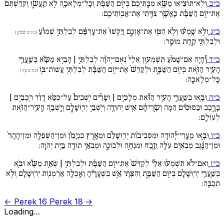
כ״ב
וְלֹֽא־תוֹצִ֨יאוּ מַשָּׂ֚א מִבָּֽתֵּיכֶם֙ בְּי֣וֹם הַשַּׁבָּ֔ת וְכָל־מְלָאכָ֖ה לֹ֣א תַֽעֲשׂ֑וּ וְקִדַּשְׁתֶּם֙
אֶת־י֣וֹם הַשַּׁבָּ֔ת כַּֽאֲשֶׁ֥ר צִוִּ֖יתִי אֶת־אֲבֽוֹתֵיכֶֽם:
כ״ג
וְלֹ֣א שָֽׁמְע֔וּ וְלֹ֥א הִטּ֖וּ אֶת־אָזְנָ֑ם וַיַּקְשׁוּ֙ אֶת־עָרְפָּ֔ם לְבִלְתִּ֣י שְׁמוֹ֔עַ
(כתיב שְׁומֹ֔עַ)
וּלְבִלְתִּ֖י קַ֥חַת מוּסָֽר:
כ״ד
וְ֠הָיָה אִם־שָׁמֹ֨עַ תִּשְׁמְע֚וּן אֵלַי֙ נְאֻם־יְהֹוָ֔ה לְבִלְתִּ֣י | הָבִ֣יא מַשָּׂ֗א בְּשַֽׁעֲרֵ֛י
הָעִ֥יר הַזֹּ֖את בְּי֣וֹם הַשַּׁבָּ֑ת וּלְקַדֵּשׁ֙ אֶת־י֣וֹם הַשַּׁבָּ֔ת לְבִלְתִּ֥י עֲשׂוֹת־בּ֖וֹ
(כתיב בֹּ֖ה)
כָּל־מְלָאכָֽה:
כ״ה
וּבָ֣אוּ בְשַֽׁעֲרֵ֣י הָעִ֣יר הַזֹּ֡את מְלָכִ֣ים | וְשָׂרִ֡ים יֹֽשְׁבִים֩ עַל־כִּסֵּ֨א דָוִ֜ד רֹֽכְבִ֣ים |
בָּרֶ֣כֶב וּבַסּוּסִ֗ים הֵמָּה וְשָׂ֣רֵיהֶ֔ם אִ֥ישׁ יְהוּדָ֖ה וְיֹֽשְׁבֵ֣י יְרֽוּשָׁלִָ֑ם וְיָֽשְׁבָ֛ה הָֽעִ֥יר־הַזֹּ֖את
לְעוֹלָֽם:
כ״ו
וּבָ֣אוּ מֵֽעָֽרֵי־יְ֠הוּדָה וּמִסְּבִיב֨וֹת יְרֽוּשָׁלִַ֜ם וּמֵאֶ֣רֶץ בִּנְיָמִ֗ן וּמִן־הַשְּׁפֵלָ֚ה וּמִן־הָהָר֙
וּמִן־הַנֶּ֔גֶב מְבִאִ֛ים עֹלָ֥ה וְזֶ֖בַח וּמִנְחָ֣ה וּלְבוֹנָ֑ה וּמְבִאֵ֥י תוֹדָ֖ה בֵּ֥ית יְהֹוָֽה:
כ״ז
וְאִם־לֹ֨א תִשְׁמְע֜וּ אֵלַ֗י לְקַדֵּשׁ֙ אֶת־י֣וֹם הַשַּׁבָּ֔ת וּלְבִלְתִּ֣י | שְׂאֵ֣ת מַשָּׂ֗א וּבֹ֛א
בְּשַֽׁעֲרֵ֥י יְרֽוּשָׁלִַ֖ם בְּי֣וֹם הַשַּׁבָּ֑ת וְהִצַּ֧תִּי אֵ֣שׁ בִּשְׁעָרֶ֗יהָ וְאָֽכְלָ֛ה אַרְמְנ֥וֹת יְרֽוּשָׁלִַ֖ם וְלֹ֥א
תִכְבֶּֽה:
← Perek 16
Perek 18 →
Loading…