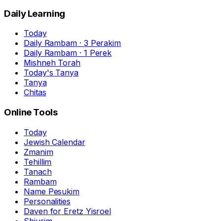
Daily Learning
Today
Daily Rambam · 3 Perakim
Daily Rambam · 1 Perek
Mishneh Torah
Today's Tanya
Tanya
Chitas
Online Tools
Today
Jewish Calendar
Zmanim
Tehillim
Tanach
Rambam
Name Pesukim
Personalities
Daven for Eretz Yisroel
Shiurim