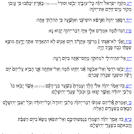
י״ג
מִקְוֵ֚ה יִשְׂרָאֵל֙ יְהֹוָ֔ה כָּל־עֹֽזְבֶ֖יךָ יֵבֹ֑שׁוּ וְסוּרַי֙
בָּאָ֣רֶץ יִכָּתֵ֔בוּ כִּ֥י עָֽזְב֛וּ
(כתיב יְסוּרַי֙)
מְק֥וֹר מַֽיִם־חַיִּ֖ים אֶת־יְהֹוָֽה:
י״ד
רְפָאֵ֚נִי יְהֹוָה֙ וְאֵ֣רָפֵ֔א הוֹשִׁיעֵ֖נִי וְאִוָּשֵׁ֑עָה כִּ֥י תְהִלָּתִ֖י אָֽתָּה:
ט״ו
הִנֵּה־הֵ֕מָּה אֹֽמְרִ֖ים אֵלָ֑י אַיֵּ֥ה דְבַר־יְהֹוָ֖ה יָ֥בוֹא נָֽא:
ט״ז
וַֽאֲנִ֞י לֹֽא־אַ֣צְתִּי | מֵֽרֹעֶ֣ה אַֽחֲרֶ֗יךָ וְי֥וֹם אָנ֛וּשׁ לֹ֥א הִתְאַוֵּ֖יתִי אַתָּ֣ה יָדָ֑עְתָּ מוֹצָ֣א
שְׂפָתַ֔י נֹ֥כַח פָּנֶ֖יךָ הָיָֽה:
י״ז
אַל־תִּֽהְיֵה־לִ֖י לִמְחִתָּ֑ה מַֽחֲסִי־אַ֖תָּה בְּי֥וֹם רָעָֽה:
י״ח
יֵבֹ֚שׁוּ רֹֽדְפַי֙ וְאַל־אֵבֹ֣שָׁה אָ֔נִי יֵחַ֣תּוּ הֵ֔מָּה וְאַל־אֵחַ֖תָּה אָ֑נִי הָבִ֚יא עֲלֵיהֶם֙ י֣וֹם
רָעָ֔ה וּמִשְׁנֶ֥ה שִׁבָּר֖וֹן שָׁבְרֵֽם:
י״ט
כֹּֽה־אָמַ֨ר יְהֹוָ֜ה אֵלַ֗י הָלֹ֚ךְ וְעָֽמַדְתָּ֙ בְּשַׁ֣עַר בְּנֵֽי־הָעָ֔ם
אֲשֶׁ֨ר יָבֹ֚אוּ בוֹ֙
(כתיב עָ֔ם)
מַלְכֵ֣י יְהוּדָ֔ה וַֽאֲשֶׁ֖ר יֵ֣צְאוּ ב֑וֹ וּבְכֹ֖ל שַֽׁעֲרֵ֥י יְרֽוּשָׁלִָֽם:
כ׳
וְאָמַרְתָּ֣ אֲ֠לֵיהֶם שִׁמְע֨וּ דְבַר־יְהֹוָ֜ה מַלְכֵ֚י יְהוּדָה֙ וְכָל־יְהוּדָ֔ה וְכֹ֖ל יֹֽשְׁבֵ֣י יְרֽוּשָׁלִָ֑ם
הַבָּאִ֖ים בַּשְּׁעָרִ֥ים הָאֵֽלֶּה:
כ״א
כֹּה אָמַ֣ר יְהֹוָ֔ה הִשָּֽׁמְר֖וּ בְּנַפְשֽׁוֹתֵיכֶ֑ם וְאַל־תִּשְׂא֚וּ מַשָּׂא֙ בְּי֣וֹם הַשַּׁבָּ֔ת
וַֽהֲבֵאתֶ֖ם בְּשַֽׁעֲרֵ֥י יְרֽוּשָׁלִָֽם: