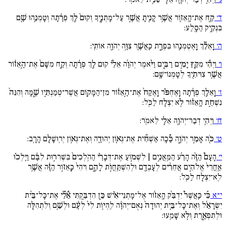
ד׳
קַ֧ח אֶת־הָֽאֵז֛וֹר אֲשֶׁ֥ר קָנִ֖יתָ אֲשֶׁ֣ר עַל־מָתְנֶ֑יךָ וְקוּם֙ לֵ֣ךְ פְּרָ֔תָה וְטָמְנֵ֥הוּ שָׁ֖ם
בִּנְקִ֥יק הַסָּֽלַע:
ה׳
וָֽאֵלֵ֕ךְ וָֽאֶטְמְנֵ֖הוּ בִּפְרָ֑ת כַּֽאֲשֶׁ֛ר צִוָּ֥ה יְהֹוָ֖ה אוֹתִֽי:
ו׳
וַיְהִ֕י מִקֵּ֖ץ יָמִ֣ים רַבִּ֑ים וַיֹּ֨אמֶר יְהֹוָ֜ה אֵלַ֗י קוּם לֵ֣ךְ פְּרָ֔תָה וְקַ֚ח מִשָּׁם֙ אֶת־הָ֣אֵז֔וֹר
אֲשֶׁ֥ר צִוִּיתִ֖יךָ לְטָמְנוֹ־שָֽׁם:
ז׳
וָֽאֵלֵ֣ךְ פְּרָ֔תָה וָֽאֶחְפֹּ֗ר וָֽאֶקַּח֙ אֶת־הָ֣אֵז֔וֹר מִן־הַמָּק֖וֹם אֲשֶׁר־טְמַנְתִּ֣יו שָׁ֑מָּה וְהִנֵּה֙
נִשְׁחַ֣ת הָֽאֵז֔וֹר לֹ֥א יִצְלַ֖ח לַכֹּֽל:
ח׳
וַיְהִ֥י דְבַר־יְהֹוָ֖ה אֵלַ֥י לֵאמֹֽר:
ט׳
כֹּ֖ה אָמַ֣ר יְהֹוָ֑ה כָּ֠כָה אַשְׁחִ֞ית אֶת־גְּא֧וֹן יְהוּדָ֛ה וְאֶת־גְּא֥וֹן יְרֽוּשָׁלִַ֖ם הָרָֽב:
י׳
הָעָם֩ הַזֶּ֨ה הָרַ֜ע הַמֵּֽאֲנִ֣ים | לִשְׁמ֣וֹעַ אֶת־דְּבָרַ֗י הַהֹֽלְכִים֙ בִּשְׁרִר֣וּת לִבָּ֔ם וַיֵּֽלְכ֗וּ
אַֽחֲרֵי֙ אֱלֹהִ֣ים אֲחֵרִ֔ים לְעָבְדָ֖ם וּלְהִשְׁתַּֽחֲו‍ֹ֣ת לָהֶ֑ם וִיהִי֙ כָּֽאֵז֣וֹר הַזֶּ֔ה אֲשֶׁ֥ר
לֹֽא־יִצְלַ֖ח לַכֹּֽל:
י״א
כִּ֡י כַּֽאֲשֶׁר֩ יִדְבַּ֨ק הָֽאֵז֜וֹר אֶל־מָתְנֵי־אִ֗ישׁ כֵּ֣ן הִדְבַּ֣קְתִּי אֵ֠לַ֠י אֶת־כָּל־בֵּ֨ית
יִשְׂרָאֵ֜ל וְאֶת־כָּל־בֵּ֚ית יְהוּדָה֙ נְאֻם־יְהֹוָ֔ה לִֽהְי֥וֹת לִי֙ לְעָ֔ם וּלְשֵׁ֥ם וְלִתְהִלָּ֖ה
וּלְתִפְאָ֑רֶת וְלֹ֖א שָׁמֵֽעוּ: