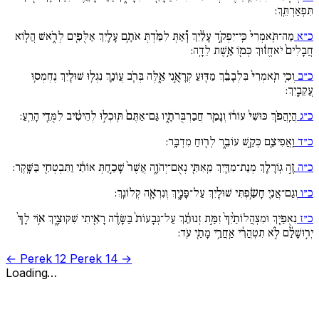
תִּפְאַרְתֵּֽךְ:
כ״א
מַה־תֹּֽאמְרִי֙ כִּֽי־יִפְקֹ֣ד עָלַ֔יִךְ וְ֠אַתְּ לִמַּ֨דְתְּ אֹתָ֥ם עָלַ֛יִךְ אַלֻּפִ֖ים לְרֹ֑אשׁ הֲל֚וֹא
חֲבָלִים֙ יֹאחֱז֔וּךְ כְּמ֖וֹ אֵ֥שֶׁת לֵדָֽה:
כ״ב
וְכִ֚י תֹֽאמְרִי֙ בִּלְבָבֵ֔ךְ מַדּ֖וּעַ קְרָאֻ֣נִי אֵ֑לֶּה בְּרֹ֧ב עֲו‍ֹנֵ֛ךְ נִגְל֥וּ שׁוּלַ֖יִךְ נֶחְמְס֥וּ
עֲקֵבָֽיִךְ:
כ״ג
הֲיַֽהֲפֹ֚ךְ כּוּשִׁי֙ עוֹר֔וֹ וְנָמֵ֖ר חֲבַרְבֻּרֹתָ֑יו גַּם־אַתֶּם֙ תּֽוּכְל֣וּ לְהֵיטִ֔יב לִמֻּדֵ֖י הָרֵֽעַ:
כ״ד
וַֽאֲפִיצֵ֖ם כְּקַ֣שׁ עוֹבֵ֑ר לְר֖וּחַ מִדְבָּֽר:
כ״ה
זֶ֣ה גֽוֹרָלֵ֧ךְ מְנַת־מִדַּ֛יִךְ מֵֽאִתִּ֖י נְאֻם־יְהֹוָ֑ה אֲשֶׁר֙ שָׁכַ֣חַתְּ אוֹתִ֔י וַתִּבְטְחִ֖י בַּשָּֽׁקֶר:
כ״ו
וְגַם־אֲנִ֛י חָשַׂ֥פְתִּי שׁוּלַ֖יִךְ עַל־פָּנָ֑יִךְ וְנִרְאָ֖ה קְלוֹנֵֽךְ:
כ״ז
נִאֻפַ֚יִךְ וּמִצְהֲלוֹתַ֙יִךְ֙ זִמַּ֣ת זְנוּתֵ֔ךְ עַל־גְּבָעוֹת֙ בַּשָּׂדֶ֔ה רָאִ֖יתִי שִׁקּוּצָ֑יִךְ א֥וֹי לָךְ֙
יְר֣וּשָׁלִַ֔ם לֹ֣א תִטְהֲרִ֔י אַֽחֲרֵ֥י מָתַ֖י עֹֽד:
← Perek 12
Perek 14 →
Loading…