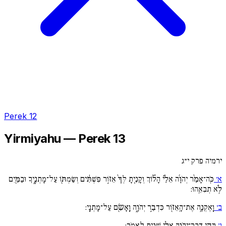
Perek 12
Yirmiyahu — Perek 13
ירמיה פרק י״ג
א׳
כֹּֽה־אָמַ֨ר יְהֹוָ֜ה אֵלַ֗י הָל֞וֹךְ וְקָנִ֚יתָ לְּךָ֙ אֵז֣וֹר פִּשְׁתִּ֔ים וְשַׂמְתּ֖וֹ עַל־מָתְנֶ֑יךָ וּבַמַּ֖יִם
לֹ֥א תְבִאֵֽהוּ:
ב׳
וָֽאֶקְנֶ֥ה אֶת־הָֽאֵז֖וֹר כִּדְבַ֣ר יְהֹוָ֑ה וָֽאָשִׂ֖ם עַל־מָתְנָֽי:
ג׳
וַיְהִ֧י דְבַר־יְהֹוָ֛ה אֵלַ֖י שֵׁנִ֥ית לֵאמֹֽר: