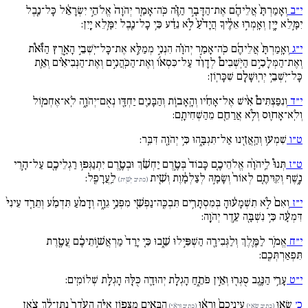
י״ב
וְאָמַרְתָּ֙ אֲלֵיהֶ֜ם אֶת־הַדָּבָ֣ר הַזֶּ֗ה כֹּֽה־אָמַ֚ר יְהֹוָה֙ אֱלֹהֵ֣י יִשְׂרָאֵ֔ל כָּל־נֵ֖בֶל
יִמָּ֣לֵא יָ֑יִן וְאָֽמְר֣וּ אֵלֶ֔יךָ הֲיָדֹ֙עַ֙ לֹ֣א נֵדַ֔ע כִּ֥י כָל־נֵ֖בֶל יִמָּ֥לֵא יָֽיִן:
י״ג
וְאָֽמַרְתָּ֙ אֲלֵיהֶ֜ם כֹּֽה־אָמַ֣ר יְהֹוָ֗ה הִנְנִ֣י מְמַלֵּ֣א אֶת־כָּל־יֹֽשְׁבֵ֣י הָאָ֪רֶץ הַזֹּ֠א֩ת
וְאֶת־הַמְּלָכִ֣ים הַיֹּֽשְׁבִים֩ לְדָוִ֨ד עַל־כִּסְא֜וֹ וְאֶת־הַכֹּֽהֲנִ֣ים וְאֶת־הַנְּבִיאִ֗ים וְאֵ֛ת
כָּל־יֹֽשְׁבֵ֥י יְרֽוּשָׁלִָ֖ם שִׁכָּרֽוֹן:
י״ד
וְנִפַּצְתִּים֩ אִ֨ישׁ אֶל־אָחִ֜יו וְהָֽאָב֧וֹת וְהַבָּנִ֛ים יַחְדָּ֖ו נְאֻם־יְהֹוָ֑ה לֹֽא־אֶחְמ֧וֹל
וְלֹֽא־אָח֛וּס וְלֹ֥א אֲרַחֵ֖ם מֵהַשְׁחִיתָֽם:
ט״ו
שִׁמְע֥וּ וְהַֽאֲזִ֖ינוּ אַל־תִּגְבָּ֑הוּ כִּ֥י יְהֹוָ֖ה דִּבֵּֽר:
ט״ז
תְּנוּ֩ לַֽיהֹוָ֨ה אֱלֹהֵיכֶ֚ם כָּבוֹד֙ בְּטֶ֣רֶם יַחְשִׁ֔ךְ וּבְטֶ֛רֶם יִתְנַגְּפ֥וּ רַגְלֵיכֶ֖ם עַל־הָ֣רֵי
נָ֑שֶׁף וְקִוִּיתֶ֚ם לְאוֹר֙ וְשָׂמָ֣הּ לְצַלְמָ֔וֶת וְשִׁ֖ית
לַֽעֲרָפֶֽל:
(כתיב יְשִׁ֖ית)
י״ז
וְאִם֙ לֹ֣א תִשְׁמָע֔וּהָ בְּמִסְתָּרִ֥ים תִּבְכֶּֽה־נַפְשִׁ֖י מִפְּנֵ֣י גֵוָ֑ה וְדָמֹ֨עַ תִּדְמַ֜ע וְתֵרַ֚ד עֵינִי֙
דִּמְעָ֔ה כִּ֥י נִשְׁבָּ֖ה עֵ֥דֶר יְהֹוָֽה:
י״ח
אֱמֹ֥ר לַמֶּ֛לֶךְ וְלַגְּבִירָ֖ה הַשְׁפִּ֣ילוּ שֵׁ֑בוּ כִּ֚י יָרַד֙ מַרְאֲשׁ֣וֹתֵיכֶ֔ם עֲטֶ֖רֶת
תִּפְאַרְתְּכֶֽם:
י״ט
עָרֵ֥י הַנֶּ֛גֶב סֻגְּר֖וּ וְאֵ֣ין פֹּתֵ֑חַ הָגְלָ֧ת יְהוּדָ֛ה כֻּלָּ֖הּ הָגְלָ֥ת שְׁלוֹמִֽים:
כ׳
שְׂא֚וּ
עֵֽינֵיכֶם֙ וּרְא֔וּ
הַבָּאִ֖ים מִצָּפ֑וֹן אַיֵּ֗ה הָעֵ֙דֶר֙ נִתַּן־לָ֔ךְ צֹ֖אן
(כתיב שְׂא֚יּ)
(כתיב וּרְא֔יּ)