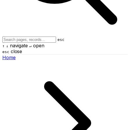
esc
navigate
open
↑
↓
↵
close
esc
Home