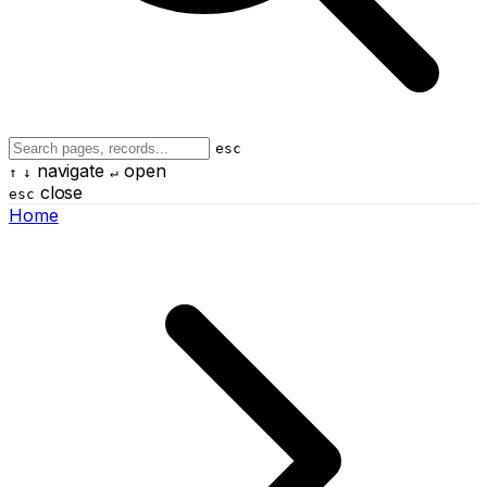
esc
navigate
open
↑
↓
↵
close
esc
Home