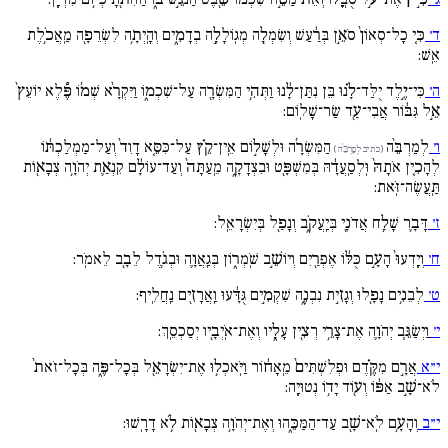
ד׳
כִּ֚י כָל־סְאוֹן֙ סֹאֵ֣ן בְּרַ֔עַשׁ וְשִׂמְלָ֖ה מְגֽוֹלָלָ֣ה בְדָמִ֑ים וְהָֽיְתָ֥ה לִשְׂרֵפָ֖ה מַֽאֲכֹ֥לֶת
אֵֽשׁ:
ה׳
כִּי־יֶ֣לֶד יֻלַּד־לָ֗נוּ בֵּן נִתַּן־לָ֔נוּ וַתְּהִ֥י הַמִּשְׂרָ֖ה עַל־שִׁכְמ֑וֹ וַיִּקְרָ֨א שְׁמ֜וֹ פֶּ֠לֶא יוֹעֵץ֙
אֵ֣ל גִּבּ֔וֹר אֲבִי־עַ֖ד שַׂר־שָׁלֽוֹם:
ו׳
לְמַרְבֵּ֨ה
הַמִּשְׂרָ֜ה וּלְשָׁל֣וֹם אֵֽין־קֵ֗ץ עַל־כִּסֵּ֚א דָוִד֙ וְעַל־מַמְלַכְתּ֔וֹ
(כתיב לְםַרְבֵּ֨ה)
לְהָכִ֚ין אֹתָהּ֙ וּֽלְסַֽעֲדָ֔הּ בְּמִשְׁפָּ֖ט וּבִצְדָקָ֑ה מֵֽעַתָּה֙ וְעַד־עוֹלָ֔ם קִנְאַ֛ת יְהֹוָ֥ה צְבָא֖וֹת
תַּֽעֲשֶׂה־זֹּֽאת:
ז׳
דָּבָ֛ר שָׁלַ֥ח אֲדֹנָ֖י בְּיַֽעֲקֹ֑ב וְנָפַ֖ל בְּיִשְׂרָאֵֽל:
ח׳
וְיָֽדְעוּ֙ הָעָ֣ם כֻּלּ֔וֹ אֶפְרַ֖יִם וְיוֹשֵׁ֣ב שֹֽׁמְר֑וֹן בְּגַֽאֲוָ֛ה וּבְגֹ֥דֶל לֵבָ֖ב לֵאמֹֽר:
ט׳
לְבֵנִ֥ים נָפָ֖לוּ וְגָזִ֣ית נִבְנֶ֑ה שִׁקְמִ֣ים גֻּדָּ֔עוּ וַֽאֲרָזִ֖ים נַֽחֲלִֽיף:
י׳
וַיְשַׂגֵּ֧ב יְהֹוָ֛ה אֶת־צָרֵ֥י רְצִ֖ין עָלָ֑יו וְאֶת־אֹֽיְבָ֖יו יְסַכְסֵֽךְ:
י״א
אֲרָ֣ם מִקֶּ֗דֶם וּפְלִשְׁתִּים֙ מֵֽאָח֔וֹר וַיֹּֽאכְל֥וּ אֶת־יִשְׂרָאֵ֖ל בְּכָל־פֶּ֑ה בְּכָל־זֹאת֙
לֹא־שָׁ֣ב אַפּ֔וֹ וְע֖וֹד יָד֥וֹ נְטוּיָֽה:
י״ב
וְהָעָ֥ם לֹֽא־שָׁ֖ב עַד־הַמַּכֵּ֑הוּ וְאֶת־יְהֹוָ֥ה צְבָא֖וֹת לֹ֥א דָרָֽשׁוּ: