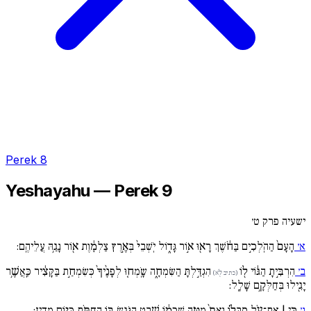
Perek 8
Yeshayahu — Perek 9
ישעיה פרק ט׳
א׳
הָעָם֙ הַהֹֽלְכִ֣ים בַּחֹ֔שֶׁךְ רָא֖וּ א֣וֹר גָּד֑וֹל יֹֽשְׁבֵי֙ בְּאֶ֣רֶץ צַלְמָ֔וֶת א֖וֹר נָגַ֥הּ עֲלֵיהֶֽם:
ב׳
הִרְבִּ֣יתָ הַגּ֔וֹי ל֖וֹ
הִגְדַּ֣לְתָּ הַשִּׂמְחָ֑ה שָֹֽמְח֚וּ לְפָנֶ֙יךָ֙ כְּשִׂמְחַ֣ת בַּקָּצִ֔יר כַּֽאֲשֶׁ֥ר
(כתיב לֹ֖א)
יָגִ֖ילוּ בְּחַלְּקָ֥ם שָׁלָֽל:
ג׳
כִּ֣י | אֶת־עֹ֣ל סֻבֳּל֗וֹ וְאֵת֙ מַטֵּ֣ה שִׁכְמ֔וֹ שֵׁ֖בֶט הַנֹּגֵ֣שׂ בּ֑וֹ הַחִתֹּ֖תָ כְּי֥וֹם מִדְיָֽן: