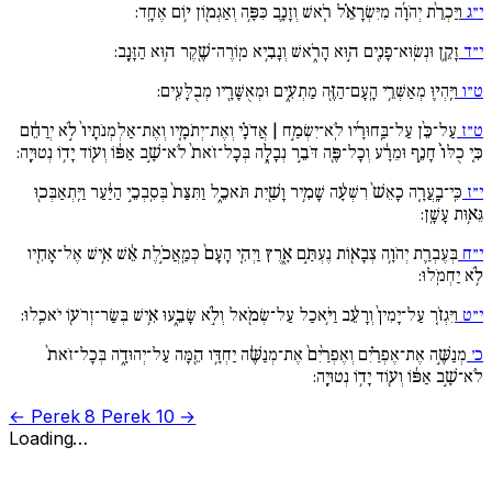
י״ג
וַיַּכְרֵ֨ת יְהֹוָ֜ה מִיִּשְׂרָאֵ֗ל רֹ֧אשׁ וְזָנָ֛ב כִּפָּ֥ה וְאַגְמ֖וֹן י֥וֹם אֶחָֽד:
י״ד
זָקֵ֥ן וּנְשֽׂוּא־פָנִ֖ים ה֣וּא הָרֹ֑אשׁ וְנָבִ֥יא מֽוֹרֶה־שֶׁ֖קֶר ה֥וּא הַזָּנָֽב:
ט״ו
וַיִּֽהְי֛וּ מְאַשְּׁרֵ֥י הָֽעָם־הַזֶּ֖ה מַתְעִ֑ים וּמְאֻשָּׁרָ֖יו מְבֻלָּעִֽים:
ט״ז
עַל־כֵּ֨ן עַל־בַּֽחוּרָ֜יו לֹֽא־יִשְׂמַ֣ח | אֲדֹנָ֗י וְאֶת־יְתֹמָ֚יו וְאֶת־אַלְמְנֹתָיו֙ לֹ֣א יְרַחֵ֔ם
כִּ֚י כֻלּוֹ֙ חָנֵ֣ף וּמֵרָ֔ע וְכָל־פֶּ֖ה דֹּבֵ֣ר נְבָלָ֑ה בְּכָל־זֹאת֙ לֹא־שָׁ֣ב אַפּ֔וֹ וְע֖וֹד יָד֥וֹ נְטוּיָֽה:
י״ז
כִּֽי־בָֽעֲרָ֚ה כָאֵשׁ֙ רִשְׁעָ֔ה שָׁמִ֥יר וָשַׁ֖יִת תֹּאכֵ֑ל וַתִּצַּת֙ בְּסִֽבְכֵ֣י הַיַּ֔עַר וַיִּֽתְאַבְּכ֖וּ
גֵּא֥וּת עָשָֽׁן:
י״ח
בְּעֶבְרַ֛ת יְהֹוָ֥ה צְבָא֖וֹת נֶעְתַּ֣ם אָ֑רֶץ וַיְהִ֚י הָעָם֙ כְּמַֽאֲכֹ֣לֶת אֵ֔שׁ אִ֥ישׁ אֶל־אָחִ֖יו
לֹ֥א יַחְמֹֽלוּ:
י״ט
וַיִּגְזֹ֚ר עַל־יָמִין֙ וְרָעֵ֔ב וַיֹּ֥אכַל עַל־שְׂמֹ֖אל וְלֹ֣א שָׂבֵ֑עוּ אִ֥ישׁ בְּשַׂר־זְרֹע֖וֹ יֹאכֵֽלוּ:
כ׳
מְנַשֶּׁ֣ה אֶת־אֶפְרַ֗יִם וְאֶפְרַ֙יִם֙ אֶת־מְנַשֶּׁ֔ה יַחְדָּ֥ו הֵ֖מָּה עַל־יְהוּדָ֑ה בְּכָל־זֹאת֙
לֹא־שָׁ֣ב אַפּ֔וֹ וְע֖וֹד יָד֥וֹ נְטוּיָֽה:
← Perek 8
Perek 10 →
Loading…