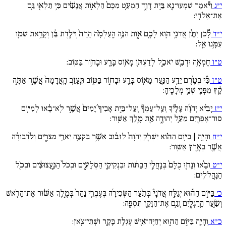
י״ג
וַיֹּ֕אמֶר שִׁמְעוּ־נָ֖א בֵּ֣ית דָּוִ֑ד הַמְעַ֚ט מִכֶּם֙ הַלְא֣וֹת אֲנָשִׁ֔ים כִּ֥י תַלְא֖וּ גַּ֥ם
אֶת־אֱלֹהָֽי:
י״ד
לָ֠כֵן יִתֵּ֨ן אֲדֹנָ֥י ה֛וּא לָכֶ֖ם א֑וֹת הִנֵּ֣ה הָֽעַלְמָ֗ה הָרָה֙ וְיֹלֶ֣דֶת בֵּ֔ן וְקָרָ֥את שְׁמ֖וֹ
עִמָּ֥נוּ אֵֽל:
ט״ו
חֶמְאָ֥ה וּדְבַ֖שׁ יֹאכֵ֑ל לְדַעְתּ֛וֹ מָא֥וֹס בָּרָ֖ע וּבָח֥וֹר בַּטּֽוֹב:
ט״ז
כִּ֠י בְּטֶ֨רֶם יֵדַ֥ע הַנַּ֛עַר מָא֥וֹס בָּרָ֖ע וּבָח֣וֹר בַּטּ֑וֹב תֵּֽעָזֵ֚ב הָֽאֲדָמָה֙ אֲשֶׁ֣ר אַתָּ֣ה
קָ֔ץ מִפְּנֵ֖י שְׁנֵ֥י מְלָכֶֽיהָ:
י״ז
יָבִ֨יא יְהֹוָ֜ה עָלֶ֗יךָ וְעַֽל־עַמְּךָ֘ וְעַל־בֵּ֣ית אָבִיךָ֒ יָמִים֙ אֲשֶׁ֣ר לֹֽא־בָ֔אוּ לְמִיּ֥וֹם
סוּר־אֶפְרַ֖יִם מֵעַ֣ל יְהוּדָ֑ה אֵ֖ת מֶ֥לֶךְ אַשּֽׁוּר:
י״ח
וְהָיָ֣ה | בַּיּ֣וֹם הַה֗וּא יִשְׁרֹ֚ק יְהֹוָה֙ לַזְּב֔וּב אֲשֶׁ֥ר בִּקְצֵ֖ה יְאֹרֵ֣י מִצְרָ֑יִם וְלַ֨דְּבוֹרָ֔ה
אֲשֶׁ֖ר בְּאֶ֥רֶץ אַשּֽׁוּר:
י״ט
וּבָ֨אוּ וְנָח֚וּ כֻלָּם֙ בְּנַֽחֲלֵ֣י הַבַּתּ֔וֹת וּבִנְקִיקֵ֖י הַסְּלָעִ֑ים וּבְכֹל֙ הַנַּֽ֣עֲצוּצִ֔ים וּבְכֹ֖ל
הַנַּֽהֲלֹלִֽים:
כ׳
בַּיּ֣וֹם הַה֡וּא יְגַלַּ֣ח אֲדֹנָי֩ בְּתַ֨עַר הַשְּׂכִירָ֜ה בְּעֶבְרֵ֚י נָהָר֙ בְּמֶ֣לֶךְ אַשּׁ֔וּר אֶת־הָרֹ֖אשׁ
וְשַׂ֣עַר הָֽרַגְלָ֑יִם וְגַ֥ם אֶת־הַזָּקָ֖ן תִּסְפֶּֽה:
כ״א
וְהָיָ֖ה בַּיּ֣וֹם הַה֑וּא יְחַיֶּה־אִ֛ישׁ עֶגְלַ֥ת בָּקָ֖ר וּשְׁתֵּי־צֹֽאן: