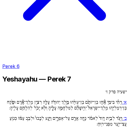
Perek 6
Yeshayahu — Perek 7
ישעיה פרק ז׳
א׳
וַיְהִ֡י בִּימֵ֣י אָ֠חָז בֶּן־יוֹתָ֨ם בֶּן־עֻזִּיָּ֜הוּ מֶ֣לֶךְ יְהוּדָ֗ה עָלָ֣ה רְצִ֣ין מֶֽלֶךְ־אֲ֠רָם וּפֶ֨קַח
בֶּן־רְמַלְיָ֚הוּ מֶֽלֶךְ־יִשְׂרָאֵל֙ יְר֣וּשָׁלִַ֔ם לַמִּלְחָמָ֖ה עָלֶ֑יהָ וְלֹ֥א יָכֹ֖ל לְהִלָּחֵ֥ם עָלֶֽיהָ:
ב׳
וַיֻּגַּ֗ד לְבֵ֚ית דָּוִד֙ לֵאמֹ֔ר נָ֥חָה אֲרָ֖ם עַל־אֶפְרָ֑יִם וַיָּ֚נַע לְבָבוֹ֙ וּלְבַ֣ב עַמּ֔וֹ כְּנ֥וֹעַ
עֲצֵי־יַ֖עַר מִפְּנֵי־רֽוּחַ: