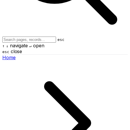
esc
navigate
open
↑
↓
↵
close
esc
Home