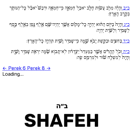
כ״ב
וְהָיָ֗ה מֵרֹ֛ב עֲשׂ֥וֹת חָלָ֖ב יֹאכַ֣ל חֶמְאָ֑ה כִּֽי־חֶמְאָ֚ה וּדְבַשׁ֙ יֹאכֵ֔ל כָּל־הַנּוֹתָ֖ר
בְּקֶ֥רֶב הָאָֽרֶץ:
כ״ג
וְהָיָה֙ בַּיּ֣וֹם הַה֔וּא יִֽהְיֶ֣ה כָל־מָק֗וֹם אֲשֶׁ֧ר יִֽהְיֶה־שָּׁ֛ם אֶ֥לֶף גֶּ֖פֶן בְּאֶ֣לֶף כָּ֑סֶף
לַשָּׁמִ֥יר וְלַשַּׁ֖יִת יִֽהְיֶֽה:
כ״ד
בַּחִצִּ֥ים וּבַקֶּ֖שֶׁת יָבֹ֣א שָׁ֑מָּה כִּֽי־שָׁמִ֥יר וָשַׁ֖יִת תִּֽהְיֶ֥ה כָל־הָאָֽרֶץ:
כ״ה
וְכֹ֣ל הֶֽהָרִ֗ים אֲשֶׁ֚ר בַּמַּעְדֵּר֙ יֵעָ֣דֵר֔וּן לֹֽא־תָב֣וֹא שָׁ֔מָּה יִרְאַ֖ת שָׁמִ֣יר וָשָׁ֑יִת
וְהָיָה֙ לְמִשְׁלַ֣ח שׁ֔וֹר וּלְמִרְמַ֖ס שֶֽׂה:
← Perek 6
Perek 8 →
Loading…