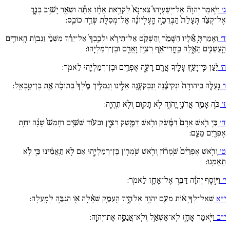
ג׳
וַיֹּ֣אמֶר יְהֹוָה֘ אֶל־יְשַׁעְיָהוּ֒ צֵא־נָא֙ לִקְרַ֣את אָחָ֔ז אַתָּ֕ה וּשְׁאָ֖ר יָשׁ֣וּב בְּנֶ֑ךָ
אֶל־קְצֵ֗ה תְּעָלַת֙ הַבְּרֵכָ֣ה הָֽעֶלְיוֹנָ֔ה אֶל־מְסִלַּ֖ת שְׂדֵ֥ה כוֹבֵֽס:
ד׳
וְאָמַרְתָּ֣ אֵ֠לָיו הִשָּׁמֵ֨ר וְהַשְׁקֵ֜ט אַל־תִּירָ֗א וּלְבָֽבְךָ֙ אַל־יֵרַ֔ךְ מִשְּׁנֵ֨י זַנְב֧וֹת הָֽאוּדִ֛ים
הָֽעֲשֵׁנִ֖ים הָאֵ֑לֶּה בָּֽחֳרִי־אַ֛ף רְצִ֥ין וַֽאֲרָ֖ם וּבֶן־רְמַלְיָֽהוּ:
ה׳
יַ֗עַן כִּֽי־יָעַ֥ץ עָלֶ֛יךָ אֲרָ֖ם רָעָ֑ה אֶפְרַ֥יִם וּבֶן־רְמַלְיָ֖הוּ לֵאמֹֽר:
ו׳
נַֽעֲלֶ֚ה בִֽיהוּדָה֙ וּנְקִיצֶ֔נָּה וְנַבְקִעֶ֖נָּה אֵלֵ֑ינוּ וְנַמְלִ֥יךְ מֶ֙לֶךְ֙ בְּתוֹכָ֔הּ אֵ֖ת בֶּן־טָֽבְאַֽל:
ז׳
כֹּ֥ה אָמַ֖ר אֲדֹנָ֣י יֱהֹוִ֑ה לֹ֥א תָק֖וּם וְלֹ֥א תִֽהְיֶֽה:
ח׳
כִּ֣י רֹ֚אשׁ אֲרָם֙ דַּמֶּ֔שֶׂק וְרֹ֥אשׁ דַּמֶּ֖שֶׂק רְצִ֑ין וּבְע֗וֹד שִׁשִּׁ֚ים וְחָמֵשׁ֙ שָׁנָ֔ה יֵחַ֥ת
אֶפְרַ֖יִם מֵעָֽם:
ט׳
וְרֹ֚אשׁ אֶפְרַ֙יִם֙ שֹֽׁמְר֔וֹן וְרֹ֥אשׁ שֹֽׁמְר֖וֹן בֶּן־רְמַלְיָ֑הוּ אִם לֹ֣א תַֽאֲמִ֔ינוּ כִּ֖י לֹ֥א
תֵֽאָמֵֽנוּ:
י׳
וַיּ֣וֹסֶף יְהֹוָ֔ה דַּבֵּ֥ר אֶל־אָחָ֖ז לֵאמֹֽר:
י״א
שְׁאַל־לְךָ֣ א֔וֹת מֵעִ֖ם יְהֹוָ֣ה אֱלֹהֶ֑יךָ הַֽעְמֵ֣ק שְׁאָ֔לָה א֖וֹ הַגְבֵּ֥הַּ לְמָֽעְלָה:
י״ב
וַיֹּ֖אמֶר אָחָ֑ז לֹֽא־אֶשְׁאַ֥ל וְלֹֽא־אֲנַסֶּ֖ה אֶת־יְהֹוָֽה: