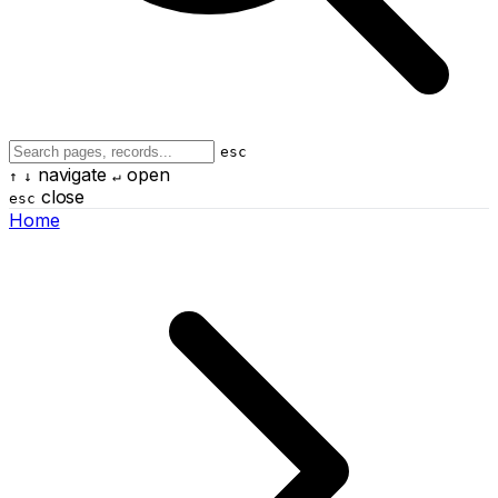
esc
navigate
open
↑
↓
↵
close
esc
Home