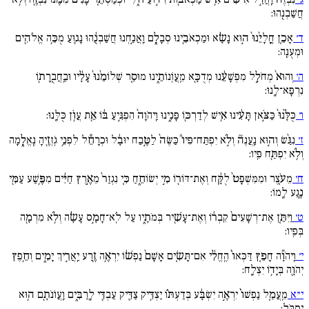
חֲשַׁבְנֻֽהוּ:
ד׳
אָכֵ֚ן חֳלָיֵ֙נוּ֙ ה֣וּא נָשָׂ֔א וּמַכְאֹבֵ֖ינוּ סְבָלָ֑ם וַֽאֲנַ֣חְנוּ חֲשַׁבְנֻ֔הוּ נָג֛וּעַ מֻכֵּ֥ה אֱלֹהִ֖ים
וּמְעֻנֶּֽה:
ה׳
וְהוּא֙ מְחֹלָ֣ל מִפְּשָׁעֵ֔נוּ מְדֻכָּ֖א מֵֽעֲוֹֽנוֹתֵ֑ינוּ מוּסַ֚ר שְׁלוֹמֵ֙נוּ֙ עָלָ֔יו וּבַֽחֲבֻֽרָת֖וֹ
נִרְפָּא־לָֽנוּ:
ו׳
כֻּלָּ֙נוּ֙ כַּצֹּ֣אן תָּעִ֔ינוּ אִ֥ישׁ לְדַרְכּ֖וֹ פָּנִ֑ינוּ וַֽיהֹוָה֙ הִפְגִּ֣יעַ בּ֔וֹ אֵ֖ת עֲו‍ֹ֥ן כֻּלָּֽנוּ:
ז׳
נִגַּ֨שׂ וְה֣וּא נַֽעֲנֶה֘ וְלֹ֣א יִפְתַּח־פִּיו֒ כַּשֶּׂה֙ לַטֶּ֣בַח יוּבָ֔ל וּכְרָחֵ֕ל לִפְנֵ֥י גֹֽזְזֶ֖יהָ נֶֽאֱלָ֑מָה
וְלֹ֥א יִפְתַּ֖ח פִּֽיו:
ח׳
מֵעֹ֚צֶר וּמִמִּשְׁפָּט֙ לֻקָּ֔ח וְאֶת־דּוֹר֖וֹ מִ֣י יְשׂוֹחֵ֑חַ כִּ֚י נִגְזַר֙ מֵאֶ֣רֶץ חַיִּ֔ים מִפֶּ֥שַׁע עַמִּ֖י
נֶ֥גַע לָֽמוֹ:
ט׳
וַיִּתֵּ֚ן אֶת־רְשָׁעִים֙ קִבְר֔וֹ וְאֶת־עָשִׁ֖יר בְּמֹתָ֑יו עַל לֹֽא־חָמָ֣ס עָשָׂ֔ה וְלֹ֥א מִרְמָ֖ה
בְּפִֽיו:
י׳
וַֽיהֹוָ֞ה חָפֵ֚ץ דַּכְּאוֹ֙ הֶֽחֱלִ֔י אִם־תָּשִׂ֚ים אָשָׁם֙ נַפְשׁ֔וֹ יִרְאֶ֥ה זֶ֖רַע יַֽאֲרִ֣יךְ יָמִ֑ים וְחֵ֥פֶץ
יְהֹוָ֖ה בְּיָד֥וֹ יִצְלָֽח:
י״א
מֵֽעֲמַ֚ל נַפְשׁוֹ֙ יִרְאֶ֣ה יִשְׂבָּ֔ע בְּדַעְתּ֗וֹ יַצְדִּ֥יק צַדִּ֛יק עַבְדִּ֖י לָֽרַבִּ֑ים וַֽעֲו‍ֹנֹתָ֖ם ה֥וּא
יִסְבֹּֽל: