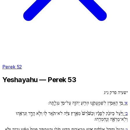
Perek 52
Yeshayahu — Perek 53
ישעיה פרק נ״ג
א׳
מִ֥י הֶֽאֱמִ֖ין לִשְׁמֻֽעָתֵ֑נוּ וּזְר֥וֹעַ יְהֹוָ֖ה עַל־מִ֥י נִגְלָֽתָה:
ב׳
וַיַּ֨עַל כַּיּוֹנֵ֜ק לְפָנָ֗יו וְכַשֹּׁ֙רֶשׁ֙ מֵאֶ֣רֶץ צִיָּ֔ה לֹא־תֹ֥אַר ל֖וֹ וְלֹ֣א הָדָ֑ר וְנִרְאֵ֥הוּ
וְלֹֽא־מַרְאֶ֖ה וְנֶֽחְמְדֵֽהוּ:
ג׳
נִבְזֶה֙ וַֽחֲדַ֣ל אִישִׁ֔ים אִ֥ישׁ מַכְאֹב֖וֹת וִיד֣וּעַ חֹ֑לִי וּכְמַסְתֵּ֚ר פָּנִים֙ מִמֶּ֔נּוּ נִבְזֶ֖ה וְלֹ֥א