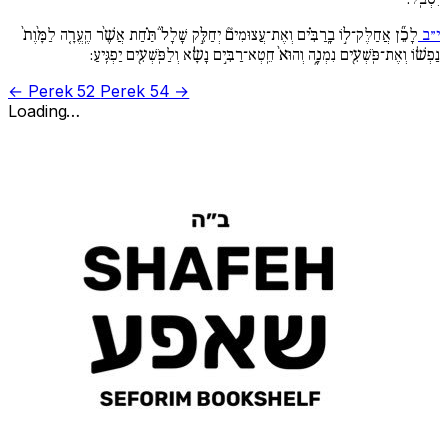
י״ב
לָכֵ֞ן אֲחַלֶּק־ל֣וֹ בָֽרַבִּ֗ים וְאֶת־עֲצוּמִים֘ יְחַלֵּ֣ק שָׁלָל֒ תַּ֗חַת אֲשֶׁ֨ר הֶֽעֱרָ֚ה לַמָּ֙וֶת֙
נַפְשׁ֔וֹ וְאֶת־פֹּֽשְׁעִ֖ים נִמְנָ֑ה וְהוּא֙ חֵֽטְא־רַבִּ֣ים נָשָׂ֔א וְלַפֹּֽשְׁעִ֖ים יַפְגִּֽיעַ:
← Perek 52
Perek 54 →
Loading…