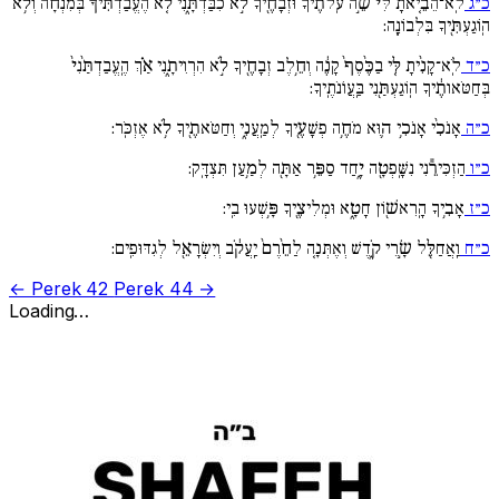
כ״ג
לֹֽא־הֵבֵ֚יאתָ לִּי֙ שֵׂ֣ה עֹֽלֹתֶ֔יךָ וּזְבָחֶ֖יךָ לֹ֣א כִבַּדְתָּ֑נִי לֹ֚א הֶעֱבַדְתִּ֙יךָ֙ בְּמִנְחָ֔ה וְלֹ֥א
הֽוֹגַעְתִּ֖יךָ בִּלְבוֹנָֽה:
כ״ד
לֹֽא־קָנִ֨יתָ לִּ֚י בַכֶּ֙סֶף֙ קָנֶ֔ה וְחֵ֥לֶב זְבָחֶ֖יךָ לֹ֣א הִרְוִיתָ֑נִי אַ֗ךְ הֶֽעֱבַדְתַּ֙נִי֙
בְּחַטֹּאותֶ֔יךָ הֽוֹגַעְתַּ֖נִי בַּֽעֲו‍ֹנֹתֶֽיךָ:
כ״ה
אָנֹכִ֨י אָנֹכִ֥י ה֛וּא מֹחֶ֥ה פְשָׁעֶ֖יךָ לְמַֽעֲנִ֑י וְחַטֹּאתֶ֖יךָ לֹ֥א אֶזְכֹּֽר:
כ״ו
הַזְכִּירֵ֕נִי נִשָּֽׁפְטָ֖ה יָ֑חַד סַפֵּ֥ר אַתָּ֖ה לְמַ֥עַן תִּצְדָּֽק:
כ״ז
אָבִ֥יךָ הָֽרִאשׁ֖וֹן חָטָ֑א וּמְלִיצֶ֖יךָ פָּ֥שְׁעוּ בִֽי:
כ״ח
וַֽאֲחַלֵּ֖ל שָׂ֣רֵי קֹ֑דֶשׁ וְאֶתְּנָ֚ה לַחֵ֙רֶם֙ יַֽעֲקֹ֔ב וְיִשְׂרָאֵ֖ל לְגִדּוּפִֽים:
← Perek 42
Perek 44 →
Loading…