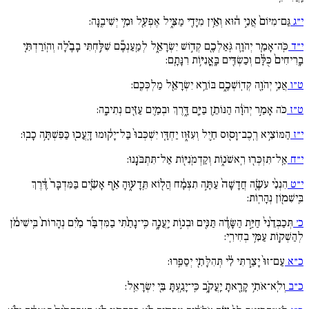
י״ג
גַּם־מִיּוֹם֙ אֲנִ֣י ה֔וּא וְאֵ֥ין מִיָּדִ֖י מַצִּ֑יל אֶפְעַ֖ל וּמִ֥י יְשִׁיבֶֽנָּה:
י״ד
כֹּֽה־אָמַ֧ר יְהֹוָ֛ה גֹּֽאַלְכֶ֖ם קְד֣וֹשׁ יִשְׂרָאֵ֑ל לְמַֽעַנְכֶ֞ם שִׁלַּ֣חְתִּי בָבֶ֗לָה וְהֽוֹרַדְתִּ֚י
בָֽרִיחִים֙ כֻּלָּ֔ם וְכַשְׂדִּ֖ים בָּֽאֳנִיּ֥וֹת רִנָּתָֽם:
ט״ו
אֲנִ֥י יְהֹוָ֖ה קְדֽוֹשְׁכֶ֑ם בּוֹרֵ֥א יִשְׂרָאֵ֖ל מַלְכְּכֶֽם:
ט״ז
כֹּה אָמַ֣ר יְהֹוָ֔ה הַנּוֹתֵ֥ן בַּיָּ֖ם דָּ֑רֶךְ וּבְמַ֥יִם עַזִּ֖ים נְתִיבָֽה:
י״ז
הַמּוֹצִ֥יא רֶֽכֶב־וָס֖וּס חַ֣יִל וְעִזּ֑וּז יַחְדָּ֚ו יִשְׁכְּבוּ֙ בַּל־יָק֔וּמוּ דָּֽעֲכ֖וּ כַּפִּשְׁתָּ֥ה כָבֽוּ:
י״ח
אַֽל־תִּזְכְּר֖וּ רִֽאשֹׁנ֑וֹת וְקַדְמֹֽנִיּ֖וֹת אַל־תִּתְבֹּנָֽנוּ:
י״ט
הִנְנִ֨י עֹשֶׂ֚ה חֲדָשָׁה֙ עַתָּ֣ה תִצְמָ֔ח הֲל֖וֹא תֵּֽדָע֑וּהָ אַ֣ף אָשִׂ֚ים בַּמִּדְבָּר֙ דֶּ֔רֶךְ
בִּֽישִׁמ֖וֹן נְהָרֽוֹת:
כ׳
תְּכַבְּדֵ֙נִי֙ חַיַּ֣ת הַשָּׂדֶ֔ה תַּנִּ֖ים וּבְנ֣וֹת יַֽעֲנָ֑ה כִּֽי־נָתַ֨תִּי בַמִּדְבָּ֜ר מַ֗יִם נְהָרוֹת֙ בִּֽישִׁימֹ֔ן
לְהַשְׁק֖וֹת עַמִּ֥י בְחִירִֽי:
כ״א
עַם־זוּ֙ יָצַ֣רְתִּי לִ֔י תְּהִלָּתִ֖י יְסַפֵּֽרוּ:
כ״ב
וְלֹֽא־אֹתִ֥י קָרָ֖אתָ יַֽעֲקֹ֑ב כִּֽי־יָגַ֥עְתָּ בִּ֖י יִשְׂרָאֵֽל: