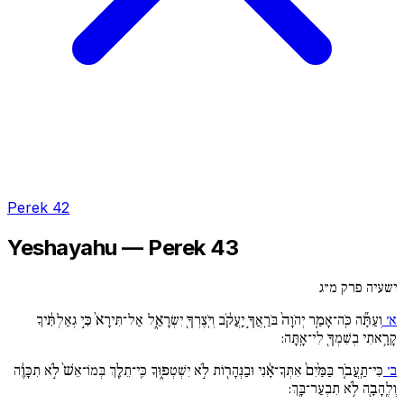
Perek 42
Yeshayahu — Perek 43
ישעיה פרק מ״ג
א׳
וְעַתָּ֞ה כֹּֽה־אָמַ֚ר יְהֹוָה֙ בֹּרַֽאֲךָ֣ יַֽעֲקֹ֔ב וְיֹֽצֶרְךָ֖ יִשְׂרָאֵ֑ל אַל־תִּירָא֙ כִּ֣י גְאַלְתִּ֔יךָ
קָרָ֥אתִי בְשִׁמְךָ֖ לִי־אָֽתָּה:
ב׳
כִּי־תַֽעֲבֹ֚ר בַּמַּ֙יִם֙ אִתְּךָ־אָ֔נִי וּבַנְּהָר֖וֹת לֹ֣א יִשְׁטְפ֑וּךָ כִּֽי־תֵלֵ֚ךְ בְּמוֹ־אֵשׁ֙ לֹ֣א תִכָּוֶ֔ה
וְלֶֽהָבָ֖ה לֹ֥א תִבְעַר־בָּֽךְ: