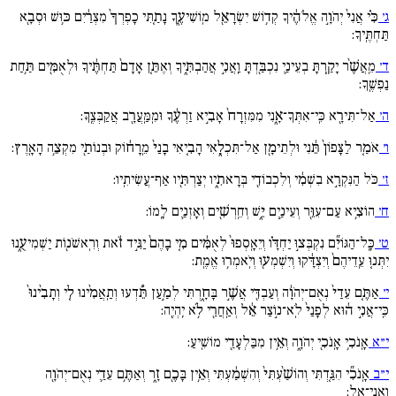
ג׳
כִּ֗י אֲנִי֙ יְהֹוָ֣ה אֱלֹהֶ֔יךָ קְד֥וֹשׁ יִשְׂרָאֵ֖ל מֽוֹשִׁיעֶ֑ךָ נָתַ֚תִּי כָפְרְךָ֙ מִצְרַ֔יִם כּ֥וּשׁ וּסְבָ֖א
תַּחְתֶּֽיךָ:
ד׳
מֵֽאֲשֶׁ֨ר יָקַ֧רְתָּ בְעֵינַ֛י נִכְבַּ֖דְתָּ וַֽאֲנִ֣י אֲהַבְתִּ֑יךָ וְאֶתֵּ֚ן אָדָם֙ תַּחְתֶּ֔יךָ וּלְאֻמִּ֖ים תַּ֥חַת
נַפְשֶֽׁךָ:
ה׳
אַל־תִּירָ֖א כִּֽי־אִתְּךָ־אָ֑נִי מִמִּזְרָח֙ אָבִ֣יא זַרְעֶ֔ךָ וּמִֽמַּֽעֲרָ֖ב אֲקַבְּצֶֽךָּ:
ו׳
אֹמַ֚ר לַצָּפוֹן֙ תֵּ֔נִי וּלְתֵימָ֖ן אַל־תִּכְלָ֑אִי הָבִ֚יאִי בָנַי֙ מֵֽרָח֔וֹק וּבְנוֹתַ֖י מִקְצֵ֥ה הָאָֽרֶץ:
ז׳
כֹּל הַנִּקְרָ֣א בִשְׁמִ֔י וְלִכְבוֹדִ֖י בְּרָאתִ֑יו יְצַרְתִּ֖יו אַף־עֲשִׂיתִֽיו:
ח׳
הוֹצִ֥יא עַם־עִוֵּ֖ר וְעֵינַ֣יִם יֵ֑שׁ וְחֵֽרְשִׁ֖ים וְאָזְנַ֥יִם לָֽמוֹ:
ט׳
כָּֽל־הַגּוֹיִ֞ם נִקְבְּצ֣וּ יַחְדָּ֗ו וְיֵאָֽסְפוּ֙ לְאֻמִּ֔ים מִ֚י בָהֶם֙ יַגִּ֣יד זֹ֔את וְרִֽאשֹׁנ֖וֹת יַשְׁמִיעֻ֑נוּ
יִתְּנ֚וּ עֵֽדֵיהֶם֙ וְיִצְדָּ֔קוּ וְיִשְׁמְע֖וּ וְיֹֽאמְר֥וּ אֱמֶֽת:
י׳
אַתֶּ֚ם עֵדַי֙ נְאֻם־יְהֹוָ֔ה וְעַבְדִּ֖י אֲשֶׁ֣ר בָּחָ֑רְתִּי לְמַ֣עַן תֵּ֠דְעוּ וְתַֽאֲמִ֨ינוּ לִ֚י וְתָבִ֙ינוּ֙
כִּֽי־אֲנִ֣י ה֔וּא לְפָנַי֙ לֹֽא־נ֣וֹצַר אֵ֔ל וְאַֽחֲרַ֖י לֹ֥א יִֽהְיֶֽה:
י״א
אָֽנֹכִ֥י אָֽנֹכִ֖י יְהֹוָ֑ה וְאֵ֥ין מִבַּלְעָדַ֖י מוֹשִֽׁיעַ:
י״ב
אָֽנֹכִ֞י הִגַּ֚דְתִּי וְהוֹשַׁ֙עְתִּי֙ וְהִשְׁמַ֔עְתִּי וְאֵ֥ין בָּכֶ֖ם זָ֑ר וְאַתֶּ֥ם עֵדַ֛י נְאֻם־יְהֹוָ֖ה
וַֽאֲנִי־אֵֽל: