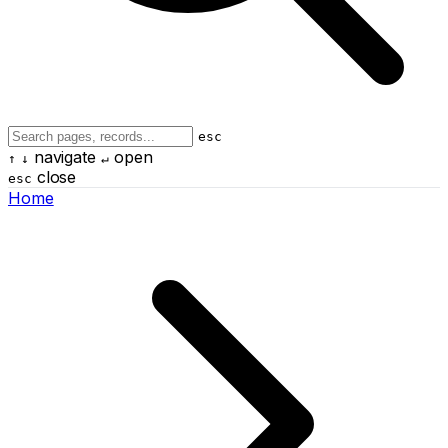
esc
navigate
open
↑
↓
↵
close
esc
Home