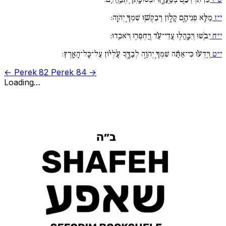
י״ז
מַלֵּ֣א פְנֵיהֶ֣ם קָל֑וֹן וִֽיבַקְשׁ֖וּ שִׁמְךָ֣ יְהֹוָֽה:
י״ח
יֵבֹ֖שׁוּ וְיִבָּֽהֲל֥וּ עֲדֵי־עַ֗ד וְֽיַחְפְּר֥וּ וְיֹאבֵֽדוּ:
י״ט
וְיֵֽדְע֗וּ כִּי־אַתָּ֬ה שִׁמְךָ֣ יְהֹוָ֣ה לְבַדֶּ֑ךָ עֶ֜לְי֗וֹן עַל־כָּל־הָאָֽרֶץ:
← Perek 82
Perek 84 →
Loading…