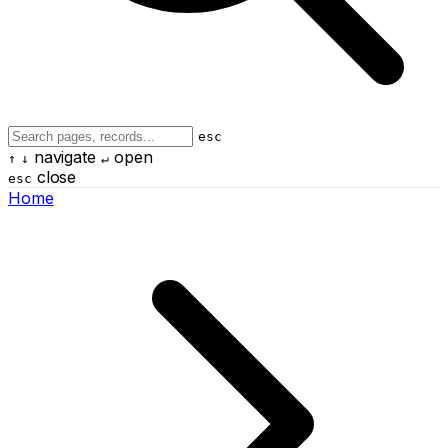
esc
navigate
open
↑
↓
↵
close
esc
Home