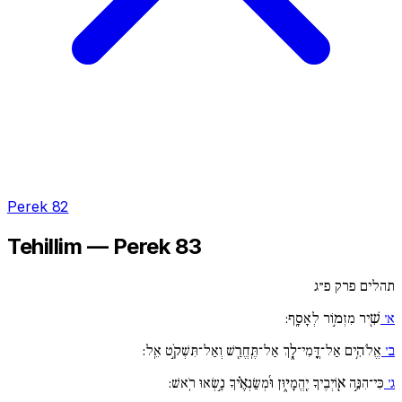
Perek 82
Tehillim — Perek 83
תהלים פרק פ״ג
א׳
שִׁ֖יר מִזְמ֣וֹר לְאָסָֽף:
ב׳
אֱלֹהִ֥ים אַל־דֳּמִי־לָ֑ךְ אַל־תֶּֽחֱרַ֖שׁ וְאַל־תִּשְׁקֹ֣ט אֵֽל:
ג׳
כִּי־הִנֵּ֣ה אֽ֖וֹיְבֶיךָ יֶֽהֱמָי֑וּן וּ֜מְשַׂנְאֶ֗יךָ נָ֣שְׂאוּ רֹֽאשׁ: