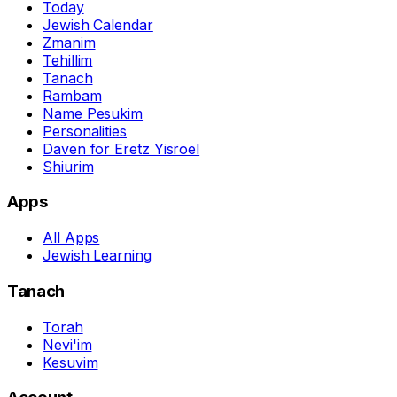
Today
Jewish Calendar
Zmanim
Tehillim
Tanach
Rambam
Name Pesukim
Personalities
Daven for Eretz Yisroel
Shiurim
Apps
All Apps
Jewish Learning
Tanach
Torah
Nevi'im
Kesuvim