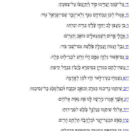
ד׳
עַל־עַ֖מְּךָ יַֽעֲרִ֣ימוּ ס֑וֹד וְ֜יִֽתְיָֽעֲצ֗וּ עַל־צְפוּנֶֽיךָ:
ה׳
אָֽמְר֗וּ לְכ֣וּ וְנַכְחִידֵ֣ם מִגּ֑וֹי וְלֹֽא־יִזָּכֵ֖ר שֵׁם־יִשְׂרָאֵ֣ל עֽוֹד:
ו׳
כִּ֚י נֽוֹעֲצ֣וּ לֵ֣ב יַחְדָּ֑ו עָ֜לֶ֗יךָ בְּרִ֣ית יִכְרֹֽתוּ:
ז׳
אָֽהֳלֵ֣י אֱ֖דוֹם וְיִשְׁמְעֵאלִ֑ים מוֹאָ֥ב וְהַגְרִֽים:
ח׳
גְּבָ֣ל וְ֖עַמּוֹן וַֽעֲמָלֵ֑ק פְּ֜לֶ֗שֶׁת עִם־יֹ֥שְׁבֵי צֽוֹר:
ט׳
גַּם־אַ֖שּׁוּר נִלְוָ֣ה עִמָּ֑ם הָי֨וּ זְר֖וֹעַ לִבְנֵי־ל֣וֹט סֶֽלָה:
י׳
עֲשֵׂה־לָהֶ֥ם כְּמִדְיָ֑ן כְּסִֽיסְרָ֥א כְ֜יָבִ֗ין בְּנַ֣חַל קִישֽׁוֹן:
י״א
נִשְׁמְד֥וּ בְעֵין־דֹּ֑אר הָ֥יוּ דֹּ֜֗מֶן לַאֲדָמָֽה:
י״ב
שִׁיתֵ֣מוֹ נְ֖דִיבֵמוֹ כְּעֹרֵ֣ב וְכִזְאֵ֑ב וּכְזֶ֥בַח וּ֜כְצַלְמֻנָּ֗ע כָּל־נְסִיכֵֽמוֹ:
י״ג
אֲשֶׁ֣ר אָֽ֖מְרוּ נִ֣ירְשָׁה לָּ֑נוּ אֵ֖ת נְא֣וֹת אֱלֹהִֽים:
י״ד
אֱֽלֹהַ֗י שִׁיתֵ֥מוֹ כַגַּלְגַּ֑ל כְּ֜קַ֗שׁ לִפְנֵי־רֽוּחַ:
ט״ו
כְּאֵ֥שׁ תִּבְעַר־יָ֑עַר וּ֜כְלֶֽהָבָ֗ה תְּלַהֵ֥ט הָרִֽים:
ט״ז
כֵּן תִּרְדְּפֵ֣ם בְּסַֽעֲרֶ֑ךָ וּבְסוּפָֽתְךָ֥ תְבַֽהֲלֵֽם: