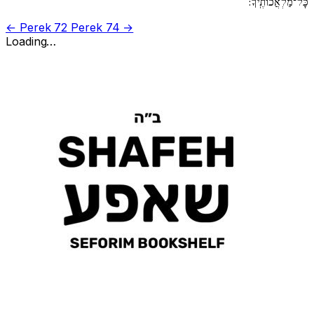
כָּל־מַלְאֲכוֹתֶֽיךָ:
← Perek 72
Perek 74 →
Loading…