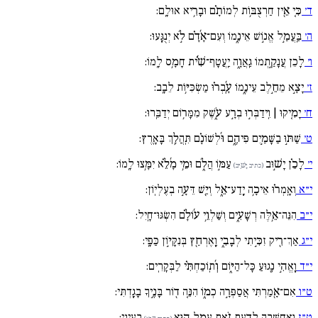
ד׳
כִּ֚י אֵ֖ין חַרְצֻבּ֥וֹת לְמוֹתָ֗ם וּבָרִ֥יא אוּלָֽם:
ה׳
בַּֽעֲמַ֣ל אֱנ֣וֹשׁ אֵינֵ֑מוֹ וְעִם־אָ֜דָ֗ם לֹ֣א יְנֻגָּֽעוּ:
ו׳
לָכֵן עֲנָקַ֣תְמוֹ גַֽאֲוָ֑ה יַֽעֲטָף־שִׁ֜֗ית חָמָ֥ס לָֽמוֹ:
ז׳
יָצָ֣א מֵחֵ֣לֶב עֵינֵ֑מוֹ עָֽ֜בְר֗וּ מַשְׂכִּיּ֥וֹת לֵבָֽב:
ח׳
יָמִ֚יקוּ | וִֽידַבְּר֣וּ בְרָ֣ע עֹ֑שֶׁק מִמָּר֥וֹם יְדַבֵּֽרוּ:
ט׳
שַׁתּ֣וּ בַשָּׁמַ֣יִם פִּיהֶ֑ם וּ֜לְשׁוֹנָ֗ם תִּֽהֲלַ֥ךְ בָּאָֽרֶץ:
י׳
לָכֵ֗ן יָשׁ֣וּב
עַמּ֣וֹ הֲלֹ֑ם וּמֵ֥י מָ֜לֵ֗א יִמָּ֥צוּ לָֽמוֹ:
(כתיב יָשׁ֣יּב)
י״א
וְאָֽמְר֗וּ אֵיכָ֥ה יָֽדַע־אֵ֑ל וְיֵ֖שׁ דֵּעָ֣ה בְעֶלְיֽוֹן:
י״ב
הִנֵּה־אֵ֥לֶּה רְשָׁעִ֑ים וְשַׁלְוֵ֥י ע֜וֹלָ֗ם הִשְׂגּוּ־חָֽיִל:
י״ג
אַךְ־רִ֖יק זִכִּ֣יתִי לְבָבִ֑י וָֽאֶרְחַ֖ץ בְּנִקָּי֣וֹן כַּפָּֽי:
י״ד
וָֽאֱהִ֣י נָ֖גוּעַ כָּל־הַיּ֑וֹם וְ֜תֽוֹכַחְתִּ֗י לַבְּקָרִֽים:
ט״ו
אִם־אָ֖מַרְתִּי אֲסַפְּרָ֣ה כְמ֑וֹ הִנֵּ֚ה ד֖וֹר בָּנֶ֣יךָ בָגָֽדְתִּי:
ט״ז
וַֽאֲחַשְּׁבָה לָדַ֣עַת זֹ֑את עָמָ֖ל ה֣וּא
בְעֵינָֽי: