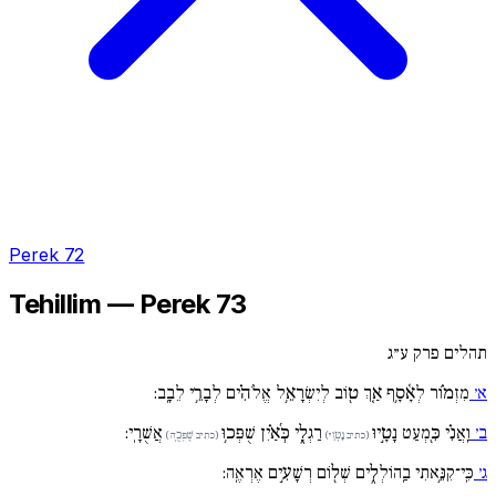
Perek 72
Tehillim — Perek 73
תהלים פרק ע״ג
א׳
מִזְמ֗וֹר לְאָ֫סָ֥ף אַ֚ךְ ט֖וֹב לְיִשְׂרָאֵ֥ל אֱלֹהִ֗ים לְבָרֵ֥י לֵבָֽב:
ב׳
וַֽאֲנִ֗י כִּ֖מְעַט נָטָ֣יוּ
רַגְלָ֑י כְּ֜אַ֗יִן שֻׁפְּכ֥וּ
אֲשֻׁרָֽי:
(כתיב נָטָ֣ויּ)
(כתיב שֻׁפְּכֻ֥ה)
ג׳
כִּֽי־קִנֵּ֥אתִי בַֽהוֹלְלִ֑ים שְׁל֖וֹם רְשָׁעִ֣ים אֶרְאֶֽה: