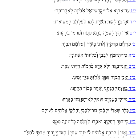
(כתיב ה֣יּא)
י״ז
עַד־אָב֥וֹא אֶל־מִקְדְּשֵׁי־אֵ֑ל אָ֜בִ֗ינָה לְאַֽחֲרִיתָֽם:
י״ח
אַ֣ךְ בַּֽ֖חֲלָקוֹת תָּשִׁ֣ית לָ֑מוֹ הִ֜פַּלְתָּ֗ם לְמַשּׁוּאֽוֹת:
י״ט
אֵ֚יךְ הָי֣וּ לְשַׁמָּ֣ה כְרָ֑גַע סָ֥פוּ תַ֜֗מּוּ מִן־בַּלָּהֽוֹת:
כ׳
כַּֽחֲל֥וֹם מֵֽהָקִ֑יץ אֲ֜דֹנָי בָּעִ֚יר | צַלְמָ֬ם תִּבְזֶֽה:
כ״א
כִּֽי־יִתְחַמֵּ֥ץ לְבָבִ֑י וְ֜כִלְיוֹתַ֗י אֶשְׁתּוֹנָֽן:
כ״ב
וַֽאֲנִי־בַ֖עַר וְלֹ֣א אֵדָ֑ע בְּ֜הֵמ֗וֹת הָיִ֥יתִי עִמָּֽךְ:
כ״ג
וַֽאֲנִ֣י תָמִ֣יד עִמָּ֑ךְ אָ֜חַ֗זְתָּ בְּיַ֣ד יְמִינִֽי:
כ״ד
בַּֽעֲצָֽתְךָ֥ תַנְחֵ֑נִי וְאַ֖חַר כָּב֣וֹד תִּקָּחֵֽנִי:
כ״ה
מִי־לִ֥י בַשָּׁמָ֑יִם וְעִמְּךָ֖ לֹֽא־חָפַ֣צְתִּי בָאָֽרֶץ:
כ״ו
כָּלָ֥ה שְׁאֵרִ֗י וּלְבָ֫בִ֥י צוּר־לְבָבִ֥י וְחֶלְקִ֗י אֱלֹהִ֥ים לְעוֹלָֽם:
כ״ז
כִּֽי־הִנֵּ֣ה רְחֵקֶ֣יךָ יֹאבֵ֑דוּ הִ֜צְמַ֗תָּה כָּל־זוֹנֶ֥ה מִמֶּֽךָּ:
כ״ח
וַֽאֲנִ֚י | קִרְבַ֥ת אֱלֹהִ֗ים לִ֫י ט֥וֹב שַׁתִּ֚י | בַּֽאדֹנָ֣י יֱהֹוִ֣ה מַחְסִּ֑י לְ֜סַפֵּ֗ר