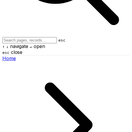
esc
navigate
open
↑
↓
↵
close
esc
Home