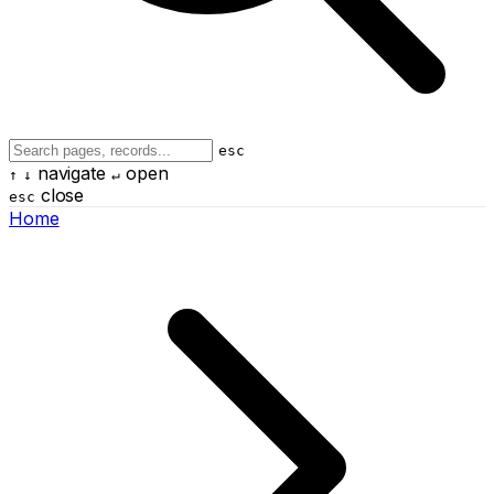
esc
navigate
open
↑
↓
↵
close
esc
Home