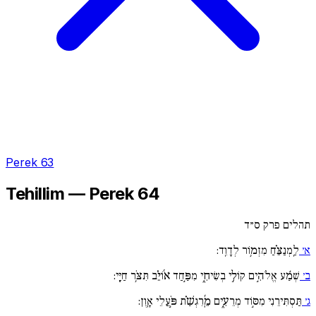
Perek 63
Tehillim — Perek 64
תהלים פרק ס״ד
א׳
לַֽמְנַצֵּ֗חַ מִזְמ֥וֹר לְדָוִֽד:
ב׳
שְׁמַ֬ע אֱלֹהִ֣ים קוֹלִ֣י בְשִׂיחִ֑י מִפַּ֣חַד א֜וֹיֵ֗ב תִּצֹּ֥ר חַיָּֽי:
ג׳
תַּסְתִּירֵנִי מִסּ֣וֹד מְרֵעִ֑ים מֵֽ֜רִגְשַׁ֗ת פֹּ֣עֲלֵי אָֽוֶן: