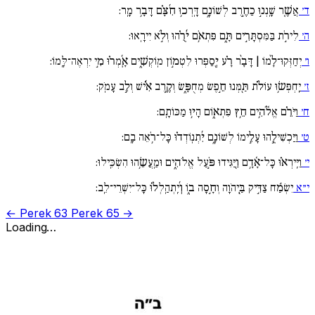
ד׳
אֲשֶׁ֚ר שָֽׁנְנ֣וּ כַחֶ֣רֶב לְשׁוֹנָ֑ם דָּֽרְכ֥וּ חִ֜צָּ֗ם דָּבָ֥ר מָֽר:
ה׳
לִירֹ֣ת בַּמִּסְתָּרִ֣ים תָּ֑ם פִּתְאֹ֥ם יֹ֜רֻ֗הוּ וְלֹ֣א יִירָֽאוּ:
ו׳
יְחַזְּקוּ־לָ֨מוֹ | דָּבָ֨ר רָ֗ע יְ֖סַפְּרוּ לִטְמ֣וֹן מֽוֹקְשִׁ֑ים אָֽ֜מְר֗וּ מִ֣י יִרְאֶה־לָּֽמוֹ:
ז׳
יַֽחְפְּשׂ֥וּ עוֹלֹ֗ת תַּ֖מְּנוּ חֵ֣פֶשׂ מְחֻפָּ֑שׂ וְקֶ֥רֶב אִ֜֗ישׁ וְלֵ֣ב עָמֹֽק:
ח׳
וַיֹּרֵ֗ם אֱלֹ֫הִ֥ים חֵ֥ץ פִּתְא֑וֹם הָי֥וּ מַכּוֹתָֽם:
ט׳
וַיַּכְשִׁילֻ֣הוּ עָלֵ֣ימוֹ לְשׁוֹנָ֑ם יִ֜תְנֽוֹדְד֗וּ כָּל־רֹ֥אֵה בָֽם:
י׳
וַיִּֽירְא֗וּ כָּל־אָ֫דָ֥ם וַ֖יַּגִּידוּ פֹּ֣עַל אֱלֹהִ֑ים וּמַֽעֲשֵׂ֥הוּ הִשְׂכִּֽילוּ:
י״א
יִשְׂמַ֬ח צַדִּ֣יק בַּֽ֖יהֹוָה וְחָ֣סָה ב֑וֹ וְ֜יִֽתְהַֽלְל֗וּ כָּל־יִשְׁרֵי־לֵֽב:
← Perek 63
Perek 65 →
Loading…