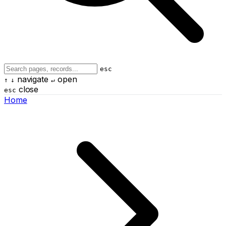
esc
navigate
open
↑
↓
↵
close
esc
Home