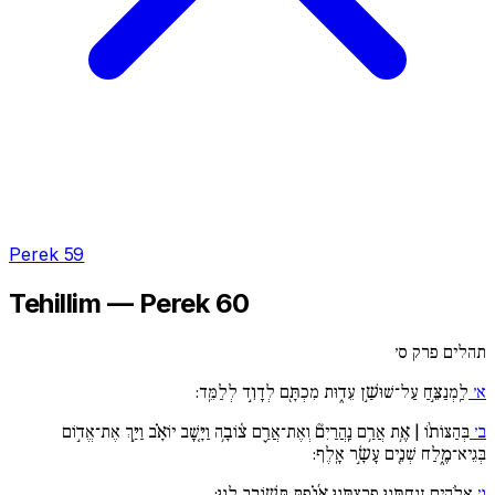
Perek 59
Tehillim — Perek 60
תהלים פרק ס׳
א׳
לַֽמְנַצֵּ֣חַ עַל־שׁוּשַׁ֣ן עֵד֑וּת מִכְתָּ֖ם לְדָוִ֣ד לְלַמֵּֽד:
ב׳
בְּהַצּוֹת֨וֹ | אֶ֥ת אֲרַ֥ם נַֽהֲרַיִם֘ וְאֶת־אֲרַ֪ם צ֫וֹבָ֥ה וַיָּ֚שָׁב יוֹאָ֗ב וַיַּ֣ךְ אֶת־אֱד֣וֹם
בְּגֵיא־מֶ֑לַח שְׁנֵ֖ים עָשָׂ֣ר אָֽלֶף:
ג׳
אֱלֹהִים זְנַחְתָּ֣נוּ פְרַצְתָּ֑נוּ אָ֜נַ֗פְתָּ תְּשׁ֣וֹבֵ֥ב לָֽנוּ: