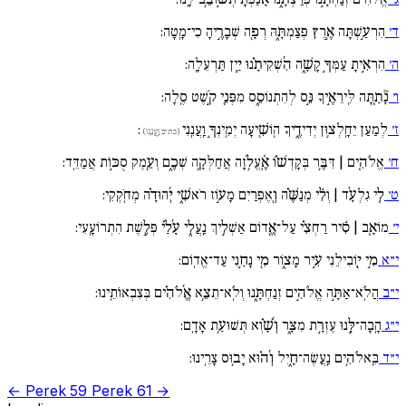
ד׳
הִרְעַ֣שְׁתָּה אֶ֣רֶץ פְּצַמְתָּ֑הּ רְפָ֖ה שְׁבָרֶ֣יהָ כִי־מָֽטָה:
ה׳
הִרְאִ֣יתָ עַמְּךָ֣ קָשָׁ֑ה הִ֜שְׁקִיתָ֗נוּ יַ֣יִן תַּרְעֵלָֽה:
ו׳
נָ֘תַ֚תָּה לִּֽירֵאֶ֣יךָ נֵּ֣ס לְהִתְנוֹסֵ֑ס מִפְּנֵ֖י קֹ֣שֶׁט סֶֽלָה:
ז׳
לְמַעַן יֵחָֽלְצ֥וּן יְדִידֶ֑יךָ הֽוֹשִׁ֖יעָה יְמִֽינְךָ֣ וַֽעֲנֵֽנִי
:
(כתיב וַֽעֲנֵֽנִו)
ח׳
אֱלֹהִ֚ים | דִּבֶּ֥ר בְּקָדְשׁ֗וֹ אֶֽ֫עֱלֹ֥זָה אֲחַלְּקָ֥ה שְׁכֶ֑ם וְעֵ֖מֶק סֻכּ֣וֹת אֲמַדֵּֽד:
ט׳
לִ֚י גִלְעָ֨ד | וְלִ֬י מְנַשֶּׁ֗ה וְ֖אֶפְרַיִם מָע֣וֹז רֹאשִׁ֑י יְ֜הוּדָ֗ה מְחֹֽקְקִי:
י׳
מוֹאָ֚ב | סִ֬יר רַחְצִ֗י עַל־אֱ֖דוֹם אַשְׁלִ֣יךְ נַֽעֲלִ֑י עָ֜לַ֗י פְּלֶ֣שֶׁת הִתְרוֹעָֽעִי:
י״א
מִ֣י יֽ֖וֹבִילֵנִי עִ֣יר מָצ֑וֹר מִ֖י נָחַ֣נִי עַד־אֱדֽוֹם:
י״ב
הֲלֹֽא־אַתָּ֣ה אֱלֹהִ֣ים זְנַחְתָּ֑נוּ וְלֹֽא־תֵצֵ֥א אֱ֜לֹהִ֗ים בְּצִבְאוֹתֵֽינוּ:
י״ג
הָֽבָה־לָּ֣נוּ עֶזְרָ֣ת מִצָּ֑ר וְ֜שָׁ֗וְא תְּשׁוּעַ֥ת אָדָֽם:
י״ד
בֵּֽאלֹהִ֥ים נַֽעֲשֶׂה־חָ֑יִל וְ֜ה֗וּא יָב֥וּס צָרֵֽינוּ:
← Perek 59
Perek 61 →