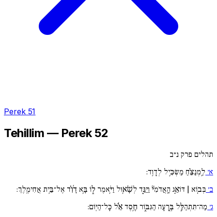
Perek 51
Tehillim — Perek 52
תהלים פרק נ״ב
א׳
לַֽמְנַצֵּ֗חַ מַשְׂכִּ֥יל לְדָוִֽד:
ב׳
בְּב֚וֹא | דּוֹאֵ֣ג הָֽאֲדֹמִי֘ וַיַּגֵּ֪ד לְשָׁ֫א֥וּל וַיֹּ֥אמֶר ל֑וֹ בָּ֥א דָ֜וִ֗ד אֶל־בֵּ֥ית אֲחִימֶֽלֶךְ:
ג׳
מַה־תִּתְהַלֵּ֣ל בְּ֖רָעָה הַגִּבּ֑וֹר חֶ֥סֶד אֵ֜֗ל כָּל־הַיּֽוֹם: