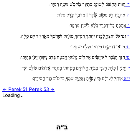
ד׳
הַוּוֹת תַּחְשֹׁ֣ב לְשׁוֹנֶ֑ךָ כְּתַ֥עַר מְ֜לֻטָּ֗שׁ עֹשֵׂ֥ה רְמִיָּֽה:
ה׳
אָהַ֣בְתָּ רָ֣ע מִטּ֑וֹב שֶׁ֓קֶר | מִדַּבֵּ֖ר צֶ֣דֶק סֶֽלָה:
ו׳
אָהַ֥בְתָּ כָל־דִּבְרֵי־בָ֗לַע לְשׁ֣וֹן מִרְמָֽה:
ז׳
גַּם־אֵל֘ יִתָּצְךָ֪ לָ֫נֶ֥צַח יַחְתְּךָ֣ וְיִסָּֽחֲךָ֣ מֵאֹ֑הֶל וְשֵֽׁרֶשְׁךָ֙ מֵאֶ֖רֶץ חַיִּ֣ים סֶֽלָה:
ח׳
וְיִרְא֖וּ צַדִּיקִ֥ים וְיִירָ֗אוּ וְעָלָ֥יו יִשְׂחָֽקוּ:
ט׳
הִנֵּ֚ה הַגֶּ֗בֶר לֹֽא־יָשִׂ֥ים אֱלֹהִ֗ים מָֽע֫וּזּ֥וֹ וַ֖יִּבְטַח בְּרֹ֣ב עָשְׁר֑וֹ יָעֹ֥ז בְּהַוָּתֽוֹ:
י׳
וַֽאֲנִ֚י | כְּזַ֣יִת רַֽ֖עֲנָן בְּבֵ֣ית אֱלֹהִ֑ים בָּטַ֖חְתִּי בְחֶ֥סֶד אֱ֜לֹהִ֗ים עוֹלָ֥ם וָעֶֽד:
י״א
אֽוֹדְךָ֣ לְ֖עוֹלָם כִּ֣י עָשִׂ֑יתָ וַֽאֲקַוֶּ֖ה שִׁמְךָ֥ כִי־ט֜֗וֹב נֶ֣גֶד חֲסִידֶֽיךָ:
← Perek 51
Perek 53 →
Loading…