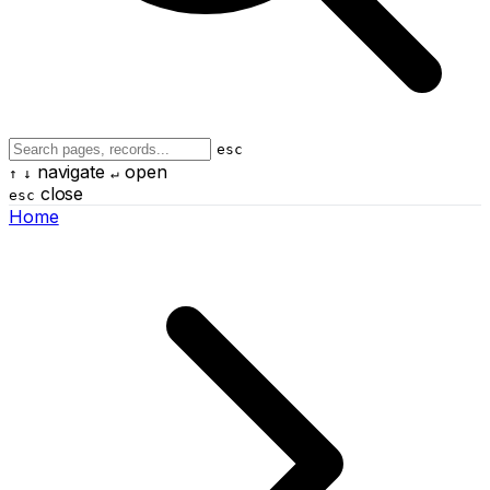
esc
navigate
open
↑
↓
↵
close
esc
Home