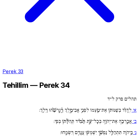
Perek 33
Tehillim — Perek 34
תהלים פרק ל״ד
א׳
לְדָוִ֗ד בְּשַׁנּוֹת֣וֹ אֶת־טַ֖עְמוֹ לִפְנֵ֣י אֲבִימֶ֑לֶךְ וַֽ֜יְגָֽרְשֵׁ֗הוּ וַיֵּלַֽךְ:
ב׳
אֲבָֽרְכָ֣ה אֶת־יְהֹוָ֣ה בְּכָל־עֵ֑ת תָּ֜מִ֗יד תְּֽהִלָּ֘ת֥וֹ בְּפִֽי:
ג׳
בַּֽיהֹוָה תִּתְהַלֵּ֣ל נַפְשִׁ֑י יִשְׁמְע֖וּ עֲנָוִ֣ים וְיִשְׂמָֽחוּ: