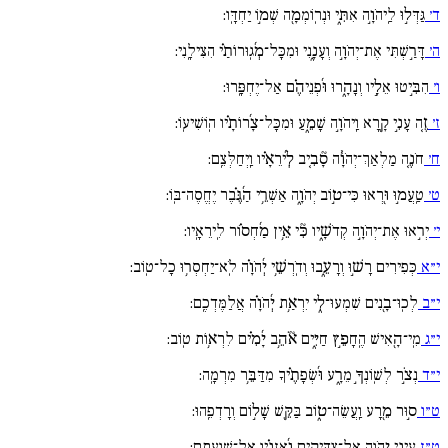
ד׳
גַּדְּל֣וּ לַֽיהֹוָ֣ה אִתִּ֑י וּנְרֽוֹמְמָ֖ה שְׁמ֣וֹ יַחְדָּֽו:
ה׳
דָּרַ֣שְׁתִּי אֶת־יְהֹוָ֣ה וְעָנָ֑נִי וּמִכָּל־מְ֜גֽוּרוֹתַ֗י הִצִּילָֽנִי:
ו׳
הִבִּ֣יטוּ אֵלָ֣יו וְנָהָ֑רוּ וּ֜פְנֵיהֶ֗ם אַל־יֶחְפָּֽרוּ:
ז׳
זֶ֚ה עָנִ֣י קָ֖רָא וַֽיהֹוָ֣ה שָׁמֵ֑עַ וּמִכָּל־צָ֜רוֹתָ֗יו הֽוֹשִׁיעֽוֹ:
ח׳
חֹנֶ֚ה מַלְאַךְ־יְהֹוָ֓ה סָ֘בִ֚יב לִֽ֜ירֵאָ֗יו וַֽיְחַלְּצֵֽם:
ט׳
טַֽעֲמ֣וּ וּ֖רְאוּ כִּי־ט֣וֹב יְהֹוָ֑ה אַשְׁרֵ֥י הַ֜גֶּ֗בֶר יֶחֱסֶה־בּֽוֹ:
י׳
יְר֣אוּ אֶת־יְהֹוָ֣ה קְדֹשָׁ֑יו כִּ֘י אֵ֥ין מַ֜חְס֗וֹר לִֽירֵאָֽיו:
י״א
כְּפִירִים רָשׁ֣וּ וְרָעֵ֑בוּ וְדֹֽרְשֵׁ֥י יְ֜הֹוָ֗ה לֹֽא־יַחְסְר֥וּ כָל־טֽוֹב:
י״ב
לְכֽוּ־בָ֖נִים שִׁמְעוּ־לִ֑י יִרְאַ֥ת יְ֜הֹוָ֗ה אֲלַמֶּדְכֶֽם:
י״ג
מִֽי־הָ֖אִישׁ הֶֽחָפֵ֣ץ חַיִּ֑ים אֹ֘הֵ֥ב יָ֜מִ֗ים לִרְא֥וֹת טֽוֹב:
י״ד
נְצֹ֣ר לְשֽׁוֹנְךָ֣ מֵרָ֑ע וּ֜שְׂפָתֶ֗יךָ מִדַּבֵּ֥ר מִרְמָֽה:
ט״ו
ס֣וּר מֵ֖רָע וַֽעֲשֵׂה־ט֑וֹב בַּקֵּ֖שׁ שָׁל֣וֹם וְרָדְפֵֽהוּ:
ט״ז
עֵינֵ֣י יְ֖הֹוָה אֶל־צַדִּיקִ֑ים וְ֜אָזְנָ֗יו אֶל־שַׁוְעָתָֽם: