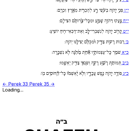
י״ז
פְּנֵ֣י יְ֖הֹוָה בְּעֹ֣שֵׂי רָ֑ע לְהַכְרִ֖ית מֵאֶ֣רֶץ זִכְרָֽם:
י״ח
צָֽעֲקוּ וַיהֹוָ֣ה שָׁמֵ֑עַ וּמִכָּל־צָֽ֜רוֹתָ֗ם הִצִּילָֽם:
י״ט
קָר֣וֹב יְ֖הֹוָה לְנִשְׁבְּרֵי־לֵ֑ב וְאֶת־דַּכְּאֵי־ר֥וּחַ יוֹשִֽׁיעַ:
כ׳
רַבּוֹת רָע֣וֹת צַדִּ֑יק וּ֜מִכֻּלָּ֗ם יַצִּילֶ֥נּוּ יְהֹוָֽה:
כ״א
שֹׁמֵ֥ר כָּל־עַצְמוֹתָ֑יו אַ֘חַ֥ת מֵ֜הֵ֗נָּה לֹ֣א נִשְׁבָּֽרָה:
כ״ב
תְּמוֹתֵ֣ת רָשָׁ֣ע רָעָ֑ה וְשֽׂנְאֵ֖י צַדִּ֣יק יֶאְשָֽׁמוּ:
כ״ג
פּוֹדֶ֣ה יְ֖הֹוָה נֶ֣פֶשׁ עֲבָדָ֑יו וְלֹ֥א יֶ֜אְשְׁמ֗וּ כָּל־הַֽ֘חוֹסִ֥ים בּֽוֹ:
← Perek 33
Perek 35 →
Loading…