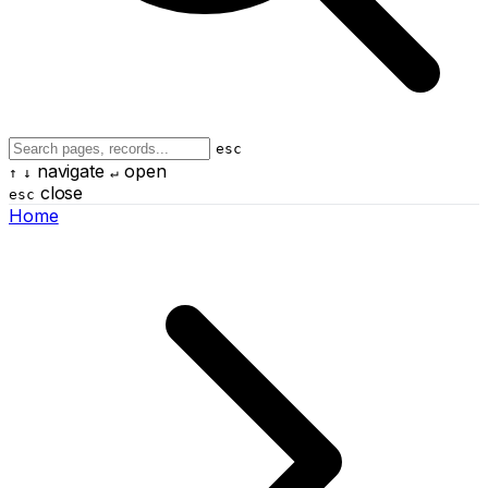
esc
navigate
open
↑
↓
↵
close
esc
Home