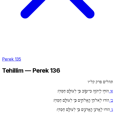
Perek 135
Tehillim — Perek 136
תהלים פרק קל״ו
א׳
הוֹד֣וּ לַֽיהֹוָ֣ה כִּי־ט֑וֹב כִּ֖י לְעוֹלָ֣ם חַסְדּֽוֹ:
ב׳
הוֹדוּ לֵֽאלֹהֵ֣י הָֽאֱלֹהִ֑ים כִּ֖י לְעוֹלָ֣ם חַסְדּֽוֹ:
ג׳
הוֹדוּ לַֽאֲדֹנֵ֣י הָֽאֲדֹנִ֑ים כִּ֖י לְעוֹלָ֣ם חַסְדּֽוֹ: