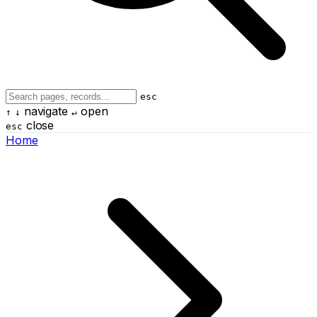
esc
navigate
open
↑
↓
↵
close
esc
Home