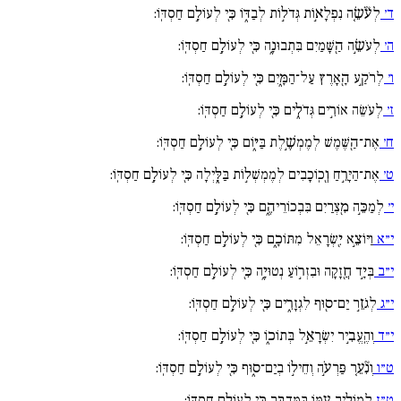
ד׳
לְעֹ֘שֵׂ֚ה נִפְלָא֣וֹת גְּדֹל֣וֹת לְבַדּ֑וֹ כִּ֖י לְעוֹלָ֣ם חַסְדּֽוֹ:
ה׳
לְעֹשֵׂ֣ה הַ֖שָּׁמַיִם בִּתְבוּנָ֑ה כִּ֖י לְעוֹלָ֣ם חַסְדּֽוֹ:
ו׳
לְרֹקַ֣ע הָ֖אָרֶץ עַל־הַמָּ֑יִם כִּ֖י לְעוֹלָ֣ם חַסְדּֽוֹ:
ז׳
לְעֹשֵׂה אוֹרִ֣ים גְּדֹלִ֑ים כִּ֖י לְעוֹלָ֣ם חַסְדּֽוֹ:
ח׳
אֶת־הַ֖שֶּׁמֶשׁ לְמֶמְשֶׁ֣לֶת בַּיּ֑וֹם כִּ֖י לְעוֹלָ֣ם חַסְדּֽוֹ:
ט׳
אֶת־הַיָּרֵ֣חַ וְ֖כֽוֹכָבִים לְמֶמְשְׁל֣וֹת בַּלָּ֑יְלָה כִּ֖י לְעוֹלָ֣ם חַסְדּֽוֹ:
י׳
לְמַכֵּ֣ה מִ֖צְרַיִם בִּבְכוֹרֵיהֶ֑ם כִּ֖י לְעוֹלָ֣ם חַסְדּֽוֹ:
י״א
וַיּוֹצֵ֣א יִ֖שְׂרָאֵל מִתּוֹכָ֑ם כִּ֖י לְעוֹלָ֣ם חַסְדּֽוֹ:
י״ב
בְּיָ֣ד חֲ֖זָקָה וּבִזְר֣וֹעַ נְטוּיָ֑ה כִּ֖י לְעוֹלָ֣ם חַסְדּֽוֹ:
י״ג
לְגֹזֵ֣ר יַם־ס֖וּף לִגְזָרִ֑ים כִּ֖י לְעוֹלָ֣ם חַסְדּֽוֹ:
י״ד
וְהֶֽעֱבִ֣יר יִשְׂרָאֵ֣ל בְּתוֹכ֑וֹ כִּ֖י לְעוֹלָ֣ם חַסְדּֽוֹ:
ט״ו
וְנִ֘עֵ֚ר פַּרְעֹ֣ה וְחֵיל֣וֹ בְיַם־ס֑וּף כִּ֖י לְעוֹלָ֣ם חַסְדּֽוֹ:
ט״ז
לְמוֹלִ֣יךְ עַ֖מּוֹ בַּמִּדְבָּ֑ר כִּ֖י לְעוֹלָ֣ם חַסְדּֽוֹ: