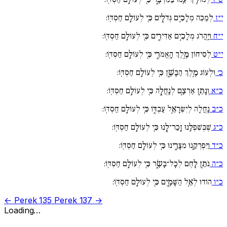
י״ז
לְמַכֵּה מְלָכִ֣ים גְּדֹלִ֑ים כִּ֖י לְעוֹלָ֣ם חַסְדּֽוֹ:
י״ח
וַיַּֽהֲרֹג מְלָכִ֣ים אַדִּירִ֑ים כִּ֖י לְעוֹלָ֣ם חַסְדּֽוֹ:
י״ט
לְסִיחוֹן מֶ֣לֶךְ הָֽאֱמֹרִ֑י כִּ֖י לְעוֹלָ֣ם חַסְדּֽוֹ:
כ׳
וּלְעוֹג מֶ֣לֶךְ הַבָּשָׁ֑ן כִּ֖י לְעוֹלָ֣ם חַסְדּֽוֹ:
כ״א
וְנָתַ֣ן אַרְצָ֣ם לְנַֽחֲלָ֑ה כִּ֖י לְעוֹלָ֣ם חַסְדּֽוֹ:
כ״ב
נַֽחֲלָה לְיִשְׂרָאֵ֣ל עַבְדּ֑וֹ כִּ֖י לְעוֹלָ֣ם חַסְדּֽוֹ:
כ״ג
שֶׁבְּשִׁפְלֵ֥נוּ זָֽכַר־לָ֑נוּ כִּ֖י לְעוֹלָ֣ם חַסְדּֽוֹ:
כ״ד
וַיִּפְרְקֵ֥נוּ מִצָּרֵ֑ינוּ כִּ֖י לְעוֹלָ֣ם חַסְדּֽוֹ:
כ״ה
נֹתֵ֣ן לֶ֖חֶם לְכָל־בָּשָׂ֑ר כִּ֖י לְעוֹלָ֣ם חַסְדּֽוֹ:
כ״ו
הוֹדוּ לְאֵ֣ל הַשָּׁמָ֑יִם כִּ֖י לְעוֹלָ֣ם חַסְדּֽוֹ:
← Perek 135
Perek 137 →
Loading…