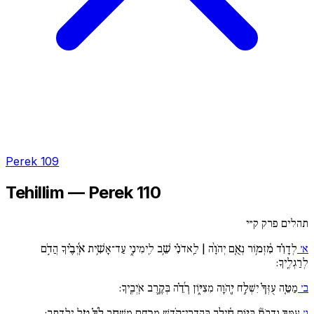
Perek 109
Tehillim — Perek 110
תהלים פרק ק״י
א׳
לְדָוִ֗ד מִ֫זְמ֥וֹר נְאֻ֚ם יְהֹוָ֨ה | לַֽאדֹנִ֗י שֵׁ֥ב לִֽימִינִ֑י עַד־אָשִׁ֥ית אֹֽ֜יְבֶ֗יךָ הֲדֹ֣ם
לְרַגְלֶֽיךָ:
ב׳
מַטֵּ֚ה עֻזְּךָ֗ יִשְׁלַ֣ח יְ֖הֹוָה מִצִיּ֑וֹן רְ֜דֵ֗ה בְּקֶ֣רֶב אֹֽיְבֶֽיךָ:
ג׳
עַמְּךָ֥ נְדָבֹת֘ בְּי֪וֹם חֵ֫ילֶ֥ךָ בְּהַדְרֵי־קֹ֖דֶשׁ מֵרֶ֣חֶם מִשְׁחָ֑ר לְ֜ךָ֗ טַ֣ל יַלְדֻתֶֽךָ: