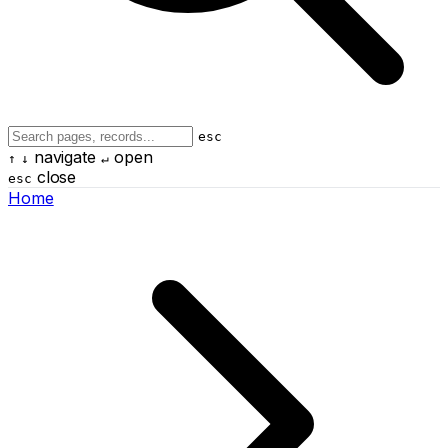
esc
navigate
open
↑
↓
↵
close
esc
Home