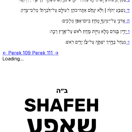
ד׳
נִשְׁבַּ֚ע יְהֹוָ֨ה | וְלֹ֥֬א יִנָּחֵ֗ם אַתָּה־כֹהֵ֥ן לְעוֹלָ֑ם עַל־דִּ֜בְרָתִ֗י מַלְכִּי־צֶֽדֶק:
ה׳
אֲדֹנָ֥י עַל־יְמִֽינְךָ֑ מָחַ֖ץ בְּיוֹם־אַפּ֣וֹ מְלָכִֽים:
ו׳
יָדִ֣ין בַּ֖גּוֹיִם מָלֵ֣א גְוִיּ֑וֹת מָ֥חַץ רֹ֜֗אשׁ עַל־אֶ֥רֶץ רַבָּֽה:
ז׳
מִנַּחַל בַּדֶּ֣רֶךְ יִשְׁתֶּ֑ה עַל־כֵּ֜֗ן יָרִ֥ים רֹֽאשׁ:
← Perek 109
Perek 111 →
Loading…