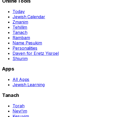
Online Tools
Today
Jewish Calendar
Zmanim
Tehillim
Tanach
Rambam
Name Pesukim
Personalities
Daven for Eretz Yisroel
Shiurim
Apps
All Apps
Jewish Learning
Tanach
Torah
Nevi'im
Kesuvim