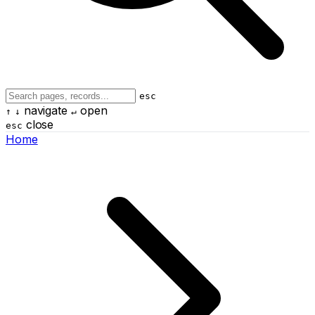
esc
navigate
open
↑
↓
↵
close
esc
Home