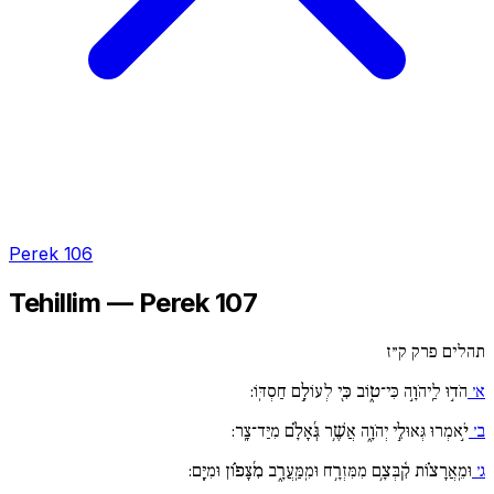
Perek 106
Tehillim — Perek 107
תהלים פרק ק״ז
א׳
הֹד֣וּ לַֽיהֹוָ֣ה כִּי־ט֑וֹב כִּ֖י לְעוֹלָ֣ם חַסְדּֽוֹ:
ב׳
יֹ֣אמְרוּ גְּאוּלֵ֣י יְהֹוָ֑ה אֲשֶׁ֥ר גְּ֜אָלָ֗ם מִיַּד־צָֽר:
ג׳
וּמֵֽאֲרָצ֗וֹת קִ֫בְּצָ֥ם מִמִּזְרָ֥ח וּמִֽמַּֽעֲרָ֑ב מִ֜צָּפ֗וֹן וּמִיָּֽם: