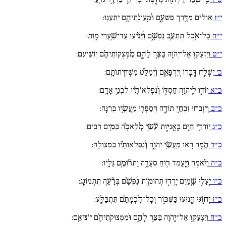
י״ז
אֱוִלִים מִדֶּ֣רֶךְ פִּשְׁעָ֑ם וּ֜מֵֽעֲוֹנֹ֖תֵיהֶ֣ם יִתְעַנּֽוּ:
י״ח
כָּל־אֹ֖כֶל תְּתַעֵ֣ב נַפְשָׁ֑ם וַ֜יַּגִּ֗יעוּ עַד־שַׁ֥עֲרֵי מָֽוֶת:
י״ט
וַיִּזְעֲק֣וּ אֶל־יְהֹוָה בַּצַּ֣ר לָהֶ֑ם מִ֜מְּצֻקֽוֹתֵיהֶ֗ם יֽוֹשִׁיעֵֽם:
כ׳
יִשְׁלַ֣ח דְּ֖בָרוֹ וְיִרְפָּאֵ֑ם וִֽ֜ימַלֵּ֗ט מִשְּׁחִֽיתוֹתָֽם:
כ״א
יוֹד֣וּ לַֽיהֹוָ֣ה חַסְדּ֑וֹ וְ֜נִפְלְאוֹתָ֗יו לִבְנֵ֥י אָדָֽם:
כ״ב
וְיִזְבְּחוּ זִבְחֵ֣י תוֹדָ֑ה וִֽיסַפְּר֖וּ מַֽעֲשָׂ֣יו בְּרִנָּֽה:
כ״ג
יֽוֹרְדֵ֣י הַ֖יָּם בָּֽאֳנִיּ֑וֹת עֹ֘שֵׂ֥י מְ֜לָאכָ֗ה בְּמַ֣יִם רַבִּֽים:
כ״ד
הֵ֣מָּה רָאוּ מַֽעֲשֵׂ֣י יְהֹוָ֑ה וְ֜נִפְלְאוֹתָ֗יו בִּמְצוּלָֽה:
כ״ה
וַיֹּ֗אמֶר וַ֖יַּֽעֲמֵד ר֥וּחַ סְעָרָ֑ה וַתְּר֘וֹמֵ֥ם גַּלָּֽיו:
כ״ו
יַֽעֲל֣וּ שָׁ֖מַיִם יֵֽרְד֣וּ תְהוֹמ֑וֹת נַ֜פְשָׁ֗ם בְּרָ֘עָ֥ה תִתְמוֹגָֽג:
כ״ז
יָח֣וֹגּוּ וְ֖יָנוּעוּ כַּשִּׁכּ֑וֹר וְכָל־חָ֜כְמָתָ֗ם תִּתְבַּלָּֽע:
כ״ח
וַיִּצְעֲק֣וּ אֶל־יְ֖הֹוָה בַּצַּ֣ר לָהֶ֑ם וּ֜מִמְּצוּקֹֽתֵיהֶ֗ם יוֹצִיאֵֽם: