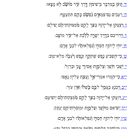
ד׳
תָּע֣וּ בַ֖מִּדְבָּר בִּֽישִׁימ֣וֹן דָּ֑רֶךְ עִ֥יר מ֜וֹשָׁ֗ב לֹ֣א מָצָֽאוּ:
ה׳
רְעֵבִים גַּם־צְמֵאִ֑ים נַ֜פְשָׁ֗ם בָּהֶ֥ם תִּתְעַטָּֽף:
ו׳
וַיִּצְעֲק֣וּ אֶל־יְ֖הֹוָה בַּצַּ֣ר לָהֶ֑ם מִ֜מְּצוּקֽוֹתֵיהֶ֗ם יַצִּילֵֽם:
ז׳
וַיַּדְרִיכֵם בְּדֶ֣רֶךְ יְשָׁרָ֑ה לָ֜לֶ֗כֶת אֶל־עִ֥יר מוֹשָֽׁב:
ח׳
יוֹד֣וּ לַֽיהֹוָ֣ה חַסְדּ֑וֹ וְ֜נִפְלְאוֹתָ֗יו לִבְנֵ֥י אָדָֽם:
ט׳
כִּֽי־הִ֖שְׂבִּיעַ נֶ֣פֶשׁ שֽׁוֹקֵקָ֑ה וְנֶ֥פֶשׁ רְ֜עֵבָ֗ה מִלֵּא־טֽוֹב:
י׳
יֹ֣שְׁבֵי חֹ֥שֶׁךְ וְצַלְמָ֑וֶת אֲסִירֵ֖י עֳנִ֣י וּבַרְזֶֽל:
י״א
כִּֽי־הִ֖מְרוּ אִמְרֵי־אֵ֑ל וַֽעֲצַ֖ת עֶלְי֣וֹן נָאָֽצוּ:
י״ב
וַיַּכְנַ֣ע בֶּֽעָמָ֣ל לִבָּ֑ם כָּֽ֜שְׁל֗וּ וְאֵ֣ין עֹזֵֽר:
י״ג
וַיִּזְעֲק֣וּ אֶל־יְ֖הֹוָה בַּצַּ֣ר לָהֶ֑ם מִ֜מְּצֻקֽוֹתֵיהֶ֗ם יֽוֹשִׁיעֵֽם:
י״ד
יֽוֹצִיאֵם מֵחֹ֣שֶׁךְ וְצַלְמָ֑וֶת וּמֽוֹסְר֖וֹתֵיהֶ֣ם יְנַתֵּֽק:
ט״ו
יוֹד֣וּ לַיהֹוָ֣ה חַסְדּ֑וֹ וְ֜נִפְלְאוֹתָ֗יו לִבְנֵ֥י אָדָֽם:
ט״ז
כִּֽי־שִׁ֖בַּר דַּלְת֣וֹת נְחֹ֑שֶׁת וּבְרִיחֵ֖י בַרְזֶ֣ל גִּדֵּֽעַ: