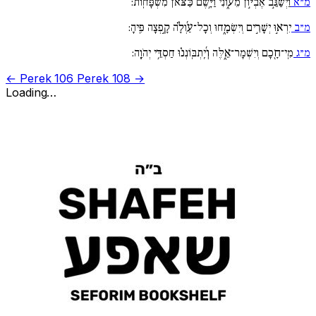
מ״א
וַיְשַׂגֵּ֣ב אֶבְי֣וֹן מֵע֑וֹנִי וַיָּ֥שֶׂם כַּ֜צֹּ֗אן מִשְׁפָּחֽוֹת:
מ״ב
יִרְא֣וּ יְשָׁרִ֣ים וְיִשְׂמָ֑חוּ וְכָל־עַ֜וְלָ֗ה קָ֣פְצָה פִּֽיהָ:
מ״ג
מִֽי־חָ֖כָם וְיִשְׁמָר־אֵ֑לֶּה וְ֜יִֽתְבּֽוֹנְנ֗וּ חַסְדֵּ֥י יְהֹוָֽה:
← Perek 106
Perek 108 →
Loading…