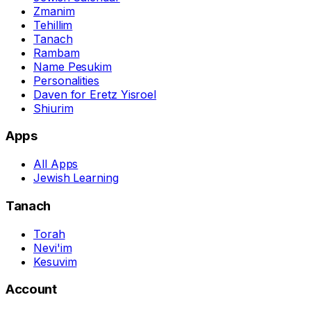
Zmanim
Tehillim
Tanach
Rambam
Name Pesukim
Personalities
Daven for Eretz Yisroel
Shiurim
Apps
All Apps
Jewish Learning
Tanach
Torah
Nevi'im
Kesuvim
Account