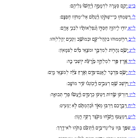
כ״ט
יָקֵ֣ם סְעָרָה לִדְמָמָ֑ה וַ֜יֶּֽחֱשׁ֗וּ גַּלֵּיהֶֽם:
ל׳
וַיִּשְׂמְח֥וּ כִֽי־יִשְׁתֹּ֑קוּ וַ֜יַּנְחֵ֗ם אֶל־מְח֥וֹז חֶפְצָֽם:
ל״א
יוֹד֣וּ לַֽיהֹוָ֣ה חַסְדּ֑וֹ וְ֜נִפְלְאוֹתָ֗יו לִבְנֵ֥י אָדָֽם:
ל״ב
וִיר֣וֹמְמוּהוּ בִּקְהַל־עָ֑ם וּבְמוֹשַׁ֖ב זְקֵנִ֣ים יְהַֽלְלֽוּהוּ:
ל״ג
יָשֵׂ֣ם נְהָר֣וֹת לְמִדְבָּ֑ר וּמֹצָ֥אֵי מַ֜֗יִם לְצִמָּאֽוֹן:
ל״ד
אֶ֣רֶץ פְּ֖רִי לִמְלֵחָ֑ה מֵֽ֜רָעַ֗ת י֣וֹשְׁבֵי בָֽהּ:
ל״ה
יָשֵׂ֣ם מִּ֖דְבָּר לַֽאֲגַם־מַּ֑יִם וְאֶ֥רֶץ צִ֜יָּ֗ה לְמֹצָ֥אֵי מָֽיִם:
ל״ו
וַיּ֣וֹשֶׁב שָׁ֣ם רְעֵבִ֑ים וַֽ֜יְכֽוֹנְנ֗וּ עִ֣יר מוֹשָֽׁב:
ל״ז
וַיִּזְרְע֣וּ שָׂ֖דוֹת וַיִּטְּע֣וּ כְרָמִ֑ים וַֽ֜יַּֽעֲשׂ֗וּ פְּרִ֣י תְבוּאָֽה:
ל״ח
וַיְבָ֣רֲכֵם וַיִּרְבּ֣וּ מְאֹ֑ד וּ֜בְהֶמְתָּ֗ם לֹ֣א יַמְעִֽיט:
ל״ט
וַיִּמְעֲט֥וּ וַיָּשֹׁ֑חוּ מֵעֹ֖צֶר רָעָ֣ה וְיָגֽוֹן:
מ׳
שֹׁפֵ֣ךְ בּ֖וּז עַל־נְדִיבִ֑ים וַ֜יַּתְעֵ֗ם בְּתֹ֣הוּ לֹא־דָֽרֶךְ: