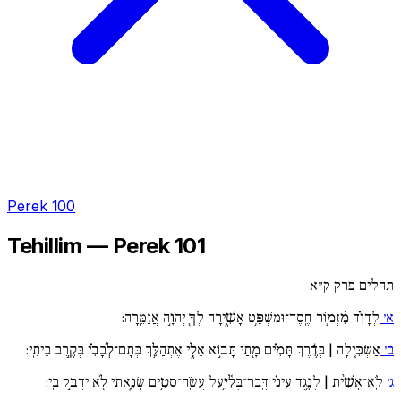
Perek 100
Tehillim — Perek 101
תהלים פרק ק״א
א׳
לְדָוִ֗ד מִ֫זְמ֥וֹר חֶֽסֶד־וּמִשְׁפָּ֥ט אָשִׁ֑ירָה לְךָ֖ יְהֹוָ֣ה אֲזַמֵּֽרָה:
ב׳
אַשְׂכִּ֚ילָה | בְּדֶ֬רֶךְ תָּמִ֗ים מָ֖תַי תָּב֣וֹא אֵלָ֑י אֶתְהַלֵּ֥ךְ בְּתָם־לְ֜בָבִ֗י בְּקֶ֣רֶב בֵּיתִֽי:
ג׳
לֹֽא־אָשִׁ֨ית | לְנֶ֥גֶד עֵינַ֗י דְּֽבַר־בְּלִ֫יָּ֥עַל עֲשֹֽׂה־סֵטִ֥ים שָׂנֵ֑אתִי לֹ֖א יִדְבַּ֣ק בִּֽי: