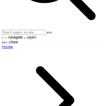
esc
navigate
open
↑
↓
↵
close
esc
Home