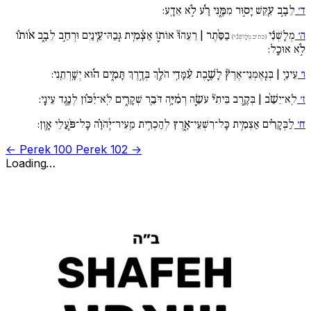
ד׳
לֵבָ֣ב עִ֖קֵּשׁ יָס֣וּר מִמֶּ֑נִּי רָ֜֗ע לֹ֣א אֵדָֽע:
ה׳
מְלָשְׁנִ֬י
בַסֵּ֨תֶר | רֵעֵהוּ֘ אוֹת֪וֹ אַצְ֫מִ֥ית גְּֽבַהּ־עֵ֖ינַיִם וּרְחַ֣ב לֵבָ֑ב א֜וֹת֗וֹ
(כתיב מְלָושְׁנִ֬י)
לֹ֣א אוּכָֽל:
ו׳
עֵינַ֚י | בְּנֶֽאֶמְנֵי־אֶרֶץ֘ לָשֶׁ֪בֶת עִ֫מָּדִ֥י הֹלֵ֣ךְ בְּדֶ֣רֶךְ תָּמִ֑ים ה֜֗וּא יְשָֽׁרְתֵֽנִי:
ז׳
לֹֽא־יֵשֵׁ֨ב | בְּקֶ֣רֶב בֵּיתִי֘ עֹשֵׂ֪ה רְמִ֫יָּ֥ה דֹּבֵ֖ר שְׁקָרִ֑ים לֹֽא־יִ֜כּ֗וֹן לְנֶ֥גֶד עֵינָֽי:
ח׳
לַבְּקָרִ֗ים אַצְמִ֥ית כָּל־רִשְׁעֵי־אָ֑רֶץ לְהַכְרִ֥ית מֵֽעִיר־יְ֜הֹוָ֗ה כָּל־פֹּ֥עֲלֵי אָֽוֶן:
← Perek 100
Perek 102 →
Loading…