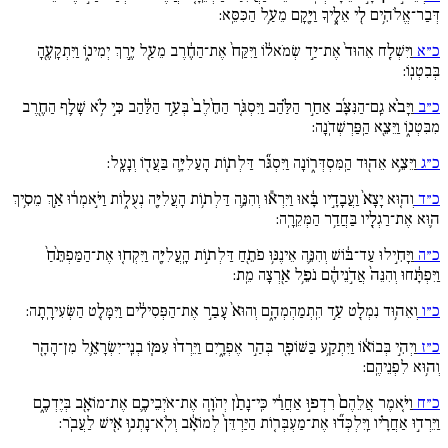
דְּבַר־אֱלֹהִ֥ים לִ֖י אֵלֶ֑יךָ וַיָּ֖קָם מֵעַ֥ל הַכִּסֵּֽא:
כ״א
וַיִּשְׁלַ֚ח אֵהוּד֙ אֶת־יַ֣ד שְׂמֹאל֔וֹ וַיִּקַּח֙ אֶת־הַחֶ֔רֶב מֵעַ֖ל יֶ֣רֶךְ יְמִינ֑וֹ וַיִּתְקָעֶ֖הָ
בְּבִטְנֽוֹ:
כ״ב
וַיָּבֹ֨א גַֽם־הַנִּצָּ֜ב אַחַ֣ר הַלַּ֗הַב וַיִּסְגֹּ֚ר הַחֵ֙לֶב֙ בְּעַ֣ד הַלַּ֔הַב כִּ֣י לֹ֥א שָׁלַ֛ף הַחֶ֖רֶב
מִבִּטְנ֑וֹ וַיֵּצֵ֖א הַֽפַּרְשְׁדֹֽנָה:
כ״ג
וַיֵּצֵ֥א אֵה֖וּד הַֽמִּסְדְּר֑וֹנָה וַיִּסְגֹּ֞ר דַּלְת֧וֹת הָעַלִיָּ֛ה בַּעֲד֖וֹ וְנָעָֽל:
כ״ד
וְה֚וּא יָצָא֙ וַעֲבָדָ֣יו בָּ֔אוּ וַיִּרְא֕וּ וְהִנֵּ֛ה דַּלְת֥וֹת הָעֲלִיָּ֖ה נְעֻל֑וֹת וַיֹּ֣אמְר֔וּ אַ֣ךְ מֵסִ֥יךְ
ה֛וּא אֶת־רַגְלָ֖יו בַּחֲדַ֥ר הַמְּקֵרָֽה:
כ״ה
וַיָּחִ֣ילוּ עַד־בּ֔וֹשׁ וְהִנֵּ֛ה אֵינֶנּ֥וּ פֹתֵ֖חַ דַּלְת֣וֹת הָֽעֲלִיָּ֖ה וַיִּקְח֚וּ אֶת־הַמַּפְתֵּ֙חַ֙
וַיִּפְתָּ֔חוּ וְהִנֵּה֙ אֲדֹ֣נֵיהֶ֔ם נֹפֵ֥ל אַ֖רְצָה מֵֽת:
כ״ו
וְאֵה֥וּד נִמְלַ֖ט עַ֣ד הִֽתְמַהְמְהָ֑ם וְהוּא֙ עָבַ֣ר אֶת־הַפְּסִילִ֔ים וַיִּמָּלֵ֖ט הַשְּׂעִירָֽתָה:
כ״ז
וַיְהִ֣י בְּבוֹא֔וֹ וַיִּתְקַ֥ע בַּשּׁוֹפָ֖ר בְּהַ֣ר אֶפְרָ֑יִם וַיֵּרְד֨וּ עִמּ֧וֹ בְנֵֽי־יִשְׂרָאֵ֛ל מִן־הָהָ֖ר
וְה֥וּא לִפְנֵיהֶֽם:
כ״ח
וַיֹּ֚אמֶר אֲלֵהֶם֙ רִדְפ֣וּ אַחֲרַ֔י כִּֽי־נָתַ֨ן יְהֹוָ֧ה אֶת־אֹיְבֵיכֶ֛ם אֶת־מוֹאָ֖ב בְּיֶדְכֶ֑ם
וַיֵּרְד֣וּ אַחֲרָ֗יו וַֽיִּלְכְּד֞וּ אֶת־מַעְבְּר֚וֹת הַיַּרְדֵּן֙ לְמוֹאָ֔ב וְלֹֽא־נָתְנ֥וּ אִ֖ישׁ לַעֲבֹֽר: