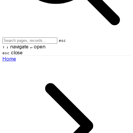
esc
navigate
open
↑
↓
↵
close
esc
Home