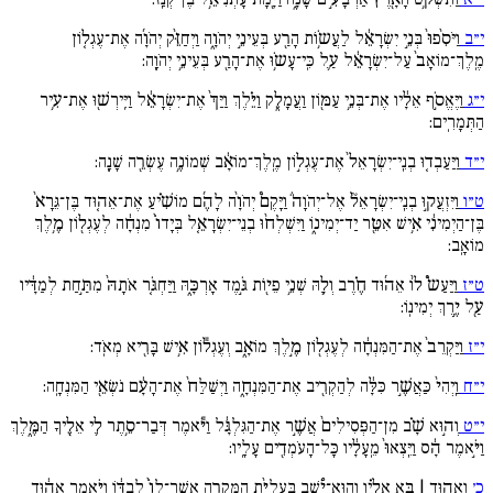
י״ב
וַיֹּסִ֙פוּ֙ בְּנֵ֣י יִשְׂרָאֵ֔ל לַעֲשֹ֥וֹת הָרַ֖ע בְּעֵינֵ֣י יְהֹוָ֑ה וַיְחַזֵּ֨ק יְהֹוָ֜ה אֶת־עֶגְל֚וֹן
מֶֽלֶךְ־מוֹאָב֙ עַל־יִשְׂרָאֵ֔ל עַ֛ל כִּֽי־עָשֹ֥וּ אֶת־הָרַ֖ע בְּעֵינֵ֥י יְהֹוָֽה:
י״ג
וַיֶּאֱסֹ֣ף אֵלָ֔יו אֶת־בְּנֵ֥י עַמּ֖וֹן וַעֲמָלֵ֑ק וַיֵּ֗לֶךְ וַיַּךְ֙ אֶת־יִשְׂרָאֵ֔ל וַיִּֽירְשׁ֖וּ אֶת־עִ֥יר
הַתְּמָרִֽים:
י״ד
וַיַּעַבְד֚וּ בְנֵֽי־יִשְׂרָאֵל֙ אֶת־עֶגְל֣וֹן מֶֽלֶךְ־מוֹאָ֔ב שְׁמוֹנֶ֥ה עֶשְׂרֵ֖ה שָׁנָֽה:
ט״ו
וַיִּזְעֲק֣וּ בְנֵֽי־יִשְׂרָאֵל֘ אֶל־יְהֹוָה֒ וַיָּקֶם֩ יְהֹוָ֨ה לָהֶ֜ם מוֹשִׁ֗יעַ אֶת־אֵה֚וּד בֶּן־גֵּרָא֙
בֶּן־הַיְמִינִ֔י אִ֥ישׁ אִטֵּ֖ר יַד־יְמִינ֑וֹ וַיִּשְׁלְח֨וּ בְנֵי־יִשְׂרָאֵ֚ל בְּיָדוֹ֙ מִנְחָ֔ה לְעֶגְל֖וֹן מֶ֥לֶךְ
מוֹאָֽב:
ט״ז
וַיַּעַשֹ֩ ל֨וֹ אֵה֜וּד חֶ֗רֶב וְלָ֛הּ שְׁנֵ֥י פֵי֖וֹת גֹּ֣מֶד אָרְכָּ֑הּ וַיַּחְגֹּ֚ר אֹתָהּ֙ מִתַּ֣חַת לְמַדָּ֔יו
עַ֖ל יֶ֥רֶךְ יְמִינֽוֹ:
י״ז
וַיַּקְרֵב֙ אֶת־הַמִּנְחָ֔ה לְעֶגְל֖וֹן מֶ֣לֶךְ מוֹאָ֑ב וְעֶגְל֕וֹן אִ֥ישׁ בָּרִ֖יא מְאֹֽד:
י״ח
וַֽיְהִי֙ כַּאֲשֶׁ֣ר כִּלָּ֔ה לְהַקְרִ֖יב אֶת־הַמִּנְחָ֑ה וַיְשַׁלַּח֙ אֶת־הָעָ֔ם נֹשְׂאֵ֖י הַמִּנְחָֽה:
י״ט
וְה֣וּא שָׁ֗ב מִן־הַפְּסִילִים֙ אֲשֶׁ֣ר אֶת־הַגִּלְגָּ֔ל וַיֹּ֕אמֶר דְּבַר־סֵ֥תֶר לִ֛י אֵלֶ֖יךָ הַמֶּ֑לֶךְ
וַיֹּ֣אמֶר הָ֔ס וַיֵּֽצְאוּ֙ מֵֽעָלָ֔יו כָּל־הָעֹמְדִ֖ים עָלָֽיו:
כ׳
וְאֵה֣וּד | בָּ֣א אֵלָ֗יו וְהֽוּא־יֹ֠שֵׁב בַּעֲלִיַּ֨ת הַמְּקֵרָ֚ה אֲשֶׁר־לוֹ֙ לְבַדּ֔וֹ וַיֹּ֣אמֶר אֵה֔וּד