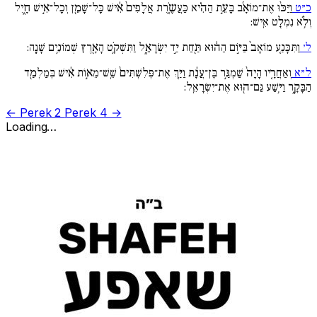
כ״ט
וַיַּכּ֨וּ אֶת־מוֹאָ֜ב בָּעֵ֣ת הַהִ֗יא כַּעֲשֶֹ֚רֶת אֲלָפִים֙ אִ֔ישׁ כָּל־שָׁמֵ֖ן וְכָל־אִ֣ישׁ חָ֑יִל
וְלֹ֥א נִמְלַ֖ט אִֽישׁ:
ל׳
וַתִּכָּנַ֚ע מוֹאָב֙ בַּיּ֣וֹם הַה֔וּא תַּ֖חַת יַ֣ד יִשְׂרָאֵ֑ל וַתִּשְׁקֹ֥ט הָאָ֖רֶץ שְׁמוֹנִ֥ים שָׁנָֽה:
ל״א
וְאַחֲרָ֚יו הָיָה֙ שַׁמְגַּ֣ר בֶּן־עֲנָ֔ת וַיַּ֚ךְ אֶת־פְּלִשְׁתִּים֙ שֵֽׁשׁ־מֵא֣וֹת אִ֔ישׁ בְּמַלְמַ֖ד
הַבָּקָ֑ר וַיּ֥שַׁע גַּם־ה֖וּא אֶת־יִשְׂרָאֵֽל:
← Perek 2
Perek 4 →
Loading…