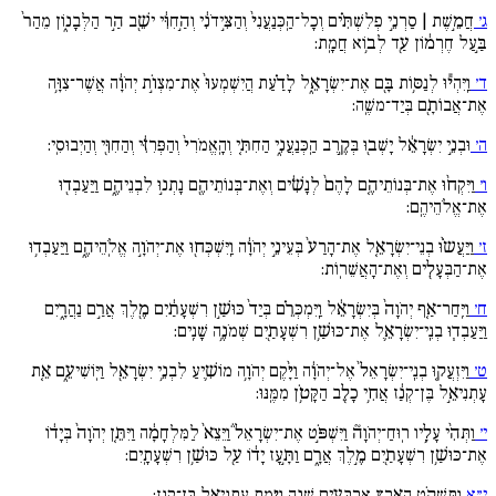
ג׳
חֲמֵ֣שֶׁת | סַרְנֵ֣י פְלִשְׁתִּ֗ים וְכָל־הַֽכְּנַעֲנִי֙ וְהַצִּ֣ידֹנִ֔י וְהַ֣חִוִּ֔י ישֵׁ֖ב הַ֣ר הַלְּבָנ֑וֹן מֵהַר֙
בַּ֣עַל חֶרְמ֔וֹן עַ֖ד לְב֥וֹא חֲמָֽת:
ד׳
וַֽיִּהְי֕וּ לְנַסּ֥וֹת בָּ֖ם אֶת־יִשְׂרָאֵ֑ל לָדַ֗עַת הֲיִשְׁמְעוּ֙ אֶת־מִצְוֹ֣ת יְהֹוָ֔ה אֲשֶׁר־צִוָּ֥ה
אֶת־אֲבוֹתָ֖ם בְּיַד־משֶֽׁה:
ה׳
וּבְנֵ֣י יִשְׂרָאֵ֔ל יָשְׁב֖וּ בְּקֶ֣רֶב הַֽכְּנַעֲנִ֑י הַחִתִּ֚י וְהָֽאֱמֹרִי֙ וְהַפְּרִזִּ֔י וְהַחִוִּ֖י וְהַיְבוּסִֽי:
ו׳
וַיִּקְח֨וּ אֶת־בְּנוֹתֵיהֶ֚ם לָהֶם֙ לְנָשִׁ֔ים וְאֶת־בְּנוֹתֵיהֶ֖ם נָתְנ֣וּ לִבְנֵיהֶ֑ם וַיַּעַבְד֖וּ
אֶת־אֱלֹהֵיהֶֽם:
ז׳
וַיַּעֲשֹ֨וּ בְנֵי־יִשְׂרָאֵ֚ל אֶת־הָרַע֙ בְּעֵינֵ֣י יְהֹוָ֔ה וַֽיִּשְׁכְּח֖וּ אֶת־יְהֹוָ֣ה אֱלֹֽהֵיהֶ֑ם וַיַּעַבְד֥וּ
אֶת־הַבְּעָלִ֖ים וְאֶת־הָאֲשֵׁרֽוֹת:
ח׳
וַיִּֽחַר־אַ֚ף יְהֹוָה֙ בְּיִשְׂרָאֵ֔ל וַֽיִּמְכְּרֵ֗ם בְּיַד֙ כּוּשַׁ֣ן רִשְׁעָתַ֔יִם מֶ֖לֶךְ אֲרַ֣ם נַהֲרָ֑יִם
וַיַּעַבְד֧וּ בְנֵֽי־יִשְׂרָאֵ֛ל אֶת־כּוּשַׁ֥ן רִשְׁעָתַ֖יִם שְׁמֹנֶ֥ה שָׁנִֽים:
ט׳
וַיִּזְעֲק֚וּ בְנֵֽי־יִשְׂרָאֵל֙ אֶל־יְהֹוָ֔ה וַיָּ֨קֶם יְהֹוָ֥ה מוֹשִׁ֛יעַ לִבְנֵ֥י יִשְׂרָאֵ֖ל וַיּֽוֹשִׁיעֵ֑ם אֵ֚ת
עָתְנִיאֵ֣ל בֶּן־קְנַ֔ז אֲחִ֥י כָלֵ֖ב הַקָּטֹ֥ן מִמֶּֽנּוּ:
י׳
וַתְּהִ֨י עָלָ֥יו רֽוּחַ־יְהֹוָה֘ וַיִּשְׁפֹּ֣ט אֶת־יִשְׂרָאֵל֒ וַיֵּצֵא֙ לַמִּלְחָמָ֔ה וַיִּתֵּ֚ן יְהֹוָה֙ בְּיָד֔וֹ
אֶת־כּוּשַׁ֥ן רִשְׁעָתַ֖יִם מֶ֣לֶךְ אֲרָ֑ם וַתָּ֣עָז יָד֔וֹ עַ֖ל כּוּשַׁ֥ן רִשְׁעָתָֽיִם:
י״א
וַתִּשְׁקֹ֥ט הָאָ֖רֶץ אַרְבָּעִ֣ים שָׁנָ֑ה וַיָּ֖מָת עָתְנִיאֵ֥ל בֶּן־קְנַֽז: