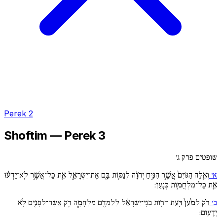
Perek 2
Shoftim — Perek 3
שופטים פרק ג׳
א׳
וְאֵ֚לֶּה הַגּוֹיִם֙ אֲשֶׁ֣ר הִנִּ֣יחַ יְהֹוָ֔ה לְנַסּ֥וֹת בָּ֖ם אֶת־יִשְׂרָאֵ֑ל אֵ֚ת כָּל־אֲשֶׁ֣ר לֹֽא־יָדְע֔וּ
אֵ֖ת כָּל־מִלְחֲמ֥וֹת כְּנָֽעַן:
ב׳
רַ֗ק לְמַ֙עַן֙ דַּ֚עַת דֹּר֣וֹת בְּנֵֽי־יִשְׂרָאֵ֔ל לְלַמְּדָ֖ם מִלְחָמָ֑ה רַ֥ק אֲשֶׁר־לְפָנִ֖ים לֹ֥א
יְדָעֽוּם: