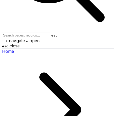
esc
navigate
open
↑
↓
↵
close
esc
Home