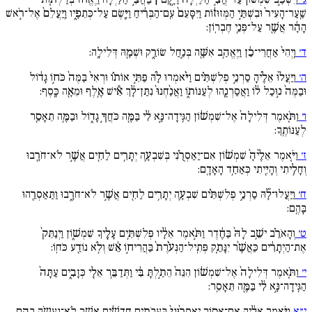
שַֽׁעַר־הָעִיר֙ וּבִשְׁתֵּ֣י הַמְּזוּז֔וֹת וַיִּסָּעֵם֙ עִֽם־הַבְּרִ֔יחַ וַיָּ֖שֶׂם עַל־כְּתֵפָ֑יו וַֽיַּעֲלֵם֙ אֶל־רֹ֣אשׁ
הָהָ֔ר אֲשֶׁ֖ר עַל־פְּנֵ֥י חֶבְרֽוֹן:
ד׳
וַֽיְהִי֙ אַחֲרֵי־כֵ֔ן וַיֶּאֱהַ֥ב אִשָּׁ֖ה בְּנַ֣חַל שׂוֹרֵ֑ק וּשְׁמָ֖הּ דְּלִילָֽה:
ה׳
וַיַּעֲל֨וּ אֵלֶ֜יהָ סַרְנֵ֣י פְלִשְׁתִּ֗ים וַיֹּ֨אמְרוּ לָ֜הּ פַּתִּ֣י אוֹת֗וֹ וּרְאִי֙ בַּמֶּה֙ כֹּח֣וֹ גָד֔וֹל
וּבַמֶּה֙ נ֣וּכַל ל֔וֹ וַאֲסַרְנֻ֖הוּ לְעַנּוֹת֑וֹ וַאֲנַ֙חְנוּ֙ נִתַּן־לָ֔ךְ אִ֕ישׁ אֶ֥לֶף וּמֵאָ֖ה כָּֽסֶף:
ו׳
וַתֹּ֚אמֶר דְּלִילָה֙ אֶל־שִׁמְשׁ֔וֹן הַגִּֽידָה־נָּ֣א לִ֔י בַּמֶּ֖ה כֹּחֲךָ֣ גָד֑וֹל וּבַמֶּ֥ה תֵאָסֵ֖ר
לְעַנּוֹתֶֽךָ:
ז׳
וַיֹּ֚אמֶר אֵלֶ֙יהָ֙ שִׁמְשׁ֔וֹן אִם־יַאַסְרֻ֗נִי בְּשִׁבְעָ֛ה יְתָרִ֥ים לַחִ֖ים אֲשֶׁ֣ר לֹא־חֹרָ֖בוּ
וְחָלִ֥יתִי וְהָיִ֖יתִי כְּאַחַ֥ד הָאָדָֽם:
ח׳
וַיַּעֲלוּ־לָ֞הּ סַרְנֵ֣י פְלִשְׁתִּ֗ים שִׁבְעָ֛ה יְתָרִ֥ים לַחִ֖ים אֲשֶׁ֣ר לֹא־חֹרָ֑בוּ וַתַּאַסְרֵ֖הוּ
בָּהֶֽם:
ט׳
וְהָאֹרֵ֗ב ישֵׁ֥ב לָהּ֙ בַּחֶ֔דֶר וַתֹּ֣אמֶר אֵלָ֔יו פְּלִשְׁתִּ֥ים עָלֶ֖יךָ שִׁמְשׁ֑וֹן וַיְנַתֵּק֙
אֶת־הַיְתָרִ֔ים כַּאֲשֶׁ֨ר יִנָּתֵ֚ק פְּתִֽיל־הַנְּעֹ֙רֶת֙ בַּהֲרִיח֣וֹ אֵ֔שׁ וְלֹ֥א נוֹדַ֖ע כֹּחֽוֹ:
י׳
וַתֹּ֚אמֶר דְּלִילָה֙ אֶל־שִׁמְשׁ֔וֹן הִנֵּה֙ הֵתַ֣לְתָּ בִּ֔י וַתְּדַבֵּ֥ר אֵלַ֖י כְּזָבִ֑ים עַתָּה֙
הַגִּֽידָה־נָּ֣א לִ֔י בַּמֶּ֖ה תֵּאָסֵֽר:
י״א
וַיֹּ֣אמֶר אֵלֶ֔יהָ אִם־אָס֚וֹר יַאַסְר֙וּנִי֙ בַּעֲבֹתִ֣ים חֲדָשִׁ֔ים אֲשֶׁ֛ר לֹֽא־נַעֲשָֹ֥ה בָהֶ֖ם