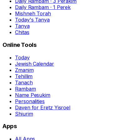
Daily Rambam · 3 Perakim
Daily Rambam · 1 Perek
Mishneh Torah
Today's Tanya
Tanya
Chitas
Online Tools
Today
Jewish Calendar
Zmanim
Tehillim
Tanach
Rambam
Name Pesukim
Personalities
Daven for Eretz Yisroel
Shiurim
Apps
All Apps