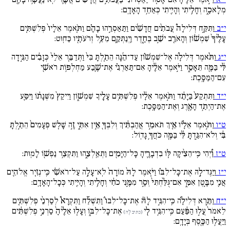
מְלָאכָ֑ה וְחָלִ֥יתִי וְהָיִ֖יתִי כְּאַחַ֥ד הָאָדָֽם:
י״ב
וַתִּקַּ֣ח דְּלִילָה֩ עֲבֹתִ֨ים חֲדָשִׁ֜ים וַתַּאַסְרֵ֣הוּ בָהֶ֗ם וַתֹּ֚אמֶר אֵלָיו֙ פְּלִשְׁתִּ֚ים
עָלֶ֙יךָ֙ שִׁמְשׁ֔וֹן וְהָאֹרֵ֖ב ישֵׁ֣ב בֶּחָ֑דֶר וַֽיְנַתְּקֵ֛ם מֵעַ֥ל זְרֹעֹתָ֖יו כַּחֽוּט:
י״ג
וַתֹּ֨אמֶר דְּלִילָ֜ה אֶל־שִׁמְשׁ֗וֹן עַד־הֵ֜נָּה הֵתַ֚לְתָּ בִּי֙ וַתְּדַבֵּ֚ר אֵלַי֙ כְּזָבִ֔ים הַגִּ֣ידָה
לִּ֔י בַּמֶּ֖ה תֵּאָסֵ֑ר וַיֹּ֣אמֶר אֵלֶ֔יהָ אִם־תַּאַרְגִ֗י אֶת־שֶׁ֛בַע מַחְלְפ֥וֹת רֹאשִׁ֖י
עִם־הַמַּסָּֽכֶת:
י״ד
וַתִּתְקַע֙ בַּיָּתֵ֔ד וַתֹּ֣אמֶר אֵלָ֔יו פְּלִשְׁתִּ֥ים עָלֶ֖יךָ שִׁמְשׁ֑וֹן וַיִיקַץ֙ מִשְּׁנָת֔וֹ וַיִּסַּ֛ע
אֶת־הַיְתַ֥ד הָאֶ֖רֶג וְאֶת־הַמַּסָּֽכֶת:
ט״ו
וַתֹּ֣אמֶר אֵלָ֗יו אֵ֚יךְ תֹּאמַ֣ר אֲהַבְתִּ֔יךְ וְלִבְּךָ֖ אֵ֣ין אִתִּ֑י זֶ֣ה שָׁל֚שׁ פְּעָמִים֙ הֵתַ֣לְתָּ
בִּ֔י וְלֹא־הִגַּ֣דְתָּ לִּ֔י בַּמֶּ֖ה כֹּחֲךָ֥ גָדֽוֹל:
ט״ז
וַ֠יְהִי כִּֽי־הֵצִ֨יקָה לּ֧וֹ בִדְבָרֶ֛יהָ כָּל־הַיָּמִ֖ים וַתְּאַֽלְצֵ֑הוּ וַתִּקְצַ֥ר נַפְשׁ֖וֹ לָמֽוּת:
י״ז
וַיַּגֶּד־לָ֣הּ אֶת־כָּל־לִבּ֗וֹ וַיֹּ֚אמֶר לָהּ֙ מוֹרָה֙ לֹֽא־עָלָ֣ה עַל־רֹאשִׁ֔י כִּֽי־נְזִ֧יר אֱלֹהִ֛ים
אֲנִ֖י מִבֶּ֣טֶן אִמִּ֑י אִם־גֻּלַּ֙חְתִּי֙ וְסָ֣ר מִמֶּ֣נִּי כֹחִ֔י וְחָלִ֥יתִי וְהָיִ֖יתִי כְּכָל־הָאָדָֽם:
י״ח
וַתֵּ֣רֶא דְּלִילָ֗ה כִּֽי־הִגִּ֣יד לָהּ֘ אֶת־כָּל־לִבּוֹ֒ וַתִּשְׁלַ֡ח וַתִּקְרָא֩ לְסַרְנֵ֨י פְלִשְׁתִּ֚ים
לֵאמֹר֙ עֲל֣וּ הַפַּ֔עַם כִּֽי־הִגִּ֥יד לִ֖י
אֶת־כָּל־לִבּ֑וֹ וְעָל֚וּ אֵלֶ֙יהָ֙ סַרְנֵ֣י פְלִשְׁתִּ֔ים
(כתיב לִ֖ה)
וַיַּעֲל֥וּ הַכֶּ֖סֶף בְּיָדָֽם: