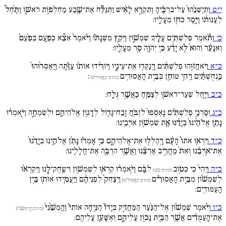
י״ט
וַתְּיַשְּׁנֵ֙הוּ֙ עַל־בִּרְכֶּ֔יהָ וַתִּקְרָ֣א לָאִ֔ישׁ וַתְּגַלַּ֕ח אֶת־שֶׁ֖בַע מַחְלְפ֣וֹת רֹאשׁ֑וֹ וַתָּ֙חֶל֙
לְעַנּוֹת֔וֹ וַיָּ֥סַר כֹּח֖וֹ מֵעָלָֽיו:
כ׳
וַתֹּ֕אמֶר פְּלִשְׁתִּ֥ים עָלֶ֖יךָ שִׁמְשׁ֑וֹן וַיִּקַ֣ץ מִשְּׁנָת֗וֹ וַיֹּ֙אמֶר֙ אֵצֵ֞א כְּפַ֚עַם בְּפַ֙עַם֙
וְאִנָּעֵ֔ר וְהוּא֙ לֹ֣א יָדַ֔ע כִּ֥י יְהֹוָ֖ה סָ֥ר מֵעָלָֽיו:
כ״א
וַיֹּאחֲז֣וּהוּ פְלִשְׁתִּ֔ים וַֽיְנַקְּר֖וּ אֶת־עֵינָ֑יו וַיּוֹרִ֨ידוּ אוֹת֜וֹ עַזָּ֗תָה וַיַּאַסְר֙וּהוּ֙
בַּֽנְחֻשְׁתַּ֔יִם וַיְהִ֥י טוֹחֵ֖ן בְּבֵ֥ית הָאֲסוּרִֽים
:
(כתיב הָאֲסיּרִֽים)
כ״ב
וַיָּ֧חֶל שְׂעַר־רֹאשׁ֛וֹ לְצַמֵּ֖חַ כַּאֲשֶׁ֥ר גֻּלָּֽח:
כ״ג
וְסַרְנֵ֣י פְלִשְׁתִּ֗ים נֶֽאֶסְפוּ֙ לִזְבֹּ֧חַ זֶֽבַח־גָּד֛וֹל לְדָג֥וֹן אֱלֹהֵיהֶ֖ם וּלְשִׂמְחָ֑ה וַיֹּ֣אמְר֔וּ
נָתַ֚ן אֱלֹהֵ֙ינוּ֙ בְּיָדֵ֔נוּ אֶ֖ת שִׁמְשׁ֥וֹן אוֹיְבֵֽינוּ:
כ״ד
וַיִּרְא֚וּ אֹתוֹ֙ הָעָ֔ם וַֽיְהַלְל֖וּ אֶת־אֱלֹהֵיהֶ֑ם כִּ֣י אָמְר֗וּ נָתַ֨ן אֱלֹהֵ֚ינוּ בְיָדֵ֙נוּ֙
אֶת־א֣וֹיְבֵ֔נוּ וְאֵת֙ מַחֲרִ֣יב אַרְצֵ֔נוּ וַאֲשֶׁ֥ר הִרְבָּ֖ה אֶת־חֲלָלֵֽינוּ:
כ״ה
וַֽיְהִי֙ כְּי כְּט֣וֹב
לִבָּ֔ם וַיֹּ֣אמְר֔וּ קִרְא֥וּ לְשִׁמְשׁ֖וֹן וִישַֹֽחֶק־לָ֑נוּ וַיִּקְרְא֨וּ
(כתיב ט֣וֹב)
לְשִׁמְשׁ֜וֹן מִבֵּ֣ית הָאֲסוּרִ֗ים
וַיְצַחֵק֙ לִפְנֵיהֶ֔ם וַיַּעֲמִ֥ידוּ אוֹת֖וֹ בֵּ֥ין
(כתיב הָאֲסיּרִ֗ים)
הָעַמּוּדִֽים:
כ״ו
וַיֹּ֨אמֶר שִׁמְשׁ֜וֹן אֶל־הַנַּ֨עַר הַמַּחֲזִ֣יק בְּיָדוֹ֘ הַנִּ֣יחָה אוֹתִי֒ וַהֲמִשֵׁ֙נִי֙
(כתיב וַהֲימִשֵׁ֙נִי֙)
אֶת־הָֽעַמֻּדִ֔ים אֲשֶׁ֥ר הַבַּ֖יִת נָכ֣וֹן עֲלֵיהֶ֑ם וְאֶשָּׁעֵ֖ן עֲלֵיהֶֽם: